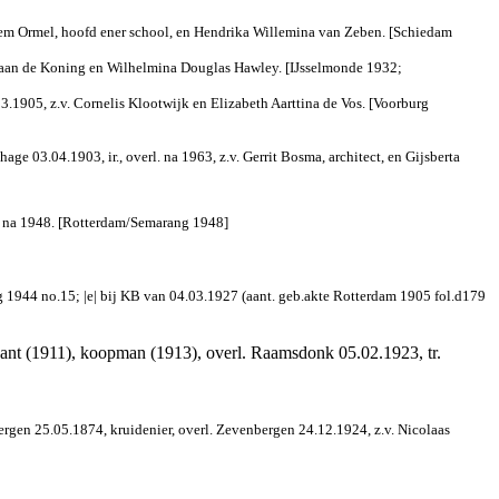
llem Ormel, hoofd ener school, en Hendrika Willemina van Zeben. [Schiedam
tiaan de Koning en Wilhelmina Douglas Hawley. [IJsselmonde 1932;
.1905, z.v. Cornelis Klootwijk en Elizabeth Aarttina de Vos. [Voorburg
 03.04.1903, ir., overl. na 1963, z.v. Gerrit Bosma, architect, en Gijsberta
l. na 1948. [Rotterdam/Semarang 1948]
g 1944 no.15; |e| bij KB van 04.03.1927 (aant. geb.akte Rotterdam 1905 fol.d179
ant (1911), koopman (1913), overl.
Raamsdonk 05.02.1923, tr.
en 25.05.1874, kruidenier, overl. Zevenbergen 24.12.1924, z.v. Nicolaas