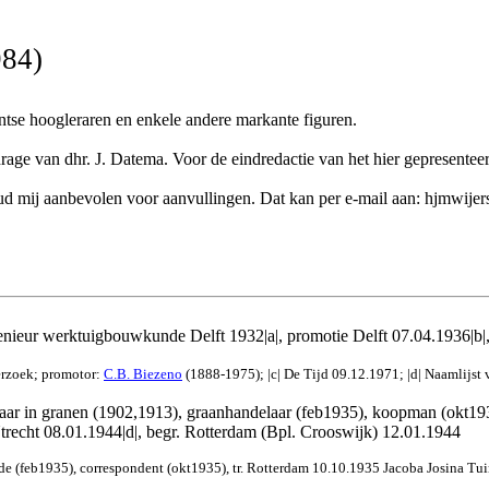
984)
ntse hoogleraren en enkele andere markante figuren.
ge van dhr. J. Datema. Voor de eindredactie van het hier gepresenteerd
k houd mij aanbevolen voor aanvullingen. Dat kan per e-mail aan: hjmwij
enieur werktuigbouwkunde Delft 1932|a|, promotie Delft 07.04.1936|b|,
erzoek; promotor:
C.B. Biezeno
(1888-
1975); |c| De Tijd 09.12.1971; |d| Naamlijst v
ar in granen (1902,1913), graanhandelaar (feb1935), koopman (okt1935
trecht 08.01.1944|d|, begr. Rotterdam (Bpl. Crooswijk) 12.01.1944
e (feb1935), correspondent (okt1935), tr. Rotterdam 10.10.1935 Jacoba Josina Tuin