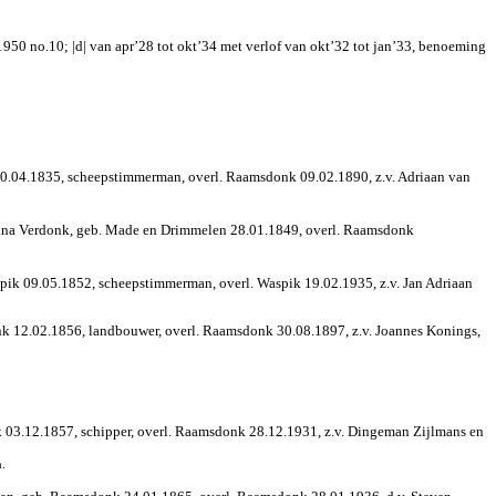
 1950 no.10; |d| van apr’28 tot okt’34 met verlof van okt’32 tot jan’33, benoeming
0.04.1835, scheepstimmerman, overl. Raamsdonk 09.02.1890, z.v. Adriaan van
dina Verdonk, geb. Made en Drimmelen 28.01.1849, overl. Raamsdonk
ik 09.05.1852, scheepstimmerman, overl. Waspik 19.02.1935, z.v. Jan Adriaan
 12.02.1856, landbouwer, overl. Raamsdonk 30.08.1897, z.v. Joannes Konings,
03.12.1857, schipper, overl. Raamsdonk 28.12.1931, z.v. Dingeman Zijlmans en
n.