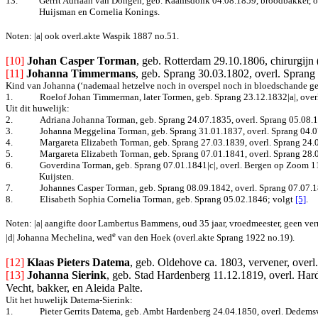
13.
Gerrit Adriaan van Dongen, geb. Raamsdonk 04.08.1859, broodbakker, 
Huijsman en Cornelia Konings.
Noten: |a| ook overl.akte Waspik 1887 no.51.
[10] 
Johan Casper Torman
, geb. Rotterdam 29.10.1806, chirurgijn
[11]
Johanna Timmermans
, geb. Sprang 30.03.1802, overl. Sprang
Kind van Johanna (‘nademaal hetzelve noch in overspel noch in bloedschande gete
1.
Roelof Johan Timmerman, later Tormen, geb. Sprang 23.12.1832|a|, over
Uit dit h
uwelijk:
2.
Adriana Johanna Torman, geb. Sprang 24.07.1835, overl. Sprang 05.08.
3.
Johanna Meggelina Torman, geb. Sprang 31.01.1837, overl. Sprang 04.07
4.
Margareta Elizabeth Torman, geb. Sprang 27.03.1839, overl. Sprang 24.
5.
Margareta Elizabeth Torman,
geb. Sprang 07.01.1841,
overl. Sprang 28.
6.
Goverdina Torman, geb. Sprang 07.01.1841|c|, overl. Bergen op Zoom 11.
Kuijsten.
7.
Johannes Casper Torman, geb. Sprang 08.09.1842, overl. Sprang 07.07.
8.
Elisabeth Sophia Cornelia Torman, geb. Sprang 05.02.1846
; volgt
[5]
.
Noten: |a| aangifte door Lambertus Bammens, oud 35 jaar, vroedmeester, geen verm
e
|d| Johanna Mechelina, wed
van den Hoek (overl.akte Sprang 1922 no.19).
[12] 
Klaas Pieters Datema
, geb. Oldehove ca. 1803, vervener, ove
[13]
Johanna Sierink
, geb. Stad Hardenberg 11.12.1819, overl. Har
Vecht, bakker, en Aleida Palte.
Uit het huwelijk Datema-Sierink:
1.
Pieter Gerrits Datema, geb. Ambt Hardenberg 24.04.1850, overl. Dedem