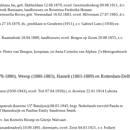
iana Jas, geb. Dubbeldam 12.08.1879, overl. Geertruidenberg 09.08.1911, d.v.
derik Bastiaans, landbouwer, en Reinttina Frederika Homan.
ronella Recter, geb. Veenendaal 16.02.1883, overl. Hilversum 27.07.1965, d.v.
.10.1879, ds., predikant te Genderen (1911), z.v. Gabriel Lans (-1930) en
. Raamsdonk 18.04.1889, landbouwer, overl. Bergen op Zoom 20.08.1955, z.v.
. Pieter van Dongen, koopman, en Anna Cornelia van Alphen. [’s-Hertogenbosch
878-1880), Weesp (1880-1883), Hasselt (1883-1889) en Rotterdam-Delf
n (1930-1943), overl. Tiel 07.04.1950|c|, tr. Avereest 22.01.1914 Luberta
e
apateuh (kazerne 15
Bataljon)) 08.05.1945, begr. Nederlands ereveld Pandu te
el Hannekuijk en Pauline Emily Sanderson Smith.
v. Jan Kornelis Klomp en Grietje Walvaart.
arderadeel) 10.09.1891, dierenarts, overl. Zeist 04.03.1921, z.v. Folkert