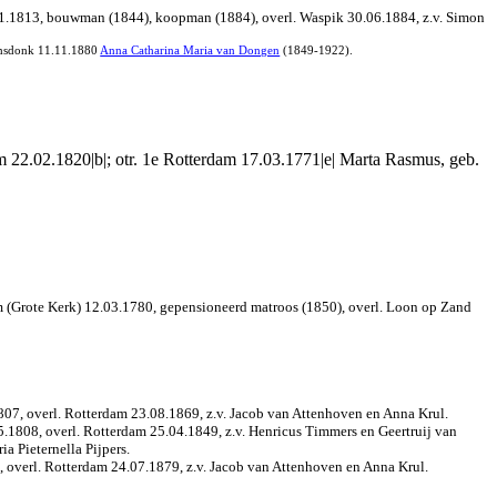
.1813, bouwman (1844), koopman (1884), overl. Waspik 30.06.1884, z.v. Simon
aamsdonk 11.11.1880
Anna Catharina Maria van Dongen
(1849-1922).
22.02.1820|b|; otr. 1e Rotterdam 17.03.1771|e| Marta Rasmus, geb.
m (Grote Kerk) 12.03.1780, gepensioneerd matroos (1850), overl. Loon op Zand
07, overl. Rotterdam 23.08.1869, z.v. Jacob van Attenhoven en Anna Krul.
1808, overl. Rotterdam 25.04.1849, z.v. Henricus Timmers en Geertruij van
a Pieternella Pijpers.
 overl. Rotterdam 24.07.1879, z.v. Jacob van Attenhoven en Anna Krul.