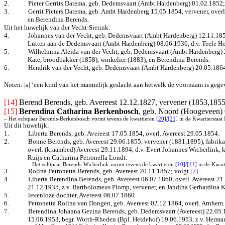
2.
Pieter Gerrits Datema, geb. Dedemsvaart (Ambt Hardenberg) 01.02.1852
3.
Gerrit Pieters Datema, geb. Ambt Hardenberg 15.05.1854, vervener, overl.
en Berendina Berends.
Uit het huwelijk van der Vecht-Sierink:
4.
Johannes van der Vecht, geb. Dedemsvaart (Ambt Hardenberg) 12.11.1858|
Lutten aan de Dedemsvaart (Ambt Hardenberg) 08.06.1936, d.v. Teele Hors
5.
Wilhelmina Aleida van der Vecht, geb. Dedemsvaart (Ambt Hardenberg) 28.
Kate, broodbakker (1858), winkelier (1883), en Berendina Berends.
6.
Hendrik van der Vecht, geb. Dedemsvaart (Ambt Hardenberg) 20.05.1864
Noten: |a| ‘een kind van het mannelijk geslacht aan hetwelk de voornaam is geg
[14] 
Berend Berends, geb. Avereest 12.12.1827, vervener (1853,1855)
[15]
Berendina Catharina Berkenbosch
, geb. Noord (Hoogeveen) 0
– Het echtpaar Berends-Berkenbosch vormt tevens de kwartieren
[20]/[21]
in de Kwartierstaat
Uit dit huwelijk:
1.
Liberta Berends, geb. Avereest 17.05.1854, overl. Avereest 29.05.1854.
2.
Bonne Berends, geb. Avereest 29.06.1855,
vervener (1881,1895), fabrik
overl. (kraambed) Avereest 29.11.1894
, d.v. Evert Johannes Wicherlink,
Ruijs en Catharina Petronella Londt.
– Het echtpaar Berends-Wicherlink vormt tevens de kwartieren
[10]/[11]
in de Kwart
3.
Rolina Petronetta Berends, geb. Avereest 20.11.1857
; volgt
[7]
.
4.
Liberta Berendina Berends, geb. Avereest 06.07.1860, overl. Avereest 21
21.12.1935, z.v. Bartholomeus Plomp, vervener, en Jandina Gerhardina K
5.
levenloze dochter, Avereest 06.07.1860.
6.
Petronetta Rolina van Dongen, geb. Avereest 02.12.1864, overl. Arnhem 
7.
Berendina Johanna Gezina Berends, geb. Dedemsvaart (Avereest) 22.05.1
15.06.1953, begr. Worth-Rheden (Bpl. Heidehof) 19.06.1953, z.v. Herma