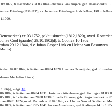
.09.1877, tr. Raamsdonk 31.03.1844 Johannes Lankhuijzen, geb. Raamsdonk 01.01
r Adriaan Ruitenberg (1852-1935), z.v. Jan Adriaan Ruitenberg en Alida de Roon; PAR tr. 2e R
01.1909.
enemarken) xx.03.1752, pakhuisknecht (1812,1820), overl. Rotterdam 
otr. 3e Cool (gaarder) 28.10.1802|d|, tr. Cool 28.10.1802
tterdam 29.12.1844, d.v. Johan Casper Link en Helena van Besouwen.
 Martha):
tterdam 04.07.1849, tr. Rotterdam 09.04.1828 Johannes Overeijnder, ged. Rotterda
ohanna Mechelina Linck):
.1806|a|
; volgt
[10]
.
06.1882, tr. Rotterdam 06.04.1831 Daniel van Attenhoven, ged. Kralingen 01.03.18
05.1888, tr. 1e Rotterdam 29.08.1838 Cornelis Timmers, geb. Bergschenhoek xx.05.
rdam 06.01.1824, overl. Rotterdam 30.04.1896, z.v. Charles Samuel Gardien en Mari
04.1874, tr. Rotterdam 12.05.1841 Jan van Attenhoven, ged. Kralingen 14.05.1805,