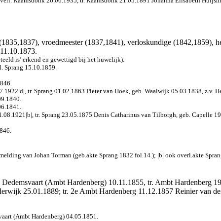
overl. Raamsdonk 26.06.1935, tr. Raamsdonk 21.05.1891 Johanna Elisabeth Huijsm
 (1835,1837), vroedmeester (1837,1841), verloskundige (1842,1859), he
 11.10.1873.
eld is’ erkend en gewettigd bij het huwelijk):
l. Sprang 15.10.1859.
1846.
.1922|d|, tr. Sprang 01.02.1863 Pieter van Hoek, geb. Waalwijk 05.03.1838, z.v. 
09.1840.
06.1841.
08.1921|b|, tr. Sprang 23.05.1875 Denis Catharinus van Tilborgh, geb. Capelle 19
1846.
elding van Johan Torman (geb.akte Sprang 1832 fol.14.); |b| ook overl.akte Sprang 
rl. Dedemsvaart (Ambt Hardenberg) 10.11.1855, tr. Ambt Hardenberg 1
derwijk 25.01.1889; tr. 2e Ambt Hardenberg 11.12.1857 Reinier van der
svaart (Ambt Hardenberg) 04.05.1851.