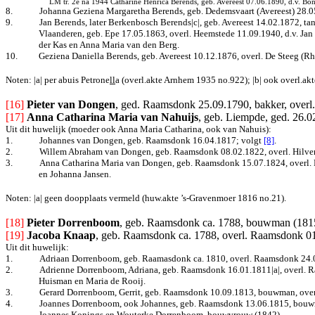
LM tr. 2e na 1944 Catharine Henrica Berends, geb. Avereest 07.06.1890, d.v. B
8.
Johanna Geziena Margaretha Berends, geb. Dedemsvaart (Avereest) 28.0
9.
Jan Berends, later Berkenbosch Berends|c|, geb. Avereest 14.02.1872, t
Vlaanderen, geb. Epe 17.05.1863, overl. Heemstede 11.09.1940, d.v. Ja
der Kas en Anna Maria van den Berg.
10.
Geziena Daniella Berends, geb. Avereest 10.12.1876, overl. De Steeg (R
Noten: |a| per abuis Petrone
ll
a (overl.akte Arnhem 1935 no.922); |b| ook overl.akt
[16]
Pieter van Dongen
, ged. Raamsdonk 25.09.1790, bakker, over
[17]
Anna Catharina Maria van Nahuijs
, geb. Liempde, ged. 26.
Uit dit huwelijk (moeder ook Anna Maria Catharina, ook van Nahuis):
1.
Johannes van Dongen, geb. Raamsdonk 16.04.1817
; volgt
[8]
.
2.
Willem Abraham van Dongen, geb. Raamsdonk 08.02.1822, overl. Hilversu
3.
Anna Catharina Maria van Dongen, geb. Raamsdonk 15.07.1824, overl. Dor
en Johanna Jansen.
Noten: |a| geen doopplaats vermeld (huw.akte ’s-Gravenmoer 1816 no.21).
[18]
Pieter Dorrenboom
, geb. Raamsdonk ca. 1788, bouwman (1815
[19]
Jacoba Knaap
, geb. Raamsdonk ca. 1788, overl. Raamsdonk 01
Uit dit huwelijk:
1.
Adriaan Dorrenboom, geb. Raamasdonk ca. 1810, overl. Raamsdonk 24.
2.
Adrienne Dorrenboom, Adriana, geb. Raamsdonk 16.01.1811|a|, overl. 
Huisman en Maria de Rooij.
3.
Gerard Dorrenboom, Gerrit, geb. Raamsdonk 10.09.1813, bouwman, ove
4.
Joannes Dorrenboom, ook Johannes, geb. Raamsdonk 13.06.1815, bouwma
Joannes Konings en Wouterke Dorrenboom, bouwvrouw (1842).