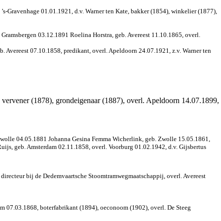
. ’s-Gravenhage 01.01.1921, d.v. Warner ten Kate, bakker (1854), winkelier (1877),
 Gramsbergen 03.12.1891 Roelina Horstra, geb. Avereest 11.10.1865, overl.
. Avereest 07.10.1858, predikant, overl. Apeldoorn 24.07.1921, z.v. Warner ten
 vervener (1878), grondeigenaar (1887), 
overl. Apeldoorn 14.07.1899, 
e Zwolle 04.05.1881 Johanna Gesina Femma Wicherlink,
geb. Zwolle 15.05.1861,
uijs, geb. Amsterdam 02.11.1858, overl. Voorburg 01.02.1942, d.v. Gijsbertus
 directeur bij de Dedemvaartsche Stoomtramwegmaatschappij,
overl. Avereest
m 07.03.1868, boterfabrikant (1894), oeconoom (1902), overl. De Steeg