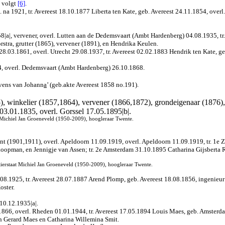
; volgt
[6]
.
 na 1921, tr. Avereest 18.10.1877 Liberta ten Kate, geb. Avereest 24.11.1854, overl
a|, vervener, overl. Lutten aan de Dedemsvaart (Ambt Hardenberg) 04.08.1935, tr.
tra, grutter (1865), vervener (1891), en Hendrika Keulen.
03.1861, overl. Utrecht 29.08.1937, tr. Avereest 02.02.1883 Hendrik ten Kate, geb
, overl. Dedemsvaart (Ambt Hardenberg) 26.10.1868.
evens van Johann
a
’ (geb.akte Avereest 1858 no.191).
, winkelier (1857,1864), vervener (1866,1872), grondeigenaar (1876),
3.01.1835, overl. Gorssel 17.05.1895|b|.
 Michiel Jan Groeneveld (1950-2009), hoogleraar Twente.
ant (1901,1911), overl. Apeldoorn 11.09.1919
, overl. Apeldoorn 11.09.1919, tr. 1
 koopman, en Jennigje van Assen;
tr. 2e Amsterdam 31.10.1895 Catharina Gijsberta R
ierstaat Michiel Jan Groeneveld (1950-2009), hoogleraar Twente.
.08.1925, tr. Avereest 28.07.1887 Arend Plomp, geb. Avereest 18.08.1856,
ingenieur
oster.
10.12.1935|a|.
866, overl. Rheden 01.01.1944, tr. Avereest 17.05.1894 Louis Maes, geb. Amsterda
n Gerard Maes en Catharina Willemina Smit.