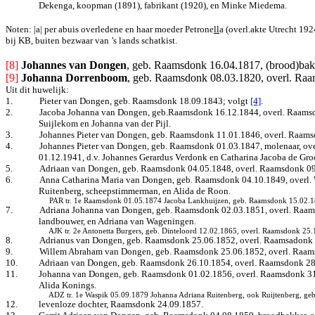
Dekenga, koopman (1891), fabrikant (1920), en Minke Miedema.
Noten: |a| per abuis overledene en haar moeder Petrone
ll
a (overl.akte Utrecht 192
bij KB, buiten bezwaar van ’s lands schatkist.
[8] 
Johannes van Dongen
, geb. Raamsdonk 16.04.1817, (brood)bak
[9]
Johanna Dorrenboom
, geb. Raamsdonk 08.03.1820, overl. Ra
Uit dit huwelijk:
1.
Pieter van Dongen, geb. Raamsdonk 18.09.1843; volgt
[4]
.
2.
Jacoba Johanna van Dongen, geb.Raamsdonk 16.12.1844, overl. Raamsdo
Suijlekom en Johanna van der Pijl.
3.
Johannes Pieter van Dongen, geb. Raamsdonk 11.01.1846, overl. Raam
4.
Johannes Pieter van Dongen, geb. Raamsdonk 01.03.1847, molenaar, ov
01.12.1941, d.v. Johannes Gerardus Verdonk en Catharina Jacoba de Gro
5.
Adriaan van Dongen, geb. Raamsdonk 04.05.1848, overl. Raamsdonk 09
6.
Anna Catharina Maria van Dongen, geb. Raamsdonk 04.10.1849, overl. W
Ruitenberg, scheepstimmerman, en Alida de Roon.
PAR tr. 1e Raamsdonk 01.05.1874 Jacoba Lankhuijzen, geb. Raamsdonk 15.02.18
7.
Adriana Johanna van Dongen, geb. Raamsdonk 02.03.1851, overl. Raams
landbouwer, en Adriana van Wageningen.
AJK tr. 2e Antonetta Burgers, geb. Dinteloord 12.02.1865, overl. Raamsdonk 25
8.
Adrianus van Dongen, geb. Raamsdonk 25.06.1852, overl. Raamsadonk 
9.
Willem Abraham van Dongen, geb. Raamsdonk 25.06.1852, overl. Raam
10.
Adriaan van Dongen, geb. Raamsdonk 26.10.1854, overl. Raamsdonk 28
11.
Johanna van Dongen
, geb. Raamsdonk 01.02.1856, overl. Raamsdonk 31
Alida Konings.
ADZ tr. 1e Waspik 05.09.1879 Johanna Adriana Ruitenberg, ook Ruijtenberg, geb.
12.
levenloze dochter, Raamsdonk 24.09.1857.