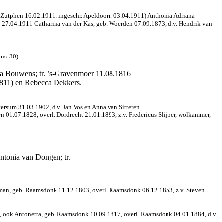
Rb. Zutphen 16.02.1911, ingeschr. Apeldoorn 03.04.1911) Anthonia Adriana
n 27.04.1911 Catharina van der Kas, geb. Woerden 07.09.1873, d.v. Hendrik van
 no.30).
a Bouwens; tr. ’s-Gravenmoer 11.08.1816
1811) en Rebecca Dekkers.
rsum 31.03.1902, d.v. Jan Vos en Anna van Sitteren.
 01.07.1828, overl. Dordrecht 21.01.1893, z.v. Fredericus Slijper, wolkammer,
tonia van Dongen; tr.
man, geb. Raamsdonk 11.12.1803, overl. Raamsdonk 06.12.1853, z.v. Steven
 ook Antonetta, geb. Raamsdonk 10.09.1817, overl. Raamsdonk 04.01.1884, d.v.