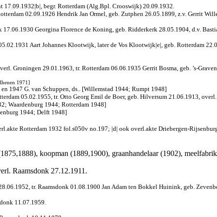
t 17.09.1932|b|, begr. Rotterdam (Alg.Bpl. Crooswijk) 20.09.1932.
Rotterdam 02.09.1926 Hendrik Jan Ormel, geb. Zutphen 26.05.1899, z.v. Gerrit Wi
rk 17.06.1930 Georgina Florence de Koning, geb. Ridderkerk 28.05.1904, d.v. Bas
.02.1931 Aart Johannes Klootwijk, later de Vos Klootwijk|e|, geb. Rotterdam 22.03
rl. Groningen 29.01.1963, tr. Rotterdam 06.06.1935 Gerrit Bosma, geb. ’s-Gravenhage
 [Rhenen 1971]
4 en 1947 G. van Schuppen, ds.. [Willemstad 1944; Rumpt 1948]
terdam 05.02.1955, tr. Otto Georg Emil de Boer, geb. Hilversum 21.06.1913, over
932; Waardenburg 1944; Rotterdam 1948]
enburg 1944; Delft 1948]
rl.akte Rotterdam 1932 fol.s050v no.197; |d| ook overl.akte Driebergen-Rijsenbur
(1875,1888), koopman (1889,1900), graanhandelaar (1902), meelfabrik
erl.
Raamsdonk 27.12.1911.
.06.1952, tr. Raamsdonk 01.08.1900 Jan Adam ten Bokkel Huinink, geb. Zevenberg
donk 11.07.1959.