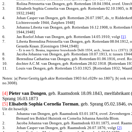
2.
Rolina Petronetta van Dongen, geb. Rotterdam 18.04.1904, overl. Utrech
3.
Elisabeth Sophia Cornelia van Dongen, geb. Rotterdam 02.10.1905, tr. 
1932,1948]
4.
Johan Casper van Dongen, geb. Rotterdam 26.07.1907, ds., tr. Ridderke
Lichtenvoorde 1944; Zutphen 1948]
5.
Johanna Liberta van Dongen, geb. Rotterdam 16.12.1908, tr. Rotterdam 05
1944,1948]
6.
Jan Roelof Johan van Dongen, geb. Rotterdam 14.05.1910; volgt
[1]
.
7.
Liberta Berendina Petronella van Dongen, geb. Rotterdam 08.04.1912, ove
Gerarda Kraan. [Groningen 1944,1948]
– Er is een G. Bosma, ingenieur bouwkunde Delft 1934, arch., leraar h.t.s. (1971).
8.
Jacoba Johanna van Dongen, geb. Rotterdam 10.07.1913, tr. tussen 194
9.
Berendina Catharina van Dongen, geb. Rotterdam 01.06.1916, overl. Rot
10.
dochter A.C.M. van Dongen, geb. Rotterdam 28.02.1918. [Rotterdam 1
11.
Louis van Dongen, geb. Rotterdam 15.03.1925. [Rotterdam 1932; Waard
Noten: |a| Pieter Gerrit
s
(geb.akte Rotterdam 1903 fol.c028v no.1807); |b| ook ove
no.3008).
[4]
Pieter van Dongen
, geb. Raamsdonk 18.09.1843, meelfabrikant 
Sprang 16.03.1873
[5]
Elisabeth Sophia Cornelia Torman
, geb.
Sprang 05.02.1846, ov
Uit dit huwelijk:
1.
Johanna van Dongen, geb. Raamsdonk 03.01.1874, overl. Zevenbergen 28
Bernard ten Bokkel Huinink en Cornelia Johanna Arnolda Blom.
2.
Jacoba Johanna van Dongen, geb. Raamsdonk 03.01.1875, overl. Raams
3.
Johan Casper van Dongen, geb. Raamsdonk 26.07.1876
; volgt
[2]
.