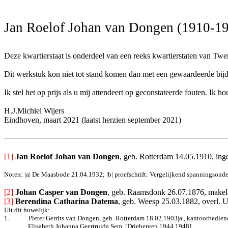
Jan Roelof Johan van Dongen (1910-1
Deze kwartierstaat is onderdeel van een reeks kwartierstaten van Twe
Dit werkstuk kon niet tot stand komen dan met een gewaardeerde bijdra
Ik stel het op prijs als u mij attendeert op geconstateerde fouten. I
H.J.Michiel Wijers
Eindhoven, maart 2021 (laatst herzien september 2021)
[1]
Jan Roelof Johan van Dongen
, geb. Rotterdam 14.05.1910, ing
Noten: |a| De Maasbode 21.04.1932; |b| proefschrift: Vergelijkend spanningsond
[2] 
Johan Casper van Dongen
, geb. Raamsdonk 26.07.1876, makela
[3] 
Berendina Catharina Datema
, geb. Weesp 25.03.1882, overl. U
Uit dit huwelijk:
1.
Pieter Gerrits van Dongen, geb. Rotterdam 18.02.1903|a|, kantoorbediend
Elisabeth Johanna Geertruida Sem. [Driebergen 1944,1948]