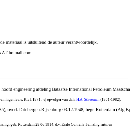
e materiaal is uitsluitend de auteur verantwoordelijk.
ers AT hotmail.com
 hoofd engineering afdeling Bataafse International Petroleum Maatscha
an ingenieurs, KIvI, 1971; |e| opvolger van dr.ir.
H.A. Stheeman
(1901-1982).
), overl. Driebergen-Rijsenburg 03.12.1948, begr. Rotterdam (Alg.Bp
zing, geb. Rotterdam 29.06.1914, d.v. Esaie Cornelis Tuinzing, arts, en