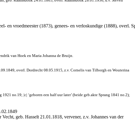
an, geb. Raamsdonk 24.01.1865, overl. Raamsdonk 28.01.1936, d.v. Steven
el- en vroedmeester (1873), genees- en verloskundige (1888), overl. S
Hendrik van Hoek en Maria Johanna de Bruijn.
.09.1849, overl. Dordrecht 08.05.1915, z.v. Cornelis van Tilborgh en Wouterina
1921 no.19; |c| ‘geboren een half uur later’ (beide geb.akte Sprang 1841 no.2);
9.02.1849
 Vecht, geb. Hasselt 21.01.1818, vervener, z.v. Johannes van der