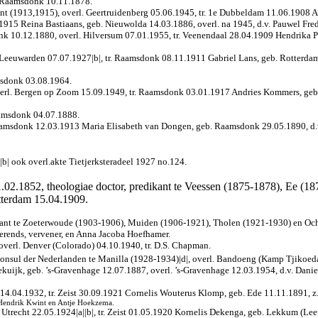
 Raamsdonk 10.11.1878.
(1913,1915), overl. Geertruidenberg 05.06.1945, tr. 1e Dubbeldam 11.06.1908 Adr
.1915 Reina Bastiaans, geb. Nieuwolda 14.03.1886, overl. na 1945, d.v. Pauwel Fre
 10.12.1880, overl. Hilversum 07.01.1955, tr. Veenendaal 28.04.1909 Hendrika Pet
euwarden 07.07.1927|b|, tr. Raamsdonk 08.11.1911 Gabriel Lans, geb. Rotterdam 27
msdonk 03.08.1964.
erl. Bergen op Zoom 15.09.1949, tr. Raamsdonk 03.01.1917 Andries Kommers, geb
aamsdonk 04.07.1888.
aamsdonk 12.03.1913 Maria Elisabeth van Dongen, geb. Raamsdonk 29.05.1890, d.v
b| ook overl.akte Tietjerksteradeel 1927 no.124.
02.1852, theologiae doctor, predikant te Veessen (1875-1878), Ee (1
otterdam 15.04.1909.
kant te Zoeterwoude (1903-1906), Muiden (1906-1921), Tholen (1921-1930) en Ochte
Berends, vervener, en Anna Jacoba Hoefhamer.
verl. Denver (Colorado) 04.10.1940, tr. D.S. Chapman.
consul der Nederlanden te Manilla (1928-1934)|d|, overl. Bandoeng (Kamp Tjikoed
uijk, geb. ’s-Gravenhage 12.07.1887, overl. ’s-Gravenhage 12.03.1954, d.v. Dani
14.04.1932, tr. Zeist 30.09.1921 Cornelis Wouterus Klomp, geb. Ede 11.11.1891, z.
 Hendrik Kwint en Antje Hoekzema.
Utrecht 22.05.1924|a||b|, tr. Zeist 01.05.1920 Kornelis Dekenga, geb. Lekkum (Leeuw