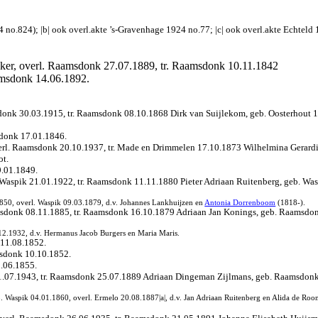
4 no.824); |b| ook overl.akte ’s-Gravenhage 1924 no.77; |c| ook overl.akte Echteld
ker, overl. Raamsdonk 27.07.1889, tr. Raamsdonk 10.11.1842
amsdonk 14.06.1892.
nk 30.03.1915, tr. Raamsdonk 08.10.1868 Dirk van Suijlekom, geb. Oosterhout 1
sdonk 17.01.1846.
erl. Raamsdonk 20.10.1937, tr. Made en Drimmelen 17.10.1873 Wilhelmina Gerar
ot.
.01.1849.
aspik 21.01.1922, tr. Raamsdonk 11.11.1880 Pieter Adriaan Ruitenberg, geb. Wasp
50, overl. Waspik 09.03.1879, d.v. Johannes Lankhuijzen en
Antonia Dorrenboom
(1818-).
donk 08.11.1885, tr. Raamsdonk 16.10.1879 Adriaan Jan Konings, geb. Raamsdonk
.12.1932, d.v. Hermanus Jacob Burgers en Maria Maris.
11.08.1852.
sdonk 10.10.1852.
.06.1855.
.07.1943, tr. Raamsdonk 25.07.1889 Adriaan Dingeman Zijlmans, geb. Raamsdonk 
 Waspik 04.01.1860, overl. Ermelo 20.08.1887|a|, d.v. Jan Adriaan Ruitenberg en Alida de Roo