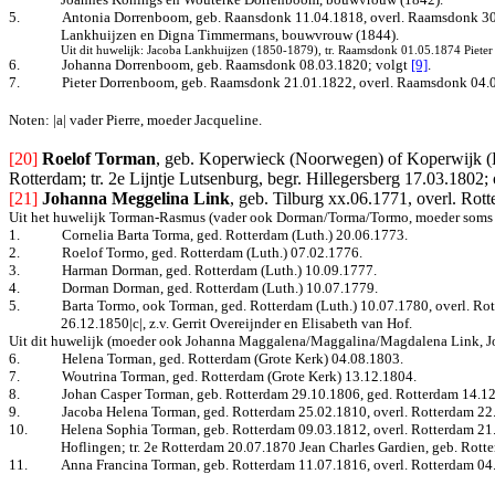
5.
Antonia Dorrenboom, geb. Raansdonk 11.04.1818, overl. Raamsdonk 30
Lankhuijzen en Digna Timmermans, bouwvrouw (1844).
Uit dit huwelijk: Jacoba Lankhuijzen (1850-1879), tr. Raamsdonk 01.05.1874 Piete
6.
Johanna Dorrenboom, geb. Raamsdonk 08.03.1820
; volgt
[9]
.
7.
Pieter Dorrenboom, geb. Raamsdonk 21.01.1822, overl. Raamsdonk 04.
Noten: |a| vader Pierre, moeder Jacqueline.
[20]
Roelof Torman
, geb. Koperwieck (Noorwegen) of Koperwijk (D
Rotterdam; tr. 2e Lijntje Lutsenburg, begr. Hillegersberg 17.03.1802; 
[21]
Johanna Meggelina Link
, geb. Tilburg xx.06.1771, overl. Ro
Uit het huwelijk Torman-Rasmus (vader ook Dorman/Torma/Tormo, moeder soms
1.
Cornelia Barta Torma, ged. Rotterdam (Luth.) 20.06.1773.
2.
Roelof Tormo, ged. Rotterdam (Luth.) 07.02.1776.
3.
Harman Dorman, ged. Rotterdam (Luth.) 10.09.1777.
4.
Dorman Dorman, ged. Rotterdam (Luth.) 10.07.1779.
5.
Barta Tormo, ook Torman, ged. Rotterdam (Luth.) 10.07.1780, overl. Ro
26.12.1850|c|, z.v. Gerrit Overeijnder en Elisabeth van Hof.
Uit dit huwelijk (moeder ook Johanna Maggalena/Maggalina/Magdalena Link, J
6.
Helena Torman, ged. Rotterdam (Grote Kerk) 04.08.1803.
7.
Woutrina Torman, ged. Rotterdam (Grote Kerk) 13.12.1804.
8.
Johan Casper Torman, geb. Rotterdam 29.10.1806, ged. Rotterdam 14.12
9.
Jacoba Helena Torman, ged. Rotterdam 25.02.1810, overl. Rotterdam 22.
10.
Helena Sophia Torman, geb. Rotterdam 09.03.1812, overl. Rotterdam 21.
Hoflingen; tr. 2e Rotterdam 20.07.1870 Jean Charles Gardien, geb. Rotte
11.
Anna Francina Torman, geb. Rotterdam 11.07.1816, overl. Rotterdam 04.