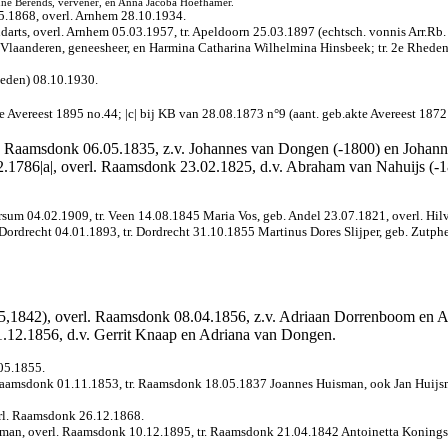
onne Berends, vervener, en Anna Jacoba Hoefhamer.
5.1868, overl. Arnhem 28.10.1934.
andarts, overl. Arnhem 05.03.1957, tr. Apeldoorn 25.03.1897 (echtsch. vonnis Arr.
n Vlaanderen, geneesheer, en Harmina Catharina Wilhelmina Hinsbeek; tr. 2e Rhede
heden) 08.10.1930.
e Avereest 1895 no.44; |c| bij KB van 28.08.1873 n°9 (aant. geb.akte Avereest 1872
l. Raamsdonk 06.05.1835, z.v. Johannes van Dongen (-1800) en Johann
02.1786|a|, overl. Raamsdonk 23.02.1825, d.v. Abraham van Nahuijs (-
m 04.02.1909, tr. Veen 14.08.1845 Maria Vos, geb. Andel 23.07.1821, overl. Hilve
drecht 04.01.1893, tr. Dordrecht 31.10.1855 Martinus Dores Slijper, geb. Zutphen
,1842), overl. Raamsdonk 08.04.1856, z.v. Adriaan Dorrenboom en An
.12.1856, d.v. Gerrit Knaap en Adriana van Dongen.
05.1855.
Raamsdonk 01.11.1853, tr. Raamsdonk 18.05.1837 Joannes Huisman, ook Jan Huijs
rl. Raamsdonk 26.12.1868.
n, overl. Raamsdonk 10.12.1895, tr. Raamsdonk 21.04.1842 Antoinetta Konings,