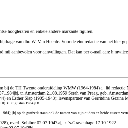
ntse hoogleraren en enkele andere markante figuren.
jdrage van dhr. W. Van Heerde. Voor de eindredactie van het hier gepre
k houd mij aanbevolen voor aanvullingen. Dat kan per e-mail aan: hjmwij
aam bij de TH Twente onderafdeling WMW (1964-1984)|a|, lid redacti
.07.1984|b|, tr. Amsterdam 21.08.1959 Serah van Praag, geb. Amsterdam
44) en Esther Slap (1905-1943); levenspartner van Gerritdina Gezina
10) 31 augustus 1984 p.8.
64); |b| op de grafzerk staan ook de namen van zijn ouders en beide zusters ver
928), overl. Sobibor 02.07.1943|a|, tr. ’s-Gravenhage 17.10.1922
ibor 02.07.1943|b|.