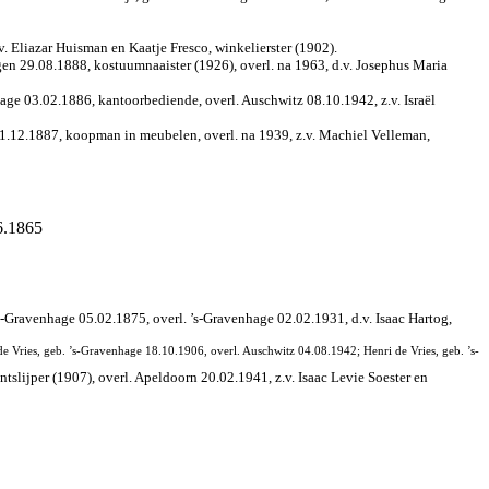
. Eliazar Huisman en Kaatje Fresco, winkelierster (1902).
n 29.08.1888, kostuumnaaister (1926), overl. na 1963, d.v. Josephus Maria
ge 03.02.1886, kantoorbediende, overl. Auschwitz 08.10.1942, z.v. Israël
1.12.1887, koopman in meubelen, overl. na 1939, z.v. Machiel Velleman,
6.1865
s-Gravenhage 05.02.1875, overl. ’s-Gravenhage 02.02.1931, d.v. Isaac Hartog,
de Vries, geb. ’s-Gravenhage 18.10.1906, overl. Auschwitz 04.08.1942; Henri de Vries, geb. ’s-
tslijper (1907), overl. Apeldoorn 20.02.1941, z.v. Isaac Levie Soester en