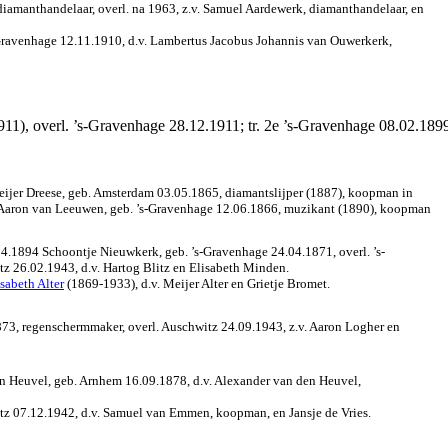
iamanthandelaar, overl. na 1963, z.v. Samuel Aardewerk, diamanthandelaar, en
-Gravenhage 12.11.1910, d.v. Lambertus Jacobus Johannis van Ouwerkerk,
1), overl. ’s-Gravenhage 28.12.1911; tr. 2e ’s-Gravenhage 08.02.1899
 Meijer Dreese, geb. Amsterdam 03.05.1865, diamantslijper (1887), koopman in
916 Aaron van Leeuwen, geb. ’s-Gravenhage 12.06.1866, muzikant (1890), koopman
04.1894 Schoontje Nieuwkerk, geb. ’s-Gravenhage 24.04.1871, overl. ’s-
z 26.02.1943, d.v. Hartog Blitz en Elisabeth Minden.
sabeth Alter
(1869-1933), d.v. Meijer Alter en Grietje Bromet.
873, regenschermmaker, overl. Auschwitz 24.09.1943, z.v. Aaron Logher en
den Heuvel, geb. Arnhem 16.09.1878, d.v. Alexander van den Heuvel,
itz 07.12.1942, d.v. Samuel van Emmen, koopman, en Jansje de Vries.