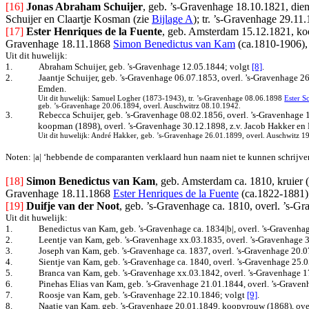
[16]
Jonas Abraham Schuijer
, geb. ’s-Gravenhage 18.10.1821, dien
Schuijer en Claartje Kosman (zie
Bijlage A
); tr. ’s-Gravenhage 29.11
[17]
Ester Henriques de la Fuente
, geb. Amsterdam 15.12.1821, koo
Gravenhage 18.11.1868
Simon Benedictus van Kam
(ca.1810-1906),
Uit dit huwelijk:
1.
Abraham Schuijer, geb. ’s-Gravenhage 12.05.1844
; volgt
[8]
.
2.
Jaantje Schuijer, geb. ’s-Gravenhage 06.07.1853, overl. ’s-Gravenhage 
Emden.
Uit dit huwelijk: Samuel Logher (1873-1943), tr. ’s-Gravenhage 08.06.1898
Ester S
geb. ’s-Gravenhage 20.06.1894, overl. Auschwitrz 08.10.1942.
3.
Rebecca Schuijer, geb. ’s-Gravenhage 08.02.1856, overl. ’s-Gravenhage 
koopman (1898), overl. ’s-Gravenhage 30.12.1898, z.v. Jacob Hakker en 
Uit dit huwelijk: André Hakker, geb. ’s-Gravenhage 26.01.1899, overl. Auschwitz 1
Noten: |a| ‘hebbende de comparanten verklaard hun naam niet te kunnen schrijven
[18]
Simon Benedictus van Kam
, geb. Amsterdam ca. 1810, kruier 
Gravenhage 18.11.1868
Ester Henriques de la Fuente
(ca.1822-1881);
[19]
Duifje van der Noot
, geb. ’s-Gravenhage ca. 1810, overl. ’s-
Uit dit huwelijk:
1.
Benedictus van Kam, geb. ’s-Gravenhage ca. 1834|b|, overl. ’s-Gravenha
2.
Leentje van Kam, geb. ’s-Gravenhage xx.03.1835, overl. ’s-Gravenhage 
3.
Joseph van Kam, geb. ’s-Gravenhage ca. 1837, overl. ’s-Gravenhage 20.0
4.
Sientje van Kam, geb. ’s-Gravenhage ca. 1840, overl. ’s-Gravenhage 25.
5.
Branca van Kam, geb. ’s-Gravenhage xx.03.1842, overl. ’s-Gravenhage 1
6.
Pinehas Elias van Kam, geb. ’s-Gravenhage 21.01.1844, overl. ’s-Grave
7.
Roosje van Kam, geb. ’s-Gravenhage 22.10.1846
; volgt
[9]
.
8.
Naatje van Kam, geb. ’s-Gravenhage 20.01.1849, koopvrouw (1868), overl