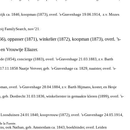
wijk ca. 1846, koopman (1873), overl. ’s-Gravenhage 19.06.1914,
z.v. Mozes
bij FamilySearch, nov’21.
, oppasser (1871), winkelier (1872), koopman (1873), overl. ’s-
en Vrouwtje Eliazer.
de (1854), concierge (1883), overl. ’s-Gravenhage 21.03.1883, z.v. Barth
.11.1858 Naatje Verveer, geb. ’s-Gravenhage ca. 1829, naaister, overl. ’s-
man, overl. ’s-Gravenhage 28.04.1884, z.v. Barth Hijmans, koster, en Hesje
, geb. Dordrecht 31.03.1836, winkelierster in gemaakte kleren (1899), overl. ’s-
b. Loosduinen 24.01.1840, koopvrouw (1872), overl. ’s-Gravenhage 24.05.1914,
e la Fuente.
Prins, ook Nathan, geb. Amsterdam ca. 1843, boekbinder, overl. Leiden