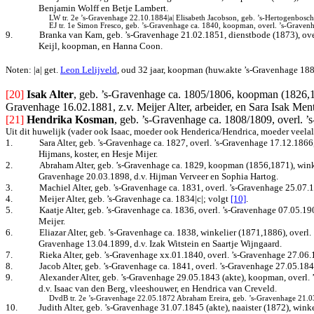
Benjamin Wolff en Betje Lambert.
LW tr. 2e ’s-Gravenhage 22.10.1884|a| Elisabeth Jacobson, geb. ’s-Hertogenbosc
EJ tr. 1e Simon Fresco, geb. ’s-Gravenhage ca. 1840, koopman, overl. ’s-Gravenh
9.
Branka van Kam, geb. ’s-Gravenhage 21.02.1851, dienstbode (1873), over
Keijl, koopman, en Hanna Coon.
Noten: |a| get.
Leon Lelijveld
, oud 32 jaar, koopman (huw.akte ’s-Gravenhage 188
[20]
Isak Alter
, geb. ’s-Gravenhage ca. 1805/1806, koopman (1826,1
Gravenhage 16.02.1881, z.v. Meijer Alter, arbeider, en Sara Isak Men
[21]
Hendrika Kosman
, geb. ’s-Gravenhage ca. 1808/1809, overl.
Uit dit huwelijk (vader ook Isaac, moeder ook Henderica/Hendrica, moeder veela
1.
Sara Alter, geb. ’s-Gravenhage ca. 1827, overl. ’s-Gravenhage 17.12.1866
Hijmans, koster, en Hesje Mijer.
2.
Abraham Alter, geb. ’s-Gravenhage ca. 1829, koopman (1856,1871), winkeli
Gravenhage 20.03.1898, d.v. Hijman Verveer en Sophia Hartog.
3.
Machiel Alter, geb. ’s-Gravenhage ca. 1831, overl. ’s-Gravenhage 25.07.
4.
Meijer Alter, geb. ’s-Gravenhage ca. 1834|c|; volgt
[10]
.
5.
Kaatje Alter, geb. ’s-Gravenhage ca. 1836, overl. ’s-Gravenhage 07.05.1
Meijer.
6.
Eliazar Alter, geb. ’s-Gravenhage ca. 1838, winkelier (1871,1886), overl.
Gravenhage 13.04.1899, d.v. Izak Witstein en Saartje Wijngaard.
7.
Rieka Alter, geb. ’s-Gravenhage xx.01.1840, overl. ’s-Gravenhage 27.06.
8.
Jacob Alter, geb. ’s-Gravenhage ca. 1841, overl. ’s-Gravenhage 27.05.184
9.
Alexander Alter, geb. ’s-Gravenhage 29.05.1843 (akte), koopman, overl.
d.v. Isaac van den Berg, vleeshouwer, en Hendrica van Creveld.
DvdB tr. 2e ’s-Gravenhage 22.05.1872 Abraham Ereira, geb. ’s-Gravenhage 21.03
10.
Judith Alter, geb. ’s-Gravenhage 31.07.1845 (akte), naaister (1872), win