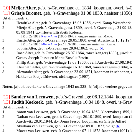
[10] 
Meijer Alter
, geb. ’s-Gravenhage ca. 1834, koopman, overl. ’s
[11]
Grietje Bromet
, geb. ’s-Gravenhage 01.08.1830, naaister (1856),
Uit dit huwelijk:
1.
Hendrika Alter, geb. ’s-Gravenhage 16.06.1856, overl. Kamp Westerbork 1
2.
Mietje Alter, geb. ’s-Gravenhage ca. 1859, overl. ’s-Gravenhage 21.09.1
05.09.1941, z.v. Hester Elisabeth Rofessa.
LR tr. 2e 1889
Kaatje Alter
(1860-1943), jongere zuster van Mietje.
3.
Kaatje Alter, geb. ’s-Gravenhage 29.05.1860, overl. Auschwitz 15.12.194
LR tr. 1e 1883
Mietje Alter
(ca.1859-1888), oudere zuster van Kaatje.
4.
Sophia Alter, geb. ’s-Gravenhage 29.04.1862
; volgt
[5]
.
5.
Isaac Alter, geb. ’s-Gravenhage 26.07.1864, toneelzanger (1888), juwelier
Gustav Joseph Josset en Marie Rosalie Pesrin.
6.
Philip Alter, geb. ’s-Gravenhage 13.08.1866, overl. Auschwitz 27.08.194
7.
Elisabeth Alter, geb. ’s-Gravenhage 16.07.1869, toneelzangeres (1894), 
8.
Alexander Alter, geb. ’s-Gravenhage 23.09.1871, koopman in schoenen, o
Hakker en Fietje Drievoet, uitdraagster (1907).
Noten: |a| ook overl.akte ’s-Gravenhage 1943 no.328; |b| ‘zijnde verdere gegeven
[12] 
Sander van Leeuwen
, geb.’s-Gravenhage 06.12.1844, koopman
[13]
Judith Koekoek
, geb. ’s-Gravenhage 10.04.1848, overl. ’s-Gr
Uit dit huwelijk:
1.
Aäron van Leeuwen, geb. ’s-Gravenhage 10.04.1868, kleermaker (1899,19
2.
Nathan van Leeuwen, geb. ’s-Gravenhage 26.10.1869, overl. koopman (18
Auschwitz 28.01.1944, d.v. Jonas Fresco, koopman, en Grietje Juliard.
3.
Abraham van Leeuwen, geb. ’s-Gravenhage 09.01.1877
; volgt
[6]
.
4.
Mozes van Leeuwen, geb. ’s-Gravenhage 07.11.1878, koopman (1901), koo