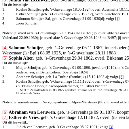
Uit dit huwelijk:
1.
Rosine Schuijer, geb. ’s-Gravenhage 18.05.1924, overl. Auschwitz 19.11.
2.
Esther Schuijer, geb. ’s-Gravenhage 26.07.1925|c|, overl. Auschwitz 19.1
3.
Salomon Schuijer, Sal, geb. ’s-Gravenhage 21.09.1930|d|; volgt
[1]
.
4.
zoon Schuijer.
Noten: |a| overl.akte ’s-Gravenhage 02.05.1947 no.B1021; |b| overl.akte ’s-Grave
Vaderland 22.09.1930); |e| overl.akte ’s-Gravenhage 09.03.1948 no.B497; |f| ove
[4]
Salomon Schuijer
, geb. ’s-Gravenhage 06.11.1867, toneelspeler
Wassenaar (Isr.Bpl.) 08.05.1925, tr. ’s-Gravenhage 28.11.1888
[5]
Sophia Alter
, geb. ’s-Gravenhage 29.04.1862, overl. Birkenau 25
Uit dit huwelijk:
1.
Meijer Schuijer, geb. ’s-Gravenhage 01.09.1890, juwelier (1919), tr. ’s
onderwijzer, en Berta Cohen. [Soerabaja 1924]
2.
Abraham Schuijer, geb. La Turbie (Frankrijk) 15.12.1893|a|
; volgt
[2]
.
3.
Rosina Schuijer, geb. ’s-Gravenhage 11.11.1902, overl. ’s-Gravenhage 0
z.v. Elias de Hoop, bioscoopondernemer, en Esther Pachter.
SdH tr. 2e Rotterdam 09.03.1927 (echtsch. vonnis Arr.Rb. ’s-Gravenhage 28.03.1
Elizabeth de Vries.
Noten: |a| arrondissement Nice, département Alpes-Maritimes (06); |b| overl.akt
[6] 
Abraham van Leeuwen
, geb. ’s-Gravenhage 09.01.1877, koopma
[7]
Esther de Vries
, geb. ’s-Gravenhage 12.11.1872, overl. (na een l
Uit dit huwelijk:
1.
Judith van Leeuwen, geb. ’s-Gravenhage 05.07.1901
; volgt
[3]
.