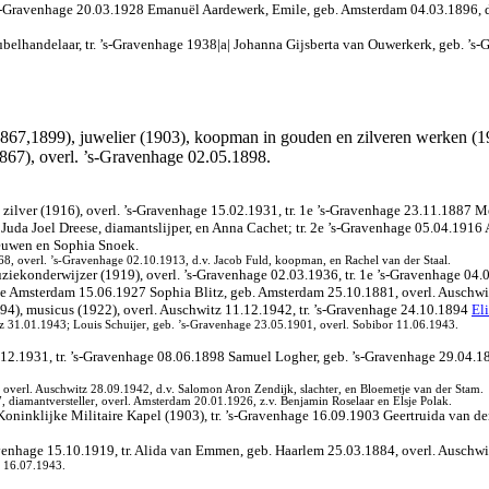
 ’s-Gravenhage 20.03.1928 Emanuël Aardewerk, Emile, geb. Amsterdam 04.03.1896, d
belhandelaar, tr. ’s-Gravenhage 1938|a| Johanna Gijsberta van Ouwerkerk, geb. ’s
67,1899), juwelier (1903), koopman in gouden en zilveren werken (191
867), overl. ’s-Gravenhage 02.05.1898.
n zilver (1916), overl. ’s-Gravenhage 15.02.1931, tr. 1e ’s-Gravenhage 23.11.1887
. Juda Joel Dreese, diamantslijper, en Anna Cachet; tr. 2e ’s-Gravenhage 05.04.1
Leeuwen en Sophia Snoek.
68, overl. ’s-Gravenhage 02.10.1913, d.v. Jacob Fuld, koopman, en Rachel van der Staal.
ziekonderwijzer (1919), overl. ’s-Gravenhage 02.03.1936, tr. 1e ’s-Gravenhage 04.
2e Amsterdam 15.06.1927 Sophia Blitz, geb. Amsterdam 25.10.1881, overl. Auschwit
94), musicus (1922), overl. Auschwitz 11.12.1942, tr. ’s-Gravenhage 24.10.1894
Eli
tz 31.01.1943; Louis Schuijer, geb. ’s-Gravenhage 23.05.1901, overl. Sobibor 11.06.1943.
4.12.1931, tr. ’s-Gravenhage 08.06.1898 Samuel Logher, geb. ’s-Gravenhage 29.04.1
verl. Auschwitz 28.09.1942, d.v. Salomon Aron Zendijk, slachter, en Bloemetje van der Stam.
iamantversteller, overl. Amsterdam 20.01.1926, z.v. Benjamin Roselaar en Elsje Polak.
 Koninklijke Militaire Kapel (1903), tr. ’s-Gravenhage 16.09.1903 Geertruida van 
avenhage 15.10.1919, tr. Alida van Emmen, geb. Haarlem 25.03.1884, overl. Auschw
r 16.07.1943.