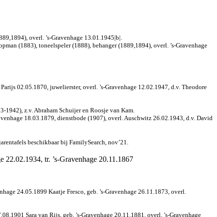
889,1894), overl. ’s-Gravenhage 13.01.1945|b|.
oopman (1883), toneelspeler (1888), behanger (1889,1894), overl. ’s-Gravenhage
 Parijs 02.05.1870, juwelierster, overl. ’s-Gravenhage 12.02.1947, d.v. Theodore
3-1942), z.v. Abraham Schuijer en Roosje van Kam.
avenhage 18.03.1879, dienstbode (1907), overl. Auschwitz 26.02.1943, d.v. David
jarentafels beschikbaar bij FamilySearch, nov’21.
 22.02.1934, tr. ’s-Gravenhage 20.11.1867
nhage 24.05.1899 Kaatje Fresco, geb. ’s-Gravenhage 26.11.1873, overl.
08.1901 Sara van Rijs, geb. ’s-Gravenhage 20.11.1881, overl. ’s-Gravenhage