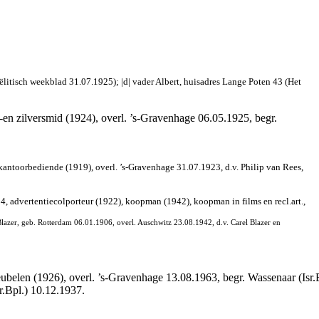
ëlitisch weekblad 31.07.1925); |d| vader Albert, huisadres Lange Poten 43 (Het
en zilversmid (1924), overl. ’s-Gravenhage 06.05.1925, begr.
kantoorbediende (1919), overl. ’s-Gravenhage 31.07.1923, d.v. Philip van Rees,
, advertentiecolporteur (1922), koopman (1942), koopman in films en recl.art.,
azer, geb. Rotterdam 06.01.1906, overl. Auschwitz 23.08.1942, d.v. Carel Blazer en
elen (1926), overl. ’s-Gravenhage 13.08.1963, begr. Wassenaar (Isr.B
r.Bpl.) 10.12.1937.