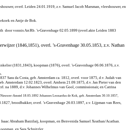
eshouwer, overl. Leiden 24.01.1919, z.v. Samuel Jacob Marsman, vleeshouwer, en
oekoek en Antje de Bok.
ith
door vonnis Arr.Rb. ’s-Gravenhage 02.05.1899 (overl.akte Leiden 1883
erwijzer (1846,1851), overl. ’s-Gravenhage 30.05.1853, z.v. Nathan
inkelier (1831,1843), koopman (1876), overl. ’s-Gravenhage 06.06.1876, z.v.
n.
37 Sara da Costa, geb. Amsterdam ca. 1812, overl. voor 1875, d.v. Judah van
b. Amsterdam 12.02.1823, overl. Arnhem 21.09.1875, d.v. Jan Pieter van den
rl. na 1889, d.v. Johannes Wilhelmus van Gool, commissionair, en Catrina
 3e Nieuwer-Amstel 18.05.1892 Johannes Leonardus de Kok, geb. Amsterdam 30.10.1857,
.1827, broodbakker, overl. ’s-Gravenhage 26.03.1897, z.v. Lijpman van Rees,
.v. Isaac Abraham Barzilaij, koopman, en Benvenida Samuel Xeathan/Acathan.
koopman, en Sara Schnitzler.