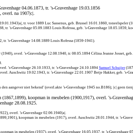
-Gravenhage 04.06.1873, tr. ’s-Gravenhage 19.03.1856
 overl. na 1907|c|.
9.01.1943|a|, tr. voor 1889 Luc Sassenus, geb. Brussel 16.01.1860, toneelspeler (1
888, tr. ’s-Gravenhage 05.09.1883 Louis Rofessa, geb. ’s-Gravenhage 18.05.1859, k
2, tr. ’s-Gravenhage 14.08.1889 Louis Rofessa (1859-1941).
 (1940), overl. ’s-Gravenhage 12.08.1940, tr. 08.05.1894 Célina Jeanne Josset, geb.
3.
overl. ’s-Gravenhage 26.10.1933, tr. ’s-Gravenhage 24.10.1894
Samuel Schuijer
(187
verl. Auschwitz 19.02.1943, tr. ’s-Gravenhage 22.01.1907 Betje Hakker, geb. ’s-Gr
s den aangever niet bekend’ (overl.akte ’s-Gravenhage 1945 no.B186); |c| geen tien
 (1867,1899), koopman in meubelen (1900,1917), overl. ’s-Gravenhage
avenhage 28.08.1925.
22), overl. ’s-Gravenhage 02.06.1940|a|.
99,1901), koopman in meubelen (1917), overl. Auschwitz 28.01.1944, tr. ’s-Grave
pman in meubelen (1937), overl. ’s-Gravenhage 16.05.1937, tr. ’s-Gravenhage 07.