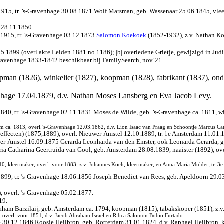
9.1915, tr. ’s-Gravenhage 30.08.1871 Wolf Marsman, geb. Wassenaar 25.06.1845, vle
e 28.11.1850.
.1915, tr. ’s-Gravenhage 03.12.1873
Salomon Koekoek
(1852-1932), z.v. Nathan K
5.1899 (overl.akte Leiden 1881 no.1186); |b| overledene Grietje, gewijzigd in Jud
-Gravenhage 1833-1842 beschikbaar bij FamilySearch, nov’21.
pman (1826), winkelier (1827), koopman (1828), fabrikant (1837), ond
venhage 17.04.1879, d.v. Nathan Moses Lansberg en Eva Jacob Levy.
840, tr. ’s-Gravenhage 02.11.1831 Moses de Wilde, geb. ’s-Gravenhage ca. 1811, w
m ca. 1813, overl.’s-Gravenhage 12.03.1862, d.v. Lion Isaac van Praag en Schoontje Marcus Ca
fecten) (1875,1889), overl. Nieuwer-Amstel 12.10.1889, tr. 1e Amsterdam 11.01.18
wer-Amstel 16.09.1875 Gerarda Leonharda van den Emster, ook Leonarda Gerarda, ge
a Catharina Geertruida van Gool, geb. Amsterdam 28.08.1839, naaister (1892), ove
40, kleermaker
, overl. voor 1883, z.v. Johannes Koch, kleermaker, en Anna Maria Mulder; tr.
899, tr. ’s-Gravenhage 18.06.1856 Joseph Benedict van Rees, geb. Apeldoorn 29.03
 overl. ’s-Gravenhage 05.02.1877.
19.
raham Barzilaij, geb. Amsterdam ca. 1794, koopman (1815), tabakskoper (1851), z
, overl. voor 1851, d.v. Jacob Abraham Israel en Ribca Salomon Bobio Furtado.
ge 30.12.1846 Roosje Heilbron, geb. Rotterdam 31.01.1824, d.v. Raphael Heilbron, 