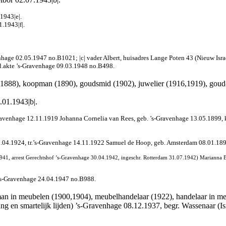
1943|e|.
1.1943|f|.
nhage 02.05.1947 no.B1021; |c| vader Albert, huisadres Lange Poten 43 (Nieuw Isra
rl.akte ’s-Gravenhage 09.03.1948 no.B498.
 (1888), koopman (1890), goudsmid (1902), juwelier (1916,1919), goud-
.01.1943|b|.
-Gravenhage 12.11.1919 Johanna Cornelia van Rees, geb. ’s-Gravenhage 13.05.1899, 
7.04.1924, tr.’s-Gravenhage 14.11.1922 Samuel de Hoop, geb. Amsterdam 08.01.1894
941, arrest Gerechtshof ’s-Gravenhage 30.04.1942, ingeschr. Rotterdam 31.07.1942) Marianna Bl
e ’s-Gravenhage 24.04.1947 no.B988.
n in meubelen (1900,1904), meubelhandelaar (1922), handelaar in meub
ang en smartelijk lijden) ’s-Gravenhage 08.12.1937, begr. Wassenaar (Is