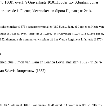
843,1868), overl. ’s-Gravenhage 10.01.1868|a|, z.v. Abraham Jonas
ques de la Fuente, kleermaker, en Sipora Hijmans; tr. 2e ’s-
0, schoenmaker (1873), regenschermmaker (1898), z.v. Samuel Logher en Hesje van
age 06.10.1889, overl. Auschwitz 08.10.1942, tr. ’s-Gravenhage 10.04.1918 Klaartje Bobbe,
852, dienende als nummerverwisselaar bij het Vierde Regiment Infanterie (1876),
).
nedictus Simon van Kam en Branca Levie, naaister (1832); tr. 2e ’s-
han Selavis, koopvrouw (1832).
.1842, fotograaf (1868), koopman (1884), overl. ’s-Gravenhage 09.12.1916, z.v.