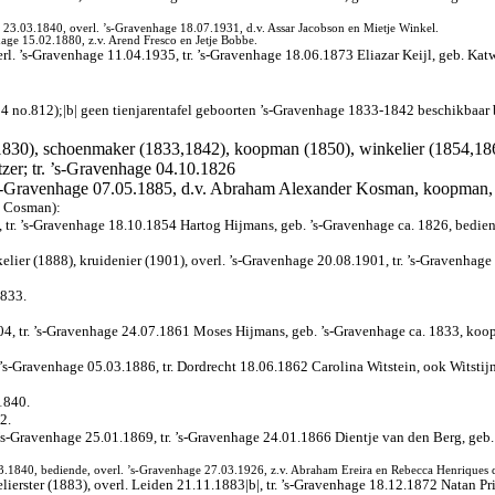
h 23.03.1840, overl. ’s-Gravenhage 18.07.1931, d.v. Assar Jacobson en Mietje Winkel.
age 15.02.1880, z.v. Arend Fresco en Jetje Bobbe.
l. ’s-Gravenhage 11.04.1935, tr. ’s-Gravenhage 18.06.1873 Eliazar Keijl, geb. Kat
4 no.812);|b| geen tienjarentafel geboorten ’s-Gravenhage 1833-1842 beschikbaar 
830), schoenmaker (1833,1842), koopman (1850), winkelier (1854,1866)
tzer; tr. ’s-Gravenhage 04.10.1826
 ’s-Gravenhage 07.05.1885, d.v. Abraham Alexander Kosman, koopman, 
l Cosman):
, tr. ’s-Gravenhage 18.10.1854 Hartog Hijmans, geb. ’s-Gravenhage ca. 1826, bedien
er (1888), kruidenier (1901), overl. ’s-Gravenhage 20.08.1901, tr. ’s-Gravenhage 17
1833.
904, tr. ’s-Gravenhage 24.07.1861 Moses Hijmans, geb. ’s-Gravenhage ca. 1833, koop
 ’s-Gravenhage 05.03.1886, tr. Dordrecht 18.06.1862 Carolina Witstein, ook Witstijn
1840.
2.
 ’s-Gravenhage 25.01.1869, tr. ’s-Gravenhage 24.01.1866 Dientje van den Berg, ge
.1840, bediende, overl. ’s-Gravenhage 27.03.1926, z.v. Abraham Ereira en Rebecca Henriques d
kelierster (1883), overl. Leiden 21.11.1883|b|, tr. ’s-Gravenhage 18.12.1872 Natan 