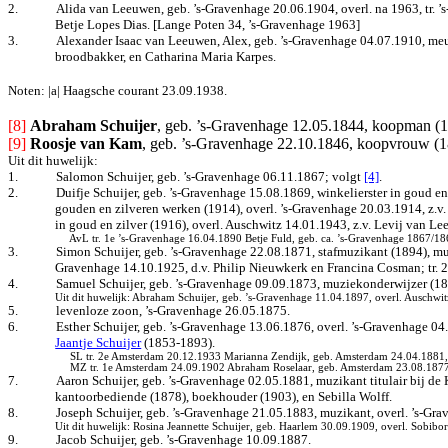
2.
Alida van Leeuwen, geb. ’s-Gravenhage 20.06.1904, overl. na 1963, tr.
Betje Lopes Dias. [Lange Poten 34, ’s-Gravenhage 1963]
3.
Alexander Isaac van Leeuwen, Alex, geb. ’s-Gravenhage 04.07.1910, meu
broodbakker, en Catharina Maria Karpes.
Noten: |a| Haagsche courant 23.09.1938.
[8] 
Abraham Schuijer
, geb. ’s-Gravenhage 12.05.1844, koopman (18
[9]
Roosje van Kam
, geb. ’s-Gravenhage 22.10.1846, koopvrouw (1
Uit dit huwelijk:
1.
Salomon Schuijer, geb. ’s-Gravenhage 06.11.1867; volgt
[4]
.
2.
Duifje Schuijer, geb. ’s-Gravenhage 15.08.1869, winkelierster in goud e
gouden en zilveren werken (1914), overl. ’s-Gravenhage 20.03.1914, z.v
in goud en zilver (1916), overl. Auschwitz 14.01.1943, z.v. Levij van 
AvL tr. 1e ’s-Gravenhage 16.04.1890 Betje Fuld, geb. ca. ’s-Gravenhage 1867/18
3.
Simon Schuijer, geb. ’s-Gravenhage 22.08.1871, stafmuzikant (1894), mu
Gravenhage 14.10.1925, d.v. Philip Nieuwkerk en Francina Cosman; tr. 
4.
Samuel Schuijer, geb. ’s-Gravenhage 09.09.1873, muziekonderwijzer (18
Uit dit huwelijk: Abraham Schuijer, geb. ’s-Gravenhage 11.04.1897, overl. Auschwi
5.
levenloze zoon, ’s-Gravenhage 26.05.1875.
6.
Esther Schuijer, geb. ’s-Gravenhage 13.06.1876, overl. ’s-Gravenhage 0
Jaantje Schuijer
(1853-1893).
SL tr. 2e Amsterdam 20.12.1933 Marianna Zendijk, geb. Amsterdam 24.04.1881, o
MZ tr. 1e Amsterdam 24.09.1902 Abraham Roselaar, geb. Amsterdam 23.08.1877, d
7.
Aaron Schuijer, geb. ’s-Gravenhage 02.05.1881, muzikant titulair bij de
kantoorbediende (1878), boekhouder (1903), en Sebilla Wolff.
8.
Joseph Schuijer, geb. ’s-Gravenhage 21.05.1883, muzikant, overl. ’s-Gr
Uit dit huwelijk: Rosina Jeannette Schuijer, geb. Haarlem 30.09.1909, overl. Sobibo
9.
Jacob Schuijer, geb. ’s-Gravenhage 10.09.1887.