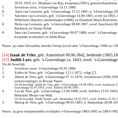
20.01.1919, d.v. Abraham van Rijs, koopman (1901), groentenhandelaar (
5.
levenloze zoon, ’s-Gravenhage 14.11.1880.
6.
Anna van Leeuwen, geb. ’s-Gravenhage 13.12.1881, tr. ’s-Gravenhage 20.0
7.
Salomon van Leeuwen, geb. ’s-Gravenhage 14.09.1885, overl. na 1963, t
Wilhelmus Duncker, meubelmaker (1888), en Elisabeth Maria Ronchetti, 
8.
Belia van Leeuwen, geb. ’s-Gravenhage 08.09.1887, overl. Auschwitz 08
Bachrach en Grietje Polak.
9.
Sara van Leeuwen, geb. ’s-Gravenhage 09.07.1889, overl. ’s-Gravenhage
koopman in metalen, en Alida Boas.
Noten: |a| vader Alexander, moeder Grietje (overl.akte ’s-Gravenhage 1940 no.139
[14] 
Izaak de Vries
, geb. Amersfoort 09.06.1842, bediende (1865,18
[15]
Judith Lors
, geb. ’s-Gravenhage ca. 1843, overl. ’s-Gravenhag
Uit dit huwelijk:
1.
levenloze zoon, ’s-Gravenhage 05.01.1866.
2.
Esther de Vries, geb. ’s-Gravenhage 12.11.1872
; volgt
[7]
.
3.
Daniel de Vries, geb. ’s-Gravenhage 07.11.1876, vleeshouwer (1900,1926)
ziekenverpleger, en Roosje Parser.
Uit dit huwelijk: Judith de Vries, geb. ’s-Gravenhage 19.09.1903, overl. Auschwitz 
Gravenhage 02.01.1910, overl. Sobibor 04.06.1943.
4.
Lea de Vries, geb. ’s-Gravenhage 13.04.1880, overl. Sobibor 13.03.1943|
Marianne Meijer van Wijk.
Uit dit huwelijk: Judith Soester, geb. Amsterdam 16.02.1911, overl. Sobibor 21.05.
5.
Hartog de Vries, geb. ’s-Gravenhage 06.03.1883, tr. Amsterdam 28.08.19
Noten: |a| geen tienjarentafels overlijden ’s-Gravenhage 1883-1892 en 1893-1902