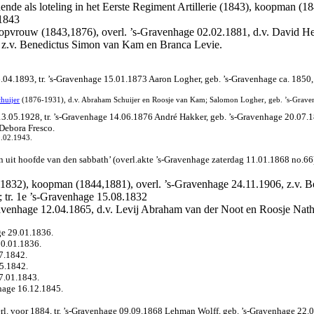
ende als loteling in het Eerste Regiment Artillerie (1843), koopman (1
.1843
pvrouw (1843,1876), overl. ’s-Gravenhage 02.02.1881, d.v. David Henri
 z.v. Benedictus Simon van Kam en Branca Levie.
26.04.1893, tr. ’s-Gravenhage 15.01.1873 Aaron Logher, geb. ’s-Gravenhage ca. 185
chuijer
(1876-1931), d.v. Abraham Schuijer en Roosje van Kam; Salomon Logher, geb. ’s-Gravenh
13.05.1928, tr. ’s-Gravenhage 14.06.1876 André Hakker, geb. ’s-Gravenhage 20.07.1
Debora Fresco.
9.02.1943.
 uit hoofde van den sabbath’ (overl.akte ’s-Gravenhage zaterdag 11.01.1868 no.66
(1832), koopman (1844,1881), overl. ’s-Gravenhage 24.11.1906, z.v. Be
 tr. 1e ’s-Gravenhage 15.08.1832
Gravenhage 12.04.1865, d.v. Levij Abraham van der Noot en Roosje Nat
ge 29.01.1836.
30.01.1836.
7.1842.
05.1842.
7.01.1843.
nhage 16.12.1845.
. voor 1884, tr. ’s-Gravenhage 09.09.1868 Lehman Wolff, geb. ’s-Gravenhage 22.08