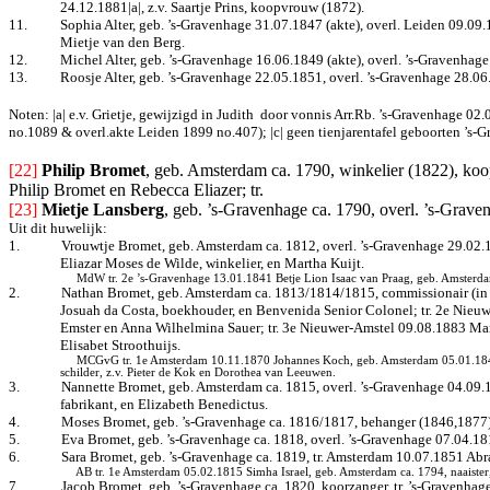
24.12.1881|a|, z.v. Saartje Prins, koopvrouw (1872).
11.
Sophia Alter, geb. ’s-Gravenhage 31.07.1847 (akte), overl. Leiden 09.0
Mietje van den Berg.
12.
Michel Alter, geb. ’s-Gravenhage 16.06.1849 (akte), overl. ’s-Gravenhag
13.
Roosje Alter, geb. ’s-Gravenhage 22.05.1851, overl. ’s-Gravenhage 28.06
Noten: |a| e.v. Grietje, gewijzigd in Judith
door vonnis Arr.Rb. ’s-Gravenhage 02.0
no.1089 & overl.akte Leiden 1899 no.407); |c| geen tienjarentafel geboorten ’s
[22]
Philip Bromet
, geb. Amsterdam ca. 1790, winkelier (1822), koo
Philip Bromet en Rebecca Eliazer; tr.
[23]
Mietje Lansberg
, geb. ’s-Gravenhage ca. 1790, overl. ’s-Gra
Uit dit huwelijk:
1.
Vrouwtje Bromet, geb. Amsterdam ca. 1812, overl. ’s-Gravenhage 29.02.1
Eliazar Moses de Wilde, winkelier, en Martha Kuijt.
MdW tr. 2e ’s-Gravenhage 13.01.1841 Betje Lion Isaac van Praag, geb. Amsterda
2.
Nathan Bromet, geb. Amsterdam ca. 1813/1814/1815, commissionair (in ef
Josuah da Costa, boekhouder, en Benvenida Senior Colonel; tr. 2e Nieu
Emster en Anna Wilhelmina Sauer; tr. 3e Nieuwer-Amstel 09.08.1883 Mari
Elisabet Stroothuijs.
MCGvG tr. 1e Amsterdam 10.11.1870 Johannes Koch, geb.
Amsterdam 05.01.18
schilder, z.v. Pieter de Kok en Dorothea van Leeuwen.
3.
Nannette Bromet, geb. Amsterdam ca. 1815, overl. ’s-Gravenhage 04.09.1
fabrikant, en Elizabeth Benedictus.
4.
Moses Bromet, geb. ’s-Gravenhage ca. 1816/1817, behanger (1846,1877),
5.
Eva Bromet, geb. ’s-Gravenhage ca. 1818, overl. ’s-Gravenhage 07.04.18
6.
Sara Bromet, geb. ’s-Gravenhage ca. 1819, tr. Amsterdam 10.07.1851 Ab
AB tr. 1e Amsterdam 05.02.1815 Simha Israel, geb. Amsterdam ca. 1794, naaister
7.
Jacob Bromet, geb. ’s-Gravenhage ca. 1820, koorzanger, tr. ’s-Gravenha