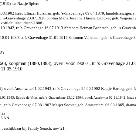
1919), en Naatje Spiero.
8.1902 Isaac Eliazar Huisman, geb. ’s-Gravenhage 09.04.1879, handelsreiziger, z.v
r. ’s-Gravenhage 23.07.1926 Sophia Maria Josepha Thresia Duncker, geb. Wageninge
koffiehuishoudster (1888).
.10.1942, tr. ’s-Gravenhage 16.07.1913 Abraham Heiman Bachrach, geb. ’s-Gravenha
 18.01.1939, tr. ’s-Gravenhage 31.01.1917 Salomon Velleman, geb. ’s-Gravenhage 3
8).
66), koopman (1880,1883), overl. voor 1900|a|, tr. ’s-Gravenhage 21.0
e 11.05.1910.
, overl. Auschwitz 01.02.1943, tr. ’s-Gravenhage 25.06.1902 Kaatje Hartog, geb. ’
21.01.1943; Roosje de Vries, geb.’s-Gravenhage 13.12.1904, overl. Auschwitz 02.11.1942; Isaac 
a|, tr. ’s-Gravenhage 07.08.1907 Meijer Soester, geb. Amsterdam
06.08.1865, diaman
1943.
35 NN.
 beschikbaar bij Family Search, nov’21.