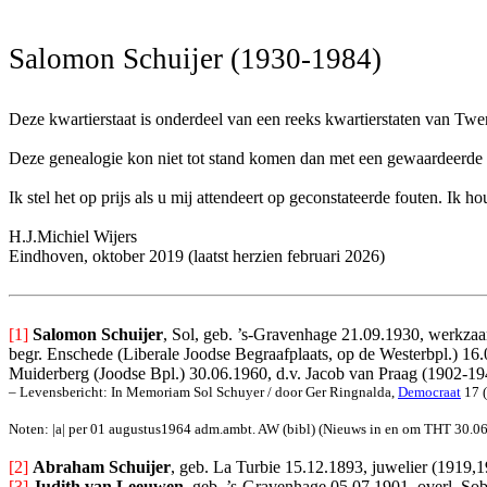
Salomon Schuijer (1930-1984)
Deze kwartierstaat is onderdeel van een reeks kwartierstaten van Twe
Deze genealogie kon niet tot stand komen dan met een gewaardeerde bi
Ik stel het op prijs als u mij attendeert op geconstateerde fouten. I
H.J.Michiel Wijers
Eindhoven, oktober 2019 (laatst herzien februari 2026)
[1]
Salomon Schuijer
, Sol, geb. ’s-Gravenhage 21.09.1930, werkz
begr. Enschede (Liberale Joodse Begraafplaats, op de Westerbpl.) 16
Muiderberg (Joodse Bpl.) 30.06.1960, d.v. Jacob van Praag (1902-19
– Levensbericht: In Memoriam Sol Schuyer / door Ger Ringnalda,
Democraat
17 (
Noten: |a| per
01 augustus1964 adm.ambt. AW (bibl) (Nieuws in en om THT 30.06.19
[2] 
Abraham Schuijer
, geb. La Turbie 15.12.1893, juwelier (1919,1
[3] 
Judith van Leeuwen
, geb. ’s-Gravenhage 05.07.1901, overl. Sob