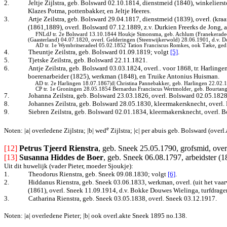
2.
Jeltje Zijlstra, geb. Bolsward 02.10.1814, dienstmeid (1840), winkeliers
Klazes Potma, pottenbakker, en Jeltje Heeres.
3.
Artje Zeilstra, geb. Bolsward 29.04.1817, dienstmeid (1839), overl. (k
(1861,1889), overl. Bolsward 07.12.1889, z.v. Durkien Freerks de Jong, a
FNLdJ tr. 2e Bolsward 13.10.1844 Houkje Simonsma, geb. Achlum (Franekeradeel)
(Gaasterland) 04.07.1820, overl. Gelderingen (Steenwijkerwold) 28.06.1901, d.v. D
AD tr. 1e Wymbritseradeel 05.02.1852 Tation Franciscus Romkes, ook Tæke, ge
4.
Theuntje Zeilstra, geb. Bolsward 01.09.1819
; volgt
[5]
.
5.
Tjetske Zeilstra, geb. Bolsward 22.11.1821.
6.
Antje Zeilstra, geb. Bolsward 03.03.1824, overl.. voor 1868, tr. Harling
boerenarbeider (1825), werkman (1848), en Truike Antonius Huisman.
AD tr. 2e Harlingen 18.07.1867|d| Christina Pannebakker, geb. Harlingen 22.02.
CP tr. 1e Groningen 28.05.1854 Bernardus Franciscus Wertmolder, geb. Bourtang
7.
Johanna Zeilstra, geb. Bolsward 23.03.1826, overl.
Bolsward 02.05.1828
8.
Johannes Zeilstra, geb. Bolsward 28.05.1830, kleermakersknecht, overl.
9.
Siebren Zeilstra, geb. Bolsward 02.01.1834, kleermakersknecht, overl. 
e
Noten: |a| overledene Zijlstra; |b| wed
Zijlstra; |c| per abuis geb. Bolsward (over
[12] 
Petrus Tjeerd Rienstra
, geb. Sneek 25.05.1790, grofsmid, over
[13]
Susanna Hiddes de Boer
, geb. Sneek 06.08.1797, arbeidster (
Uit dit huwelijk (vader Pieter, moeder Sjoukje):
1.
Theodorus Rienstra, geb. Sneek 09.08.1830
; volgt
[6]
.
2.
Hiddanus Rienstra, geb. Sneek 03.06.1833, werkman, overl. (uit het va
(1861), overl. Sneek 11.09.1914, d.v. Bokke Douwes Wielinga, turfdrage
3.
Catharina Rienstra, geb. Sneek 03.05.1838, overl. Sneek 03.12.1917.
Noten: |a| overledene Pieter; |b| ook overl.akte Sneek 1895 no.138.