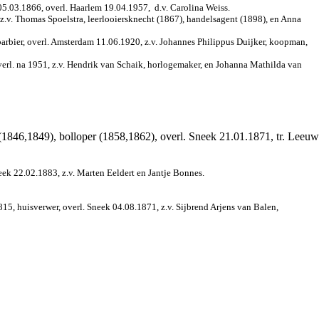
05.03.1866, overl. Haarlem 19.04.1957,
d.v. Carolina Weiss.
z.v. Thomas Spoelstra, leerlooiersknecht (1867), handelsagent (1898), en Anna
arbier, overl. Amsterdam 11.06.1920, z.v. Johannes Philippus Duijker, koopman,
verl. na 1951, z.v. Hendrik van Schaik, horlogemaker, en Johanna Mathilda van
1846,1849), bolloper (1858,1862), overl. Sneek 21.01.1871, tr. Leeuw
ek 22.02.1883, z.v. Marten Eeldert en Jantje Bonnes.
15, huisverwer, overl. Sneek 04.08.1871, z.v. Sijbrend Arjens van Balen,