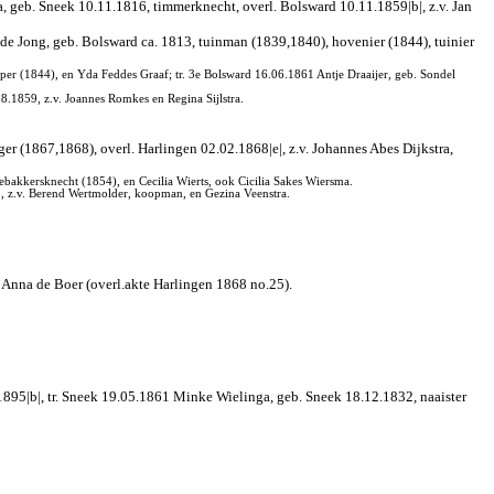
a, geb. Sneek 10.11.1816, timmerknecht, overl. Bolsward 10.11.1859|b|, z.v. Jan
de Jong, geb. Bolsward ca. 1813, tuinman (1839,1840), hovenier (1844), tuinier
r (1844), en Yda Feddes Graaf; tr. 3e Bolsward 16.06.1861 Antje Draaijer, geb. Sondel
8.1859, z.v. Joannes Romkes en Regina Sijlstra.
er (1867,1868), overl. Harlingen 02.02.1868|e|, z.v. Johannes Abes Dijkstra,
bakkersknecht (1854), en Cecilia Wierts, ook Cicilia Sakes Wiersma.
, z.v. Berend Wertmolder, koopman, en Gezina Veenstra.
Anna de Boer (overl.akte Harlingen 1868 no.25).
895|b|, tr. Sneek 19.05.1861 Minke Wielinga, geb. Sneek 18.12.1832, naaister