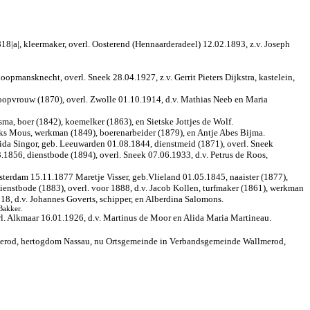
18|a|, kleermaker, overl. Oosterend (Hennaarderadeel) 12.02.1893, z.v. Joseph
opmansknecht, overl. Sneek 28.04.1927, z.v. Gerrit Pieters Dijkstra, kastelein,
koopvrouw (1870), overl. Zwolle 01.10.1914, d.v. Mathias Neeb en Maria
a, boer (1842), koemelker (1863), en Sietske Jottjes de Wolf.
rks Mous, werkman (1849), boerenarbeider (1879), en Antje Abes Bijma.
ida Singor, geb. Leeuwarden 01.08.1844, dienstmeid (1871), overl. Sneek
1856, dienstbode (1894), overl. Sneek 07.06.1933, d.v. Petrus de Roos,
msterdam 15.11.1877 Maretje Visser, geb.Vlieland 01.05.1845, naaister (1877),
 dienstbode (1883), overl. voor 1888, d.v. Jacob Kollen, turfmaker (1861), werkman
18, d.v. Johannes Goverts, schipper, en Alberdina Salomons.
Bakker.
rl. Alkmaar 16.01.1926, d.v. Martinus de Moor en Alida Maria Martineau.
llmerod, hertogdom Nassau, nu Ortsgemeinde in Verbandsgemeinde Wallmerod,