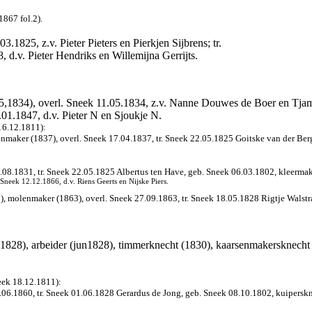
1867 fol.2).
3.1825, z.v. Pieter Pieters en Pierkjen Sijbrens; tr.
, d.v. Pieter Hendriks en Willemijna Gerrijts.
5,1834), overl. Sneek 11.05.1834, z.v. Nanne Douwes de Boer en Tjamk
01.1847, d.v. Pieter N en Sjoukje N.
16.12.1811):
maker (1837), overl. Sneek 17.04.1837, tr. Sneek 22.05.1825 Goitske van der Berg
08.1831, tr. Sneek 22.05.1825 Albertus ten Have, geb. Sneek 06.03.1802, kleermaker
neek 12.12.1866, d.v. Riens Geerts en Nijske Piers.
, molenmaker (1863), overl. Sneek 27.09.1863, tr. Sneek 18.05.1828 Rigtje Walstra
ei1828), arbeider (jun1828), timmerknecht (1830), kaarsenmakersknecht
eek 18.12.1811):
2.06.1860, tr. Sneek 01.06.1828 Gerardus de Jong, geb. Sneek 08.10.1802, kuipers