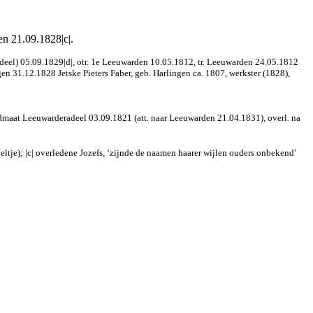
en 21.09.1828|c|.
adeel) 05.09.1829|d|, otr. 1e Leeuwarden 10.05.1812, tr. Leeuwarden 24.05.1812
gen 31.12.1828 Jetske Pieters Faber, geb. Harlingen ca. 1807, werkster (1828),
.lidmaat Leeuwarderadeel 03.09.1821 (att. naar Leeuwarden 21.04.1831), overl. na
ltje); |c| overledene Jozefs, ‘zijnde de naamen haarer wijlen ouders onbekend’