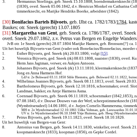
3.
Hermannus Stoelinga, geb. Sneek 15.10.1808, boendermakersknecht (183
(1830), overl. Sneek 05.06.1842, d.v. Henricus Monkel en Catharina Colba
timmerknecht, en Marijke Hendriks Boerke, arbeidster (1842).
[30]
Bonifacius Bartels Bijvoets
, geb. IJlst ca. 1782/1783/
1784
, kas
Baukes; otr. Sneek (gerecht) 13.07.1805
[31]
Margaretha van Gent
, geb. Sneek ca. 1786/1787, overl. Sneek
overl. Sneek 29.07.1862, z.v. Petrus van Bergen en Engeltje Wanders
JvB otr. 1e Sneek (gerecht) 28.07.1804
Marijke Hamers, geb. Bronsum{?} ca
. 
Uit het huwelijk Bijvoets-van Gent (vader ook Bonefacius/Bonnefacius, moeder 
1.
Esther Bijvoets, ged. Sneek (rk) 20.03.1806
; volgt
[15]
.
2.
Veronica Bijvoets, ged. Sneek (rk) 08.03.1808, naaister (1830), overl. 
Herm Jans Jagtman, verwer, en Aukjen Antoons.
3.
Johannes Bijvoets, ged. Sneek (rk) 13.11.1810, kleermakersknecht (1837
Jong en Anna Harmens Hof.
LdJ tr. 2e Bolsward 03.11.1850 Sible Hiemstra, geb. Bolsward 02.11.1822, huissc
4.
Wilhelmus Joannes Bijvoets, geb. Sneek 08.11.1813, overl. Sneek 20.03
5.
Bartholomeus Bijvoets, geb. Sneek 12.10.1816, schoenmaker, overl. Slote
Landman, bakker, en Antje Harmens Asma.
6.
Coenraad Bijvoets, geb. Sneek 06.11.1819, schoenmaker (1842,1853), za
07.08.1845, d.v. Douwe Douwes van der Werf, scheepstimmerknecht (181
(Wymbritseradeel) 14.06.1891, d.v. Jurjen Cornelis Hammersma, timmerk
MH tr. 2e Wymbritseradeel 12.10.1861 Uilke Veltman, geb. Leeuwarden 31.01.182
UV tr. 1e Wymbritseradeel 06.10.1848 Yttje Huitema, geb. Heeg (Wymbritseradeel
7.
Petrus Bijvoets, geb. Sneek 19.11.1823, overl. Sneek 18.10.1826.
Uit het huwelijk van Bergen-van Gent:
8.
Antonius van Bergen, geb. Sneek 14.11.1830, winkelier, overl. Sneek 21
koopmansknecht (1833), koopman (1856), en Gepke Cordel.