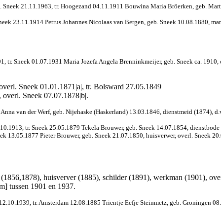
erl. Sneek 21.11.1963, tr. Hoogezand 04.11.1911 Bouwina Maria Bröerken, geb. Mar
 Sneek 23.11.1914 Petrus Johannes Nicolaas van Bergen, geb.
Sneek 10.08.1880, manu
991, tr. Sneek 01.07.1931 Maria Jozefa Angela Brenninkmeijer, geb. Sneek ca. 1910,
overl. Sneek 01.01.1871|a|, tr. Bolsward 27.05.1849
 overl. Sneek 07.07.1878|b|.
4 Anna van der Werf, geb. Nijehaske (Haskerland) 13.03.1846, dienstmeid (1874), 
10.1913, tr. Sneek 25.05.1879 Tekela Brouwer, geb. Sneek 14.07.1854, dienstbode 
Sneek 13.05.1877 Pieter Brouwer, geb. Sneek 21.07.1850, huisverwer, overl. Sneek 2
 (1856,1878), huisverver (1885), schilder (1891), werkman (1901), ove
am] tussen 1901 en 1937.
12.10.1939, tr. Amsterdam 12.08.1885 Trientje Eefje Steinmetz, geb. Groningen 08.