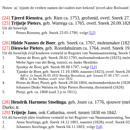
Noten: |a| ‘zijnde de verdere namen der ouders niet bekend’ (overl.akte Bolsward 
[24]
Tjeerd Rienstra
, geb. Rien ca. 1753, grofsmid, overl. Sneek 27.0
[25]
Trijntje Pieters
, geb. Warrega ca. 1765, overl. Sneek 20.09.1828
Uit dit huwelijk:
1.
Petrus Rienstra, geb. Sneek 25.05.1790
; volgt
[12]
.
[26]
Hidde Nannes de Boer
, geb. Sneek ca. 1767, molenmaker (182
[27]
Dieuwke Pieters
, geb. Roordahuizum ca. 1764, overl. Sneek 19.
Uit dit huwelijk (vijf kinderen vermeld in Register van Naamsaanneming, Sneek 
1.
Nanne de Boer, geb. Sneek 28.02.1795, molenmalersknecht (1825), molen
Wiebe Ages van der Berg, tuinier, en Janke Hendriks.
2.
Sjoukje de Boer, geb. Sneek 06.08.1797
; volgt
[13]
.
3.
Tjamke de Boer, geb. Sneek 11.10.1800, naaister (1825), overl. Sneek 26.
AtH tr. 2e Sneek 06.05.1832 Renskje Bovenhuis, geb. Irnsum 07.09.1797, overl. S
RB tr. 1e Jan Weilma, overl. voor 1832.
4.
Petrus de Boer, Pieter, geb. Sneek 29.04.1804, molenmakersknecht (1828)
Johannes Durks Walstra en Jeltje Pieters Boorsma, dienstmeid (1828).
5.
Pietje, geb. ca. 1808 (oud 3 jr in 1811).
[28]
Hendrik Harmens Stoelinga
, geb. Joure ca. 1776, sjouwer (m
Durks; tr.
[29]
Trijntje Jans
, ook Catharina, overl. tussen 1830 en 1842.
Uit dit huwelijk (drie kinderen vermeld in het Register van Naamsaanneming, Sn
1.
Anna Stoelinga, geb. Sneek 14.12.1801, naaister (1828), overl. Sneek 0
2.
Johannes Stoelinga, geb. Sneek 04.11.1803
; volgt
[14]
.