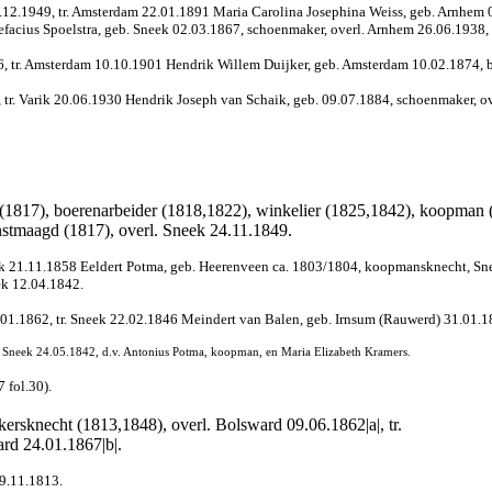
6.12.1949, tr. Amsterdam 22.01.1891 Maria Carolina Josephina Weiss, geb. Arnhem 
facius Spoelstra, geb. Sneek 02.03.1867, schoenmaker, overl. Arnhem 26.06.1938, 
6, tr. Amsterdam 10.10.1901 Hendrik Willem Duijker, geb. Amsterdam 10.02.1874, b
 tr. Varik 20.06.1930 Hendrik Joseph van Schaik, geb. 09.07.1884, schoenmaker, o
(1817), boerenarbeider (1818,1822), winkelier (1825,1842), koopman (
nstmaagd (1817), overl. Sneek 24.11.1849.
neek 21.11.1858 Eeldert Potma, geb. Heerenveen ca. 1803/1804, koopmansknecht, Sne
ek 12.04.1842.
4.01.1862, tr. Sneek 22.02.1846 Meindert van Balen, geb. Irnsum (Rauwerd) 31.01.18
 Sneek 24.05.1842, d.v. Antonius Potma, koopman, en Maria Elizabeth Kramers.
 fol.30).
kersknecht (1813,1848), overl. Bolsward 09.06.1862|a|, tr.
ard 24.01.1867|b|.
19.11.1813.