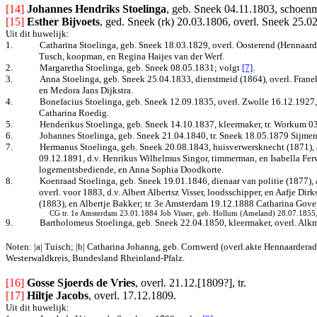
[14] 
Johannes Hendriks Stoelinga
, geb. Sneek 04.11.1803, schoenm
[15]
Esther Bijvoets
, ged. Sneek (rk) 20.03.1806, overl. Sneek 25.0
Uit dit huwelijk:
1.
Catharina Stoelinga, geb. Sneek 18.03.1829, overl. Oosterend (Hennaarde
Tusch, koopman, en Regina Haijes van der Werf.
2.
Margaretha Stoelinga, geb. Sneek 08.05.1831
; volgt
[7]
.
3.
Anna Stoelinga, geb. Sneek 25.04.1833, dienstmeid (1864), overl. Franeke
en Medora Jans Dijkstra.
4.
Bonefacius Stoelinga, geb. Sneek 12.09.1835, overl. Zwolle 16.12.1927,
Catharina Roedig.
5.
Henderikus Stoelinga, geb. Sneek 14.10.1837, kleermaker, tr. Workum 0
6.
Johannes Stoelinga, geb. Sneek 21.04.1840, tr. Sneek 18.05.1879 Sijmen
7.
Hermanus Stoelinga, geb. Sneek 20.08.1843, huisverwersknecht (1871), a
09.12.1891, d.v. Henrikus Wilhelmus Singor, timmerman, en Isabella Fer
logementsbediende, en Anna Sophia Doodkorte.
8.
Koenraad Stoelinga, geb. Sneek 19.01.1846, dienaar van politie (1877), a
overl. voor 1883, d.v. Albert Albertsz Visser, loodsschipper, en Aafje D
(1883), en Albertje Bakker; tr. 3e Amsterdam 19.12.1888 Catharina Gove
CG tr. 1e Amsterdam 23.01.1884 Job Visser, geb. Hollum (Ameland) 28.07.1855, ag
9.
Bartholomeus Stoelinga, geb. Sneek 22.04.1850, kleermaker, overl. Alkm
Noten: |a| Tuisch; |b| Catharina Johann
a
, geb.
Cornwerd (overl.akte Hennaarderad
Westerwaldkreis, Bundesland Rheinland-Pfalz.
[16]
Gosse Sjoerds de Vries
, overl. 21.12.[1809?], tr.
[17]
Hiltje Jacobs
, overl. 17.12.1809.
Uit dit huwelijk: