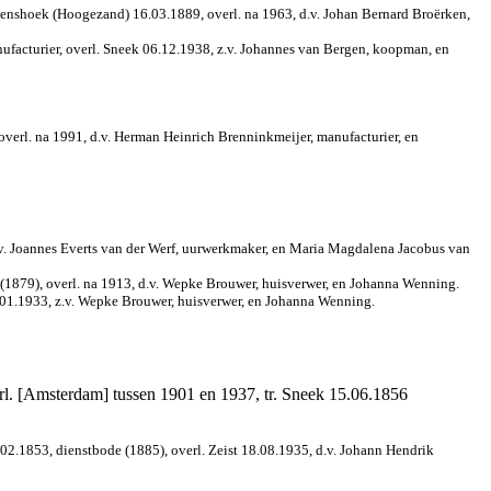
tenshoek (Hoogezand) 16.03.1889, overl. na 1963, d.v. Johan Bernard Broërken,
facturier, overl. Sneek 06.12.1938, z.v. Johannes van Bergen, koopman, en
 overl. na 1991, d.v. Herman Heinrich Brenninkmeijer, manufacturier, en
d.v. Joannes Everts van der Werf, uurwerkmaker, en Maria Magdalena Jacobus van
(1879), overl. na 1913, d.v. Wepke Brouwer, huisverwer, en Johanna Wenning.
0.01.1933, z.v. Wepke Brouwer, huisverwer, en Johanna Wenning.
rl. [Amsterdam] tussen 1901 en 1937, tr. Sneek 15.06.1856
02.1853, dienstbode (1885), overl. Zeist 18.08.1935, d.v. Johann Hendrik