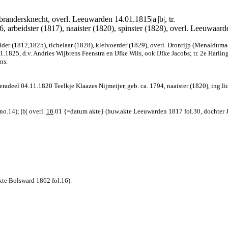
randersknecht, overl. Leeuwarden 14.01.1815|a||b|, tr.
, arbeidster (1817), naaister (1820), spinster (1828), overl. Leeuwaard
ider (1812,1825), tichelaar (1828), kleivoerder (1829), overl. Dronrijp (Menaldum
.1825, d.v. Andries Wijbrens Feenstra en IJfke Wils, ook IJfke Jacobs; tr. 2e Harlin
ns.
rderadeel 04.11.1820 Teelkje Klaazes Nijmeijer, geb. ca. 1794, naaister (1820), ing
o.14); |b| overl.
16
.01 {=datum akte} (huw.akte Leeuwarden 1817 fol.30, dochter Je
kte Bolsward 1862 fol.16).