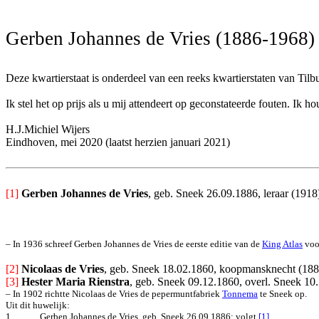
Gerben Johannes de Vries (1886-1968)
Deze kwartierstaat is onderdeel van een reeks kwartierstaten van Tilb
Ik stel het op prijs als u mij attendeert op geconstateerde fouten. I
H.J.Michiel Wijers
Eindhoven, mei 2020 (laatst herzien januari 2021)
[1]
Gerben Johannes de Vries
, geb. Sneek 26.09.1886, leraar (191
– In 1936 schreef Gerben Johannes de Vries de eerste editie van de 
King Atlas
 vo
[2] 
Nicolaas de Vries
, geb. Sneek 18.02.1860, koopmansknecht (1885
[3] 
Hester Maria Rienstra
, geb. Sneek 09.12.1860, overl. Sneek 10
– In 1902 richtte Nicolaas de Vries de pepermuntfabriek 
Tonnema
 te Sneek op.
Uit dit huwelijk:
1.
Gerben Johannes de Vries, geb. Sneek 26.09.1886; volgt
[1]
.