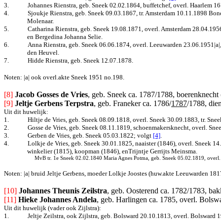
3.
Johannes Rienstra, geb. Sneek 02.02.1864, buffetchef, overl. Haarlem 1
4.
Sjoukje Rienstra, geb. Sneek 09.03.1867, tr. Amsterdam 10.11.1898 Bone
Molenaar.
5.
Catharina Rienstra, geb. Sneek 19.08.1871, overl. Amsterdam 28.04.195
en Bergedina Johanna Selie.
6.
Anna Rienstra, geb. Sneek 06.06.1874, overl. Leeuwarden 23.06.1951|a|,
den Heuvel.
7.
Hidde Rienstra, geb. Sneek 12.07.1878.
Noten: |a| ook overl.akte Sneek 1951 no.198.
[8] 
Jacob Gosses de Vries
, geb. Sneek ca. 1787/1788, boerenknecht 
[9]
Jeltje Gerbens Terpstra
, geb. Franeker ca. 1786/
1787
/1788, die
Uit dit huwelijk:
1.
Hiltje de Vries, geb. Sneek 08.09.1818, overl. Sneek 30.09.1883, tr. S
2.
Gosse de Vries, geb. Sneek 08.11.1819, schoenmakersknecht, overl. Sne
3.
Gerben de Vries, geb. Sneek 05.03.1822; volgt
[4]
.
4.
Lolkje de Vries, geb. Sneek 30.01.1825, naaister (1846), overl. Sneek 1
winkelier (1815), koopman (1846), enTrijntje Gerrijts Meinsma.
MvB tr. 1e Sneek 02.02.1840 Maria Agnes Potma, geb. Sneek 05.02.1819, overl.
Noten: |a| bruid Jeltje Gerbens, moeder Lolkje Joostes (huw.akte Leeuwarden 1817
[10] 
Johannes Theunis Zeilstra
, geb. Oosterend ca. 1782/1783, bak
[11]
Hieke Johannes Andela
, geb. Harlingen ca. 1785, overl. Bolsw
Uit dit huwelijk (vader ook Zijlstra):
1.
Jeltje Zeilstra, ook Zijlstra, geb. Bolsward 20.10.1813, overl. Bolsward 