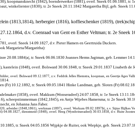
0), koopmansknecht (1842), boenderwerker (1881), overl. Sneek 01.06.1881, tr. 1
ut, winkelierster (1830); tr. 2e Sneek 20.11.1842 Margaretha Bijl, geb. Sneek 11.0
telein (1813,1814), herbergier (1816), koffieschenker (1819), (trek)schi
 27.12.1864, d.v. Coenraad van Gent en Esther Veltman; tr. 2e Sneek 
.
1781, overl. Sneek 14.09.1827, d.v. Pieter Hamers en Geertruida Duckers.
ook Margarieta/Margaritha):
Kuinre 20.08.1884|a|, tr. Sneek 06.06.1830 Joannes Herms Jagtman, geb. Lemmer 14.1
), kastelein (1848), overl. Bolsward 30.06.1848, tr. Sneek 29.01.1837 Lisabeth de
hilder, overl. Bolsward 09.12.1877, z.v. Feddrik Jelles Hiemstra, koopman, en Geertje Ages Vall
.1814.
n (Fr) 10.12.1892, tr. Sneek 09.05.1841 Hinke Landman, geb. Sloten (Fr) 08.02.181
delmaker (1858), overl. Makkum (Wonseradeel) 24.07.1858, tr. 1e Sneek 13.11.1842
6), scheepstimmerman (1842,1845), en Antje Wijebes Hamersma; tr. 2e Sneek 30.1
necht, en Johanna Jans Faber.
0, arbeider (1848,1861), werkman (1897), overl. Workum 09.02.1897|b|, z.v. Sijtze Hijlkes Ve
) 04.08.1827, dienstmeid (1848), overl. Heeg (Wymbritseradeel) 30.03.1858, d.v. Huite Joostes
.10.1885, tr. Sneek 04.05.1856 Wijpkje de Ruiter, ook Wiepkje, geb. Sneek 23.07.