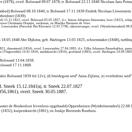
ter (1878), overl. Bolsward 09.07.1878, tr. Bolsward 22.11.1840 Nicolaas Jans Potm
raambed) Bolsward 08.10.1840, tr. Bolsward 17.11.1839 Fredrik Nicolaas Löwenstein 
rbeidster (1839).
 15.12.1822, overl. Bolsward 05.05.1857, d.v. Simon Johannes Simonsma, boer (1822), schippe
ouwe Christiaans Draaijer, werkman, en Marijke Harmens de Vries.
d.
Leeuwarden (Parochie Het Klooster) 12.01.1796, rijksontvanger, overl. (Wymbritseradeel) 08.0
en 18.05.1848 Abe Dijkstra, geb. Harlingen 13.05.1825, schoenmaker (1848), turfdrag
1821, dienstmeid (1854), overl. Leeuwarden 27.04.1895, d.v. Uilke Johannes Pannebakker, panne
e (Vlagtwedde) 14.01.1816, smidsknecht (1854), grofsmid (1865), overl. Harlingen 24.09.1865
.
Bolsward 13.04.1858.
Bolsward 17.11.1868.
r
r
l.akte Bolsward 1859 fol.12v); |d| bruidegom wed
Anna Zijlstra; |e| overledene wed
l. Sneek 15.12.1841|a|, tr. Sneek 22.07.1827
1856,1861), overl. Sneek 30.05.1887.
arwater de Houkesloot levenloos opgehaald) Oppenhuizen (Wymbritseradeel) 22.08.1
r (1832), kuipersknecht (1861), en Joukje Beerends Rusthuis.