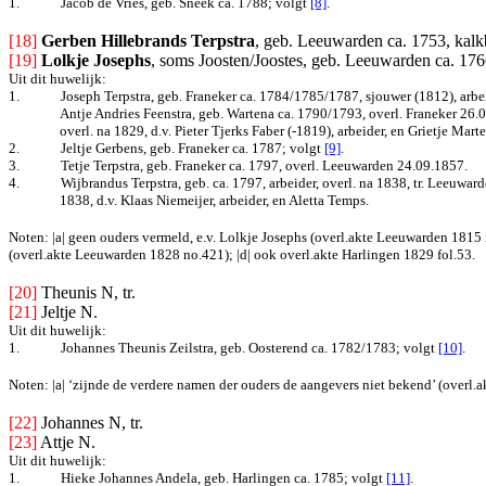
1.
Jacob de Vries, geb. Sneek ca. 1788
; volgt
[8]
.
[18]
Gerben Hillebrands Terpstra
, geb. Leeuwarden ca. 1753, kalkb
[19]
Lolkje Josephs
, soms Joosten/Joostes, geb. Leeuwarden ca. 1766
Uit dit huwelijk:
1.
Joseph Terpstra, geb. Franeker ca. 1784/1785/1787, sjouwer (1812), arbe
Antje Andries Feenstra, geb. Wartena ca. 1790/1793, overl. Franeker 26.01
overl. na 1829, d.v. Pieter Tjerks Faber (-1819), arbeider, en Grietje Marte
2.
Jeltje Gerbens, geb. Franeker ca. 1787
; volgt
[9]
.
3.
Tetje Terpstra, geb. Franeker ca. 1797, overl. Leeuwarden 24.09.1857.
4.
Wijbrandus Terpstra, geb. ca. 1797, arbeider, overl. na 1838, tr. Leeuwa
1838, d.v. Klaas Niemeijer, arbeider, en Aletta Temps.
Noten: |a| geen ouders vermeld, e.v. Lolkje Josephs (overl.akte Leeuwarden 1815 n
(overl.akte Leeuwarden 1828 no.421); |d| ook overl.akte Harlingen 1829 fol.53.
[20]
Theunis N, tr.
[21]
Jeltje N.
Uit dit huwelijk:
1.
Johannes Theunis Zeilstra, geb. Oosterend ca. 1782/1783
; volgt
[10]
.
Noten: |a| ‘zijnde de verdere namen der ouders de aangevers niet bekend’ (overl.a
[22]
Johannes N, tr.
[23]
Attje N.
Uit dit huwelijk:
1.
Hieke Johannes Andela, geb. Harlingen ca. 1785
;
volgt
[11]
.