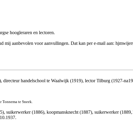
urgse hoogleraren en lectoren.
k houd mij aanbevolen voor aanvullingen. Dat kan per e-mail aan: hjmwij
8), directeur handelschool te Waalwijk (1919), lector Tilburg (1927-n
or Tonnema te Sneek.
), suikerwerker (1886), koopmansknecht (1887), suikerwerker (1889,18
.10.1937.