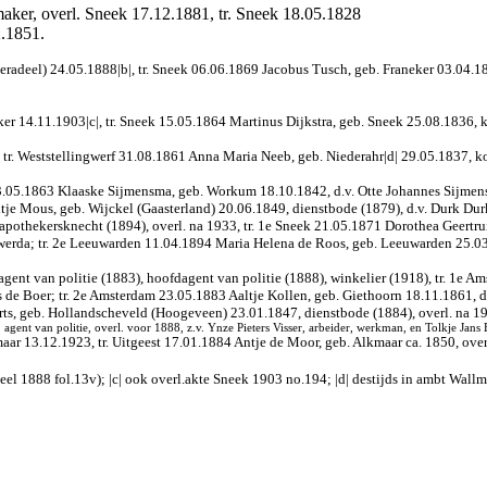
aker, overl. Sneek 17.12.1881, tr. Sneek 18.05.1828
2.1851.
radeel) 24.05.1888|b|, tr. Sneek 06.06.1869 Jacobus Tusch, geb. Franeker 03.04.18
r 14.11.1903|c|, tr. Sneek 15.05.1864 Martinus Dijkstra, geb. Sneek 25.08.1836, ko
 tr. Weststellingwerf 31.08.1861 Anna Maria Neeb, geb. Niederahr|d| 29.05.1837, 
3.05.1863 Klaaske Sijmensma, geb. Workum 18.10.1842, d.v. Otte Johannes Sijmensm
tje Mous, geb. Wijckel (Gaasterland) 20.06.1849, dienstbode (1879), d.v. Durk Du
pothekersknecht (1894), overl. na 1933, tr. 1e Sneek 21.05.1871 Dorothea Geertru
werda; tr. 2e Leeuwarden 11.04.1894 Maria Helena de Roos, geb. Leeuwarden 25.03.
gent van politie (1883), hoofdagent van politie (1888), winkelier (1918), tr. 1e A
irks de Boer; tr. 2e Amsterdam 23.05.1883 Aaltje Kollen, geb. Giethoorn 18.11.1861,
rts, geb. Hollandscheveld (Hoogeveen) 23.01.1847, dienstbode (1884), overl. na 19
ent van politie, overl. voor 1888, z.v. Ynze Pieters Visser, arbeider, werkman, en Tolkje Jans 
aar 13.12.1923, tr. Uitgeest 17.01.1884 Antje de Moor, geb. Alkmaar ca. 1850, ove
eel 1888 fol.13v); |c| ook overl.akte Sneek 1903 no.194; |d| destijds in ambt Wa