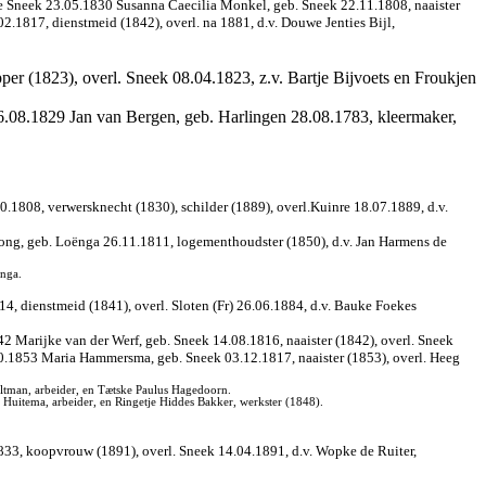
e Sneek 23.05.1830 Susanna Caecilia Monkel, geb. Sneek 22.11.1808, naaister
2.1817, dienstmeid (1842), overl. na 1881, d.v. Douwe Jenties Bijl,
pper (1823), overl. Sneek 08.04.1823, z.v. Bartje Bijvoets en Froukjen
16.08.1829 Jan van Bergen, geb. Harlingen 28.08.1783, kleermaker,
0.1808, verwersknecht (1830), schilder (1889), overl.Kuinre 18.07.1889, d.v.
 Jong, geb. Loënga 26.11.1811, logementhoudster (1850), d.v. Jan Harmens de
inga.
4, dienstmeid (1841), overl. Sloten (Fr) 26.06.1884, d.v. Bauke Foekes
 Marijke van der Werf, geb. Sneek 14.08.1816, naaister (1842), overl. Sneek
0.1853 Maria Hammersma, geb. Sneek 03.12.1817, naaister (1853), overl. Heeg
ltman, arbeider, en Tætske Paulus Hagedoorn.
 Huitema, arbeider, en Ringetje Hiddes Bakker, werkster (1848).
1833, koopvrouw (1891), overl. Sneek 14.04.1891, d.v. Wopke de Ruiter,