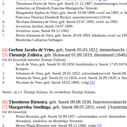
2.
Theodorus Petrus de Vries, geb. Sneek 21.12.1887, handelsreiziger, ov
winkelier, en Elisabeth Francina Martgaretha Verstokt.
3.
Margaretha Sophia de Vries, geb. Sneek 10.09.1889, overl. na 1991, tr.
Francisca Theresia Elisabeth Beckel, manufacturierster (1914).
4.
Nicolaas Johannes de Vries, geb. Sneek 03.07.1895, overl. na 1991.
5.
levenloze dochter, Sneek 14.07.1899.
6.
levenloze zoon, Sneek 09.12.1902.
7.
Petrus Johannes de Vries, geb. Sneek 26.04.1904, fabrikant, overl. na 1
Henderika Catharina Verhagen.
[4]
Gerben Jacobs de Vries
, geb. Sneek 05.03.1822, timmerknecht, 
[5]
Theuntje Zeilstra
, geb. Bolsward 01.09.1819, dienstmeid (1840),
Uit dit huwelijk (moeder Teuntje Zijlstra):
1.
Jacob de Vries, geb. Sneek 01.06.1850, boekbinder, tr. Sneek 17.05.187
Kempen.
2.
Johannes de Vries, geb. Sneek 20.02.1852, schoenmaker,overl. Sneek 06.
3.
Juliana de Vries, geb. Sneek 02.12.1854, overl. Sneek 28.09.1928, tr. 
4.
Nicolaas de Vries, geb. Sneek 18.02.1860
; volgt
[2]
.
Noten: |a| e.v. Teuntje Zijlstra; |b| overledene Teuntje Zijlstra.
[6] 
Theodorus Rienstra
, geb. Sneek 09.08.1830, huisverwersknecht
[7]
Margaretha Stoelinga
, geb. Sneek 08.05.1831, overl. [Amsterd
Uit dit huwelijk:
1.
Petrus Rienstra, geb. Sneek 26.09.1857, schoenmaker, overl. Amsterdam 
Steinmetz, winkelier, en Hendrikje Voorsmit.
2.
Hester Maria Rienstra, geb. Sneek 09.12.1860
; volgt
[3]
.