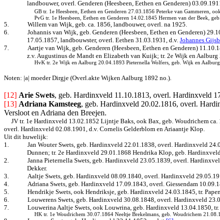
landbouwer, overl. Genderen (Heesbeen, Eethen en Genderen) 03.09.1911,
GB tr. 1e Heesbeen, Eethen en Genderen 27.03.1856 Peterke van Gammeren, ook 
PvG tr. 1e Heesbeen, Eethen en Genderen 14.02.1845 Hermen van der Beek, geb. 
5.
Willem van Wijk, geb. ca. 1856, landbouwer, overl. na 1925.
6.
Johannis van Wijk, geb. Genderen (Heesbeen, Eethen en Genderen) 29.1
17.05.1857, landbouwster, overl. Eethen 31.03.1931, d.v.
Johannes Gijsb
7.
Aartje van Wijk, geb. Genderen (Heesbeen, Eethen en Genderen) 11.10.18
z.v. Augustinus de Mandt en Elizabeth van Kuijk; tr. 2e Wijk en Aalburg
HvK tr. 2e Wijk en Aalburg 20.04.1893 Pieternella Wolfers, geb. Wijk en Aalbur
Noten: |a| moeder Dir
g
je (Overl.akte Wijken Aalburg 1892 no.).
[12] 
Arie Swets
, geb. Hardinxveld 11.10.1813, overl. Hardinxveld 1
[13]
Adriana Kamsteeg
, geb. Hardinxveld 20.02.1816, overl. Hardi
Versloot en Adriana den Breejen.
JV tr. 1e Hardinxveld 13.02.1852 Lijntje Baks, ook Bax, geb. Woudrichem ca.
overl. Hardinxveld 02.08.1901, d.v. Cornelis Gelderblom en Ariaantje Klop.
Uit dit huwelijk:
1.
Jan Wouter Swets, geb. Hardinxveld 22.01.1838, overl. Hardinxveld 24.
Dunnen; tr. 2e Hardinxveld 29.01.1868 Hendrika Klop, geb. Hardinxveld
2.
Janna Pieternella Swets, geb. Hardinxveld 23.05.1839, overl. Hardinxve
Dekker.
3.
Aaltje Swets, geb. Hardinxveld 08.09.1840, overl. Hardinxveld 29.05.191
4.
Adriana Swets, geb. Hardinxveld 17.09.1843, overl. Giessendam 10.09.
5.
Hendrikje Swets, ook Hendriksje, geb. Hardinxveld 24.03.1845, tr. Pap
6.
Louwerens Swets, geb. Hardinxveld 30.08.1848, overl. Hardinxveld 23.
7.
Louwerina Aaltje Swets, ook Louwrina, geb. Hardinxveld 13.04.1850, tr
HK tr. 1e Woudrichem 30.07.1864 Neeltje Brekelmans, geb. Woudrichem 21.08.184