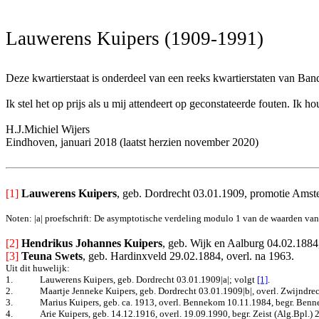
Lauwerens Kuipers (1909-1991)
Deze kwartierstaat is onderdeel van een reeks kwartierstaten van Ba
Ik stel het op prijs als u mij attendeert op geconstateerde fouten. I
H.J.Michiel Wijers
Eindhoven, januari 2018 (laatst herzien november 2020)
[1]
Lauwerens Kuipers
, geb. Dordrecht 03.01.1909, promotie Amste
Noten: |a| proefschrift: De asymptotische verdeling modulo 1 van de waarden van
[2] 
Hendrikus Johannes Kuipers
, geb. Wijk en Aalburg 04.02.1884
[3] 
Teuna Swets
, geb. Hardinxveld 29.02.1884, overl. na 1963.
Uit dit huwelijk:
1.
Lauwerens Kuipers, geb. Dordrecht 03.01.1909|a|
; volgt
[1]
.
2.
Maartje Jenneke Kuipers, geb. Dordrecht 03.01.1909|b|, overl. Zwijndre
3.
Marius Kuipers, geb. ca. 1913, overl. Bennekom 10.11.1984, begr. Benne
4.
Arie Kuipers, geb. 14.12.1916, overl. 19.09.1990, begr. Zeist (Alg.Bpl.)