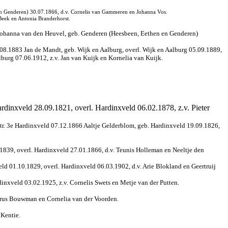
en Genderen) 30.07.1866, d.v. Cornelis van Gammeren en Johanna Vos.
Beek en Antonia Branderhorst.
 Johanna van den Heuvel, geb. Genderen (Heesbeen, Eethen en Genderen)
.08.1883 Jan de Mandt, geb. Wijk en Aalburg, overl. Wijk en Aalburg 05.09.1889,
lburg 07.06.1912, z.v. Jan van Kuijk en Kornelia van Kuijk.
rdinxveld 28.09.1821, overl. Hardinxveld 06.02.1878, z.v. Pieter
 tr. 3e Hardinxveld 07.12.1866 Aaltje Gelderblom, geb. Hardinxveld 19.09.1826,
1839, overl. Hardinxveld 27.01.1866, d.v. Teunis Holleman en Neeltje den
ld 01.10.1829, overl. Hardinxveld 06.03.1902, d.v. Arie Blokland en Geertruij
inxveld 03.02.1925, z.v. Cornelis Swets en Metje van der Putten.
werus Bouwman en Cornelia van der Voorden.
 Kentie.