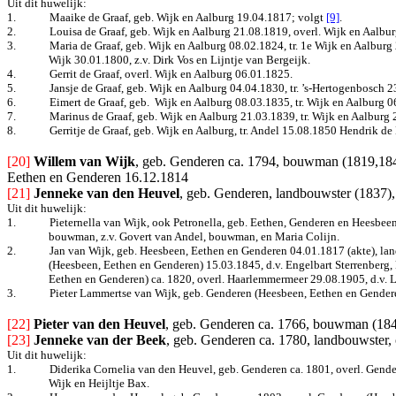
Uit dit huwelijk:
1.
Maaike de Graaf, geb. Wijk en Aalburg 19.04.1817
; volgt
[9]
.
2.
Louisa de Graaf, geb. Wijk en Aalburg 21.08.1819, overl. Wijk en Aalbur
3.
Maria de Graaf, geb. Wijk en Aalburg 08.02.1824, tr. 1e Wijk en Aalburg
Wijk 30.01.1800, z.v. Dirk Vos en Lijntje van Bergeijk.
4.
Gerrit de Graaf, overl. Wijk en Aalburg 06.01.1825.
5.
Jansje de Graaf, geb. Wijk en Aalburg 04.04.1830, tr.
’s-Hertogenbosch 2
6.
Eimert de Graaf, geb.
Wijk en Aalburg 08.03.1835, tr. Wijk en Aalburg 
7.
Marinus de Graaf, geb. Wijk en Aalburg 21.03.1839, tr. Wijk en Aalburg
8.
Gerritje de Graaf, geb. Wijk en Aalburg, tr. Andel 15.08.1850 Hendrik de
[20]
Willem van Wijk
, geb. Genderen ca. 1794, bouwman (1819,1845
Eethen en Genderen 16.12.1814
[21]
Jenneke van den Heuvel
, geb. Genderen, landbouwster (1837),
Uit dit huwelijk:
1.
Pieternella van Wijk, ook Petronella, geb. Eethen, Genderen en Heesbee
bouwman, z.v. Govert van Andel, bouwman, en Maria Colijn.
2.
Jan van Wijk, geb. Heesbeen, Eethen en Genderen 04.01.1817 (akte), lan
(Heesbeen, Eethen en Genderen) 15.03.1845, d.v. Engelbart Sterrenberg,
Eethen en Genderen) ca. 1820, overl. Haarlemmermeer 29.08.1905, d.v. 
3.
Pieter Lammertse van Wijk, geb. Genderen (Heesbeen, Eethen en Gender
[22]
Pieter van den Heuvel
, geb. Genderen ca. 1766, bouwman (1845
[23]
Jenneke van der Beek
, geb. Genderen ca. 1780, landbouwster
Uit dit huwelijk:
1.
Diderika Cornelia van den Heuvel, geb. Genderen ca. 1801, overl. Gende
Wijk en Heijltje Bax.