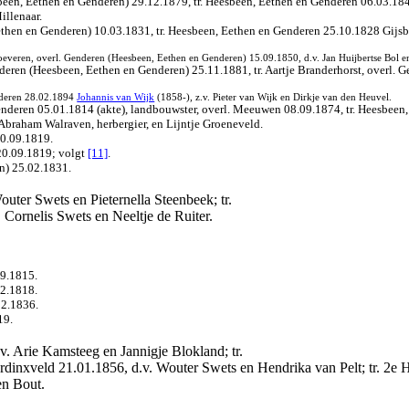
een, Eethen en Genderen) 29.12.1879, tr. Heesbeen, Eethen en Genderen 06.03.184
illenaar.
then en Genderen) 10.03.1831, tr. Heesbeen, Eethen en Genderen 25.10.1828 Gijsb
veren, overl. Genderen (Heesbeen, Eethen en Genderen) 15.09.1850, d.v. Jan Huijbertse Bol en 
deren (Heesbeen, Eethen en Genderen) 25.11.1881, tr. Aartje Branderhorst, overl. 
enderen 28.02.1894
Johannis van Wijk
(1858-), z.v. Pieter van Wijk en Dirkje van den Heuvel.
Genderen 05.01.1814 (akte), landbouwster, overl. Meeuwen 08.09.1874, tr. Heesbe
Abraham Walraven, herbergier, en Lijntje Groeneveld.
20.09.1819.
20.09.1819
; volgt
[11]
.
n) 25.02.1831.
outer Swets en Pieternella Steenbeek; tr.
. Cornelis Swets en Neeltje de Ruiter.
09.1815.
02.1818.
02.1836.
19.
.v. Arie Kamsteeg en Jannigje Blokland; tr.
Hardinxveld 21.01.1856, d.v. Wouter Swets en Hendrika van Pelt; tr. 2e
en Bout.