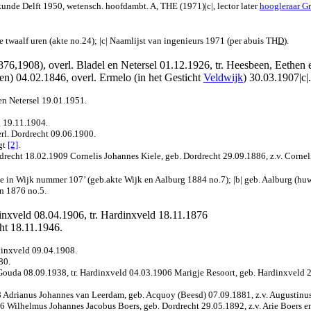
nde Delft 1950, wetensch. hoofdambt. A, THE (1971)|c|, lector later
hoogleraar G
te twaalf uren (akte no.24); |c| Naamlijst van ingenieurs 1971 (per abuis TH
D
).
76,1908), overl. Bladel en Netersel 01.12.1926, tr. Heesbeen, Eethen 
n) 04.02.1846, overl. Ermelo (in het Gesticht
Veldwijk
) 30.03.1907|c|.
en Netersel 19.01.1951.
g 19.11.1904.
rl. Dordrecht 09.06.1900.
gt
[2]
.
drecht 18.02.1909 Cornelis Johannes Kiele, geb. Dordrecht 29.09.1886, z.v. Cornel
nde in Wijk nummer 107’ (geb.akte Wijk en Aalburg 1884 no.7); |b| geb. Aalburg (h
n 1876 no.5.
dinxveld 08.04.1906, tr. Hardinxveld 18.11.1876
ht 18.11.1946.
rdinxveld 09.04.1908.
80.
Gouda 08.09.1938, tr. Hardinxveld 04.03.1906 Marigje Resoort, geb. Hardinxveld 2
8 Adrianus Johannes van Leerdam, geb. Acquoy (Beesd) 07.09.1881, z.v. Augustinu
16 Wilhelmus Johannes Jacobus Boers, geb. Dordrecht 29.05.1892, z.v. Arie Boers 