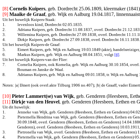
[8] 
Cornelis Kuipers
, geb. Dordrecht 25.06.1809, kleermaker (1841),
[9]
Maaike de Graaf
, geb. Wijk en Aalburg 19.04.1817, linnennaaist
Uit het huwelijk Kuipers-Staak:
1.
levenloos kind, Dordrecht 02.05.1835.
2.
Adriana Kuipers, geb. Dordrecht 11.08.1837, overl. Dordrecht 21.12.183
3.
Willemina Kuipers, geb. Dordrecht 27.09.1838, overl. Dordrecht 11.11.1
4.
Dirkje Kuipers, geb. Dordrecht 27.09.1838, overl. Dordrecht 16.11.1838.
Uit het huwelijk Kuipers-de Graaf:
5.
Eimert Kuipers, geb. Wijk en Aalburg 19.03.1849 (akte), handelsreiziger,
6.
Markus Kuipers, geb. Wijk en Aalburg 08.04.1851; volgt
[4]
.
Uit het huwelijk Kuipers-van der Flier:
7.
Cornelia Kuipers, ook Kornelia, geb. Wijk en Aalburg 30.10.1854, overl
Bouman en Janske de Waal.
8.
Adrianus Kuipers, geb. Wijk en Aalburg 09.01.1858, tr. Wijk en Aalburg
Noten: |a| IJmert (ook overl.akte Tilburg 1906 no.407); |b| de Graaff, vader Eimert
[10] 
Pieter Lammert(se) van Wijk
, geb. Genderen (Heesbeen, Eeth
[11]
Dirkje van den Heuvel
, geb. Genderen (Heesbeen, Eethen en G
Uit dit huwelijk:
1.
Jenneke van Wijk, geb. Genderen (Heesbeen, Eethen en Genderen) 04.0
2.
Pieternella Hendrina van Wijk, geb. Genderen (Heesbeen, Eethen en Gen
30.09.1848, overl. Genderen (Heesbeen, Eethen en Genderen) 14.04.1886
Genderen), overl. Genderen (Heesbeen, Eethen en Genderen) 10.03.1911, 
3.
Pietronella van Wijk, overl. Genderen (Heesbeen, Eethen en Genderen) 
4.
Pieternella van Wijk, geb. Genderen (Heesbeen, Eethen en Genderen) 05