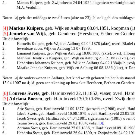
5.
Marcus Kuipers, geb. Zwijndrecht 24.04.1924, ingenieur werktuigbouwku
M.A. Verduin.
Noten: |a| geb. des middags te twaalf uren (akte no.23); |b| ook geb. des middags 
[4]
Markus Kuipers
, geb. Wijk en Aalburg 08.04.1851, koopman (18
[5]
Jenneke van Wijk
, geb. Genderen (Heesbeen, Eethen en Gendere
Uit dit huwelijk:
1.
Kornelis Kuipers, geb. Wijk en Aalburg 02.04.1878 (akte), overl. Bladel 
2.
levenloze zoon, Wijk en Aalburg 13.07.1879.
3.
Lammert Kuipers, geb. Wijk en Aalburg 19.06.1880 (akte), overl. Tilbur
4.
Marinus Hendrikus Kuipers, geb. Wijk en Aalburg 21.12.1882 (akte), ove
5.
Hendrikus Johannes Kuipers, geb. Wijk en Aalburg 04.02.1884|a||b|
; vol
6.
Maaike Jenneke Kuipers, geb. Wijk en Aalburg 06.08.1886 (akte), tr. Dor
Noten: |a| de ouders wonen in Aalburg, het kind wordt geboren ‘in het huis staa
15.04.1907 no.4; |d| geen aantekening op huw.akte Heesbeen, Eethen en Gendere
[6] 
Lourens Swets
, geb. Hardinxveld 22.11.1852, visser, overl. Har
[7]
Adriana Boeren
, geb. Hardinxveld 30.10.1856, overl. Zwijndrec
Uit dit huwelijk:
1.
Arie Swets, geb. Hardinxveld 11.09.1877, ijzerwerker (1906), overl. Ha
2.
Jakob Swets, geb. Hardinxveld 10.08.1879, overl. Hardinxveld 23.05.18
3.
Jacob Swets, geb. Hardinxveld 04.04.1881, sigarenmaker (1881), overl. 
4.
Teuna Swets, geb. Hardinxveld 29.02.1884
; volgt
[3]
.
5.
Adriana Swets, geb. Hardinxveld 25.02.1886, tr. Hardinxveld 09.10.190
6.
Hendrika Swets, geb. Hardinxveld 26.04.1890, tr. Zwijndrecht 24.02.19