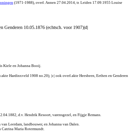
roningen
(1971-1988), overl. Annen 27.04.2014, tr. Leiden 17.09.1955 Louise
en Genderen 10.05.1876 (echtsch. voor 1907)|d|
is Kiele en Johanna Booij.
uw.akte Hardinxveld 1908 no.20); |c| ook overl.akte Heesbeen, Eethen en Genderen
2.04.1882, d.v. Hendrik Resoort, varensgezel, en Fijgje Remans.
s van Leerdam, landbouwer, en Johanna van Dalen.
en Catrina Maria Rotermundt.