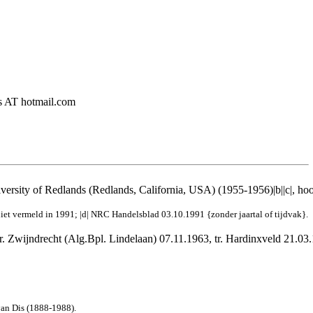
ers AT hotmail.com
rsity of Redlands (Redlands, California, USA) (1955-1956)|b||c|, hoo
iet vermeld in 1991; |d| 
NRC Handelsblad 03.10.1991 {zonder jaartal of tijdvak}
.
r. Zwijndrecht (Alg.Bpl. Lindelaan) 07.11.1963, tr. Hardinxveld 21.03
 van Dis (1888-1988).