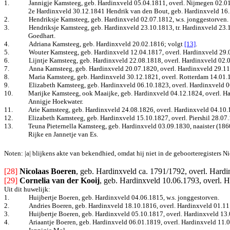
1.
Jannigje Kamsteeg, geb. Hardinxveld 05.04.1811, overl. Nijmegen 02.01.
2e Hardinxveld 30.12.1841 Hendrik van den Bout, geb. Hardinxveld 16.1
2.
Hendriksje Kamsteeg, geb. Hardinxveld 02.07.1812, w.s. jonggestorven.
3.
Hendriksje Kamsteeg, geb. Hardinxveld 23.10.1813, tr. Hardinxveld 23.1
Goedhart.
4.
Adriana Kamsteeg, geb. Hardinxveld 20.02.1816
; volgt
[13]
.
5.
Wouter Kamsteeg, geb. Hardinxveld 12.04.1817, overl. Hardinxveld 29.0
6.
Lijntje Kamsteeg, geb. Hardinxveld 22.08.1818, overl. Hardinxveld 02.0
7.
Anna Kamsteeg, geb. Hardinxveld 20.07.1820, overl. Hardinxveld 29.11.1
8.
Maria Kamsteeg, geb. Hardinxveld 30.12.1821, overl. Rotterdam 14.01.18
9.
Elizabeth Kamsteeg, geb. Hardinxveld 06.10.1823, overl. Hardinxveld 
10.
Marijke Kamsteeg, ook Maaijke, geb. Hardinxveld 04.12.1824, overl. Har
Annigje Hoekwater.
11.
Arie Kamsteeg, geb. Hardinxveld 24.08.1826, overl. Hardinxveld 04.10.
12.
Elizabeth Kamsteeg, geb. Hardinxveld 15.10.1827, overl. Piershil 28.07.
13.
Teuna Pieternella Kamsteeg, geb. Hardinxveld 03.09.1830, naaister (1860
Rijke en Jannetje van Es.
Noten: |a| blijkens akte van bekendhied, omdat hij niet in de geboorteregisters 
[28]
Nicolaas Boeren
, geb. Hardinxveld ca. 1791/1792, overl. Hard
[29]
Cornelia van der Kooij
, geb. Hardinxveld 10.06.1793, overl. H
Uit dit huwelijk:
1.
Huijbertje Boeren, geb. Hardinxveld 04.06.1815, w.s. jonggestorven.
2.
Andries Boeren, geb. Hardinxveld 18.10.1816, overl. Hardinxveld 01.11
3.
Huijbertje Boeren, geb. Hardinxveld 05.10.1817, overl. Hardinxveld 13.
4.
Ariaantje Boeren, geb. Hardinxveld 06.01.1819, overl. Hardinxveld 11.09