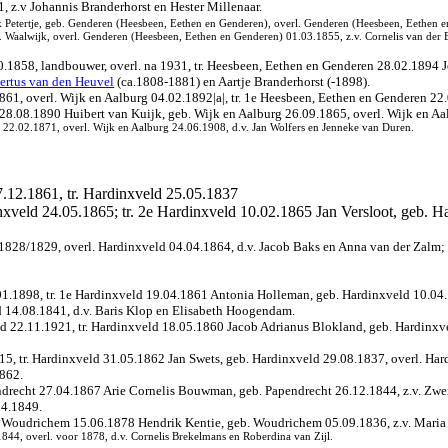
 z.v Johannis Branderhorst en Hester Millenaar.
Petertje, geb. Genderen (Heesbeen, Eethen en Genderen), overl. Genderen (Heesbeen, Eethen 
Waalwijk, overl. Genderen (Heesbeen, Eethen en Genderen) 01.03.1855, z.v. Cornelis van der 
0.1858, landbouwer, overl. na 1931, tr. Heesbeen, Eethen en Genderen 28.02.1894
ertus van den Heuvel
(ca.1808-1881) en Aartje Branderhorst (-1898).
61, overl. Wijk en Aalburg 04.02.1892|a|, tr. 1e Heesbeen, Eethen en Genderen 22
 28.08.1890 Huibert van Kuijk, geb. Wijk en Aalburg 26.09.1865, overl. Wijk en Aa
g 22.02.1871, overl. Wijk en Aalburg 24.06.1908, d.v. Jan Wolfers en Jenneke van Duren.
7.12.1861, tr. Hardinxveld 25.05.1837
nxveld 24.05.1865; tr. 2e Hardinxveld 10.02.1865 Jan Versloot, geb. Ha
 1828/1829, overl. Hardinxveld 04.04.1864, d.v. Jacob Baks en Anna van der Zalm;
01.1898, tr. 1e Hardinxveld 19.04.1861 Antonia Holleman, geb. Hardinxveld 10.04.
 14.08.1841, d.v. Baris Klop en Elisabeth Hoogendam.
ld 22.11.1921, tr. Hardinxveld 18.05.1860 Jacob Adrianus Blokland, geb. Hardinxve
5, tr. Hardinxveld 31.05.1862 Jan Swets, geb. Hardinxveld 29.08.1837, overl. Hard
1862.
endrecht 27.04.1867 Arie Cornelis Bouwman, geb. Papendrecht 26.12.1844, z.v. Z
04.1849.
. Woudrichem 15.06.1878 Hendrik Kentie, geb. Woudrichem 05.09.1836, z.v. Maria
4, overl. voor 1878, d.v. Cornelis Brekelmans en Roberdina van Zijl.