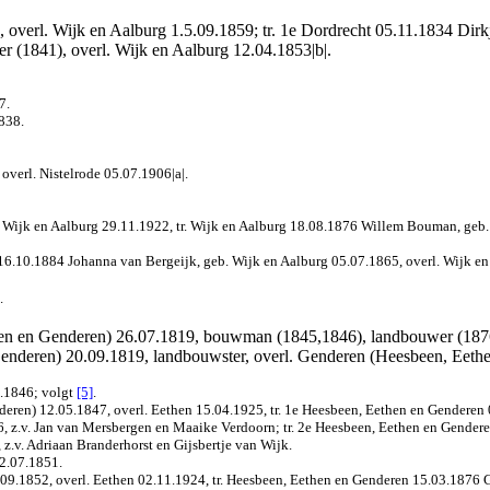
 overl. Wijk en Aalburg 1.5.09.1859; tr. 1e Dordrecht 05.11.1834 Dirkj
er (1841), overl. Wijk en Aalburg 12.04.1853|b|.
7.
838.
 overl. Nistelrode 05.07.1906|a|.
. Wijk en Aalburg 29.11.1922, tr. Wijk en Aalburg 18.08.1876 Willem Bouman, geb. 
 16.10.1884 Johanna van Bergeijk, geb. Wijk en Aalburg 05.07.1865, overl. Wijk e
.
en en Genderen) 26.07.1819, bouwman (1845,1846), landbouwer (1876
enderen) 20.09.1819, landbouwster, overl. Genderen (Heesbeen, Eeth
2.1846
; volgt
[5]
.
deren) 12.05.1847, overl. Eethen 15.04.1925, tr. 1e Heesbeen, Eethen en Gendere
, z.v. Jan van Mersbergen en Maaike Verdoorn; tr. 2e Heesbeen, Eethen en Gender
z.v. Adriaan Branderhorst en Gijsbertje van Wijk.
12.07.1851.
.09.1852, overl. Eethen 02.11.1924, tr. Heesbeen, Eethen en Genderen 15.03.1876 