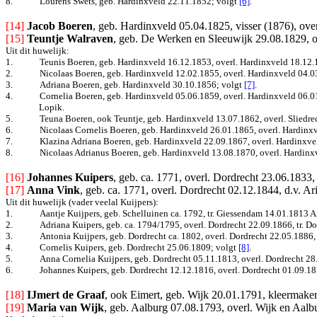
8.
Lourens Swets, geb. Hardinxveld 22.11.1852
; volgt
[6]
.
[14] 
Jacob Boeren
, geb. Hardinxveld 05.04.1825, visser (1876), ove
[15]
Teuntje Walraven
, geb. De Werken en Sleeuwijk 29.08.1829, o
Uit dit huwelijk:
1.
Teunis Boeren, geb. Hardinxveld 16.12.1853, overl. Hardinxveld 18.12.
2.
Nicolaas Boeren, geb. Hardinxveld 12.02.1855, overl. Hardinxveld 04.0
3.
Adriana Boeren, geb. Hardinxveld 30.10.1856
; volgt
[7]
.
4.
Cornelia Boeren, geb. Hardinxveld 05.06.1859, overl. Hardinxveld 06.01
Lopik.
5.
Teuna Boeren, ook Teuntje, geb. Hardinxveld 13.07.1862, overl. Sliedre
6.
Nicolaas Cornelis Boeren, geb. Hardinxveld 26.01.1865, overl. Hardinx
7.
Klazina Adriana Boeren, geb. Hardinxveld 22.09.1867, overl. Hardinxve
8.
Nicolaas Adrianus Boeren, geb. Hardinxveld 13.08.1870, overl. Hardinxv
[16]
Johannes Kuipers
, geb. ca. 1771, overl. Dordrecht 23.06.1833, 
[17]
Anna Vink
, geb. ca. 1771, overl. Dordrecht 02.12.1844, d.v. A
Uit dit huwelijk (vader veelal Kuijpers):
1.
Aantje Kuijpers, geb. Schelluinen ca. 1792, tr. Giessendam 14.01.1813 A
2.
Adriana Kuipers, geb. ca. 1794/1795, overl. Dordrecht 22.09.1866, tr. 
3.
Antonia Kuijpers, geb. Dordrecht ca. 1802, overl. Dordrecht 22.05.1886, 
4.
Cornelis Kuipers, geb. Dordrecht 25.06.1809
; volgt
[8]
.
5.
Anna Cornelia Kuijpers, geb. Dordrecht 05.11.1813, overl. Dordrecht 2
6.
Johannes Kuipers, geb. Dordrecht 12.12.1816, overl. Dordrecht 01.09.187
[18]
IJmert de Graaf
, ook Eimert, geb. Wijk 20.01.1791, kleermaker
[19]
Maria van Wijk
, geb. Aalburg 07.08.1793, overl. Wijk en Aalb