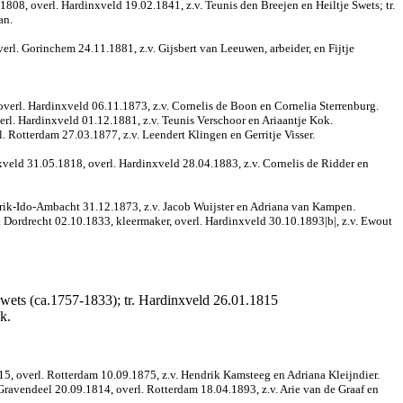
08, overl. Hardinxveld 19.02.1841, z.v. Teunis den Breejen en Heiltje Swets; tr.
an.
l. Gorinchem 24.11.1881, z.v. Gijsbert van Leeuwen, arbeider, en Fijtje
verl. Hardinxveld 06.11.1873, z.v. Cornelis de Boon en Cornelia Sterrenburg.
rl. Hardinxveld 01.12.1881, z.v. Teunis Verschoor en Ariaantje Kok.
Rotterdam 27.03.1877, z.v. Leendert Klingen en Gerritje Visser.
veld 31.05.1818, overl. Hardinxveld 28.04.1883, z.v. Cornelis de Ridder en
ndrik-Ido-Ambacht 31.12.1873, z.v. Jacob Wuijster en Adriana van Kampen.
 Dordrecht 02.10.1833, kleermaker, overl. Hardinxveld 30.10.1893|b|, z.v. Ewout
Swets (ca.1757-1833); tr. Hardinxveld 26.01.1815
k.
5, overl. Rotterdam 10.09.1875, z.v. Hendrik Kamsteeg en Adriana Kleijndier.
Gravendeel 20.09.1814, overl. Rotterdam 18.04.1893, z.v. Arie van de Graaf en