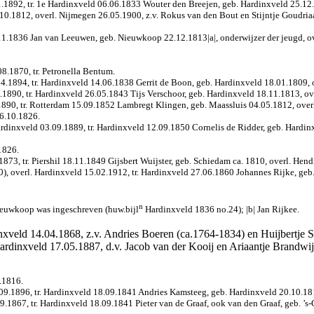
1892, tr. 1e Hardinxveld 06.06.1833 Wouter den Breejen, geb. Hardinxveld 25.12.18
0.1812, overl. Nijmegen 26.05.1900, z.v. Rokus van den Bout en Stijntje Goudria
1.1836 Jan van Leeuwen, geb. Nieuwkoop 22.12.1813|a|, onderwijzer der jeugd, over
8.1870, tr. Petronella Bentum.
4.1894, tr. Hardinxveld 14.06.1838 Gerrit de Boon, geb. Hardinxveld 18.01.1809, o
890, tr. Hardinxveld 26.05.1843 Tijs Verschoor, geb. Hardinxveld 18.11.1813, ove
90, tr. Rotterdam 15.09.1852 Lambregt Klingen, geb. Maassluis 04.05.1812, overl. 
06.10.1826.
dinxveld 03.09.1889, tr. Hardinxveld 12.09.1850 Cornelis de Ridder, geb. Hardinx
1826.
1873, tr. Piershil 18.11.1849 Gijsbert Wuijster, geb. Schiedam ca. 1810, overl. He
), overl. Hardinxveld 15.02.1912, tr. Hardinxveld 27.06.1860 Johannes Rijke, geb.
n
Nieuwkoop was ingeschreven (huw.bijl
Hardinxveld 1836 no.24); |b| Jan Rijkee.
inxveld 14.04.1868, z.v. Andries Boeren (ca.1764-1834) en Huijbertje 
ardinxveld 17.05.1887, d.v. Jacob van der Kooij en Ariaantje Brandwij
.1816.
09.1896, tr. Hardinxveld 18.09.1841 Andries Kamsteeg, geb. Hardinxveld 20.10.181
.1867, tr. Hardinxveld 18.09.1841 Pieter van de Graaf, ook van den Graaf, geb. ’s-