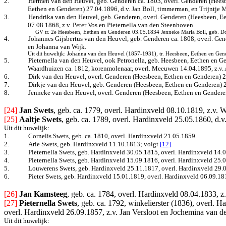
2.
Hermen van den Heuvel, geb. Genderen ca. 1803, overl. Genderen (Heesb
Eethen en Genderen) 27.04.1896, d.v. Jan Boll, timmerman, en Trijntje M
3.
Hendrika van den Heuvel, geb. Genderen, overl. Genderen (Heesbeen, Ee
07.08.1868, z.v. Peter Vos en Pieternella van den Steenhoven.
GV tr. 2e Heesbeen, Eethen en Genderen 03.05.1834 Jenneke Maria Boll, geb. Doe
4.
Johannes Gijsbertus van den Heuvel, geb. Genderen ca. 1808, overl. Gen
en Johanna van Wijk.
Uit dit huwelijk: Johanna van den Heuvel (1857-1931), tr. Heesbeen, Eethen en G
5.
Pieternella van den Heuvel, ook Petronella, geb. Heesbeen, Eethen en 
Waardhuizen ca. 1812, korenmolenaar, overl. Meeuwen 14.04.1895, z.v. 
6.
Dirk van den Heuvel, overl. Genderen (Heesbeen, Eethen en Genderen) 
7.
Dirkje van den Heuvel, geb. Genderen (Heesbeen, Eethen en Genderen) 
8.
Jenneke van den Heuvel, overl. Genderen (Heesbeen, Eethen en Gendere
[24]
Jan Swets
, geb. ca. 1779, overl. Hardinxveld 08.10.1819, z.v. W
[25]
Aaltje Swets
, geb. ca. 1789, overl. Hardinxveld 25.05.1860, d.v
Uit dit huwelijk:
1.
Cornelis Swets, geb. ca. 1810, overl. Hardinxveld 21.05.1859.
2.
Arie Swets, geb. Hardinxveld 11.10.1813
; volgt
[12]
.
3.
Pieternella Swets, geb. Hardinxveld 30.05.1815, overl. Hardinxveld 14.
4.
Pieternella Swets, geb. Hardinxveld 15.09.1816, overl. Hardinxveld 25.
5.
Louwerens Swets, geb. Hardinxveld 25.11.1817, overl. Hardinxveld 29.
6.
Pieter Swets, geb. Hardinxveld 15.01.1819, overl. Hardinxveld 06.09.18
[26]
Jan Kamsteeg
, geb. ca. 1784, overl. Hardinxveld 08.04.1833, z
[27]
Pieternella Swets
, geb. ca. 1792, winkelierster (1836), overl. 
overl. Hardinxveld 26.09.1857, z.v. Jan Versloot en Jochemina van d
Uit dit huwelijk: