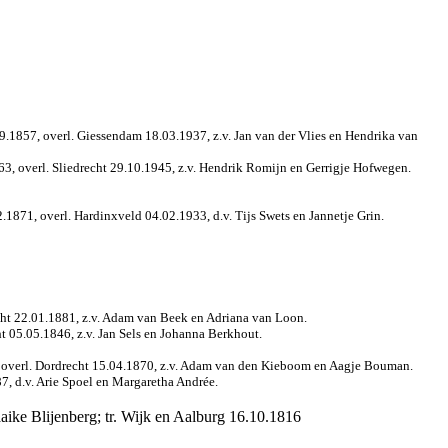
9.1857, overl. Giessendam 18.03.1937, z.v. Jan van der Vlies en Hendrika van
63, overl. Sliedrecht 29.10.1945, z.v. Hendrik Romijn en Gerrigje Hofwegen.
1871, overl. Hardinxveld 04.02.1933, d.v. Tijs Swets en Jannetje Grin.
echt 22.01.1881, z.v. Adam van Beek en Adriana van Loon.
ht 05.05.1846, z.v. Jan Sels en Johanna Berkhout.
6, overl. Dordrecht 15.04.1870, z.v. Adam van den Kieboom en Aagje Bouman.
7, d.v. Arie Spoel en Margaretha Andrée.
aike Blijenberg; tr. Wijk en Aalburg 16.10.1816