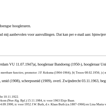
ndoengse hoogleraren.
k houd mij aanbevolen voor aanvullingen. Dat kan per e-mail aan: hjmwij
rdam VU 11.07.1947|a|, hoogleraar Bandoeng (1950-), hoogleraar Unive
 meetbare functies; promotor: J.F. Koksma (1904-1964); |b| Trouw 
08.02.1956; |c| n
, smid (1908), scheepssmid (1909), overl. Zwijndrecht 03.11.1963, beg
cht 10.11.1922.
kom (Nwe Alg. Bpl.) 15.11.1984, tr. voor 1963 Elsje Baan.
 24.09.1990, tr. voor 1952 J.W. Buth, d.v. Klaas Buth (ca.1887-1966) en Lina Maria