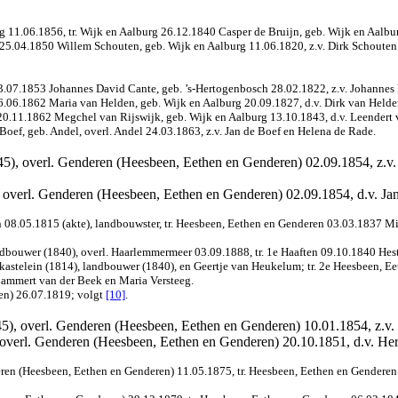
g 11.06.1856, tr. Wijk en Aalburg 26.12.1840 Casper de Bruijn, geb. Wijk en Aalbur
 25.04.1850 Willem Schouten, geb. Wijk en Aalburg 11.06.1820, z.v. Dirk Schouten 
3.07.1853 Johannes David Cante, geb. ’s-Hertogenbosch 28.02.1822, z.v. Johannes
06.06.1862 Maria van Helden, geb. Wijk en Aalburg 20.09.1827, d.v. Dirk van Held
 20.11.1862 Megchel van Rijswijk, geb. Wijk en Aalburg 13.10.1843, d.v. Leendert
 Boef, geb. Andel, overl. Andel 24.03.1863, z.v. Jan de Boef en Helena de Rade.
), overl. Genderen (Heesbeen, Eethen en Genderen) 02.09.1854, z.v. P
 overl. Genderen (Heesbeen, Eethen en Genderen) 02.09.1854, d.v. Jan
n 08.05.1815 (akte), landbouwster, tr. Heesbeen, Eethen en Genderen 03.03.1837 M
dbouwer (1840), overl. Haarlemmermeer 03.09.1888, tr. 1e Haaften 09.10.1840 Hest
 kastelein (1814), landbouwer (1840), en Geertje van Heukelum; tr. 2e Heesbeen,
Lammert van der Beek en Maria Versteeg.
en) 26.07.1819
; volgt
[10]
.
), overl. Genderen (Heesbeen, Eethen en Genderen) 10.01.1854, z.v. D
, overl. Genderen (Heesbeen, Eethen en Genderen) 20.10.1851, d.v. H
ren (Heesbeen, Eethen en Genderen) 11.05.1875, tr. Heesbeen, Eethen en Genderen 2