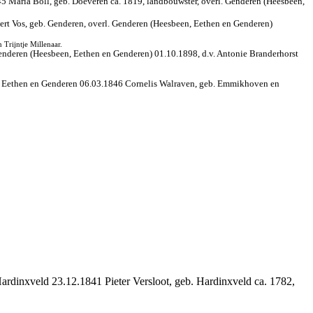
5 Maria Boll, geb. Doeveren ca. 1819, landbouwster, overl. Genderen (Heesbeen,
ert Vos, geb. Genderen, overl. Genderen (Heesbeen, Eethen en Genderen)
Trijntje Millenaar.
Genderen (Heesbeen, Eethen en Genderen) 01.10.1898, d.v. Antonie Branderhorst
en, Eethen en Genderen 06.03.1846 Cornelis Walraven, geb. Emmikhoven en
 Hardinxveld 23.12.1841 Pieter Versloot, geb. Hardinxveld ca. 1782,