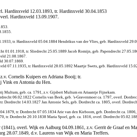
rl. Hardinxveld 12.03.1893, tr. Hardinxveld 30.04.1853
verl. Hardinxveld 13.09.1907.
1853.
3.1855.
.1933, tr. Hardinxveld 05.04.1884 Hendrikus van der Vlies, geb. Hardinxveld 29.0
cht 01.01.1918, tr. Sliedrecht 25.05.1889 Jacob Romijn, geb. Papendrecht 27.05.18
veld 21.08.1867.
ld 30.07.1869.
eld 07.11.1935, tr. Hardinxveld 28.05.1892 Maartje Swets, geb. Hardinxveld 15.02.
z.v. Cornelis Kuipers en Adriana Booij; tr.
rij Vink en Antonia du Hen.
rij Multum, geb. ca. 1791, z.v. Gijsbert Multum en Ariaantje Fijnekam.
Dordrecht 06.02.1822 Cornelis van Beek, geb. ’s-Gravenmoer ca. 1797, overl. Dordr
tr. Dordrecht 14.03.1827 Jan Antonie Sels, geb. Dordrecht ca. 1805, overl. Dordrec
8.04.1879, tr. Dordrecht 07.05.1834 Arie van den Kieboom, geb. Dordrecht ca. 180
0, tr. Dordrecht 20.10.1838 Maria Spoel, geb. ca. 1816, overl. Dordrecht 05.02.188
 (1841), overl. Wijk en Aalburg 04.09.1861, z.v. Gerrit de Graaf en Ma
urg 28.07.1849, d.v. Laurens van Wijk en Maria Treffers.