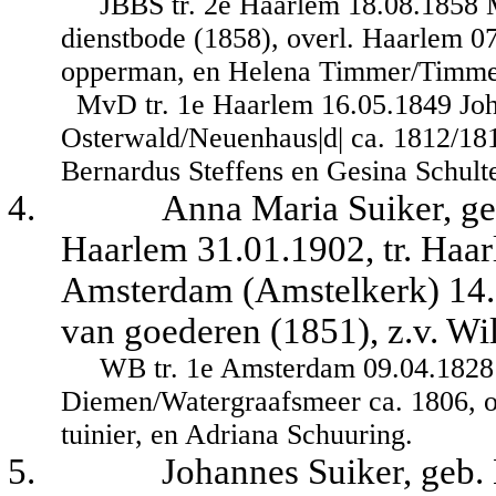
JBBS tr. 2e Haarlem 18.08.1858 
dienstbode (1858), overl. Haarlem 0
opperman, en Helena Timmer/Timme
MvD tr. 1e Haarlem 16.05.1849 Joh
Osterwald/Neuenhaus|d| ca. 1812/181
Bernardus Steffens en Gesina Schult
4.
Anna Maria Suiker, geb
Haarlem 31.01.1902, tr. Haa
Amsterdam (Amstelkerk) 14.1
van goederen (1851), z.v. W
WB tr. 1e Amsterdam 09.04.1828
Diemen/Watergraafsmeer ca. 1806, ov
tuinier, en Adriana Schuuring.
5.
Johannes Suiker, geb.