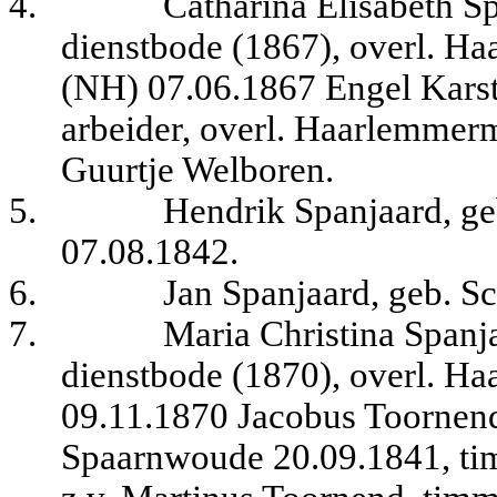
4.
Catharina Elisabeth S
dienstbode (1867), overl. Ha
(NH) 07.06.1867 Engel Karste
arbeider, overl. Haarlemmerm
Guurtje Welboren.
5.
Hendrik Spanjaard, ge
07.08.1842.
6.
Jan Spanjaard, geb. S
7.
Maria Christina Spanj
dienstbode (1870), overl. Ha
09.11.1870 Jacobus Toornend
Spaarnwoude 20.09.1841, ti