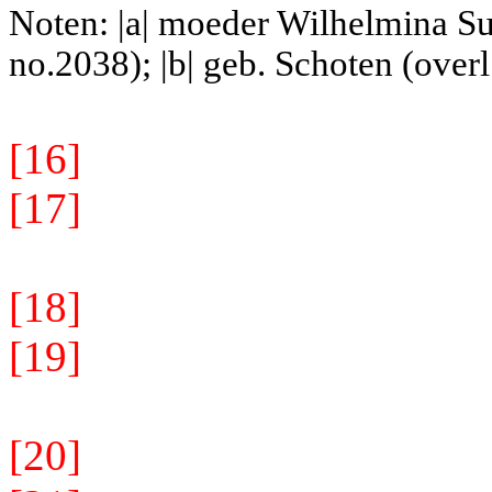
Noten: |a| moeder Wilhelmina Su
no.2038); |b| geb. Schoten (over
[16]
[17]
[18]
[19]
[20]