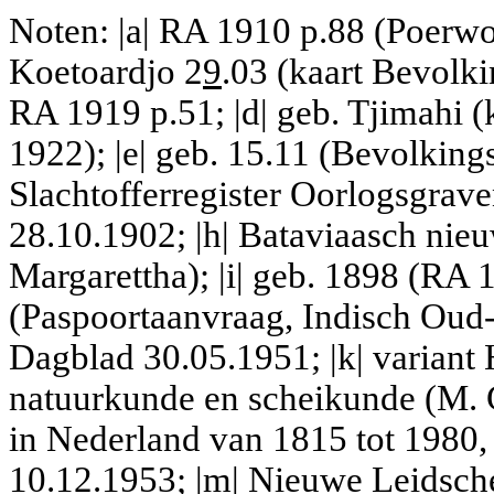
Noten: |a| RA 1910 p.88 (Poerwo
Koetoardjo 2
9
.03 (kaart Bevolki
RA 1919 p.51; |d| geb. Tjimahi 
1922); |e| geb. 15.11 (Bevolkings
Slachtofferregister Oorlogsgrave
28.10.1902; |h| Bataviaasch nie
Margarettha); |i| geb. 1898 (RA 
(Paspoortaanvraag, Indisch Oud-
Dagblad 30.05.1951; |k| variant
natuurkunde en scheikunde (M. 
in Nederland van 1815 tot 1980, d
10.12.1953; |m| Nieuwe Leidsche