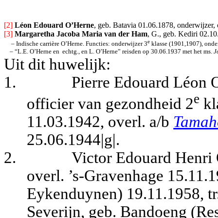
[2] 
Léon Edouard O’Herne
, geb. Batavia 01.06.1878, onderwijzer
[3] 
Margaretha Jacoba Maria van der Ham
, G., geb. Kediri 02.1
e
– Indische carrière O’Herne. Functies: o
nderwijzer 3
 klasse (
1901,
190
7
)
, onde
– 
“L.E. O’Herne en
echtg., en L. O’Herne” reisden op 30.06.1937 met het ms. 
J
Uit dit huwelijk:
1.
Pierre Edouard Léon 
e
officier van gezondheid 2
kl
11.03.1942, overl. a/b
Tamah
25.06.1944|g|.
2.
Victor Edouard Henri 
overl. ’s-Gravenhage 15.11.
Eykenduynen) 19.11.1958, t
Severijn, geb. Bandoeng (Re