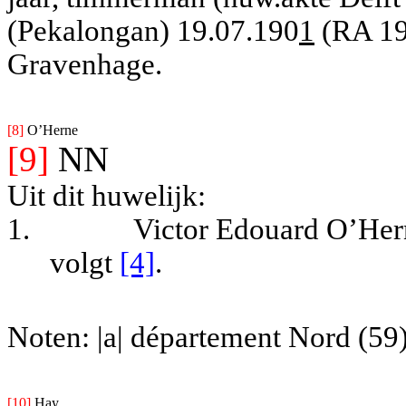
(Pekalongan) 19.07.190
1
(RA 190
Gravenhage.
[8] 
O’Herne
[9]
NN
Uit dit huwelijk:
1.
Victor Edouard O’Hern
volgt
[4]
.
Noten: |a| département Nord (59
[10] 
Hay