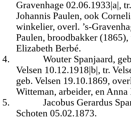
Gravenhage 02.06.1933|a|, tr
Johannis Paulen, ook Corneli
winkelier, overl. ’s-Gravenha
Paulen, broodbakker (1865),
Elizabeth Berbé.
4.
Wouter Spanjaard, geb.
Velsen 10.12.1918|b|, tr. Ve
geb. Velsen 19.10.1869, overl
Witteman, arbeider, en Anna
5.
Jacobus Gerardus Span
Schoten 05.02.1873.