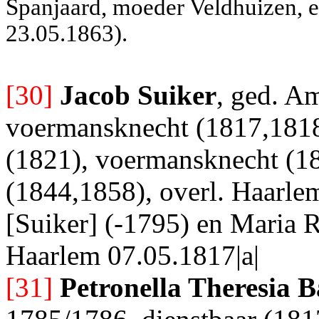
Spanjaard, moeder Veldhuizen, e.
23.05.1863).
[30]
Jacob Suiker
, ged. Am
voermansknecht (1817,1818)
(1821), voermansknecht (1
(1844,1858), overl. Haarlem
[Suiker] (-1795) en Maria R
Haarlem 07.05.1817|a|
[31]
Petronella Theresia 