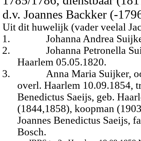
1785/1786, dienstbaar (181
d.v. Joannes Backker (-1796
Uit dit huwelijk (vader veelal J
1.
Johanna Andrea Suijke
2.
Johanna Petronella Sui
Haarlem 05.05.1820.
3.
Anna Maria Suijker, o
overl. Haarlem 10.09.1854, 
Benedictus Saeijs, geb. Haar
(1844,1858), koopman (1903)
Joannes Benedictus Saeijs, f
Bosch.