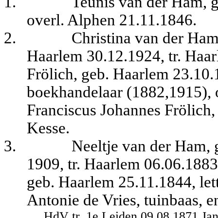
1.
Teunis van der Ham, g
overl. Alphen 21.11.1846.
2.
Christina van der Ham
Haarlem 30.12.1924, tr. Haa
Frölich, geb. Haarlem 23.10.
boekhandelaar (1882,1915), o
Franciscus Johannes Frölic
Kesse.
3.
Neeltje van der Ham, 
1909, tr. Haarlem 06.06.188
geb. Haarlem 25.11.1844, lett
Antonie de Vries, tuinbaas, e
HdV tr. 1e Leiden 09.08.1871 Jan