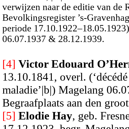
verwijzen naar de editie van de 
Bevolkingsregister ’s-Gravenhag
periode 17.10.1922–18.05.1923
06.07.1937 & 28.12.1939.
[4]
Victor Edouard O’Her
13.10.1841, overl.
(‘décédé
maladie’|b|) Magelang 06.
Begraafplaats aan den groote
[5]
Elodie Hay
, geb. Fresn
17.12.1923, begr. Magelang