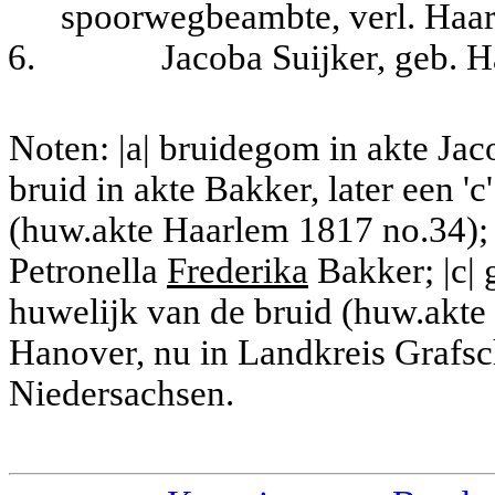
spoorwegbeambte, verl. Haa
6.
Jacoba Suijker, geb. 
Noten: |a| bruidegom in akte Jac
bruid in akte Bakker, later een 'c
(huw.akte Haarlem 1817 no.34); 
Petronella
Frederika
Bakker; |c| 
huwelijk van de bruid (huw.akte 
Hanover, nu in Landkreis Grafs
Niedersachsen.