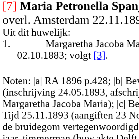
[7]
Maria Petronella Span
overl. Amsterdam 22.11.1893
Uit dit huwelijk:
1.
Margaretha Jacoba Mar
02.10.1883
; volgt
[3]
.
Noten: |a| RA 1896 p.428; |b| B
(inschrijving 24.05.1893, afschr
Margaretha Jacoba Maria); |c| Be
Tijd 25.11.1893 (aangiften 23 No
de bruidegom vertegenwoordigd
jaar, timmerman (huw.akte Delft 1