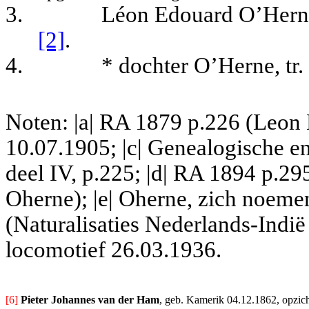
3.
Léon Edouard O’Herne,
[2]
.
4.
* dochter O’Herne, tr.
Noten: |a| RA 1879 p.226 (Leon
10.07.1905; |c| Genealogische 
deel IV, p.225; |d| RA 1894 p.2
Oherne); |e| Oherne, zich noeme
(Naturalisaties Nederlands-Indi
locomotief 26.03.1936.
[6] 
Pieter Johannes van der Ham
, geb. Kamerik 04.12.1862, opzich