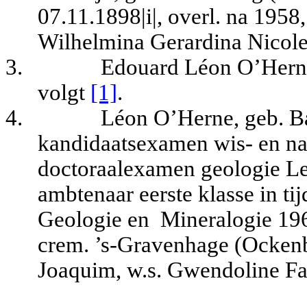
07.11.1898|i|, overl. na 1958
Wilhelmina Gerardina Nicolet
3.
Edouard Léon O’Herne,
volgt
[1]
.
4.
Léon O’Herne, geb. 
kandidaatsexamen wis- en na
doctoraalexamen geologie Le
ambtenaar eerste klasse in tij
Geologie en
Mineralogie 196
crem. ’s-Gravenhage (Ockenb
Joaquim, w.s. Gwendoline F