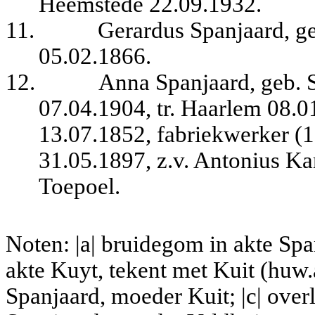
Heemstede 22.09.1932.
11.
Gerardus Spanjaard, ge
05.02.1866.
12.
Anna Spanjaard, geb. 
07.04.1904, tr. Haarlem 08.
13.07.1852, fabriekwerker (
31.05.1897, z.v. Antonius K
Toepoel.
Noten: |a| bruidegom in akte Span
akte Kuyt, tekent met Kuit (huw.
Spanjaard, moeder Kuit; |c| ove