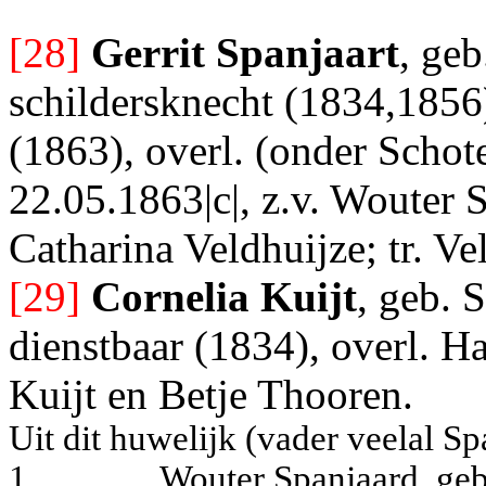
[28]
Gerrit Spanjaart
, geb
schildersknecht (1834,1856)
(1863), overl. (onder Schot
22.05.1863|c|, z.v. Wouter S
Catharina Veldhuijze; tr. Ve
[29]
Cornelia Kuijt
, geb. 
dienstbaar (1834), overl. H
Kuijt en Betje Thooren.
Uit dit huwelijk (vader veelal S
1.
Wouter Spanjaard, geb