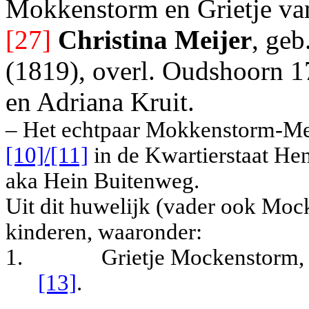
Mokkenstorm en Grietje van
[27]
Christina Meijer
, geb
(1819), overl. Oudshoorn 1
en Adriana Kruit.
– Het echtpaar Mokkenstorm-Mei
[10]/[11]
in de Kwartierstaat Hen
aka Hein Buitenweg.
Uit dit huwelijk (vader ook Mo
kinderen, waaronder:
1.
Grietje Mockenstorm,
[13]
.