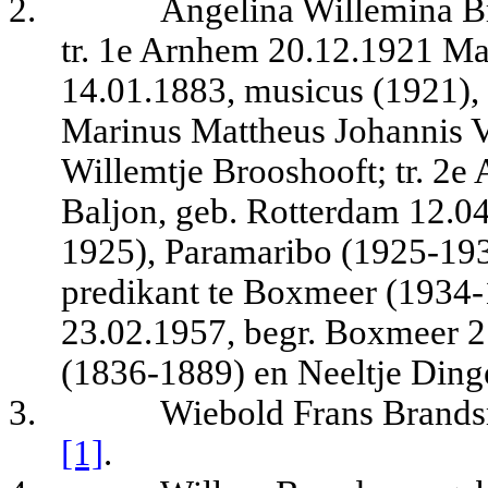
2.
Angelina Willemina B
tr. 1e Arnhem 20.12.1921 Mar
14.01.1883, musicus (1921), 
Marinus Mattheus Johannis V
Willemtje Brooshooft; tr. 2
Baljon, geb. Rotterdam 12.0
1925), Paramaribo (1925-193
predikant te Boxmeer (1934-
23.02.1957, begr. Boxmeer 2
(1836-1889) en Neeltje Ding
3.
Wiebold Frans Brands
[1]
.