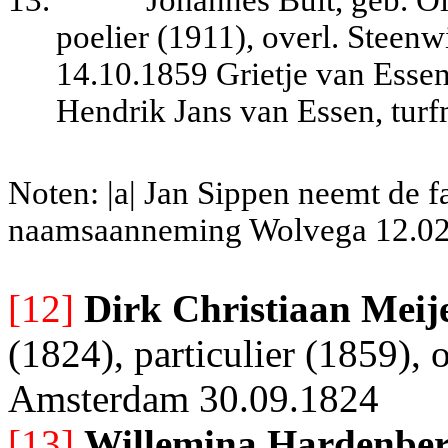
13.
Johannes Bult, geb. Ol
poelier (1911), overl. Steenw
14.10.1859 Grietje van Essen
Hendrik Jans van Essen, turf
Noten: |a| Jan Sippen neemt de f
naamsaanneming Wolvega 12.02
[12]
Dirk Christiaan Meij
(1824), particulier (1859),
Amsterdam 30.09.1824
[13]
Willemina Hardenbe