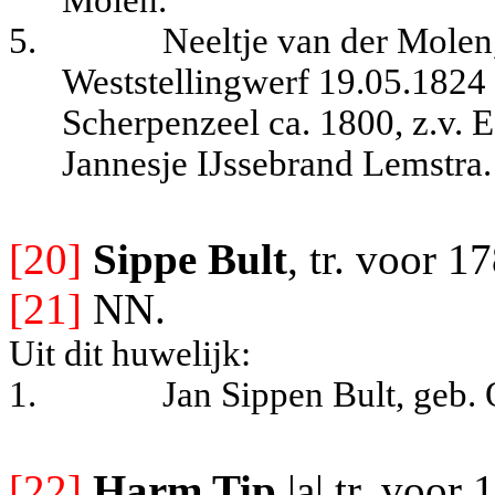
5.
Neeltje van der Molen
Weststellingwerf 19.05.1824 
Scherpenzeel ca. 1800, z.v. 
Jannesje IJssebrand Lemstra.
[20]
Sippe B
ult
, tr. voor 1
[21]
NN.
Uit dit huwelijk:
1.
Jan Sippen Bult, geb.
[22]
Harm Tip
,|a| tr. voor