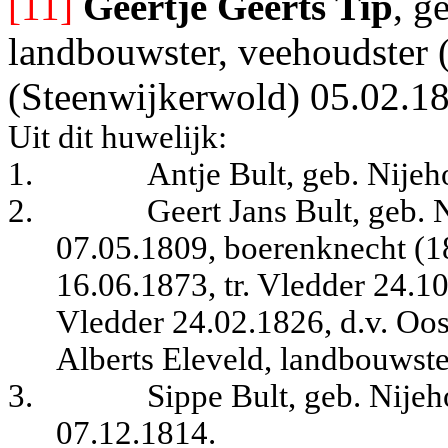
[11]
Geertje Geerts Tip
, g
landbouwster, veehoudster 
(Steenwijkerwold) 05.02.1
Uit dit huwelijk:
1.
Antje Bult, geb. Nijeh
2.
Geert Jans Bult, geb. 
07.05.1809, boerenknecht (1
16.06.1873, tr. Vledder 24.1
Vledder 24.02.1826, d.v. Oos
Alberts Eleveld, landbouwste
3.
Sippe Bult, geb. Nije
07.12.1814.