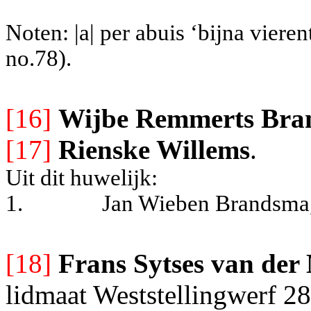
Noten: |a| per abuis ‘bijna viere
no.78).
[16]
Wijbe Remmerts Br
[17]
Rienske Willems
.
Uit dit huwelijk:
1.
Jan Wieben Brandsma,
[18]
Frans Sytses van der
lidmaat Weststellingwerf 28