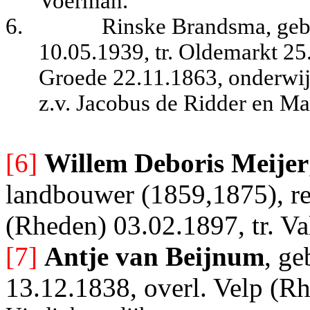
Voerman.
6.
Rinske Brandsma, geb.
10.05.1939, tr. Oldemarkt 25
Groede 22.11.1863, onderwij
z.v. Jacobus de Ridder en Mar
[6]
Willem Deboris Meije
r
landbouwer
(1859,1875), re
(Rheden) 03.02.1897, tr. V
[7]
Antje van
Beijnum
, g
13.12.1838, overl. Velp (R