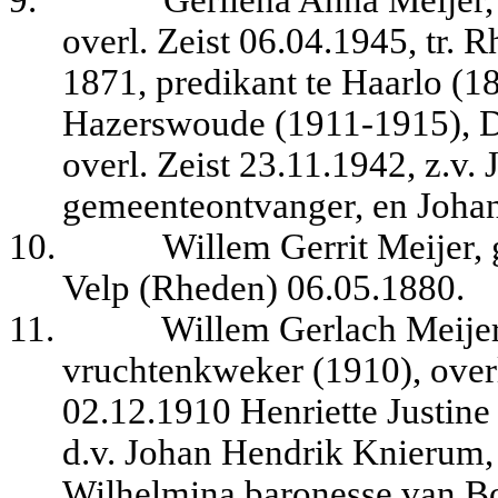
9.
Gerliena Anna Meijer
overl. Zeist 06.04.1945, tr.
1871, predikant te Haarlo (1
Hazerswoude (1911-1915), D
overl. Zeist 23.11.1942, z.v.
gemeenteontvanger, en Johan
10.
Willem Gerrit Meijer, 
Velp (Rheden) 06.05.1880.
11.
Willem Gerlach Meijer
vruchtenkweker (1910), over
02.12.1910 Henriette Justin
d.v. Johan Hendrik Knierum,
Wilhelmina baronesse van B