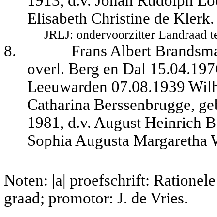
1913, d.v. Johan Rudolph Lo
Elisabeth Christine de Klerk.
JRLJ: ondervoorzitter Landraad t
8.
Frans Albert Brandsma
overl. Berg en Dal 15.04.1976
Leeuwarden 07.08.1939 Wilh
Catharina Berssenbrugge, ge
1981, d.v. August Heinrich 
Sophia Augusta Margaretha 
Noten: |a| proefschrift: Ration
graad; promotor: J. de Vries.