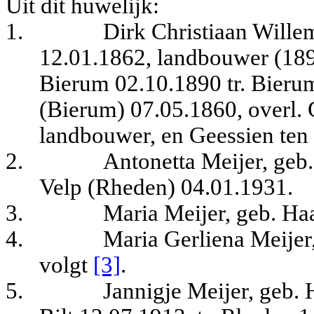
Uit dit huwelijk:
1.
Dirk Christiaan Will
12.01.1862, landbouwer (1890
Bierum 02.10.1890 tr. Bieru
(Bierum) 07.05.1860, overl. 
landbouwer, en Geessien ten
2.
Antonetta Meijer, geb
Velp (Rheden) 04.01.1931.
3.
Maria Meijer, geb. H
4.
Maria Gerliena Meije
volgt
[3]
.
5.
Jannigje Meijer, geb.