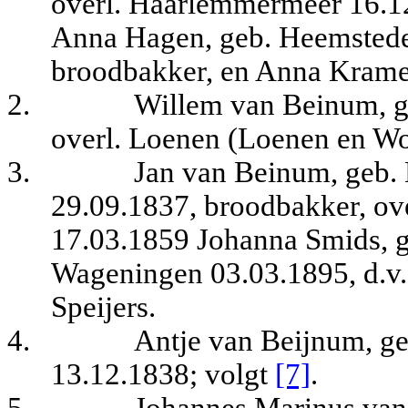
overl. Haarlemmermeer 16.12
Anna Hagen, geb. Heemstede 
broodbakker, en Anna Krame
2.
Willem van Beinum, ge
overl. Loenen (Loenen en Wo
3.
Jan van Beinum, geb.
29.09.1837, broodbakker, ove
17.03.1859 Johanna Smids, ge
Wageningen 03.03.1895, d.v.
Speijers.
4.
Antje van Beijnum, g
13.12.1838; volgt
[7]
.
5.
Johannes Marinus van