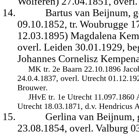
Wolferen) 27.04.1851, overl
14.
Bartus van Beijnum, 
09.10.1852, tr. Woubrugge 1
12.03.1895) Magdalena Kemp
overl. Leiden 30.01.1929, be
Johannes Cornelisz Kempena
MK tr. 2e Baarn 22.10.1896 Jaco
24.0.4.1837, overl. Utrecht 01.12.1
Brouwer.
JHvE tr. 1e Utrecht 11.097.1860 
Utrecht 18.03.1871, d.v. Hendricus 
15.
Gerlina van Beijnum,
23.08.1854, overl. Valburg 03