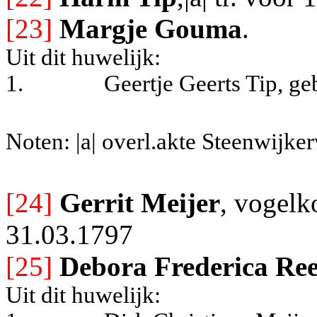
[23]
Margje Gouma
.
Uit dit huwelijk:
1.
Geertje Geerts Tip, ge
Noten: |a| overl.akte Steenwijke
[24]
Gerrit Meijer
, vogelk
31.03.1797
[25]
Debora Frederica Ree
Uit dit huwelijk: