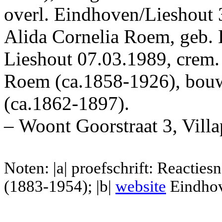
overl. Eindhoven/Lieshout 3
Alida Cornelia Roem, geb. 
Lieshout 07.03.1989, crem.
Roem (ca.1858-1926), bouw
(ca.1862-1897).
– Woont Goorstraat 3, Villa
Noten: |a| proefschrift: Reacties
(1883-1954); |b|
website
Eindhov