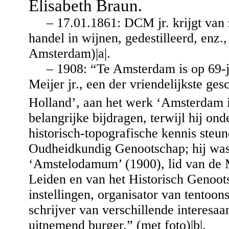
Elisabeth Braun.
– 17.01.1861: DCM jr. krijgt van z
handel in wijnen, gedestilleerd, enz.
Amsterdam)|a|.
– 1908: “Te Amsterdam is op 69-ja
Meijer jr., een der vriendelijkste ge
Holland’, aan het werk ‘Amsterdam 
belangrijke bijdragen, terwijl hij on
historisch-topografische kennis steun
Oudheidkundig Genootschap; hij was 
‘Amstelodamum’ (1900), lid van de 
Leiden en van het Historisch Genoot
instellingen, organisator van tentoon
schrijver van verschillende interesa
uitnemend burger.” (met foto)|b|.