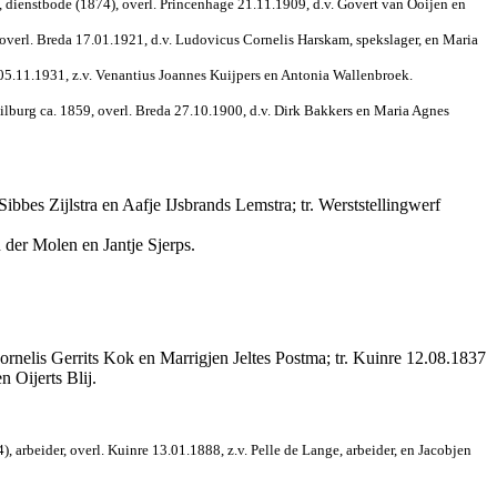
 dienstbode (1874), overl. Princenhage 21.11.1909, d.v. Govert van Ooijen en
overl. Breda 17.01.1921, d.v. Ludovicus Cornelis Harskam, spekslager, en Maria
 05.11.1931, z.v. Venantius Joannes Kuijpers en Antonia Wallenbroek.
Tilburg ca. 1859, overl. Breda 27.10.1900, d.v. Dirk Bakkers en Maria Agnes
Sibbes Zijlstra en Aafje IJsbrands Lemstra; tr. Werststellingwerf
 der Molen en Jantje Sjerps.
nelis Gerrits Kok en Marrigjen Jeltes Postma; tr. Kuinre 12.08.1837
 Oijerts Blij.
 arbeider, overl. Kuinre 13.01.1888, z.v. Pelle de Lange, arbeider, en Jacobjen