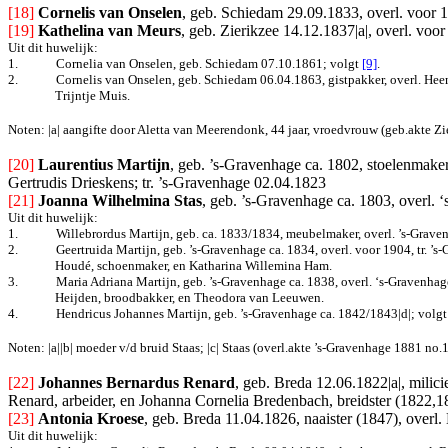
[18]
Cornelis van Onselen
, geb. Schiedam 29.09.1833, overl. voor 1
[19]
Kathelina van Meurs
, geb. Zierikzee 14.12.1837|a|, overl. voo
Uit dit huwelijk:
1.
Cornelia van Onselen, geb. Schiedam 07.10.1861
; volgt
[9]
.
2.
Cornelis van Onselen, geb. Schiedam 06.04.1863, gistpakker, overl. Hee
Trijntje Muis.
Noten: |a| aangifte door Aletta van Meerendonk, 44 jaar, vroedvrouw (geb.akte Zie
[20]
Laurentius Martijn
, geb. ’s-Gravenhage ca. 1802, stoelenmake
Gertrudis Drieskens; tr. ’s-Gravenhage 02.04.1823
[21]
Joanna Wilhelmina Stas
, geb. ’s-Gravenhage ca. 1803, overl. 
Uit dit huwelijk:
1.
Willebrordus Martijn, geb. ca. 1833/1834, meubelmaker, overl. ’s-Grave
2.
Geertruida Martijn, geb. ’s-Gravenhage ca. 1834, overl. voor 1904, tr. 
Houdé, schoenmaker, en Katharina Willemina Ham.
3.
Maria Adriana Martijn, geb. ’s-Gravenhage ca. 1838, overl. ‘s-Gravenhag
Heijden, broodbakker, en Theodora van Leeuwen.
4.
Hendricus Johannes Martijn, geb. ’s-Gravenhage ca. 1842/1843|d|
; volgt
Noten: |a||b| moeder v/d bruid Staas; |c| Staas (overl.akte ’s-Gravenhage 1881 no
[22]
Johannes Bernardus Renard
, geb. Breda 12.06.1822|a|, milic
Renard, arbeider, en Johanna Cornelia Bredenbach, breidster (1822,1
[23]
Antonia Kroese
, geb. Breda 11.04.1826, naaister (1847), overl
Uit dit huwelijk: