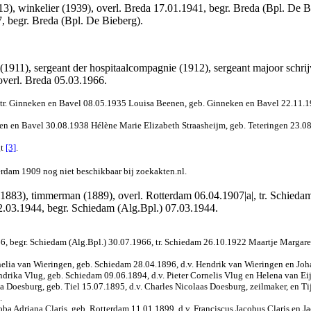
), winkelier (1939), overl. Breda 17.01.1941, begr. Breda (Bpl. De Bie
7, begr. Breda (Bpl. De Bieberg).
(1911), sergeant der hospitaalcompagnie (1912), sergeant majoor schri
overl. Breda 05.03.1966.
tr. Ginneken en Bavel 08.05.1935 Louisa Beenen, geb. Ginneken en Bavel 22.11.191
ken en Bavel 30.08.1938 Hélène Marie Elizabeth Straasheijm, geb. Teteringen 23.08.
t
[3]
.
erdam 1909 nog niet beschikbaar bij zoekakten.nl.
1883), timmerman (1889), overl. Rotterdam 06.04.1907|a|, tr. Schieda
02.03.1944, begr. Schiedam (Alg.Bpl.) 07.03.1944.
 begr. Schiedam (Alg.Bpl.) 30.07.1966, tr. Schiedam 26.10.1922 Maartje Margaretha 
nelia van Wieringen, geb. Schiedam 28.04.1896, d.v. Hendrik van Wieringen en J
rika Vlug, geb. Schiedam 09.06.1894, d.v. Pieter Cornelis Vlug en Helena van Eij
 Doesburg, geb. Tiel 15.07.1895, d.v. Charles Nicolaas Doesburg, zeilmaker, en Ti
.
ba Adriana Claris, geb. Rotterdam 11.01.1899, d.v. Franciscus Jacobus Claris en J