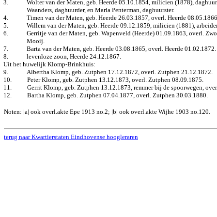
3.
Wolter van der Maten, geb. Heerde 05.10.1854, milicien (1878), daghuurd
Waanders, daghuurder, en Maria Penterman, daghuurster.
4.
Timen van der Maten, geb. Heerde 26.03.1857, overl. Heerde 08.05.1866
5.
Willem van der Maten, geb. Heerde 09.12.1859, milicien (1881), arbeider (
6.
Gerritje van der Maten, geb. Wapenveld (Heerde) 01.09.1863, overl. Zwol
Mooij.
7.
Barta van der Maten, geb. Heerde 03.08.1865, overl. Heerde 01.02.1872.
8.
levenloze zoon, Heerde 24.12.1867.
Uit het huwelijk Klomp-Brinkhuis:
9.
Albertha Klomp, geb. Zutphen 17.12.1872, overl. Zutphen 21.12.1872.
10.
Peter Klomp, geb. Zutphen 13.12.1873, overl. Zutphen 08.09.1875.
11.
Gerrit Klomp, geb. Zutphen 13.12.1873, remmer bij de spoorwegen, over
12.
Bartha Klomp, geb. Zutphen 07.04.1877, overl. Zutphen 30.03.1880.
Noten: |a| ook overl.akte Epe 1913 no.2; |b| ook overl.akte Wijhe 1903 no.120.
terug naar Kwartierstaten Eindhovense hoogleraren