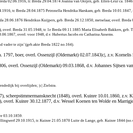
reda 02.06.1916, tr. Breda 29.04.1874 Joanna van Ooijen, geb. Etten-Leur ca. 1846,
4.1916, tr. Breda 28.04.1875 Petronella Hendrika Harskam, geb. Breda 10.01.1847, 
eda 28.06.1876 Hendrikus Kuijpers, geb. Breda 26.12.1850, metselaar, overl. Breda
), overl. Breda 31.05.1948, tr. 1e Breda 09.11.1885 Maria Elisabeth Bakkers, geb. 
.06.1867, overl. voor 1948, d.v. Hubertus Jacobs en Catharina Ansems.
 vader te zijn’ (geb.akte Breda 1822 no.164).
a. 1797, boer, overl. Ossenzijl (Oldemarkt) 02.07.1843|c|, z.v. Kornelis 
806, overl. Ossenzijl (Oldemarkt) 09.03.1868, d.v. Johannes Sijtsen van
ndedijk bij overlijden; |c| Zielstra.
), scheepstimmermansknecht (1848), overl. Kuinre 10.01.1860, z.v. Kor
, overl. Kuinre 30.12.1877, d.v. Wessel Koenen ten Wolde en Marrigjen
re 03.10.1859.
llingwerf 29.10.1915, tr. Kuinre 21.05.1870 Luite de Lange, geb. Kuinre 1844 (no.4),