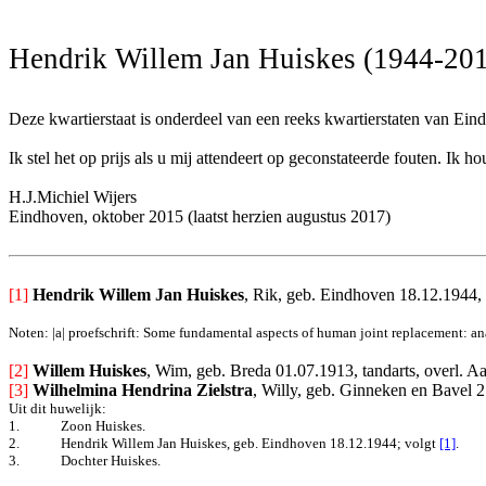
Hendrik Willem Jan Huiskes (1944-20
Deze kwartierstaat is onderdeel van een reeks kwartierstaten van Ein
Ik stel het op prijs als u mij attendeert op geconstateerde fouten. I
H.J.Michiel Wijers
Eindhoven, oktober 2015 (laatst herzien augustus 2017)
[1]
Hendrik Willem Jan Huiskes
, Rik, geb. Eindhoven 18.12.1944,
Noten: |a| proefschrift: Some fundamental aspects of human joint replacement: anal
[2] 
Willem Huiskes
, Wim, geb. Breda 01.07.1913, tandarts, overl. 
[3] 
Wilhelmina Hendrina Zielstra
, Willy, geb. Ginneken en Bavel 
Uit dit huwelijk:
1.
Zoon Huiskes.
2.
Hendrik Willem Jan Huiskes, geb. Eindhoven 18.12.1944
; volgt
[1]
.
3.
Dochter Huiskes.