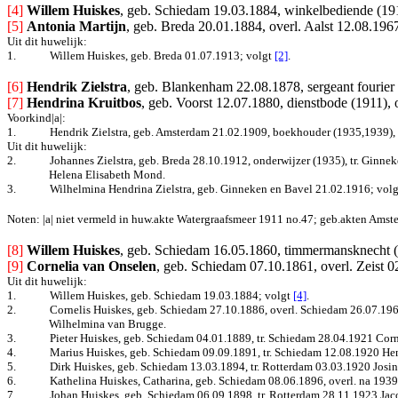
[4]
Willem Huiskes
, geb. Schiedam 19.03.1884, winkelbediende (1913
[5]
Antonia Martijn
, geb. Breda 20.01.1884, overl. Aalst 12.08.196
Uit dit huwelijk:
1.
Willem Huiskes, geb. Breda 01.07.1913
; volgt
[2]
.
[6] 
Hendrik Zielstra
, geb. Blankenham 22.08.1878, sergeant fourier 
[7]
Hendrina Kruitbos
, geb. Voorst 12.07.1880, dienstbode (1911), 
Voorkind|a|:
1.
Hendrik Zielstra, geb. Amsterdam 21.02.1909, boekhouder (1935,1939), 
Uit dit huwelijk:
2.
Johannes Zielstra, geb. Breda 28.10.1912, onderwijzer (1935), tr. Ginne
Helena Elisabeth Mond.
3.
Wilhelmina Hendrina Zielstra, geb. Ginneken en Bavel 21.02.1916
; volg
Noten: |a| niet vermeld in huw.akte Watergraafsmeer 1911 no.47; geb.akten Amst
[8] 
Willem Huiskes
, geb. Schiedam 16.05.1860, timmermansknecht (
[9]
Cornelia van Onselen
, geb. Schiedam 07.10.1861, overl. Zeist 
Uit dit huwelijk:
1.
Willem Huiskes, geb. Schiedam 19.03.1884; volgt
[4]
.
2.
Cornelis Huiskes, geb. Schiedam 27.10.1886, overl. Schiedam 26.07.1966,
Wilhelmina van Brugge.
3.
Pieter Huiskes, geb. Schiedam 04.01.1889, tr. Schiedam 28.04.1921 Cor
4.
Marius Huiskes, geb. Schiedam 09.09.1891, tr. Schiedam 12.08.1920 Hend
5.
Dirk Huiskes, geb. Schiedam 13.03.1894, tr. Rotterdam 03.03.1920 Josina
6.
Kathelina Huiskes, Catharina, geb. Schiedam 08.06.1896
, overl. na 1939
7.
Johan Huiskes, geb. Schiedam 06.09.1898, tr. Rotterdam 28.11.1923 Jaco