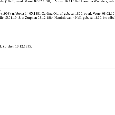
er (1890), overl. Voorst 02.02.1890, tr. Voorst 16.11.1878 Harmina Waanders, geb. 
.
1908), tr. Voorst 14.05.1881 Gerdina Olthof, geb. ca. 1860, overl. Voorst 08.02.1911
le 15.01.1943, tr. Zutphen 03.12.1884 Hendrik van ’t Hull, geb. ca. 1860, broodbak
l. Zutphen 13.12.1895.