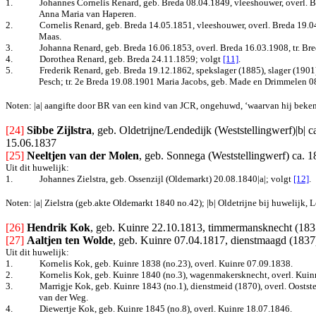
1.
Johannes Cornelis Renard, geb. Breda 08.04.1849, vleeshouwer, overl. B
Anna Maria van Haperen.
2.
Cornelis Renard, geb. Breda 14.05.1851, vleeshouwer, overl. Breda 19.0
Maas.
3.
Johanna Renard, geb. Breda 16.06.1853, overl. Breda 16.03.1908, tr. Br
4.
Dorothea Renard, geb. Breda 24.11.1859
; volgt
[11]
.
5.
Frederik Renard, geb. Breda 19.12.1862, spekslager (1885), slager (1901
Pesch; tr. 2e Breda 19.08.1901 Maria Jacobs, geb. Made en Drimmelen 08
Noten: |a| aangifte door BR van een kind van JCR, ongehuwd, ‘waarvan hij bekend
[24]
Sibbe Zijlstra
, geb. Oldetrijne/Lendedijk (Weststellingwerf)|b| c
15.06.1837
[25]
Neeltjen van der Molen
, geb. Sonnega (Weststellingwerf) ca. 1
Uit dit huwelijk:
1.
Johannes Zielstra, geb. Ossenzijl (Oldemarkt) 20.08.1840|a|
; volgt
[12]
.
Noten: |a| Zielstra (geb.akte Oldemarkt 1840 no.42); |b| Oldetrijne bij huwelijk, Le
[26]
Hendrik Kok
, geb. Kuinre 22.10.1813, timmermansknecht (1837
[27]
Aaltjen ten Wolde
, geb. Kuinre 07.04.1817, dienstmaagd (1837)
Uit dit huwelijk:
1.
Kornelis Kok, geb. Kuinre 1838 (no.23), overl. Kuinre 07.09.1838.
2.
Kornelis Kok, geb. Kuinre 1840 (no.3), wagenmakersknecht, overl. Kuin
3.
Marrigje Kok, geb. Kuinre 1843 (no.1), dienstmeid (1870), overl. Oostste
van der Weg.
4.
Diewertje Kok, geb. Kuinre 1845 (no.8), overl. Kuinre 18.07.1846.