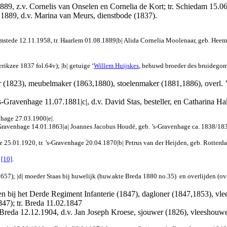
889, z.v. Cornelis van Onselen en Cornelia de Kort; tr. Schiedam 15.0
r 1889, d.v. Marina van Meurs, dienstbode (1837).
mstede 12.11.1958, tr. Haarlem 01.08.1889|b| Alida Cornelia Moolenaar, geb. Heem
rikzee 1837 fol.64v); |b| getuige ‘
Willem Huijskes
, behuwd broeder des bruidegom
r (1823), meubelmaker (1863,1880), stoelenmaker (1881,1886), overl. ’
‘s-Gravenhage 11.07.1881|c|, d.v. David Stas, besteller, en Catharina H
nhage 27.03.1900|e|.
’s-Gravenhage 14.01.1863|a| Joannes Jacobus Houdé, geb. ’s-Gravenhage ca. 1838/18
e 25.01.1920, tr. ’s-Gravenhage 20.04.1870|b| Petrus van der Heijden, geb. Rotterd
[10]
.
.1657); |d| moeder Staas bij huwelijk (huw.akte Breda 1880 no.35)
en overlijden (ov
ien bij het Derde Regiment Infanterie (1847), dagloner (1847,1853), vl
847); tr. Breda 11.02.1847
. Breda 12.12.1904, d.v. Jan Joseph Kroese, sjouwer (1826), vleeshouwe