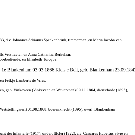
883, d.v. Johannes Adrianus Speekenbrink, timmerman, en Maria Jacoba van
is Verstraeten en Anna Catharina Berkelaar.
toorbediende, en Elisabeth Torcque.
r. 1e Blankenham 03.03.1866 Kleisje Belt, geb. Blankenham 23.09.1843
en Feikje Lamberts de Vries.
ioen, geb. Vinkeveen (Vinkeveen en Waverveen) 09.11.1864, dienstbode (1895),
Weststellingwerf) 01.08.1868, boerenknecht (1895), overl. Blankenham
t der infanterie (1917), onderofficier (1922), z.v. Casparus Hubertus Sivré en