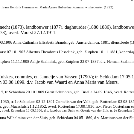
. Frans Hendrik Hermans en Maria Agnes Hubertina Romans, winkelierster (1922).
necht (1873), landbouwer (1877), daghuurder (1880,1886), landbouwer
73), overl. Voorst 27.12.1911.
03.1906 Anna Catharina Elisabeth Brands, geb.
Amsterdam ca. 1881, dienstbode (19
Voorst 07.10.1905 Albertus Theodorus Hesselink, geb. Zutphen 10.11.1881, koperslag
. Zutphen 11.11.1908 Aaltje Saalmink, geb. Zutphen 22.07.1887, d.v. Herman Saalmi
Huiskes, commies, en Jannetje van Vassen (1790-); tr. Schiedam 17.05.
am 03.08.1899, d.v. Jacob van Waard en Anna Maria van Meurs.
 tr. Schiedam 20.10.1869 Gerrit Schrooten, geb. Brielle 24.09.1846, overl. Rotter
935, tr. 1e Schiedam 03.12.1891 Cornelis van der Valk, geb. Rotterdam 03.08.1853
 geb. Maassluis 21.12.1852, overl. Rotterdam 17.09.1930, z.v. Pieter Oosterlaan e
 overl. Rotterdam 13.09.1886, d.v. Jacobus van Duijn en Geertje van der Eijk; tr. 2e Rotterdam
nna Wilhelmina van der Sluis, geb. Schiedam 04.05.1860, d.v. Martinus van der Slu