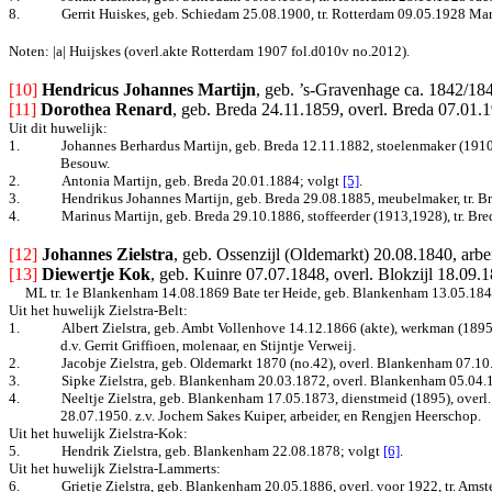
8.
Gerrit Huiskes, geb. Schiedam 25.08.1900, tr. Rotterdam 09.05.1928 Mar
Noten: |a| Huijskes (overl.akte Rotterdam 1907 fol.d010v no.2012).
[10] 
Hendricus Johannes Martijn
, geb. ’s-Gravenhage ca. 1842/18
[11]
Dorothea Renard
, geb. Breda 24.11.1859, overl. Breda 07.01.
Uit dit huwelijk:
1.
Johannes Berhardus Martijn, geb. Breda 12.11.1882, stoelenmaker (1910
Besouw.
2.
Antonia Martijn, geb. Breda 20.01.1884
; volgt
[5]
.
3.
Hendrikus Johannes Martijn, geb. Breda 29.08.1885, meubelmaker, tr. Bre
4.
Marinus Martijn, geb. Breda 29.10.1886, stoffeerder (1913,1928), tr. Br
[12] 
Johannes Zielstra
, geb. Ossenzijl (Oldemarkt) 20.08.1840, arb
[13]
Diewertje Kok
, geb. Kuinre 07.07.1848, overl. Blokzijl 18.09.1
ML tr. 1e Blankenham 14.08.1869 Bate ter Heide,
geb. Blankenham 13.05.1840,
Uit het huwelijk Zielstra-Belt:
1.
Albert Zielstra, geb. Ambt Vollenhove 14.12.1866 (akte), werkman (189
d.v. Gerrit Griffioen, molenaar, en Stijntje Verweij.
2.
Jacobje Zielstra, geb. Oldemarkt 1870 (no.42), overl. Blankenham 07.10
3.
Sipke Zielstra, geb. Blankenham 20.03.1872, overl. Blankenham 05.04.
4.
Neeltje Zielstra, geb. Blankenham 17.05.1873, dienstmeid (1895), over
28.07.1950. z.v. Jochem Sakes Kuiper, arbeider, en Rengjen Heerschop.
Uit het huwelijk Zielstra-Kok:
5.
Hendrik Zielstra, geb. Blankenham 22.08.1878
; volgt
[6]
.
Uit het huwelijk Zielstra-Lammerts:
6.
Grietje Zielstra, geb. Blankenham 20.05.1886, overl. voor 1922, tr. Ams