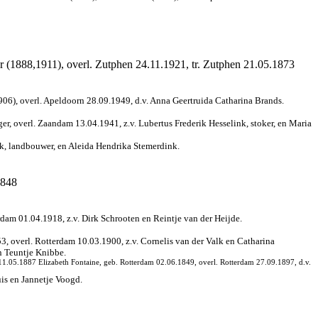
 (1888,1911), overl. Zutphen 24.11.1921, tr. Zutphen 21.05.1873
06), overl. Apeldoorn 28.09.1949, d.v. Anna Geertruida Catharina Brands.
er, overl. Zaandam 13.04.1941, z.v. Lubertus Frederik Hesselink, stoker, en Maria
nk, landbouwer, en Aleida Hendrika Stemerdink.
1848
dam 01.04.1918, z.v. Dirk Schrooten en Reintje van der Heijde.
, overl. Rotterdam 10.03.1900, z.v. Cornelis van der Valk en Catharina
n Teuntje Knibbe.
 11.05.1887 Elizabeth Fontaine, geb. Rotterdam 02.06.1849, overl. Rotterdam 27.09.1897, d.v.
is en Jannetje Voogd.