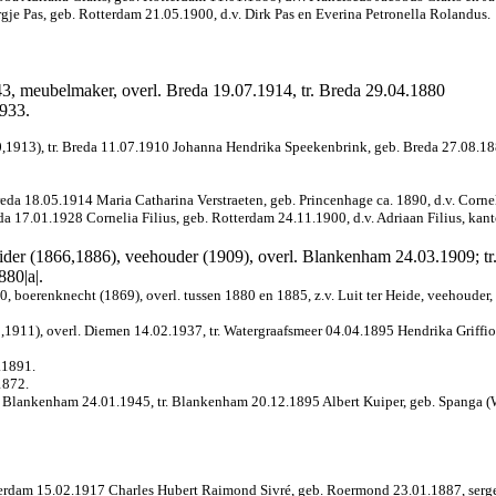
gje Pas, geb. Rotterdam 21.05.1900, d.v. Dirk Pas en Everina Petronella Rolandus.
43, meubelmaker, overl. Breda 19.07.1914, tr. Breda 29.04.1880
1933.
,1913), tr. Breda 11.07.1910 Johanna Hendrika Speekenbrink, geb. Breda 27.08.1
da 18.05.1914 Maria Catharina Verstraeten, geb. Princenhage ca. 1890, d.v. Cornel
eda 17.01.1928 Cornelia Filius, geb. Rotterdam 24.11.1900, d.v. Adriaan Filius, kan
eider (1866,1886), veehouder (1909), overl. Blankenham 24.03.1909; t
880|a|.
 boerenknecht (1869), overl. tussen 1880 en 1885, z.v. Luit ter Heide, veehouder, 
5,1911), overl. Diemen 14.02.1937, tr. Watergraafsmeer 04.04.1895 Hendrika Griff
.1891.
1872.
l. Blankenham 24.01.1945, tr. Blankenham 20.12.1895 Albert Kuiper, geb. Spanga (
terdam 15.02.1917 Charles Hubert Raimond Sivré, geb. Roermond 23.01.1887, sergean