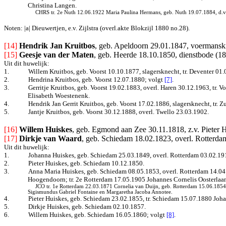
Christina Langen
.
CHRS tr. 2e Nuth 12.06.1922 Maria Paulina Hermans, geb. Nuth 19.07.1884, d.v
Noten: |a| Dieuwertjen, e.v. Zijlstra (overl.akte Blokzijl 1880 no.28).
[14] 
Hendrik Jan Kruitbos
, geb. Apeldoorn 29.01.1847, voermansk
[15]
Geesje van der Maten
, geb. Heerde 18.10.1850, dienstbode (18
Uit dit huwelijk:
1.
Willem Kruitbos, geb. Voorst 10.10.1877, slagersknecht, tr.
Deventer 01.
2.
Hendrina Kruitbos, geb. Voorst 12.07.1880
; volgt
[7]
.
3.
Gerritje Kruitbos, geb. Voorst 19.02.1883, overl. Haren 30.12.1963, tr. 
Elisabeth Woestenenk.
4.
Hendrik Jan Gerrit Kruitbos, geb. Voorst 17.02.1886, slagersknecht, tr
5.
Jantje Kruitbos, geb. Voorst 30.12.1888, overl. Twello 23.03.1902.
[16]
Willem Huiskes
, geb. Egmond aan Zee 30.11.1818, z.v. Pieter 
[17]
Dirkje van Waard
, geb. Schiedam 18.02.1823, overl. Rotterd
Uit dit huwelijk:
1.
Johanna Huiskes, geb. Schiedam 25.03.1849, overl. Rotterdam 03.02.1915,
2.
Pieter Huiskes, geb. Schiedam 10.12.1850.
3.
Anna Maria Huiskes, geb. Schiedam 08.05.1853, overl. Rotterdam 14.04.1
Hoogendoorn; tr. 2e Rotterdam 17.05.1905 Johannes Cornelis Oosterlaan,
JCO tr. 1e Rotterdam 22.03.1871 Cornelia van Duijn, geb. Rotterdam 15.06.1854,
Sigismundus Gabriel Fontaine en Margaretha Jacoba Annotee.
4.
Pieter Huiskes, geb. Schiedam 23.02.1855, tr. Schiedam 15.07.1880 Joha
5.
Dirkje Huiskes, geb. Schiedam 02.10.1857.
6.
Willem Huiskes, geb. Schiedam 16.05.1860
; volgt
[8]
.