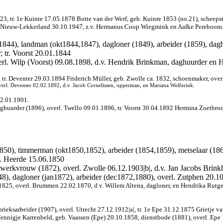
3, tr. 1e Kuinre 17.05.1878 Botte van der Werf, geb. Kuinre 1853 (no.21), scheeps
. Nieuw-Lekkerland 30.10.1947, z.v. Hermanus Coop Wiegmink en Aafke Pereboom
1844), landman (okt1844,1847), dagloner (1849), arbeider (1859), dagh
 tr. Voorst 20.01.1844
verl. Wilp (Voorst) 09.08.1898, d.v. Hendrik Brinkman, daghuurder en 
tr. Deventer 29.03.1894 Friderich Müller, geb. Zwolle ca. 1832, schoenmaker, over
verl.
Deventer 02.02.1892, d.v. Jacob Cornelissen, opperman, en Mariana Wolferink.
22.01.1901.
ghuurder (1896), overl. Twello 09.01.1896, tr. Voorst 30.04.1892 Hermina Zoetbroo
1850), timmerman (okt1850,1852), arbeider (1854,1859), metselaar (186
r. Heerde 15.06.1850
werkvrouw (1872), overl. Zwolle 06.12.1903|b|, d.v. Jan Jacobs Brinkhui
), dagloner (jan1872), arbeider (dec1872,1880), overl. Zutphen 20.1
825, overl. Brummen 22.02.1870, d.v. Willem Altena, dagloner, en Hendrika Rutge
ieksarbeider (1907), overl. Utrecht 27.12.1912|a|, tr. 1e Epe 31.12.1875 Grietje v
ennigje Karrenbeld, geb. Vaassen (Epe) 20.10.1858, dienstbode (1881), overl. Epe 1