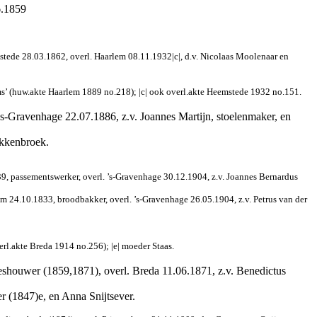
6.1859
stede 28.03.1862, overl. Haarlem 08.11.1932|c|, d.v. Nicolaas Moolenaar en
s’ (huw.akte Haarlem 1889 no.218); |c| ook overl.akte Heemstede 1932 no.151.
s-Gravenhage 22.07.1886, z.v. Joannes Martijn, stoelenmaker, en
akkenbroek.
39, passementswerker, overl. ’s-Gravenhage 30.12.1904, z.v. Joannes Bernardus
am 24.10.1833, broodbakker, overl. ’s-Gravenhage 26.05.1904, z.v. Petrus van der
erl.akte Breda 1914 no.256); |e| moeder Staas.
eeshouwer (1859,1871), overl. Breda 11.06.1871, z.v. Benedictus
r (1847)e, en Anna Snijtsever.