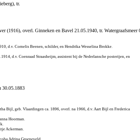
berg), tr.
jver (1916), overl. Ginneken en Bavel 21.05.1940, tr. Watergraafsmeer
0, d.v. Cornelis Beenen, schilder, en Hendrika Wesselina Brokke.
1914, d.v. Coenraad Straasheijm, assistent bij de Nederlansche posterijen, en
m 30.05.1883
Bijl, geb. Vlaardingen ca. 1896, overl. na 1966, d.v. Aart Bijl en Frederica
ohanna Hoorman.
k.
jtje Ackerman.
acoba Adrina Groeneveld.