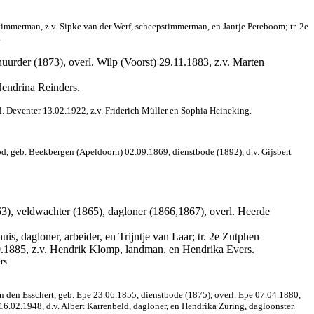
timmerman, z.v. Sipke van der Werf, scheepstimmerman, en Jantje Pereboom; tr. 2e
.
uurder (1873), overl. Wilp (Voorst) 29.11.1883, z.v. Marten
Hendrina Reinders.
l. Deventer 13.02.1922, z.v. Friderich Müller en Sophia Heineking.
d, geb. Beekbergen (Apeldoorn) 02.09.1869, dienstbode (1892), d.v. Gijsbert
3), veldwachter (1865), dagloner (1866,1867), overl. Heerde
s, dagloner, arbeider, en Trijntje van Laar; tr. 2e Zutphen
0.1885, z.v. Hendrik Klomp, landman, en Hendrika Evers.
rs.
an den Esschert, geb. Epe 23.06.1855, dienstbode (1875), overl. Epe 07.04.1880,
6.02.1948, d.v. Albert Karrenbeld, dagloner, en Hendrika Zuring, dagloonster.