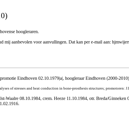
10)
dhovense hoogleraren.
k houd mij aanbevolen voor aanvullingen. Dat kan per e-mail aan: hjmwij
 promotie Eindhoven 02.10.1979|a|, hoogleraar Eindhoven (2000-2010),
yses of stresses and heat conduction in bone-prosthesis structures; promotoren: J.D.
Aalst-Waalre 08.10.1984, crem. Heeze 11.10.1984, otr. Breda/Ginneken 
21.02.1916.