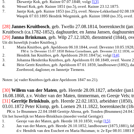
5.
Diewertje Kok, geb. Kuinre 07.07.1848
; volgt
[13]
.
6.
Wessel Kok, geb. Kuinre 1851 (no.5), overl. Kuinre 23.12.1875.
7.
Jantje Kok, geb. Kuinre 1853 (no.25), overl. Nieuw-Lekkerland 02.08.192
Waspik 07.03.1895 Hendrik Wiegmink, geb. Kuinre 1868 (no.35), overl
[28]
Jannes Kruitbosch
, geb. Twello 27.08.1814, boerenknecht (jan
Kruitbosch (ca.1782-1852), daghuurder, en Janna Jansen, daghuurster;
[29]
Janna Brinkman
, geb. Wilp 27.12.1820, dienstmeid (1844), o
Uit dit huwelijk (vader Kruitbo
s
):
1.
Maria Kruitbos, geb. Apeldoorn 06.10.1844, overl.
Deventer 10.05.1928, 
FM tr. 1e Deventer 15.07.1858 Helena Cornelissen, geb. Deventer 22.12.1836, o
2.
Hendrik Jan Kruitbos, geb. Apeldoorn 29.01.1847|a|
; volgt
[14]
.
3.
Johanna Henderika Kruitbos, geb. Apeldoorn 01.08.1849, overl. Voorst 
4.
Hein Gerrit Kruitbos, geb. Apeldoorn 07.01.1859, landbouwer (1892), da
Zoetbrood, dagloner, en Jannetje Tiemens.
Noten: |a| vader Kruitbos (geb.akte Apeldoorn 1847 no.21).
[30]
Willem van der Maten
, geb. Heerde 28.09.1827, arbeider (jun
16.08.1868, z.v. Wolter van der Maten, timmerman, en Geesje Vels; t
[31]
Gerritje Brinkhuis
, geb. Heerde 22.02.1833, arbeidster (1850), 
03.01.1872 Peter Klomp, geb. Loenen 29.11.1822, boerenknecht (1848
PK tr. 1e Brummen 22.04.1848 Gerritje Altena, geb. Tonden (Brummen) 24.04.1
Uit het huwelijk ter Maten-Brinkhuis (moeder veelal Gerrigje):
1.
Geesje van der Maten, geb. Heerde 18.10.1850
; volgt
[15]
.
2.
Jan van der Maten, geb. Heerde 26.10.1852, landbouwer (1875,1881), fabr
d.v. Hendrik van den Esschert en Maria Huisman; tr. 2e Epe 08.01.1881 F