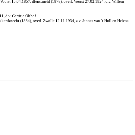
Voorst 15.04.1857, dienstmeid (1878), overl. Voorst 27.02.1924, d.v. Willem
, d.v. Gerritje Olthof.
kersknecht (1884), overl. Zwolle 12.11.1934, z.v. Jannes van ’t Hull en Helena