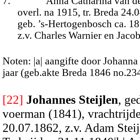
7.
Anna Catharina van d
overl. na 1915, tr. Breda 24
geb. ’s-Hertogenbosch ca. 18
z.v. Charles Warnier en Jaco
Noten: |a| aangifte door Johanna
jaar (geb.akte Breda 1846 no.234)
[22]
Johannes Steijlen
, ge
voerman (1841), vrachtrijde
20.07.1862, z.v. Adam Steij