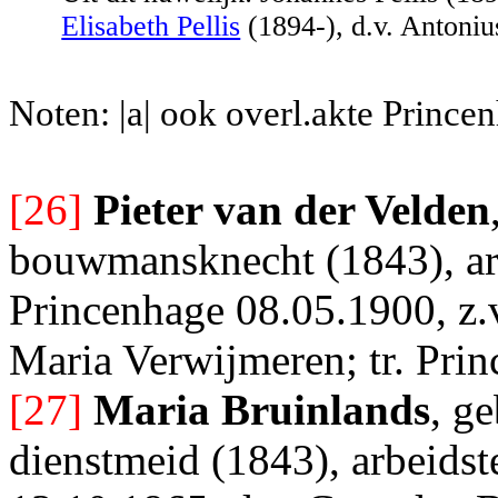
Elisabeth Pellis
(1894-), d.v. Antoniu
Noten: |a| ook overl.akte Prince
[26]
Pieter van der Velden
bouwmansknecht (1843), arb
Princenhage 08.05.1900, z.
Maria Verwijmeren; tr. Pri
[27]
Maria Bruinlands
, g
dienstmeid (1843), arbeidst