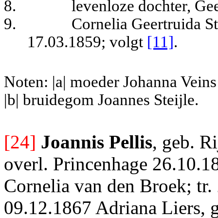
8.
levenloze dochter, Ge
9.
Cornelia Geertruida St
17.03.1859
; volgt
[11]
.
Noten: |a| moeder Johanna Veins
|b| bruidegom Joannes Steijle.
[24]
Joannis Pellis
, geb. R
overl. Princenhage 26.10.189
Cornelia van den Broek; tr
09.12.1867 Adriana Liers, 