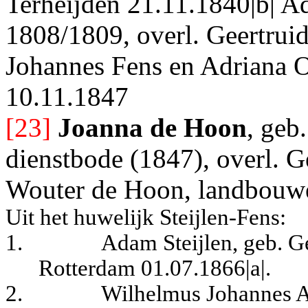
Terheijden 21.11.1840|b| Ad
1808/1809, overl. Geertrui
Johannes Fens en Adriana O
10.11.1847
[23]
Joanna de Hoon
, geb
dienstbode (1847), overl. G
Wouter de Hoon, landbouwer
Uit het huwelijk Steijlen-Fens:
1.
Adam Steijlen, geb. G
Rotterdam 01.07.1866|a|.
2.
Wilhelmus Johannes Al