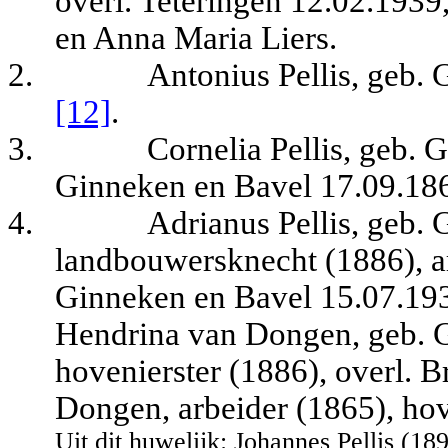
overl. Teteringen 12.02.1939
en Anna Maria Liers.
2.
Antonius Pellis, geb.
[12]
.
3.
Cornelia Pellis, geb. 
Ginneken en Bavel 17.09.18
4.
Adrianus Pellis, geb.
landbouwersknecht (1886),
a
Ginneken en Bavel 15.07.19
Hendrina van Dongen, geb. 
hovenierster (1886), overl. 
Dongen, arbeider (1865), ho
Uit dit huwelijk:
Johannes Pellis (18