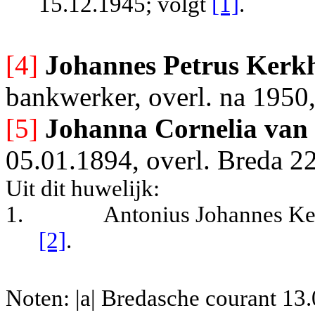
15.12.1945; volgt
[1]
.
[4]
Johannes Petrus Kerk
bankwerker, overl. na 1950,
[5]
Johanna Cornelia van
05.01.1894, overl. Breda 22
Uit dit huwelijk:
1.
Antonius Johannes Ker
[2]
.
Noten: |a| Bredasche courant 13.