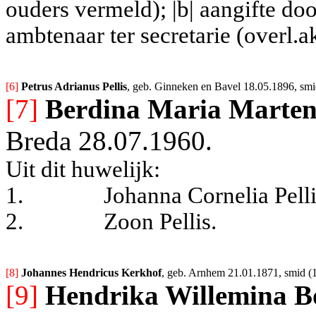
ouders vermeld); |b| aangifte do
ambtenaar ter secretarie (overl.
[6] 
Petrus Adrianus Pellis
, geb. Ginneken en Bavel 18.05.1896, smid
[7]
Berdina Maria Marten
Breda 28.07.1960.
Uit dit huwelijk:
1.
Johanna Cornelia Pell
2.
Zoon Pellis.
[8] 
Johannes Hendricus Kerkhof
, geb. Arnhem 21.01.1871, smid (
[9]
Hendrika Willemina B