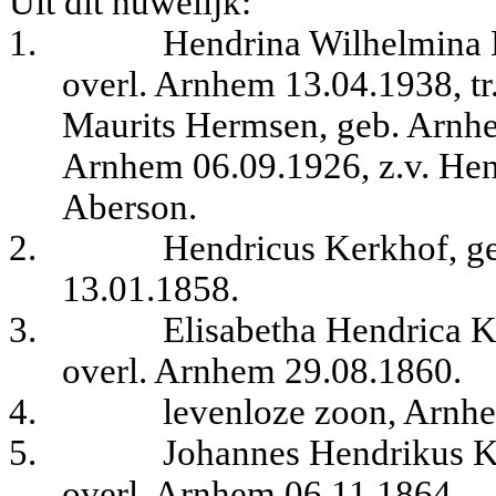
Uit dit huwelijk:
1.
Hendrina Wilhelmina 
overl. Arnhem 13.04.1938, t
Maurits Hermsen, geb. Arnh
Arnhem 06.09.1926, z.v. Hen
Aberson.
2.
Hendricus Kerkhof, g
13.01.1858.
3.
Elisabetha Hendrica 
overl. Arnhem 29.08.1860.
4.
levenloze zoon, Arnh
5.
Johannes Hendrikus K
overl. Arnhem 06.11.1864.