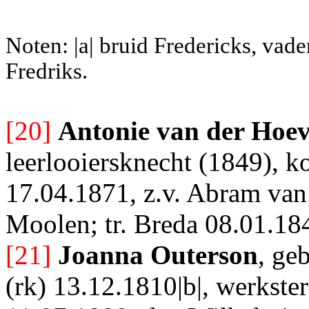
Noten: |a| bruid Fredericks, vade
Fredriks.
[20]
Antonie van der Hoe
leerlooiersknecht (1849), 
17.04.1871, z.v. Abram van
Moolen; tr. Breda 08.01.18
[21]
Joanna Outerson
, ge
(rk) 13.12.1810|b|, werkster