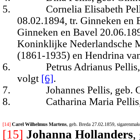
5.
Cornelia Elisabeth Pel
08.02.1894, tr. Ginneken en 
Ginneken en Bavel 20.06.1893
Koninklijke Nederlandsche M
(1861-1935) en Hendrina va
6.
Petrus Adrianus Pelli
volgt
[6]
.
7.
Johannes Pellis, geb.
8.
Catharina Maria Pelli
[14] 
Carel Wilhelmus Martens
, geb. Breda 27.02.1859, sigarenmake
[15]
Johanna Hollanders
,