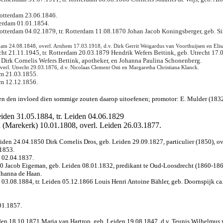
Rotterdam 23.06.1846.
terdam 01.01.1854.
tterdam 04.02.1879, tr. Rotterdam 11.08.1870 Johan Jacob Koningsberger, geb. Sin
erdam 24.08.1848, overl. Arnhem 17.03.1918, d.v. Dirk Gerrit Weigardus van Voorthuijsen en Eli
cht 21.11.1945, tr. Rotterdam 20.03.1879 Hendrik Wefers Bettink, geb. Utrecht 17.
v. Dirk Cornelis Wefers Bettink, apotheker, en Johanna Paulina Schonenberg.
verl. Utrecht 29.03.1876, d.v. Nicolaas Clement Osti en Margaretha Christiana Klanck.
am 21.03.1855.
am 12.12.1856.
en den invloed dien sommige zouten daarop uitoefenen
; promotor: E. Mulder (183
eiden 31.05.1884, tr. Leiden 04.06.1829
n (Marekerk) 10.01.1808, overl. Leiden 26.03.1877.
eiden 24.04.1850 Dirk Cornelis Dros, geb. Leiden 29.09.1827, particulier (1850), o
.1853.
n 02.04.1837.
860 Jacob Eigeman, geb. Leiden 08.01.1832, predikant te Oud-Loosdrecht (1860-18
Johanna de Haan.
03.08.1884, tr. Leiden 05.12.1866 Louis Henri Antoine Bähler, geb. Doornspijk ca. 
01.1857.
iden 18.10.1871 Maria van Hartrop, geb. Leiden 19.08.1847, d.v. Teunis Wilhelmus 