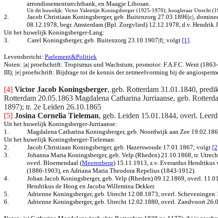
arrondissementsrechtbank, en Maagje Libosan.
Uit dit huwelijk: Victor Valentijn Koningsberger (1925-1970), hoogleraar Utrecht (
2.
Jacob Christiaan Koningsberger, geb. Buitenzorg 27.03.1896|c|, domine
08.12.1978, begr. Amsterdam (Bpl. Zorgvlied) 12.12.1978, d.v. Hendri
Uit het huwelijk Koningsberger-Lang:
3.
Carel Koningsberger, geb. Buitenzorg 23.10.1907|f|; volgt
[1]
.
Levensbericht:
Parlement&Politiek
Noten: |a| proefschrift: Tropismus und Wachstum; promotor: F.A.F.C. Went (186
III); |e| proefschrift:
Bijdrage tot de kennis der zetmeelvorming bij de angiosper
[4]
Victor Jacob Koningsberger
, geb. Rotterdam 31.01.1840,
predi
Rotterdam 20.05.1863 Magdalena Catharina Jurriaanse, geb. Rotterda
1897); tr. 2e Leiden 26.10.1865
[5]
Josina Cornelia Tieleman
, geb. Leiden 15.01.1844, overl. Lee
Uit het huwelijk Koningsberger-Jurriaanse:
1.
Magdalena Catharina Koningsberger, geb. Noordwijk aan Zee 19.02.1864
Uit het huwelijk Koningsberger-Tieleman:
2.
Jacob Christiaan Koningsberger, geb. Hazerswoude 17.01.1867
; volgt
[2
3.
Johanna Maria Koningsberger, geb. Velp (Rheden) 21.10.1868, tr. Utrec
overl. Bloemendaal (
Meerenberg
) 15.11.1913, z.v. Everardus
Hendrikus 
(1886-1903), en Adriana Maria Theodora Repelius (1843-1912).
4.
Johan Jacob Koningsberger, geb. Velp (Rheden) 09.12.1869, overl. 11.01
Hendrikus de Hoog en Jacoba Willemina Dekker.
5.
Adrienne Koningsberger, geb. Utrecht 12.08.1873, overl. Scheveningen 
6.
Adrienne Koningsberger, geb. Utrecht 12.02.1880, overl. Zandvoort 26.0