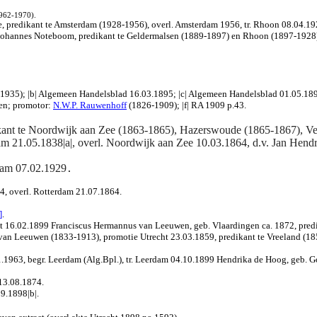
1962-1970).
e, predikant te Amsterdam (1928-1956), overl. Amsterdam 1956, tr. Rhoon 08.04.1
k Johannes Noteboom, predikant te Geldermalsen (1889-1897) en Rhoon (1897-1928)
3-1935); |b| Algemeen Handelsblad 16.03.1895; |c| Algemeen Handelsblad 01.05.18
men; promotor:
N.W.P. Rauwenhoff
(1826-1909); |f| RA 1909 p.43
.
kant te Noordwijk aan Zee (1863-1865), Hazerswoude (1865-1867), Ve
m 21.05.1838|a|, overl. Noordwijk aan Zee 10.03.1864, d.v. Jan Hendr
rdam 07.02.1929
.
, overl. Rotterdam 21.07.1864.
]
.
ht 16.02.1899
Franciscus Hermannus van Leeuwen, geb. Vlaardingen ca. 1872, pred
van Leeuwen (1833-1913), promotie Utrecht 23.03.1859, predikant te Vreeland (185
.1963, begr. Leerdam (Alg.Bpl.), tr. Leerdam 04.10.1899 Hendrika de Hoog, geb. Go
13.08.1874.
9.1898|b|.