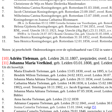
Christienne de Wijs en Marie Diederika Mandemaker.
6.
Wilhelmina Catrina Koningsberger, geb. Rotterdam 01.03.1846, overl. 
7.
Jacob Christiaan Koningsberger, geb. Rotterdam 23.09.1847, overl. Rot
8.
Wilhelmina Catrina Koningsberger, geb. Rotterdam 15.07.1849, overl. Ro
Koningsberger en Joanna Catharina Blommaert.
JJK tr. 2e Rotterdam 03.12.1880 Cornelia Jorissina van Voorthuijsen, geb. Rott
9.
Helena Gijsberta Koningsberger, geb. Rotterdam 17.04.1851, overl. Utre
RNL, overl. Utrecht 19.11.1921, begr. Utrecht (Alg.Bpl.) 23.11.1921, z.
HWB tr. 1e Utrecht 24.07.1872 Rosette Christina Osti, geb. Utrecht 01.05.1849, o
10.
Sara Henrica Koningsberger, geb. Rotterdam 31.10.1852, overl. Rotterd
11.
Sara Henrica Koningsberger, geb. Rotterdam 12.01.1856, overl. Rotterd
Noten: |a| proefschrift: O
nderzoekingen over de oplosbaarheid van CO2 in water 
[10] 
Adriën Tieleman
, geb. Leiden 26.11.1807, zeepzieder, overl. L
[11]
Johanna Maria Veefkind
, geb. Leiden 03.01.1808, ged. Leide
Uit dit huwelijk:
1.
Maria Elisabeth Tieleman, geb. Leiden 13.05.1830, overl. na 1895, tr. L
2.
Hendrik Willem Tieleman, geb. Leiden 24.02.1833, overl. Leiden 30.07
3.
Johanna Maria Adriana Tieleman, geb.
Leiden 26.11.1834, overl. Leide
4.
Catharina Maria Tieleman, geb. Leiden 14.06.1836, tr. Leiden 15.02.1
1902), overl. Teteringen 10.11.1902, z.v. Jacob Eigeman, winkelier, en 
5.
Johanna Maria Adriana Tieleman, geb.
Leiden 07.05.1838, overl. Leiden 
Bähler.
6.
Anna Jacoba Tieleman, geb. Leiden 23.12.1839.
7.
Adrianus Casparus Tieleman, geb. Leiden 29.12.1841, overl. Leiden 30.
8.
Josina Cornelia Tieleman, geb. Leiden 15.01.1844
; volgt
[5]
.
9.
Casparus Cornelis Tieleman, geb. Leiden 29.01.1846, zeepzieder, tr. Le