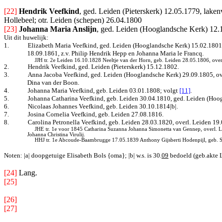
[22]
Hendrik Veefkind
, ged. Leiden (Pieterskerk) 12.05.1779, lake
Hollebeel; otr. Leiden (schepen) 26.04.1800
[23]
Johanna Maria Anslijn
, ged. Leiden (Hooglandsche Kerk) 12.11
Uit dit huwelijk:
1.
Elizabeth Maria Veefkind, ged. Leiden (Hooglandsche Kerk) 15.02.1801|a
18.09.1861, z.v. Philip Hendrik Hepp en Johanna Maria le Francq.
JJH tr. 2e Leiden 16.10.1828 Neeltje van der Horn, geb. Leiden 28.05.1806, ove
2.
Hendrik Veefkind, ged. Leiden (Pieterskerk) 15.12.1802.
3.
Anna Jacoba Veefkind, ged. Leiden (Hooglandsche Kerk) 29.09.1805, ove
Dina van der Boon.
4.
Johanna Maria Veefkind, geb. Leiden 03.01.1808
; volgt
[11]
.
5.
Johanna Catharina Veefkind, geb. Leiden 30.04.1810, ged. Leiden (Hoo
6.
Nicolaas Johannes Veefkind, geb. Leiden 30.10.1814|b|.
7.
Josina Cornelia Veefkind, geb. Leiden 27.08.1816.
8.
Carolina Petronella Veefkind, geb. Leiden 28.03.1820, overl. Leiden 19
JHE tr. 1e voor 1845 Catharina Suzanna Johanna Simonetta van Gennep, overl.
L
Johanna Christina Virulij.
HHJ tr. 1e Abcoude-Baambrugge 17.05.1839 Anthony Gijsberti Hodenpijl, geb. Sch
Noten: |a| doopgetuige Elisabeth Bols {oma}; |b| w.s. is 30.
09
bedoeld (geb.akte L
[24]
Lang.
[25]
[26]
[27]