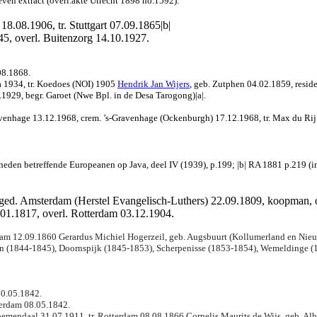
ven extract (overl.akte Utrecht 1898 no.1592).
 18.08.1906, tr. Stuttgart 07.09.1865|b|
845, overl. Buitenzorg 14.10.1927.
08.1868.
a 1934,
tr. Koedoes (NOI) 1905
Hendrik Jan Wijers
, geb. Zutphen 04.02.1859, resid
1929, begr. Garoet (Nwe Bpl. in de Desa Tarogong)|a|.
avenhage 13.12.1968, crem. ’s-Gravenhage (Ockenburgh) 17.12.1968, tr. Max du Rij
heden betreffende Europeanen op Java, deel IV (1939), p.199; |b| RA 1881 p.219 (
ged. Amsterdam (Herstel Evangelisch-Luthers) 22.09.1809, koopman, ov
.01.1817, overl. Rotterdam 03.12.1904.
dam 12.09.1860 Gerardus Michiel Hogerzeil, geb. Augsbuurt (Kollumerland en Nieu
den (1844-1845), Doornspijk (1845-1853), Scherpenisse (1853-1854), Wemeldinge (
20.05.1842.
terdam 08.05.1842.
emendaal 31.07.1911, tr. Rotterdam 08.08.1866 Cornelis Maurits de Wijs, geb. Alb