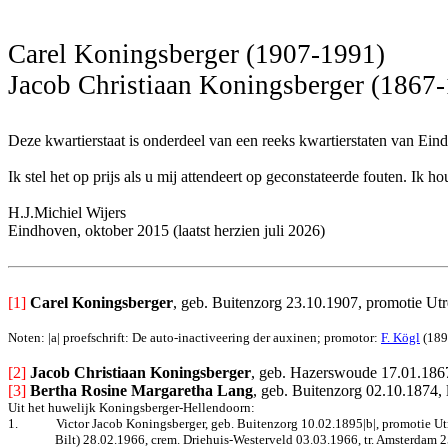
Carel Koningsberger (1907-1991)
Jacob Christiaan Koningsberger (1867
Deze kwartierstaat is onderdeel van een reeks kwartierstaten van Ein
Ik stel het op prijs als u mij attendeert op geconstateerde fouten. I
H.J.Michiel Wijers
Eindhoven, oktober 2015 (laatst herzien juli 2026)
[1]
Carel Koningsberger
, geb. Buitenzorg 23.10.1907, 
promotie Utr
Noten: |a|
proefschrift: De auto-inactiveering der auxinen; promotor:
F. Kögl
(189
[2] 
Jacob Christiaan Koningsberger
, geb. Hazerswoude 17.01.1867,
[3]
Bertha Rosine Margaretha Lang
, geb. 
Buitenzorg 02.10.1874, 
Uit het huwelijk Koningsberger-Hellendoorn:
1.
Victor Jacob Koningsberger, geb. Buitenzorg 10.02.1895|b|, promotie Ut
Bilt) 28.02.1966, crem. Driehuis-Westerveld 03.03.1966, tr. Amsterdam 2