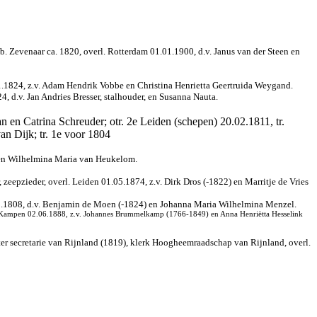
 Zevenaar ca. 1820, overl. Rotterdam 01.01.1900, d.v. Janus van der Steen en
.1824, z.v. Adam Hendrik Vobbe en Christina Henrietta Geertruida Weygand.
 d.v. Jan Andries Bresser, stalhouder, en Susanna Nauta.
 en Catrina Schreuder; otr. 2e Leiden (schepen) 20.02.1811, tr.
an Dijk; tr. 1e voor 1804
jt en Wilhelmina Maria van Heukelom.
eepzieder, overl. Leiden 01.05.1874, z.v. Dirk Dros (-1822) en Marritje de Vries
01.1808, d.v. Benjamin de Moen (-1824) en Johanna Maria Wilhelmina Menzel.
. Kampen 02.06.1888, z.v. Johannes Brummelkamp (1766-1849) en Anna Henriëtta Hesselink
er secretarie van Rijnland (1819), klerk Hoogheemraadschap van Rijnland, overl.