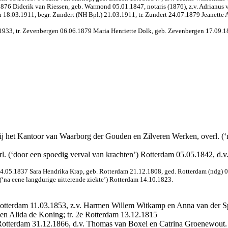
876 Diderik van Riessen, geb. Warmond 05.01.1847, notaris (1876), z.v. Adrianus v
18.03.1911, begr. Zundert (NH Bpl.) 21.03.1911, tr. Zundert 24.07.1879 Jeanette A
933, tr. Zevenbergen 06.06.1879 Maria Henriette Dolk, geb. Zevenbergen 17.09.18
 bij het Kantoor van Waarborg der Gouden en Zilveren Werken, overl. (‘
rl. (‘door een spoedig verval van krachten’) Rotterdam 05.05.1842, d.
24.05.1837 Sara Hendrika Krap, geb. Rotterdam 21.12.1808, ged. Rotterdam (ndg) 0
(‘na eene langdurige uitterende ziekte’) Rotterdam 14.10.1823.
 Rotterdam 11.03.1853, z.v. Harmen Willem Witkamp en Anna van der S
en Alida de Koning; tr. 2e Rotterdam 13.12.1815
 Rotterdam 31.12.1866, d.v. Thomas van Boxel en Catrina Groenewout.