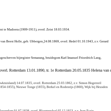
ent te Madoera (1909-1911), overl. Zeist 18.03.1934.
 van Beest Holle, geb. Ubbergen
24.08.1869, overl. Hedel 01.10.1943, z.v. Gerard
ingeschreven bijregister Semarang, bruidegom Karl Imanuel Frioedrich Lang,
erl. Rotterdam 13.01.1890, tr. 1e Rotterdam 20.05.1835 Helena van de
wkruisland) 14.07.1835, overl. Rotterdam 25.03.1862, z.v. Simon Hogerzeil
1854-1855), Nieuwe Tonge (1855), Berkel en Rodenrijs (1860), Wijk bij Heusden
lasserdam 01.07.1839, overl. Bloemendaal 05.12.1923, z.v. Jean Esaie