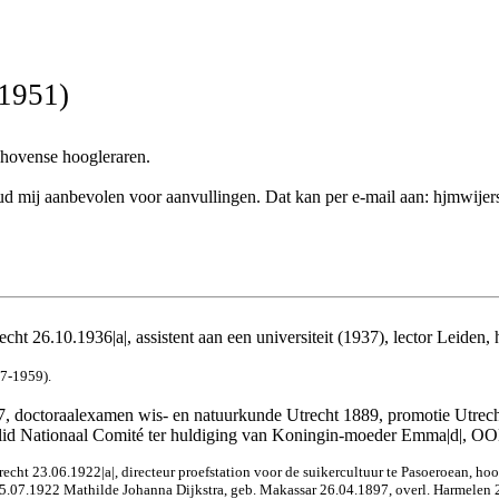
-1951)
dhovense hoogleraren.
k houd mij aanbevolen voor aanvullingen. Dat kan per e-mail aan: hjmwij
echt 26.10.1936|a|, assistent aan een universiteit (1937), lector Leiden
7-1959).
 doctoraalexamen wis- en natuurkunde Utrecht 1889, promotie Utrecht 
lid Nationaal Comité ter huldiging van Koningin-moeder Emma|d|, OON
recht 23.06.1922|a|, directeur proefstation voor de suikercultuur te Pasoeroean, 
5.07.1922 Mathilde Johanna Dijkstra, geb. Makassar 26.04.1897, overl. Harmelen 26.