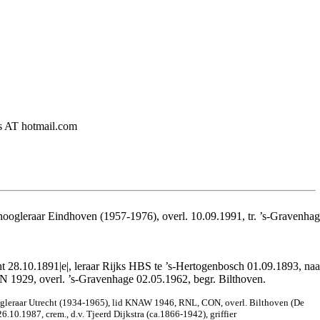
ers AT hotmail.com
, hoogleraar Eindhoven (1957-1976), 
overl. 10.09.1991, tr. ’s-Gravenh
28.10.1891|e|, leraar Rijks HBS te ’s-Hertogenbosch 01.09.1893, naar 
 1929, overl. ’s-Gravenhage 02.05.1962, begr. Bilthoven.
hoogleraar Utrecht (1934-1965), lid KNAW 1946, RNL, CON, overl. Bilthoven (De
10.1987, crem., d.v. Tjeerd Dijkstra (ca.1866-1942), griffier