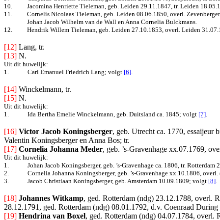
10.
Jacomina Henriette Tieleman, geb. Leiden 29.11.1847, tr. Leiden 18.05.1
11.
Cornelis Nicolaas Tieleman, geb. Leiden 08.06.1850, overl. Zevenbergen 
Johan Jacob Wilhelm van de Wall en Anna Cornelia Bulckmans.
12.
Hendrik Willem Tieleman, geb. Leiden 27.10.1853, overl. Leiden 31.07.1
[12] 
Lang, tr.
[13]
N.
Uit dit huwelijk:
1.
Carl Emanuel Friedrich
Lang
; volgt
[6]
.
[14] 
Winckelmann, tr.
[15]
N.
Uit dit huwelijk:
1.
Ida Bertha Emelie Winckelmann, geb. Duitsland ca. 1845
; volgt
[7]
.
[16]
Victor Jacob Koningsberger
, geb. Utrecht ca. 1770, essaijeur
Valentin Koningsberger en Anna Bos; tr.
[17]
Cornelia Johanna Meder
, geb. ’s-Gravenhage xx.07.1769, ove
Uit dit huwelijk:
1.
Johan Jacob Koningsberger, geb. ’s-Gravenhage ca. 1806, tr. Rotterdam 
2.
Cornelia Johanna Koningsberger, geb. ’s-Gravenhage xx.10.1806, overl. 
3.
Jacob Christiaan Koningsberger, geb. Amsterdam 10.09.1809
; volgt
[8]
.
[18]
Johannes Witkamp
, ged. Rotterdam (ndg) 23.12.1788, overl.
28.12.1791, ged. Rotterdam (ndg) 08.01.1792, d.v. Coenraad During 
[19]
Hendrina van Boxel
, ged. Rotterdam (ndg) 04.07.1784, overl.