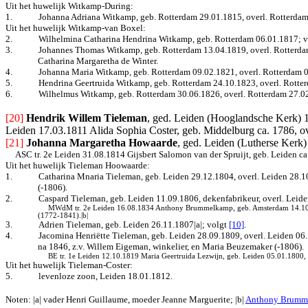
Uit het huwelijk Witkamp-During:
1.
Johanna Adriana Witkamp, geb. Rotterdam 29.01.1815, overl. Rotterdam
Uit het huwelijk Witkamp-van Boxel:
2.
Wilhelmina Catharina Hendrina Witkamp, geb. Rotterdam 06.01.1817
; 
3.
Johannes Thomas Witkamp, geb. Rotterdam 13.04.1819, overl. Rotterdam 1
Catharina Margaretha de Winter.
4.
Johanna Maria Witkamp, geb. Rotterdam 09.02.1821, overl. Rotterdam 
5.
Hendrina Geertruida Witkamp, geb. Rotterdam 24.10.1823, overl. Rotter
6.
Wilhelmus Witkamp, geb. Rotterdam 30.06.1826, overl. Rotterdam 27.02.1
[20]
Hendrik Willem Tieleman
, ged. Leiden (Hooglandsche Kerk) 11
Leiden 17.03.1811 Alida Sophia Coster, geb. Middelburg ca. 1786, o
[21]
Johanna Margaretha Howaarde
, ged. Leiden (Lutherse Kerk)
ASC tr. 2e Leiden 31.08.1814 Gijsbert Salomon van der Spruijt, geb. Leiden c
Uit het huwelijk Tieleman Hoowaarde:
1.
Catharina Mnaria Tieleman, geb. Leiden 29.12.1804, overl. Leiden 28.10.
(-1806).
2.
Caspard Tieleman, geb. Leiden 11.09.1806, dekenfabrikeur, overl. Lei
MWdM tr. 2e Leiden 16.08.1834 Anthony Brummelkamp, geb. Amsterdam 14.10.181
(1772-1841).|b|
3.
Adrien Tieleman, geb. Leiden 26.11.1807|a|
; volgt
[10]
.
4.
Jacomina Henriëtte Tieleman, geb. Leiden 28.09.1809, overl. Leiden 06.
na 1846, z.v. Willem Eigeman, winkelier, en Maria Beuzemaker (-1806).
BE tr. 1e Leiden 12.10.1819 Maria Geertruida Lezwijn, geb. Leiden 05.01.1800, 
Uit het huwelijk Tieleman-Coster:
5.
levenloze zoon, Leiden 18.01.1812.
Noten: |a| vader Henri Guillaume, moeder Jeanne Marguerite; |b|
Anthony Brumm