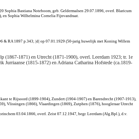
920 Sophia Bastiana Noteboom, geb. Geldermalsen 29.07.1896, overl. Blaricum
, en Sophia Wilhelmina Cornelia Fijnvandraat.
96 & RA 1897 p.343; |d| op 07.01.1929 (50-jarig huwelijk met Koning
Willem
lp (1867-1871) en Utrecht (1871-1900), overl. Leerdam 1
923; tr. 1e
ik Jurriaanse (1815-1872) en Adriana Catharina Hofstede (ca.1819-
ikant te Rijsoord (1899-1904), Zundert (1904-1907) en Barendrecht (1907-1913),
9), Vlissingen (1866), Vlaardingen (1869), Zutphen (1876), hoogleraar Utrecht
rinchem 03.04.1866, overl. Zeist 07.12.1947, begr. Leerdam (Alg.Bpl.), d.v.