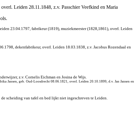
overl. Leiden 28.11.1848, z.v. Passchier Veefkind en Maria
ols.
eiden 23.04.1797, fabrikeur (1819), muziekmeester (1828,1861), overl. Leiden
6.1798, dekenfabrikeur, overl. Leiden 18.03.1838, z.v. Jacobus Rozendaal en
derwijzer, z.v. Cornelis Eichman en Josina de Wijs.
drika Jansen, geb. Oud-Loosdrecht 08.06.1821, overl. Leiden 20.10.1899, d.v. Jan Jansen en
e scheiding van tafel en bed lijkt niet ingeschreven te Leiden.