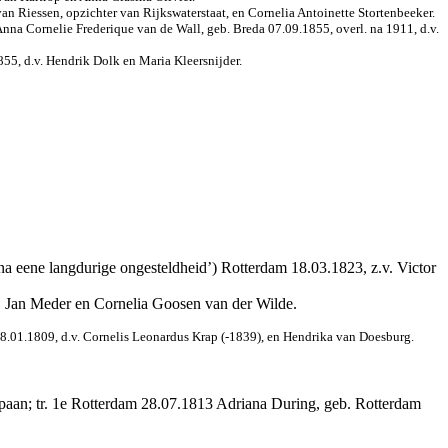
an Riessen, opzichter van Rijkswaterstaat, en Cornelia Antoinette Stortenbeeker.
nna Cornelie Frederique van de Wall, geb. Breda 07.09.1855, overl. na 1911, d.v.
55, d.v. Hendrik Dolk en Maria Kleersnijder.
na eene langdurige ongesteldheid’) Rotterdam 18.03.1823, z.v. Victor
v. Jan Meder en Cornelia Goosen van der Wilde.
8.01.1809, d.v. Cornelis Leonardus Krap (-1839), en Hendrika van Doesburg.
paan; tr. 1e Rotterdam 28.07.1813 Adriana During, geb. Rotterdam