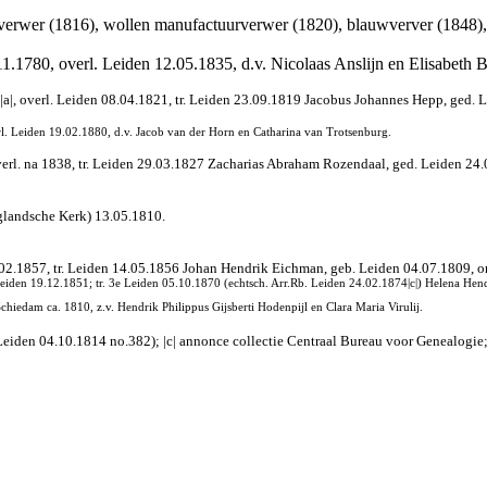
nverwer (1816), wollen manufactuurverwer (1820), blauwverver (1848), 
.1780, overl. Leiden 12.05.1835, d.v. Nicolaas Anslijn en Elisabeth B
|, overl. Leiden 08.04.1821, tr. Leiden 23.09.1819 Jacobus Johannes Hepp, ged. L
rl. Leiden 19.02.1880, d.v. Jacob van der Horn en Catharina van Trotsenburg.
rl. na 1838, tr. Leiden 29.03.1827 Zacharias Abraham Rozendaal, ged. Leiden 24.0
glandsche Kerk) 13.05.1810.
.02.1857, tr. Leiden 14.05.1856 Johan Hendrik Eichman, geb. Leiden 04.07.1809, on
eiden 19.12.1851; tr. 3e Leiden 05.10.1870 (echtsch. Arr.Rb. Leiden 24.02.1874|c|) Helena Hen
iedam ca. 1810, z.v. Hendrik Philippus Gijsberti Hodenpijl en Clara Maria Virulij.
eiden 04.10.1814 no.382); |c| annonce collectie Centraal Bureau voor Genealogie; d