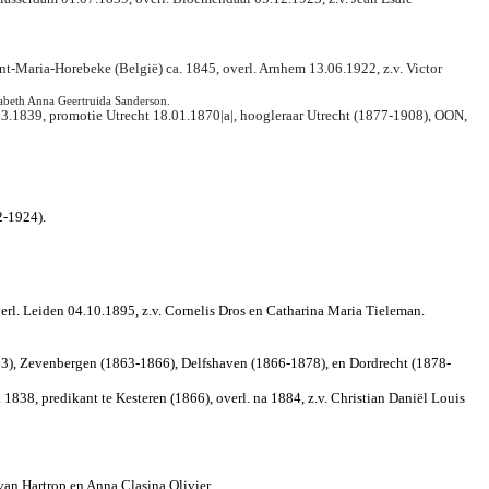
t-Maria-Horebeke (België) ca. 1845, overl. Arnhem 13.06.1922, z.v. Victor
sabeth Anna Geertruida Sanderson.
03.1839, promotie Utrecht 18.01.1870|a|, hoogleraar Utrecht (1877-1908), OON,
2-1924).
verl. Leiden 04.10.1895, z.v. Cornelis Dros en Catharina Maria Tieleman.
63), Zevenbergen (1863-1866), Delfshaven (1866-1878), en Dordrecht (1878-
1838, predikant te Kesteren (1866), overl. na 1884, z.v. Christian Daniël Louis
van Hartrop en Anna Clasina Olivier.