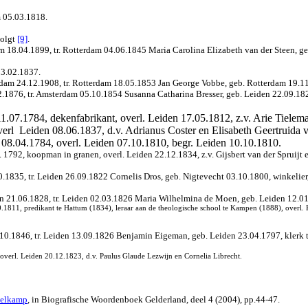
 05.03.1818.
volgt
[9]
.
8.04.1899, tr. Rotterdam 04.06.1845 Maria Carolina Elizabeth van der Steen, geb.
03.02.1837.
dam 24.12.1908, tr. Rotterdam 18.05.1853 Jan George Vobbe, geb. Rotterdam 19.11
876, tr. Amsterdam 05.10.1854 Susanna Catharina Bresser, geb. Leiden 22.09.1824,
.07.1784, dekenfabrikant, overl. Leiden 17.05.1812, z.v. Arie Tieleman
verl
Leiden 08.06.1837, d.v. Adrianus Coster en Elisabeth Geertruida v
 08.04.1784, overl. Leiden 07.10.1810, begr. Leiden 10.10.1810.
a. 1792, koopman in granen, overl. Leiden 22.12.1834, z.v. Gijsbert van der Sprui
1835, tr. Leiden 26.09.1822 Cornelis Dros, geb. Nigtevecht 03.10.1800, winkelier, z
den 21.06.1828, tr. Leiden 02.03.1826 Maria Wilhelmina de Moen, geb. Leiden 12.
1, predikant te Hattum (1834), leraar aan de theologische school te Kampen (1888), overl
10.1846, tr. Leiden 13.09.1826 Benjamin Eigeman, geb. Leiden 23.04.1797, klerk t
overl. Leiden 20.12.1823, d.v. Paulus Glaude Lezwijn en Cornelia Librecht.
elkamp
, in Biografische Woordenboek Gelderland, deel 4 (2004), pp.44-47.