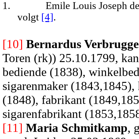
1.
Emile Louis Joseph de
volgt
[4]
.
[10]
Bernard
us Verbrugge
Toren (rk)) 25.10.1799, ka
bediende (1838), winkelbed
sigarenmaker (1843,1845),
(1848), fabrikant (1849,185
sigarenfabrikant (1853,185
[11]
Maria Schmitkamp
, 