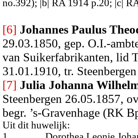
no.392); |b| RA 1914 p.20; |c| R
[6]
Johannes Paulus Theo
29.03.1850, gep. O.I.-ambt
van Suikerfabrikanten, lid
31.01.1910, tr. Steenberge
[7]
Julia Johanna Wilhel
Steenbergen 26.05.1857, ov
begr. ’s-Gravenhage (RK Bp
Uit dit huwelijk:
1.
Dorothea Leonie Joha