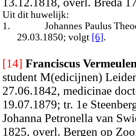
13.12.1818, overl. Breda 1
Uit dit huwelijk:
1.
Johannes Paulus Theo
29.03.1850; volgt
[6]
.
[14]
Franciscus Vermeule
student M(edicijnen) Leide
27.06.1842, medicinae doct
19.07.1879; tr. 1e Steenbe
Johanna Petronella van Swi
1825, overl. Bergen op Zoo