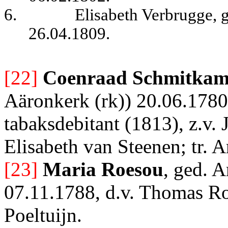
6.
Elisabeth Verbrugge, 
26.04.1809.
[22]
Coenraad Schmitka
Aäronkerk (rk)) 20.06.1780|
tabaksdebitant (1813), z.v
Elisabeth van Steenen; tr.
[23]
Maria Roesou
, ged. 
07.11.1788, d.v. Thomas Ro
Poeltuijn.