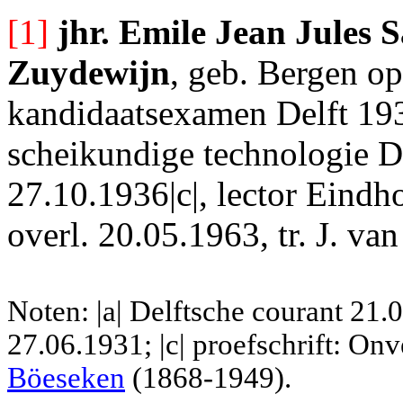
[1]
jhr. Emile Jean Jules
Zuydewijn
, geb. Bergen o
kandidaatsexamen Delft 193
scheikundige technologie De
27.10.1936|c|, lector Eind
overl. 20.05.1963, tr. J. van
Noten: |a| Delftsche courant 21
27.06.1931; |c| proefschrift: On
Böeseken
(1868-1949).