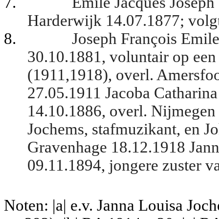
7.
Emile Jacques Joseph 
Harderwijk 14.07.1877; volg
8.
Joseph François Emil
30.10.1881, voluntair op een
(1911,1918), overl. Amersfoor
27.05.1911 Jacoba Catharina
14.10.1886, overl. Nijmegen
Jochems, stafmuzikant, en Joh
Gravenhage 18.12.1918 Jann
09.11.1894, jongere zuster v
Noten: |a| e.v. Janna Louisa Joc