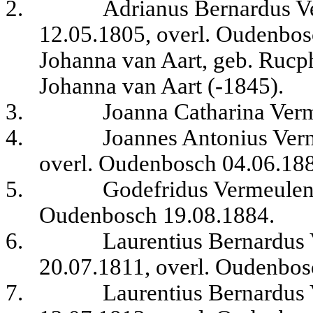
2.
Adrianus Bernardus V
12.05.1805, overl. Oudenbos
Johanna van Aart, geb. Rucph
Johanna van Aart (-1845).
3.
Joanna Catharina Ver
4.
Joannes Antonius Ver
overl. Oudenbosch 04.06.18
5.
Godefridus Vermeulen
Oudenbosch 19.08.1884.
6.
Laurentius Bernardus
20.07.1811, overl. Oudenbos
7.
Laurentius Bernardus