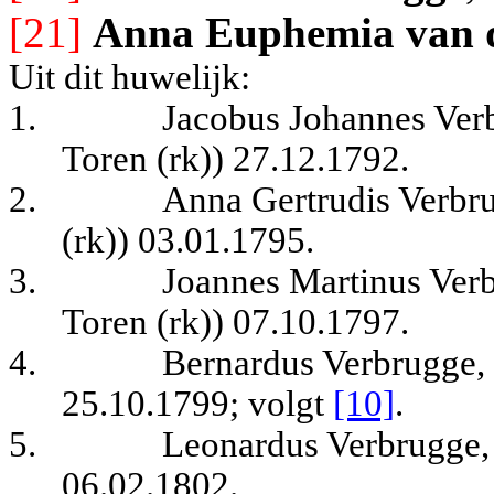
[21]
Anna Euphemia van 
Uit dit huwelijk:
1.
Jacobus Johannes Ver
Toren (rk)) 27.12.1792.
2.
Anna Gertrudis Verbr
(rk)) 03.01.1795.
3.
Joannes Martinus Ver
Toren (rk)) 07.10.1797.
4.
Bernardus Verbrugge,
25.10.1799; volgt
[10]
.
5.
Leonardus Verbrugge,
06.02.1802.