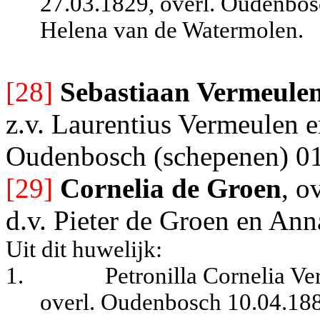
27.03.1829, overl. Oudenbosc
Helena van de Watermolen.
[28]
Sebastiaan Vermeule
z.v. Laurentius Vermeulen e
Oudenbosch (schepenen) 0
[29]
Cornelia de Groen
, o
d.v. Pieter de Groen en An
Uit dit huwelijk:
1.
Petronilla Cornelia V
overl. Oudenbosch 10.04.18