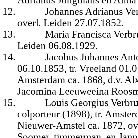
Adrianus Jongmans en Alida 
12.
Johannes Adrianus Ver
overl. Leiden 27.07.1852.
13.
Maria Francisca Verbr
Leiden 06.08.1929.
14.
Jacobus Johannes Anto
06.10.1853, tr. Vreeland 01.
Amsterdam ca. 1868, d.v. Al
Jacomina Leeuweeina Roosm
15.
Louis Georgius Verbru
colporteur (1898), tr. Amste
Nieuwer-Amstel ca. 1872, ove
Soomer, timmerman, en Jann