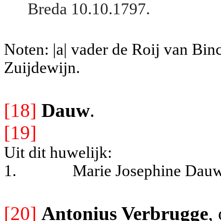
Breda 10.10.1797.
Noten: |a| vader de Roij van Bi
Zuijdewijn.
[18]
Dauw
.
[19]
Uit dit huwelijk:
1.
Marie Josephine Dauw
[20]
Antonius Verbrugge
,