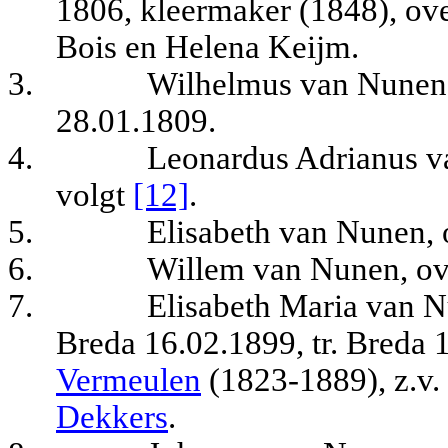
1806, kleermaker (1848), ove
Bois en Helena Keijm.
3.
Wilhelmus van Nunen, 
28.01.1809.
4.
Leonardus Adrianus v
volgt
[12]
.
5.
Elisabeth van Nunen, 
6.
Willem van Nunen, ove
7.
Elisabeth Maria van N
Breda 16.02.1899, tr. Breda
Vermeulen
(1823-1889), z.v.
Dekkers
.