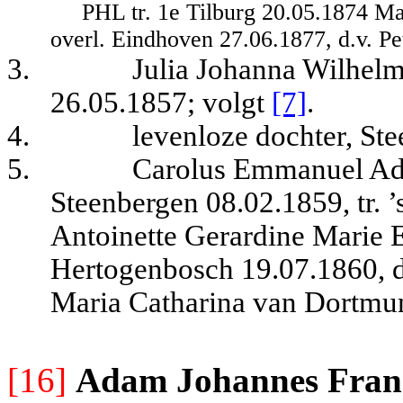
PHL tr. 1e Tilburg 20.05.1874 Ma
overl.
Eindhoven 27.06.1877, d.v. Pe
3.
Julia Johanna Wilhelm
26.05.1857; volgt
[7]
.
4.
levenloze dochter, St
5.
Carolus Emmanuel Adr
Steenbergen 08.02.1859, tr.
Antoinette Gerardine Marie 
Hertogenbosch 19.07.1860, d
Maria Catharina van Dortmu
[16]
Adam Johannes Frans