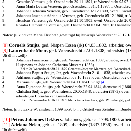
5.
Gerardus Verresen, geb. Ossendrecht 29.11.1894, tr. Woensdrecht 05.07
6.
Anna Maria Louisa Verresen, geb.
Ossendrecht 31.01.1897, tr. Ossendrec
7.
Johanna Catharina Verresen, geb. Ossendrecht 02.12.1899, overl. Ossend
8.
Johannes Josephus Adrianus Verresen, geb.
Ossendrecht 05.12.1900, tr. 
9.
Henricus Verresen, geb. Ossendrecht 21.10.1903, overl. Ossendrecht 26.
10.
Rosalia Clementina Verresen, geb. Ossendrecht 07.04.1905, tr. Ossendre
Noten: |a| kind van Maria Elisabeth gewettigd bij huwelijk Woensdrecht 28.12.1
[8] 
Cornelis Stuijts
, ged. Nispen-Essen (rk) 04.03.1802, arbeider, o
[9]
Laurentia de Moor
, ged. Woensdrecht 27.01.1808, arbeidster (
Uit dit huwelijk:
1.
Johannes Franciscus Stuijts, geb. Woensdrecht ca. 1837, arbeider, overl
Huijsmans en Johanna Catharina Musters (-1858).
EH tr. 2e Woensdrecht 30.04.1870 Gerardus Josephus Meesters, geb. Woensdrecht
2.
Johannes Baptist Stuijts, Jan, geb. Woensdrecht 21.01.1838, arbeider, o
3.
Adrianus Stuijts, geb. Woensdrecht 08.10.1839, overl. Ossendrecht 02.0
4.
Marinus Stuijts, geb. Woensdrecht 04.11.1841; volgt
[4]
.
5.
Anna Dijmphna Stuijts, geb. Woensdrecht 22.04.1844, dienstmeid (1866
6.
Christina Stuijts, geb. Woensdrecht 20.05.1848, arbeidster (1873), overl
arbeider, en Cornelia van Ginneken.
LG tr. 2e Woensdrecht 16.02.1899 Maria Anna Averbeck, geb. Wilmsberg|a|, ged.
Noten: |a| huw.akte Woensdrecht 1899 no.9; |b| nu Ortsteil van Steinfurt in Bund
[10] 
Petrus Johannes Dekkers
, Johannes, geb. ca. 1799/1800, arbei
[11]
Adriana Nelen
, geb. ca. 1809, arbeidster (1833,1836), overl. na
Uit dit huwelijk: