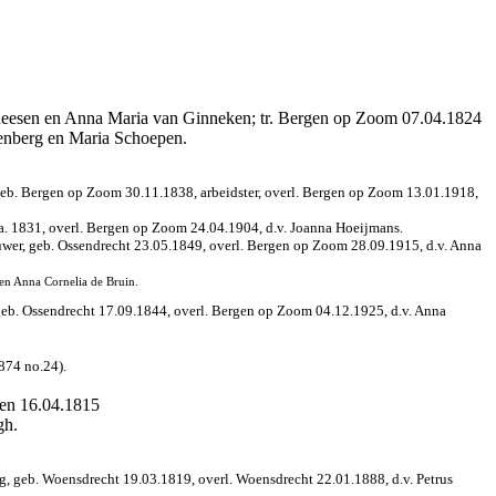
erheesen en Anna Maria van Ginneken; tr. Bergen op Zoom 07.04.1824
genberg en Maria Schoepen.
geb. Bergen op Zoom 30.11.1838, arbeidster, overl. Bergen op Zoom 13.01.1918,
a. 1831, overl. Bergen op Zoom 24.04.1904, d.v. Joanna Hoeijmans.
uwer, geb. Ossendrecht 23.05.1849, overl. Bergen op Zoom 28.09.1915, d.v. Anna
en Anna Cornelia de Bruin.
eb. Ossendrecht 17.09.1844, overl. Bergen op Zoom 04.12.1925, d.v. Anna
874 no.24).
gen 16.04.1815
gh.
, geb. Woensdrecht 19.03.1819, overl. Woensdrecht 22.01.1888, d.v. Petrus