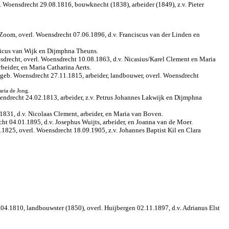
 Woensdrecht 29.08.1816, bouwknecht (1838), arbeider (1849), z.v. Pieter
Zoom, overl. Woensdrecht 07.06.1896, d.v. Franciscus van der Linden en
ricus van Wijk en Dijmphna Theuns.
drecht, overl. Woensdrecht 10.08.1863, d.v. Nicasius/Karel Clement en Maria
eider, en Maria Catharina Aerts.
 geb. Woensdrecht 27.11.1815, arbeider, landbouwer, overl. Woensdrecht
aria de Jong.
endrecht 24.02.1813, arbeider, z.v. Petrus Johannes Lakwijk en Dijmphna
831, d.v. Nicolaas Clement, arbeider, en Maria van Boven.
t 04.01.1895, d.v. Josephus Wuijts, arbeider, en Joanna van de Moer.
1825, overl. Woensdrecht 18.09.1905, z.v. Johannes Baptist Kil en Clara
04.1810, landbouwster (1850), overl. Huijbergen 02.11.1897, d.v. Adrianus Elst