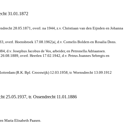
echt 31.01.1872
ndrecht 28.05.1871, overl. na 1944, z.v. Christiaan van den Eijnden en Johanna
3, overl. Hoensbroek 17.08.1962|a|, d.v. Cornelis Bolders en Rosalia Dons.
, d.v. Josephus Jacobus de Vos, arbeider, en Petronella Adriaansen.
26.08.1889, overl. Heerlen 17.02.1942, d.v. Petrus Joannes Sebregts en
 Rotterdam (R.K. Bpl. Crooswijk) 12.03.1958, tr. Woensdrecht 13.09.1912
cht 25.05.1937, tr. Ossendrecht 11.01.1886
 en Maria Elisabeth Paasen.