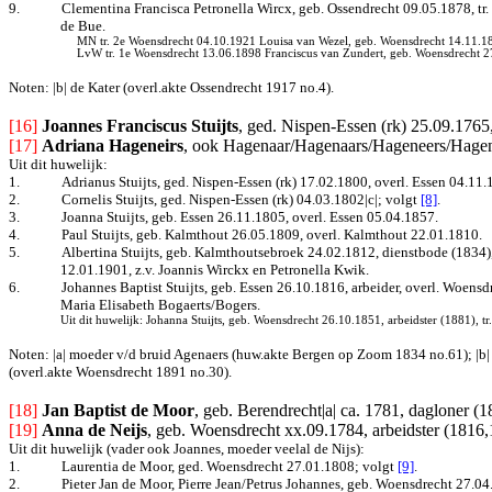
9.
Clementina Francisca Petronella Wircx, geb.
Ossendrecht 09.05.1878, tr.
de Bue.
MN tr. 2e Woensdrecht 04.10.1921 Louisa van Wezel, geb. Woensdrecht 14.11.1876,
LvW tr. 1e Woensdrecht 13.06.1898 Franciscus van Zundert, geb. Woensdrecht 27.
Noten: |b| de Kater (overl.akte Ossendrecht 1917 no.4).
[16]
Joannes Franciscus Stuijts
, ged. Nispen-Essen (rk) 25.09.1765,
[17]
Adriana Hageneirs
, ook Hagenaar/Hagenaars/Hageneers/Hagene
Uit dit huwelijk:
1.
Adrianus Stuijts, ged. Nispen-Essen (rk) 17.02.1800, overl. Essen 04.11.
2.
Cornelis Stuijts, ged. Nispen-Essen (rk) 04.03.1802|c|
; volgt
[8]
.
3.
Joanna Stuijts, geb. Essen 26.11.1805, overl. Essen 05.04.1857.
4.
Paul Stuijts, geb. Kalmthout 26.05.1809, overl. Kalmthout 22.01.1810.
5.
Albertina Stuijts, geb. Kalmthoutsebroek 24.02.1812, dienstbode (1834)
12.01.1901, z.v. Joannis Wirckx en Petronella Kwik.
6.
Johannes Baptist Stuijts, geb. Essen 26.10.1816, arbeider, overl. Woen
Maria Elisabeth Bogaerts/Bogers.
Uit dit huwelijk: Johanna Stuijts, geb. Woensdrecht 26.10.1851, arbeidster (1881), 
Noten: |a| moeder v/d bruid Agenaers (huw.akte Bergen op Zoom 1834 no.61); |b|
(overl.akte Woensdrecht 1891 no.30).
[18]
Jan Baptist de Moor
, geb. Berendrecht|a| ca. 1781, dagloner (
[19]
Anna de Neijs
, geb. Woensdrecht xx.09.1784, arbeidster (1816,
Uit dit huwelijk (vader ook Joannes, moeder veelal de Nijs):
1.
Laurentia de Moor, ged. Woensdrecht 27.01.1808
; volgt
[9]
.
2.
Pieter Jan de Moor, Pierre Jean/Petrus Johannes, geb. Woensdrecht 27.0