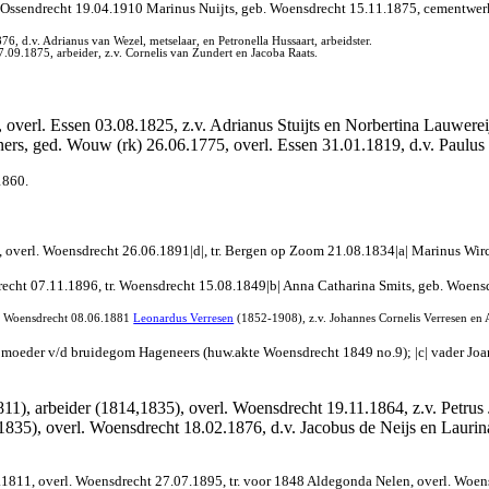
 Ossendrecht 19.04.1910 Marinus Nuijts, geb. Woensdrecht 15.11.1875, cementwerker
 d.v. Adrianus van Wezel, metselaar, en Petronella Hussaart, arbeidster.
09.1875, arbeider, z.v. Cornelis van Zundert en Jacoba Raats.
 overl. Essen 03.08.1825, z.v. Adrianus Stuijts en Norbertina Lauwerei
rs, ged. Wouw (rk) 26.06.1775, overl. Essen 31.01.1819, d.v. Paulu
1860.
, overl. Woensdrecht 26.06.1891|d|, tr. Bergen op Zoom 21.08.1834|a| Marinus Wir
sdrecht 07.11.1896, tr. Woensdrecht 15.08.1849|b| Anna Catharina Smits, geb. Woens
tr. Woensdrecht 08.06.1881
Leonardus Verresen
(1852-1908), z.v. Johannes Cornelis Verresen en
 moeder v/d bruidegom Hageneers (huw.akte Woensdrecht 1849 no.9); |c| vader Joan
1811), arbeider (1814,1835), overl. Woensdrecht 19.11.1864, z.v. Petrus
1835), overl. Woensdrecht 18.02.1876, d.v. Jacobus de Neijs en Laurin
4.1811, overl. Woensdrecht 27.07.1895, tr. voor 1848 Aldegonda Nelen, overl. Woe