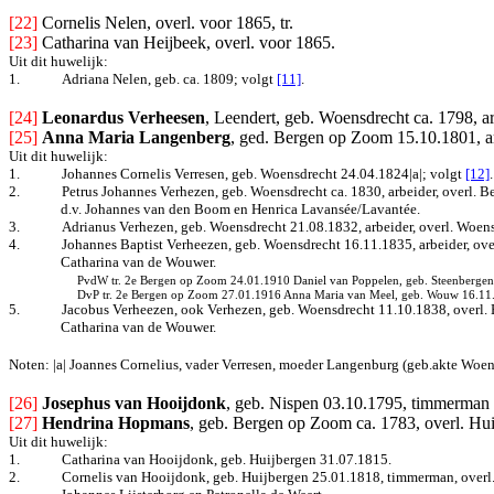
[22]
Cornelis Nelen, overl. voor 1865, tr.
[23]
Catharina van Heijbeek, overl. voor 1865.
Uit dit huwelijk:
1.
Adriana Nelen, geb. ca. 1809; volgt
[11]
.
[24]
Leonardus Verheesen
, Leendert, geb. Woensdrecht ca. 1798, 
[25]
Anna Maria Langenberg
, ged. Bergen op Zoom 15.10.1801, a
Uit dit huwelijk:
1.
Johannes Cornelis Verresen, geb. Woensdrecht 24.04.1824|a|
; volgt
[12]
.
2.
Petrus Johannes Verhezen, geb. Woensdrecht ca. 1830, arbeider, overl.
d.v. Johannes van den Boom en Henrica Lavansée/Lavantée.
3.
Adrianus Verhezen, geb. Woensdrecht 21.08.1832, arbeider, overl. Woens
4.
Johannes Baptist Verheezen, geb. Woensdrecht 16.11.1835, arbeider, ov
Catharina van de Wouwer.
PvdW tr. 2e Bergen op Zoom 24.01.1910 Daniel van Poppelen, geb. Steenbergen 
DvP tr. 2e Bergen op Zoom 27.01.1916 Anna Maria van Meel, geb. Wouw 16.11.18
5.
Jacobus Verheezen, ook Verhezen, geb. Woensdrecht 11.10.1838, overl.
Catharina van de Wouwer.
Noten: |a| Joannes Cornelius, vader Verresen, moeder Langenburg (geb.akte Woen
[26]
Josephus van Hooijdonk
, geb. Nispen 03.10.1795, timmerman 
[27]
Hendrina Hopmans
, geb. Bergen op Zoom ca. 1783, overl. Hu
Uit dit huwelijk:
1.
Catharina van Hooijdonk, geb. Huijbergen 31.07.1815.
2.
Cornelis van Hooijdonk, geb. Huijbergen 25.01.1818, timmerman, overl.