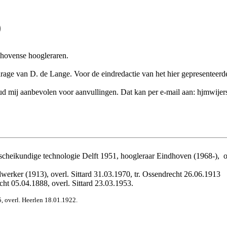
)
dhovense hoogleraren.
drage van
D. de Lange
. Voor de eindredactie van het hier gepresenteerde
k houd mij aanbevolen voor aanvullingen. Dat kan per e-mail aan: hjmwij
 scheikundige technologie Delft 1951, hoogleraar Eindhoven (1968-),
o
erker (1913), overl. Sittard 31.03.1970, tr. Ossendrecht 26.06.1913 
cht 05.04.1888, overl. Sittard 23.03.1953.
5, overl. Heerlen 18.01.1922.