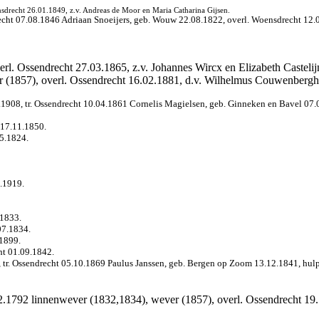
nsdrecht 26.01.1849, z.v. Andreas de Moor en Maria Catharina Gijsen.
ht 07.08.1846 Adriaan Snoeijers, geb. Wouw 22.08.1822, overl. Woensdrecht 12.03.
erl. Ossendrecht 27.03.1865, z.v. Johannes Wircx en Elizabeth Castelij
ter (1857), overl. Ossendrecht 16.02.1881, d.v. Wilhelmus Couwenberg
.1908, tr. Ossendrecht 10.04.1861 Cornelis Magielsen, geb. Ginneken en Bavel 07.0
 17.11.1850.
05.1824.
1.1919.
.1833.
07.1834.
.1899.
ht 01.09.1842.
 tr. Ossendrecht 05.10.1869 Paulus Janssen, geb. Bergen op Zoom 13.12.1841, hulpo
02.1792 linnenwever (1832,1834), wever (1857), overl. Ossendrecht 19.