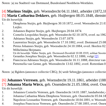
Noten: |a| nu Stadtteil van Dortmund, Bundesland Nordrhein-Westfalen.
[4]
Marinus Stuijts
, geb. Woensdrecht 04.11.1841, arbeider (1872,1
[5]
Maria Catharina Dekkers
, geb. Huijbergen 08.05.1848, dienstm
Uit dit huwelijk:
1.
Dimphena Stuijts, geb. Huijbergen 30.10.1872, overl. Woensdrecht 21.03
Luijkx.
2.
Johannes Baptist Stuijts, geb. Huijbergen 20.04.1874.
3.
Cornelis Leopoldus Stuijts, geb. Woensdrecht 02.10.1876, overl. na 1962
4.
Adrianus Stuijts, geb. Woensdrecht 15.07.1879.
5.
Laurentius Stuijts, geb. Woensdrecht 17.10.1882, overl. Dortmund 25.08
6.
Petrus Johannes Stuijts, geb. Woensdrecht 24.10.1884, overl. Heerlen 02
Wilhelmina Heijmans.
Uit dit huwelijk: Walter Stuijts, geb. Dortmund-Dorstfeld 10.08.1919, soldaat Stoo
7.
Gerardus Josephus Stuijts, geb. Woensdrecht 02.12.1886; volgt
[2]
.
8.
Franciscus Adrianus Stuijts, geb. Woensdrecht 16.11.1888, directeur va
Pieternella van Gemst, geb. Woensdrecht 13.02.1892, overl. Rotterdam 0
Noten: |a| B
a
lders (annonce collectie CBG); |b| wedr Sebre
ch
ts (annonce collecti
[6] 
Johannes Verresen
, geb. Woensdrecht 19.11.1861, arbeider (188
[7]
Johanna Maria Wircx
, geb. Ossendrecht 21.05.1864, overl. Os
Uit dit huwelijk:
1.
Johannes Cornelis Verresen, geb. Ossendrecht 14.01.1887, landarbeider,
2.
Johanna Catharina Maria Dimphena Verresen, geb.
Ossendrecht 05.04.1
3.
Napoleon Leonardus Verresen, geb. Ossendrecht 18.04.1891, tr. Woensdr
4.
Josephus Franciscus Verresen, geb. Ossendrecht 27.08.1893, overl. Osse