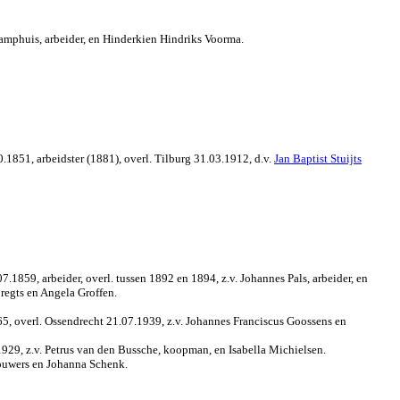
amphuis, arbeider, en Hinderkien Hindriks Voorma.
1851, arbeidster (1881), overl. Tilburg 31.03.1912, d.v.
Jan Baptist Stuijts
1859, arbeider, overl. tussen 1892 en 1894, z.v. Johannes Pals, arbeider, en
bregts en Angela Groffen.
5, overl. Ossendrecht 21.07.1939, z.v. Johannes Franciscus Goossens en
929, z.v. Petrus van den Bussche, koopman, en Isabella Michielsen.
ouwers en Johanna Schenk.