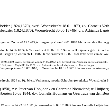
arbeider (1824,1870), overl. Woensdrecht 18.01.1879, z.v. Cornelis V
rbeidster (1824,1870), Woensdrecht 30.05.1874|b|, d.v. Adrianus Lan
 Bergen op Zoom 20.12.1903, tr. Bergen op Zoom 14.01.1864 Maria van den Boom, 
drecht 14.06.1874, tr. Woensdrecht 09.02.1867 Nathalia Hoeijmans, geb. Brussel c
erl. Bergen op Zoom 26.11.1907, tr. Woensdrecht 12.02.1870 Petronella van de Wo
29.08.1850, overl. Bergen op Zoom 24.09.1922, z.v. Bernard van Poppelen, metselaarsknecht, 
49, overl. Vught 03.05.1921, d.v. Anthonij van Meel, dagloner, en Maria Huijps.
 Bergen op Zoom 18.07.1910, tr. Ossendrecht 18.05.1867 Johanna van de Wouwer, g
sdrecht 1824 no.9); |b| e.v. Verheezen, moeder Schobber (overl.akte Woensdrecht 1
(1850), z.v. Peter van Hooijdonk en Geertruda Nieuwland; tr. Huijber
ijbergen 16.03.1844, d.v. Cornelis Hopmans en Geertruda van den Ber
 Woensdrecht 22.08.1881, tr. Woensdrecht 07.12.1849 Joanna Cornelia Luijsterborg