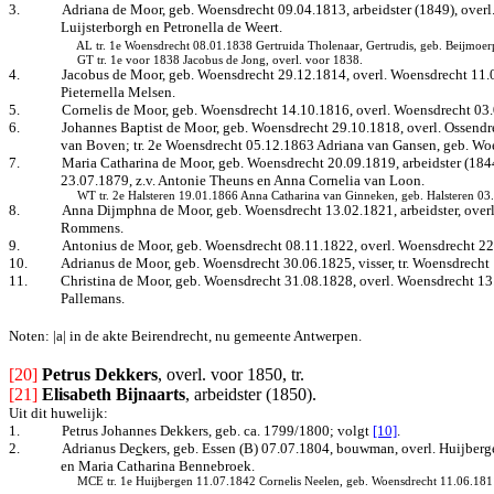
3.
Adriana de Moor, geb. Woensdrecht 09.04.1813, arbeidster (1849), overl
Luijsterborgh en Petronella de Weert.
AL tr. 1e Woensdrecht 08.01.1838 Gertruida Tholenaar, Gertrudis, geb. Beijmoer
GT tr. 1e voor 1838 Jacobus de Jong, overl. voor 1838.
4.
Jacobus de Moor, geb. Woensdrecht 29.12.1814, overl. Woensdrecht 11.0
Pieternella Melsen.
5.
Cornelis de Moor, geb. Woensdrecht 14.10.1816, overl. Woensdrecht 03.
6.
Johannes Baptist de Moor, geb. Woensdrecht 29.10.1818, overl. Ossendr
van Boven; tr. 2e Woensdrecht 05.12.1863 Adriana van Gansen, geb. Woen
7.
Maria Catharina de Moor, geb. Woensdrecht 20.09.1819, arbeidster (184
23.07.1879, z.v. Antonie Theuns en Anna Cornelia van Loon.
WT tr. 2e Halsteren 19.01.1866 Anna Catharina van Ginneken, geb. Halsteren 03.
8.
Anna Dijmphna de Moor, geb. Woensdrecht 13.02.1821, arbeidster, overl
Rommens.
9.
Antonius de Moor, geb. Woensdrecht 08.11.1822, overl. Woensdrecht 22
10.
Adrianus de Moor, geb. Woensdrecht 30.06.1825, visser, tr. Woensdrecht
11.
Christina de Moor, geb. Woensdrecht 31.08.1828, overl. Woensdrecht 13.
Pallemans.
Noten: |a| in de akte Beirendrecht, nu gemeente Antwerpen.
[20]
Petrus Dekkers
, overl. voor 1850, tr.
[21]
Elisabeth Bijnaarts
, arbeidster (1850).
Uit dit huwelijk:
1.
Petrus Johannes Dekkers, geb. ca. 1799/1800
; volgt
[10]
.
2.
Adrianus De
c
kers, geb. Essen (B) 07.07.1804, bouwman, overl. Huijberg
en Maria Catharina Bennebroek.
MCE tr. 1e Huijbergen 11.07.1842 Cornelis Neelen, geb. Woensdrecht 11.06.1811,