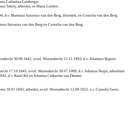
aria Catharina Lambregts.
us Taheij, arbeider, en Maria Linders.
, d.v. Martinus Antonius van den Berg, bloemist, en Cornelia van den Berg.
tinus Antonius van den Berg en Cornelia van den Berg.
sendrecht 30.09.1842, overl. Woensdrecht 12.11.1893, d.v. Johannes Baptist
recht 17.10.1843, overl. Woensdrecht 30.07.1909, d.v. Johanna Nuijts, arbeidster.
1842, d.v. Karel Kil en Johanna Catharina van Damme.
ren 18.01.1845, arbeider, overl. Woensdrecht 12.08.1922, z.v. Cornelis Geers,