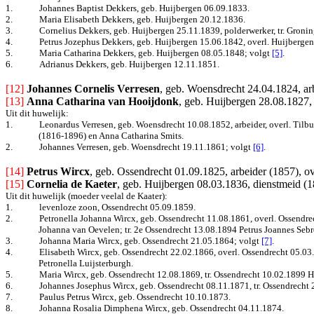
1.
Johannes Baptist Dekkers, geb. Huijbergen 06.09.1833.
2.
Maria Elisabeth Dekkers, geb. Huijbergen 20.12.1836.
3.
Cornelius Dekkers, geb. Huijbergen 25.11.1839, polderwerker, tr. Groni
4.
Petrus Jozephus Dekkers, geb. Huijbergen 15.06.1842, overl. Huijberge
5.
Maria Catharina Dekkers, geb. Huijbergen 08.05.1848
; volgt
[5]
.
6.
Adrianus Dekkers, geb. Huijbergen 12.11.1851.
[12] 
Johannes Cornelis Verresen
, geb. Woensdrecht 24.04.1824, ar
[13]
Anna Catharina van Hooijdonk
, geb. Huijbergen 28.08.1827, 
Uit dit huwelijk:
1.
Leonardus Verresen, geb. Woensdrecht 10.08.1852, arbeider, overl. Tilbu
(1816-1896) en Anna Catharina Smits.
2.
Johannes Verresen, geb. Woensdrecht 19.11.1861
; volgt
[6]
.
[14] 
Petrus Wircx
, geb. Ossendrecht 01.09.1825, arbeider (1857), o
[15]
Cornelia de Kaeter
, geb. Huijbergen 08.03.1836, dienstmeid (18
Uit dit huwelijk (moeder veelal de Kaater):
1.
levenloze zoon, Ossendrecht 05.09.1859.
2.
Petronella Johanna Wircx, geb. Ossendrecht 11.08.1861, overl. Ossendrech
Johanna van Oevelen; tr. 2e Ossendrecht 13.08.1894 Petrus Joannes Sebre
3.
Johanna Maria Wircx, geb. Ossendrecht 21.05.1864
; volgt
[7]
.
4.
Elisabeth Wircx, geb. Ossendrecht 22.02.1866, overl. Ossendrecht 05.03
Petronella Luijsterburgh.
5.
Maria Wircx, geb. Ossendrecht 12.08.1869, tr. Ossendrecht 10.02.1899 H
6.
Johannes Josephus Wircx, geb. Ossendrecht 08.11.1871, tr.
Ossendrecht 
7.
Paulus Petrus Wircx, geb. Ossendrecht 10.10.1873.
8.
Johanna Rosalia Dimphena Wircx, geb.
Ossendre
cht 04.11.1874.