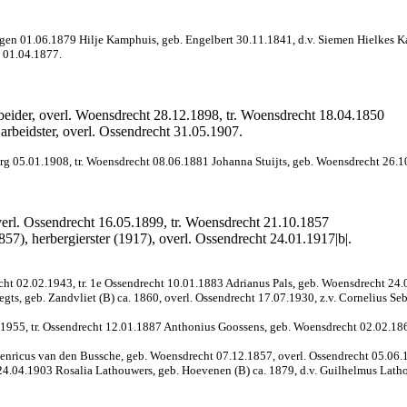
ngen 01.06.1879 Hilje Kamphuis, geb. Engelbert 30.11.1841, d.v. Siemen Hielkes K
n 01.04.1877.
beider, overl. Woensdrecht 28.12.1898, tr. Woensdrecht 18.04.1850
arbeidster, overl. Ossendrecht 31.05.1907.
rg 05.01.1908, tr. Woensdrecht 08.06.1881 Johanna Stuijts, geb. Woensdrecht 26.10.
verl. Ossendrecht 16.05.1899, tr. Woensdrecht 21.10.1857
57), herbergierster (1917), overl. Ossendrecht 24.01.1917|b|.
t 02.02.1943, tr. 1e Ossendrecht 10.01.1883 Adrianus Pals, geb. Woensdrecht 24.07.
gts, geb. Zandvliet (B) ca. 1860, overl. Ossendrecht 17.07.1930, z.v. Cornelius Se
.1955, tr. Ossendrecht 12.01.1887 Anthonius Goossens, geb. Woensdrecht 02.02.186
enricus van den Bussche, geb. Woensdrecht 07.12.1857, overl. Ossendrecht 05.06.1
24.04.1903 Rosalia Lathouwers, geb. Hoevenen (B) ca. 1879, d.v. Guilhelmus Lath