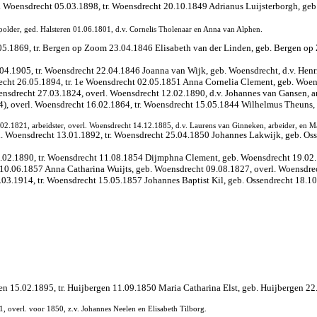
. Woensdrecht 05.03.1898, tr. Woensdrecht 20.10.1849 Adrianus Luijsterborgh, geb.
polder, ged. Halsteren 01.06.1801, d.v. Cornelis Tholenaar en Anna van Alphen.
5.1869, tr. Bergen op Zoom 23.04.1846 Elisabeth van der Linden, geb. Bergen op 
04.1905, tr. Woensdrecht 22.04.1846 Joanna van Wijk, geb. Woensdrecht, d.v. Hen
echt 26.05.1894, tr. 1e Woensdrecht 02.05.1851 Anna Cornelia Clement, geb. Woens
sdrecht 27.03.1824, overl. Woensdrecht 12.02.1890, d.v. Johannes van Gansen, arb
4), overl. Woensdrecht 16.02.1864, tr. Woensdrecht 15.05.1844 Wilhelmus Theuns,
02.1821, arbeidster, overl. Woensdrecht 14.12.1885, d.v. Laurens van Ginneken, arbeider, en M
. Woensdrecht 13.01.1892, tr. Woensdrecht 25.04.1850 Johannes Lakwijk, geb. Oss
.02.1890, tr. Woensdrecht 11.08.1854 Dijmphna Clement, geb. Woensdrecht 19.02.1
 10.06.1857 Anna Catharina Wuijts, geb. Woensdrecht 09.08.1827, overl. Woensdrech
03.1914, tr. Woensdrecht 15.05.1857 Johannes Baptist Kil, geb. Ossendrecht 18.10.
en 15.02.1895, tr. Huijbergen 11.09.1850 Maria Catharina Elst, geb. Huijbergen 22.
 overl. voor 1850, z.v. Johannes Neelen en Elisabeth Tilborg.