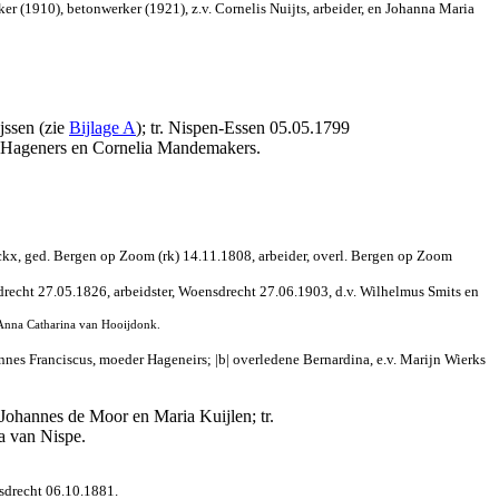
 (1910), betonwerker (1921), z.v. Cornelis Nuijts, arbeider, en Johanna Maria
jssen (zie
Bijlage A
); tr. Nispen-Essen 05.05.1799
s Hageners en Cornelia Mandemakers.
ckx, ged. Bergen op Zoom (rk) 14.11.1808, arbeider, overl. Bergen op Zoom
drecht 27.05.1826, arbeidster, Woensdrecht 27.06.1903, d.v. Wilhelmus Smits en
 Anna Catharina van Hooijdonk.
nes Franciscus, moeder Hageneirs; |b| overledene Bernardina, e.v. Marijn Wierks
 Johannes de Moor en Maria Kuijlen; tr.
a van Nispe.
nsdrecht 06.10.1881.