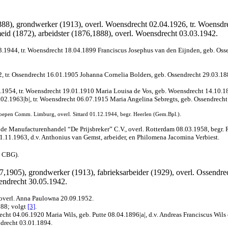
888), grondwerker (1913), overl. Woensdrecht 02.04.1926, tr. Woensdr
eid (1872), arbeidster (1876,1888), overl. Woensdrecht 03.03.1942.
.1944, tr. Woensdrecht 18.04.1899 Franciscus Josephus van den Eijnden, geb. Osse
, tr. Ossendrecht 16.01.1905 Johanna Cornelia Bolders, geb. Ossendrecht 29.03.188
.1954, tr. Woensdrecht 19.01.1910 Maria Louisa de Vos, geb. Woensdrecht 14.10.1884
.02.1963|b|, tr. Woensdrecht 06.07.1915 Maria Angelina Sebregts, geb. Ossendrecht 
ttroepen Comm. Limburg, overl. Sittard 01.12.1944, begr. Heerlen (Gem.Bpl.).
n de Manufacturenhandel “De Prijsbreker” C.V., overl. Rotterdam 08.03.1958, begr.
1.11.1963, d.v. Anthonius van Gemst, arbeider, en Philomena Jacomina Verbiest.
e CBG).
7,1905), grondwerker (1913), fabrieksarbeider (1929), overl. Ossendre
sendrecht 30.05.1942.
 overl. Anna Paulowna 20.09.1952.
888
; volgt
[3]
.
echt 04.06.1920 Maria Wils, geb.
Putte 08.04.1896|a|, d.v. Andreas Franciscus Wils
ndrecht 03.01.1894.