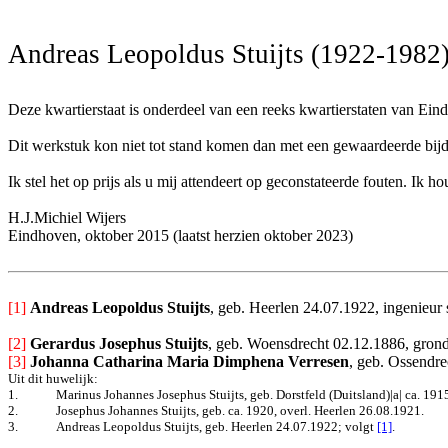
Andreas Leopoldus Stuijts (1922-1982
Deze kwartierstaat is onderdeel van een reeks kwartierstaten van Ein
Dit werkstuk
kon niet tot stand komen dan met een gewaardeerde bij
Ik stel het op prijs als u mij attendeert op geconstateerde fouten. I
H.J.Michiel Wijers
Eindhoven, oktober 2015 (laatst herzien oktober 2023)
[1]
Andreas Leopoldus Stuijts
, geb. Heerlen 24.07.1922, ingenieur
[2] 
Gerardus Josephus Stuijts
, geb. Woensdrecht 02.12.1886, grondw
[3] 
Johanna Catharina Maria Dimphena Verresen
, geb. Ossendre
Uit dit huwelijk:
1.
Marinus Johannes Josephus Stuijts, geb.
Dorstfeld (Duitsland)|a| ca. 191
2.
Josephus Johannes Stuijts, geb. ca. 1920, overl.
Heerlen 26.08.1921.
3.
Andreas Leopoldus Stuijts, geb. Heerlen 24.07.1922; volgt
[1]
.