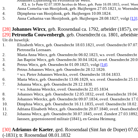
Johannes Lijsterborg en Petronella de Weert.
JCL tr. 1e Putte 02.07.1839 Jacobus de Moor, geb. Putte 16.09.1815, overl. Woe
3.
Anna Cornelia van Hooijdonk, geb. Huijbergen 27.05.1821, tr. Woensdrec
4.
Dijmphena van Hooijdonk, geb. Huijbergen 10.09.1824.
5.
Anna Catharina van Hooijdonk, geb. Huijbergen 28.08.1827
; volgt
[13]
.
[28]
Johannes Wircx
, geb. Roosendaal ca. 1792, arbeider (1857), ov
[29]
Petronella Couwenbergh
, geb. Ossendrecht ca. 1801, arbeids
Uit dit huwelijk:
1.
Elizabeth Wircx, geb. Ossendrecht 18.03.1821, overl. Ossendrecht 07.07
Pietronella Leenaars.
2.
Maria Anna Wircx, geb. Ossendrecht 06.02.1823, w.s. overl.
Ossendrecht
3.
Jan Baptist Wircx, geb. Ossendrecht 30.04.1824, overl. Ossendrecht 20.
4.
Petrus Wircx, geb. Ossendrecht 01.09.1825
; volgt
[14]
.
5.
Petrus Johannes Wircx, geb. Ossendrecht 28.12.1826.
= w.s. Pieter Johannes Wierckx, overl. Ossendrecht 18.04.1833.
6.
Maria Wircx, geb. Ossendrecht 13.06.1829, w.s. overl. Ossendrecht 25.1
7.
Johanna Wircx, geb. Ossendrecht 29.12.1830.
= w.s. Johanna Wierckx, overl.
Ossendrecht 22.05.1834.
8.
Johannes Wircx, geb. Ossendrecht 12.05.1832, overl. Ossendrecht 19.04
9.
Johannes Wierckx, geb. Ossendrecht 09.07.1834, overl. Ossendrecht 17.
10.
Dimphna Wircx, geb. Ossendrecht 16.11.1835, overl. Ossendrecht 18.02
11.
Adriana Elisabeth Wircx, geb. Ossendrecht 20.07.1840, overl. Ossendrec
12.
Johanna Wircx, geb. Ossendrecht 30.07.1845, overl. Zundert 27.03.1892,
Janssen, gepensioneerd militair (1841), en Gesina Heimung.
[30]
Adrianus de Kaeter
, ged. Roosendaal (Sint Jan de Doper) 07.
(-1831); tr. Roosendaal 08.01.1832