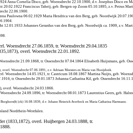
.1924 Anna Cornelia Disco, geb. Woensdrecht 22.10.1900, d.v. Josephus Disco en M
ht 20.02.1922 Franciscus Taheij, geb. Bergen op Zoom 05.10.1895, z.v. Petrus Marin
recht 22.06.1900.
Anna Paulowna 06.02.1929 Maria Hendrica van den Berg, geb. Noordwijk 20.07.1904
06.1904.
cht 12.01.1933 Johannes Gerardus van den Berg, geb. Noordwijk ca. 1909, z.v. Mar
898.
verl. Woensdrecht 27.06.1859, tr. Woensdrecht 29.04.1835
1835,1873), overl. Woensdrecht 22.01.1892.
. Woensdrecht 21.09.1868, tr. Ossendrecht 07.04.1864 Elisabeth Huijsmans, geb. Os
, overl. Woensdrecht 07.06.1891, z.v. Adriaan Meesters en Maria van Hooijdonk.
verl. Woensdrecht 14.05.1921, tr. Castricum 18.08.1867 Martina Nuijts, geb. Woensd
7.1916, tr. Ossendrecht 29.01.1873 Johanna Catharina Kil, geb. Ossendrecht 16.11.
), overl. Woensdrecht 24.03.1866.
. Woensdrecht 24.09.1896, tr. Woensdrecht 08.01.1873 Laurentius Geers, geb. Halste
 Borghorst|b| (rk) 16.08.1839, d.v. Johann Heinrich Averbeck en Maria Catharina Hartmann.
esland Nordrhein-Westfalen.
der (1833,1872), overl. Huijbergen 24.03.1888, tr.
 1888.