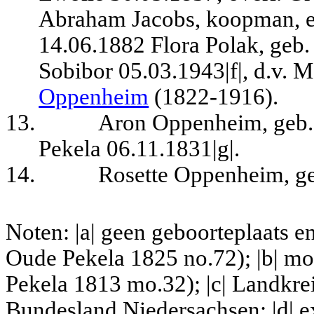
Abraham Jacobs, koopman, en
14.06.1882 Flora Polak, geb.
Sobibor 05.03.1943|f|, d.v.
Oppenheim
(1822-1916).
13.
Aron Oppenheim, geb. 
Pekela 06.11.1831|g|.
14.
Rosette Oppenheim, ge
Noten: |a| geen geboorteplaats e
Oude Pekela 1825 no.72); |b|
mo
Pekela
1813 mo.32); |c| Landkrei
Bundesland Niedersachsen; |d| e