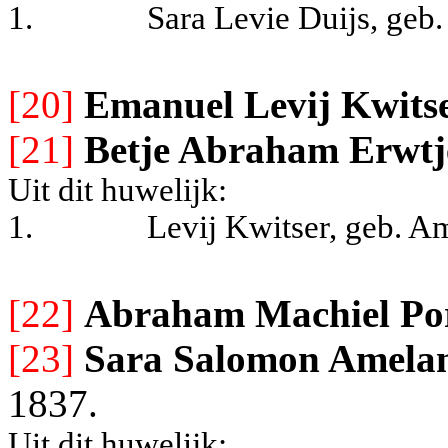
1.
Sara Levie Duijs, ge
[20]
Emanuel Levij Kwits
[21]
Betje Abraham Erwtj
Uit dit huwelijk:
1.
Levij Kwitser, geb. 
[22]
Abraham Machiel Por
[23]
Sara Salomon Amela
1837.
Uit dit huwelijk: