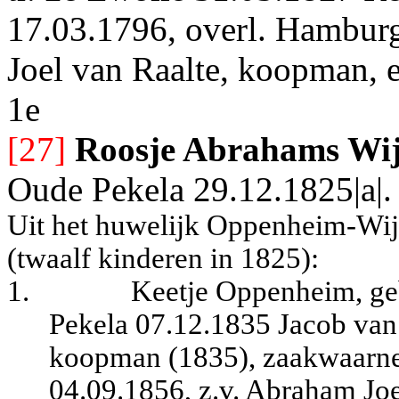
17.03.1796, overl. Hamburg
Joel van Raalte, koopman, e
1e
[27]
Roosje Abrahams Wi
Oude Pekela 29.12.1825|a|.
Uit het huwelijk Oppenheim-Wi
(twaalf kinderen in 1825):
1.
Keetje Oppenheim, geb
Pekela 07.12.1835 Jacob van 
koopman (1835), zaakwaarne
04.09.1856, z.v. Abraham Joe