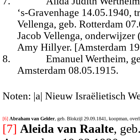
7.
Alida Judith Wertheim
‘s-Gravenhage 14.05.1940, t
Vellenga, geb. Rotterdam 07.
Jacob Vellenga, onderwijzer 
Amy Hillyer.
[Amsterdam 19
8.
Emanuel Wertheim, ge
Amsterdam 08.05.1915.
Noten: |a| Nieuw Israëlietisch W
[6] 
Abraham van Gelder
, geb. Blokzijl 29.09.1841, koopman, over
[7]
Aleida van Raalte
, geb