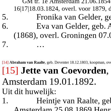
GM tr. 1e Amsterdam 21.06.1854
16|17|18.03.1824, overl. voor 1879, 
5.
Fronika van Gelder, ge
6.
Eva van Gelder, geb. 
(1868), overl. Groningen 07.
7.
…
[14] 
Abraham van Raalte
, geb. Deventer 18.12.1803, koopman, ove
[15]
Jette van Coevorden
,
Amsterdam 19.01.1892.
Uit dit huwelijk:
1.
Heintje van Raalte, ge
Amsterdam 25.08.1869 Henri