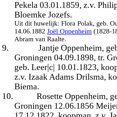
Pekela 03.01.1859, z.v. Phil
Bloemke Jozefs.
Uit dit huwelijk: Flora Polak, geb. 
14.06.1882
Joël Oppenheim
(1828-18
Abram van Raalte.
9.
Jantje Oppenheim, geb
Groningen 04.09.1898, tr. G
geb. Leer|c| 10.01.1823, koo
z.v. Izaak Adams Drilsma, k
Biema.
10.
Rosette Oppenheim, ge
Groningen 12.06.1856 Meijer
17.12.1822, koopman, z.v. J