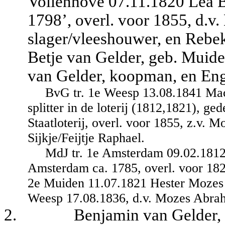
Vollenhove 07.11.1820 Lea Bl
1798’, overl. voor 1855, d.v
slager/vleeshouwer, en Rebe
Betje van Gelder, geb. Muid
van Gelder, koopman, en Eng
BvG tr. 1e Weesp 13.08.1841 Mac
splitter in de loterij (1812,1821), 
Staatloterij, overl. voor 1855, z.v. Mo
Sijkje/Feijtje Raphael.
MdJ tr. 1e Amsterdam 09.02.1812 
Amsterdam ca. 1785, overl. voor 1821
2e Muiden 11.07.1821 Hester Mozes 
Weesp 17.08.1836, d.v. Mozes Abrah
2.
Benjamin van Gelder,