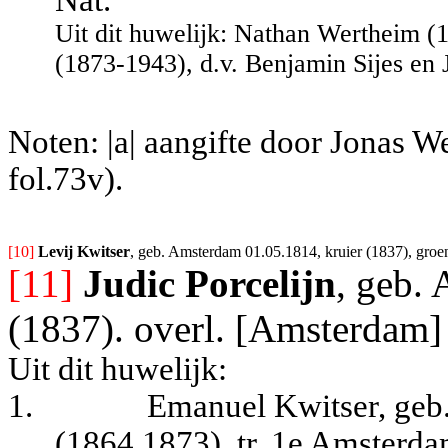
Uit dit huwelijk:
Nathan Wertheim (1
(1873-1943), d.v. Benjamin Sijes en 
Noten: |a| aangifte door Jonas 
fol.73v).
[10] 
Levij Kwitser
, geb. Amsterdam 01.05.1814, kruier (1837), groe
[11]
Judic Porcelijn
, geb.
(1837). overl. [Amsterdam]
Uit dit huwelijk:
1.
Emanuel Kwitser, geb
(1864,1873), tr. 1e Amsterd