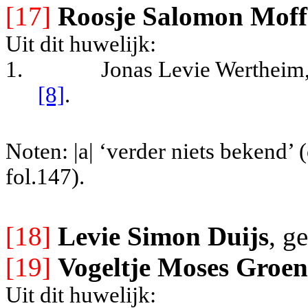
[17]
Roosje Salomon Moff
Uit dit huwelijk:
1.
Jonas Levie Wertheim
[8]
.
Noten: |a| ‘verder niets bekend’
fol.147).
[18]
Levie Simon Duijs
, g
[19]
Vogeltje Moses Groen
Uit dit huwelijk: