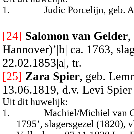
1.
Judic Porcelijn, geb.
[24]
Salomon van Gelder
,
Hannover)’|b| ca. 1763, sla
22.02.1853|a|, tr.
[25]
Zara Spier
, geb. Lemm
13.06.1819, d.v. Levi Spie
Uit dit huwelijk:
1.
Machiel/Michiel van Ge
1795’, slagersgezel (1820), v