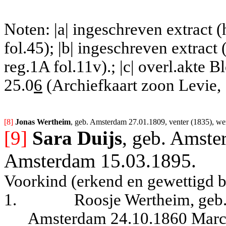
Noten: |a| ingeschreven extract
fol.45); |b| ingeschreven extra
reg.1A fol.11v).; |c| overl.akte
25.0
6
(Archiefkaart zoon Levie,
[8] 
Jonas Wertheim
, geb. Amsterdam 27.01.1809, venter (1835), we
[9]
Sara Duijs
, geb. Amste
Amsterdam 15.03.1895.
Voorkind (erkend en gewettigd bi
1.
Roosje Wertheim, geb. 
Amsterdam 24.10.1860 Marc