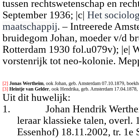
tussen rechtswetenschap en recht
September 1936; |c|
Het sociolog
maatschappij
. – Intreerede Ams
bruidegom Johan, moeder v/d b
Rotterdam 1930 fol.u079v); |e| 
vorstenrijk tot neo-kolonie. Me
[2] 
Jonas Wertheim
, ook Johan, geb. Amsterdam 07.10.1879, boekho
[3] 
Heintje van Gelder
, ook Hendrika, geb. Amsterdam 17.04.1878, 
Uit dit huwelijk:
1.
Johan Hendrik Werthe
leraar klassieke talen, overl.
Essenhof) 18.11.2002, tr. 1e