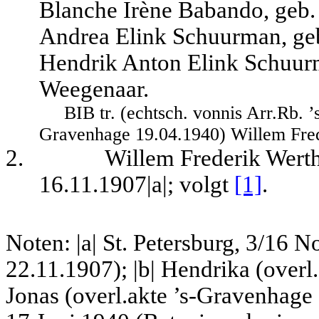
Blanche Irène Babando, geb
Andrea Elink Schuurman, geb
Hendrik Anton Elink Schuurm
Weegenaar.
BIB tr. (echtsch. vonnis Arr.Rb. 
Gravenhage 19.04.1940) Willem Frede
2.
Willem Frederik Werth
16.11.1907|a|; volgt
[1]
.
Noten: |a| St. Petersburg, 3/1
22.11.1907); |b| Hendrika (overl
Jonas (overl.akte ’s-Gravenhage