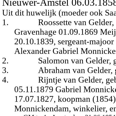
Nieuwer-Amstel 06.03.185
Uit dit huwelijk (moeder ook Saa
1.
Roossette van Gelder, g
Gravenhage 01.09.1869 Mei
20.10.1839, sergeant-majoor 
Alexander Gabriel Monnicke
2.
Salomon van Gelder, g
3.
Abraham van Gelder, g
4.
Rijntje van Gelder, ge
05.11.1879 Gabriel Monnick
17.07.1827, koopman (1854),
Monnickendam, winkelier, en