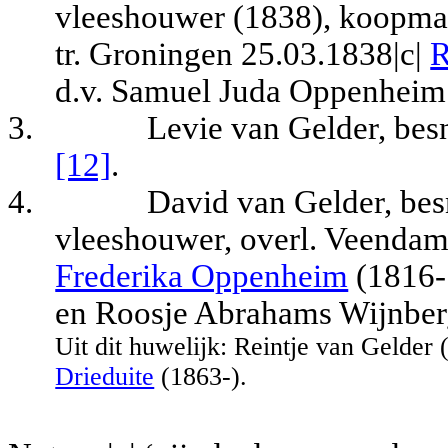
vleeshouwer (1838), koopman
tr. Groningen 25.03.1838|c|
R
d.v. Samuel Juda Oppenheim
3.
Levie van Gelder, be
[12]
.
4.
David van Gelder, bes
vleeshouwer, overl. Veendam
Frederika Oppenheim
(1816-
en Roosje Abrahams Wijnber
Uit dit huwelijk: Reintje van Gelder
Drieduite
(1863-).