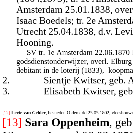
Amsterdam 25.01.1838, overl
Isaac Boedels; tr. 2e Amster
Utrecht 25.04.1838, d.v. Lev
Hooning.
SV tr. 1e Amsterdam 22.06.1870 
godsdienstonderwijzer, overl. Elbur
debitant in de loterij (1833),
koopman
2.
Sientje Kwitser, geb.
3.
Elisabeth Kwitser, ge
[12] 
Levie van Gelder
, besneden Oldemarkt 25.05.1802, vleeshouwer
[13]
Sara Oppenheim
, ge