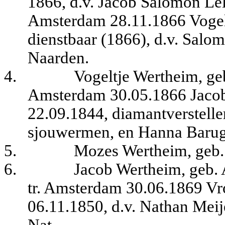
1866, d.v. Jacob Salomon Leli
Amsterdam 28.11.1866 Vogel
dienstbaar (1866), d.v. Salo
Naarden.
4.
Vogeltje Wertheim, ge
Amsterdam 30.05.1866 Jacob
22.09.1844, diamantversteller
sjouwermen, en Hanna Baru
5.
Mozes Wertheim, geb.
6.
Jacob Wertheim, geb.
tr. Amsterdam 30.06.1869 Vr
06.11.1850, d.v. Nathan Meije
Nat.