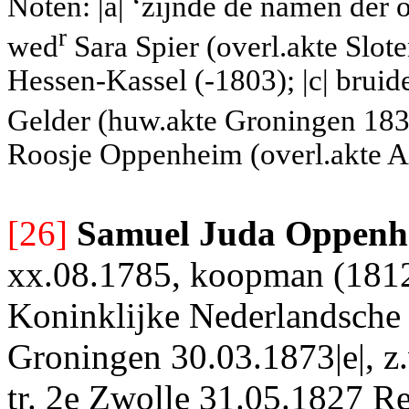
Noten: |a| ‘zijnde de namen der
r
wed
Sara Spier (overl.akte Slote
Hessen-Kassel (-1803); |c| bruid
Gelder (huw.akte Groningen 1838
Roosje Oppenheim (overl.akte A
[26]
Samuel Juda Oppenh
xx.08.1785, koopman (1812,
Koninklijke Nederlandsche 
Groningen 30.03.1873|e|, z.
tr. 2e Zwolle 31.05.1827 Re