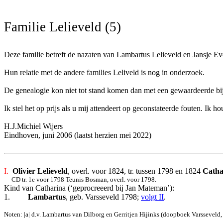
Familie Lelieveld (5)
Deze familie betreft de nazaten van Lambartus Lelieveld en Jansje Eve
Hun relatie met de andere families Leliveld is nog in onderzoek.
De genealogie kon niet tot stand komen dan met een gewaardeerde bijd
Ik stel het op prijs als u mij attendeert op geconstateerde fouten. Ik 
H.J.Michiel Wijers
Eindhoven, juni 2006 (laatst herzien mei 2022)
I.
Olivier Lelieveld
, overl. voor 1824, tr. tussen 1798 en 1824
Catha
CD tr. 1e voor 1798 Teunis Bosman, overl. voor 1798.
Kind van Catharina (‘
geprocreeerd bij Jan Mateman’
):
1.
Lambartus
, geb. Varsseveld 1798;
volgt II
.
Noten: |a| d.v. Lambartus van Dilborg en Gerritjen Hijinks (doopboek Varsseveld,