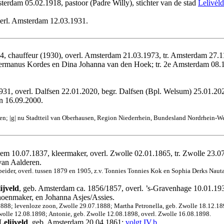
terdam 05.02.1918, pastoor (Padre Willy), stichter van de stad
Lelivéld
erl. Amsterdam 12.03.1931.
, chauffeur (1930), overl. Amsterdam 21.03.1973, tr. Amsterdam 27.11
. Hermanus Kordes en Dina Johanna van den Hoek; tr. 2e Amsterdam 08.1
1, overl. Dalfsen 22.01.2020, begr. Dalfsen (Bpl. Welsum) 25.01.202
rn 16.09.2000.
len; |g| nu Stadtteil van Oberhausen, Region Niederrhein, Bundesland Nordrhein-We
hem 10.07.1837, kleermaker, overl. Zwolle 02.01.1865, tr. Zwolle 23.
van Aalderen.
eider, overl. tussen 1879 en 1905, z.v. Tonnies Tonnies Kok en Sophia Derks Nauta
ijveld
, geb. Amsterdam ca. 1856/1857, overl. ’s‑Gravenhage 10.01.193
choenmaker, en Johanna Asjes/Assies.
.1888; levenloze zoon, Zwolle 29.07.1888; Martha Petronella, geb. Zwolle 18.12.18
wolle 12.08.1898; Antonie, geb. Zwolle 12.08.1898, overl. Zwolle 16.08.1898.
elijveld
, geb. Amsterdam 20.04.1861;
volgt IV.b
.