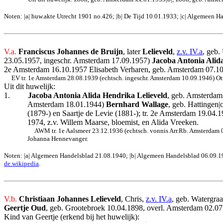
Noten: |a| huw.akte Utrecht 1901 no.426; |b| De Tijd 10.01.1933; |c| Algemeen 
V.a.
Franciscus Johannes de Bruijn
, later
Lelieveld
,
z.v. IV.a
, geb.
23.05.1957, ingeschr. Amsterdam 17.09.1957)
Jacoba Antonia Alid
2e Amsterdam 16.10.1957 Elisabeth Verharen, geb. Amsterdam 07.10.1
EV tr. 1e Amsterdam 28.08.1939 (echtsch. ingeschr. Amsterdam 10.09.1946) Ott
Uit dit huwelijk:
1.
Jacoba Antonia Alida Hendrika Lelieveld
, geb. Amsterdam 
Amsterdam 18.01.1944)
Bernhard Wallage
, geb. Hattingen
(1879-) en Saartje de Levie (1881-); tr. 2e Amsterdam 19.04
1974, z.v. Willem Maarse, bloemist, en Alida Vreeken.
AWM tr. 1e Aalsmeer 23.12.1936 (echtsch. vonnis Arr.Rb. Amsterdam 0
Johanna Hennevanger.
Noten: |a| Algemeen Handelsblad 21.08.1940; |b| Algemeen Handelsblad 06.09.1940
de.wikipedia
.
V.b.
Christiaan Johannes Lelieveld
, Chris,
z.v. IV.a
, geb. Watergra
Geertje Oud
, geb. Grootebroek 10.04.1898, overl. Amsterdam 02.07.
Kind van Geertje (erkend bij het huwelijk):