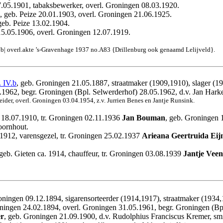
7.05.1901, tabaksbewerker, overl. Groningen 08.03.1920.
, geb. Peize 20.01.1903, overl. Groningen 21.06.1925.
geb. Peize 13.02.1904.
 15.05.1906, overl. Groningen 12.07.1919.
b| overl.akte ’s-Gravenhage 1937 no.A83 {Drillenburg ook genaamd Lelijveld}.
. IV.b
, geb. Groningen 21.05.1887, straatmaker (1909,1910), slager (1
.1962, begr. Groningen (Bpl. Selwerderhof) 28.05.1962, d.v. Jan Harke
der, overl. Groningen 03.04.1954, z.v. Jurrien Benes en Jantje Runsink.
 18.07.1910, tr. Groningen 02.11.1936
Jan Bouman
, geb. Groningen 
oornhout.
.1912, varensgezel, tr. Groningen 25.02.1937
Arieana Geertruida Eij
 geb. Gieten ca. 1914, chauffeur, tr. Groningen 03.08.1939
Jantje Veen
oningen 09.12.1894, sigarensorteerder (1914,1917), straatmaker (1934
ningen 24.02.1894, overl. Groningen 31.05.1961, begr. Groningen (Bpl.
er
, geb. Groningen 21.09.1900, d.v. Rudolphius Franciscus Kremer, sm