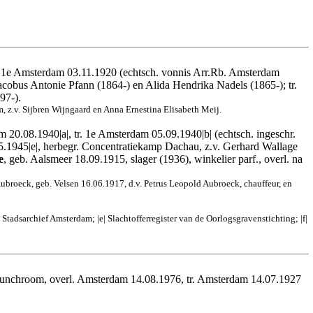
tr. 1e Amsterdam 03.11.1920 (echtsch. vonnis Arr.Rb. Amsterdam
acobus Antonie Pfann (1864-) en Alida Hendrika Nadels (1865-); tr.
97-).
, z.v. Sijbren Wijngaard en Anna Ernestina Elisabeth Meij.
m 20.08.1940|a|, tr. 1e Amsterdam 05.09.1940|b| (echtsch. ingeschr.
05.1945|e|, herbegr. Concentratiekamp Dachau, z.v. Gerhard Wallage
e
, geb. Aalsmeer 18.09.1915, slager (1936), winkelier parf., overl. na
broeck, geb. Velsen 16.06.1917, d.v. Petrus Leopold Aubroeck, chauffeur, en
adsarchief Amsterdam; |e| Slachtofferregister van de Oorlogsgravenstichting; |f|
 Lunchroom, overl. Amsterdam 14.08.1976, tr. Amsterdam 14.07.1927