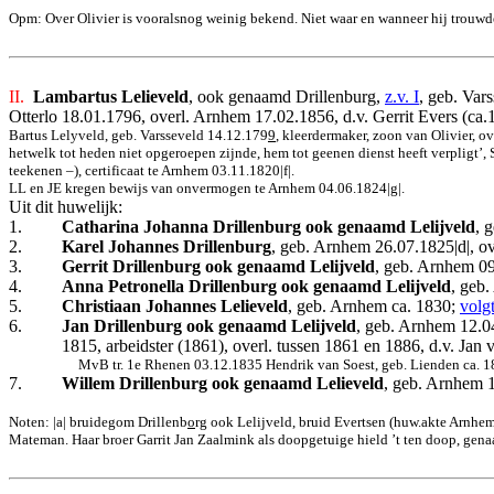
Opm: Over Olivier is vooralsnog weinig bekend. Niet waar en wanneer hij trouwde
II.
Lambartus Lelieveld
, ook genaamd Drillenburg,
z.v. I
, geb. Var
Otterlo 18.01.1796, overl. Arnhem 17.02.1856, d.v. Gerrit Evers (ca
Bartus Lelyveld, geb. Varsseveld 14.12.179
9
, kleerdermaker, zoon van Olivier, o
hetwelk tot heden niet opgeroepen zijnde, hem tot geenen dienst heeft verpligt’
teekenen –), certificaat te Arnhem 03.11.1820|f|.
LL en JE kregen bewijs van onvermogen te Arnhem 04.06.1824|g|.
Uit dit huwelijk:
1.
Catharina Johanna Drillenburg ook genaamd Lelijveld
, 
2.
Karel Johannes Drillenburg
, geb. Arnhem 26.07.1825|d|, ov
3.
Gerrit Drillenburg ook genaamd Lelijveld
, geb. Arnhem 0
4.
Anna Petronella Drillenburg ook genaamd Lelijveld
, geb
5.
Christiaan Johannes Lelieveld
, geb. Arnhem ca. 1830;
volgt
6.
Jan Drillenburg ook genaamd Lelijveld
, geb. Arnhem 12.0
1815, arbeidster (1861), overl. tussen 1861 en 1886, d.v. Jan
MvB tr. 1e Rhenen 03.12.1835 Hendrik van Soest, geb. Lienden ca. 18
7.
Willem Drillenburg ook genaamd Lelieveld
, geb. Arnhem 
Noten: |a| bruidegom Drillenb
o
rg ook Lelijveld, bruid Evertsen (huw.akte Arnhem 
Mateman. Haar broer Garrit Jan Zaalmink als doopgetuige hield ’t ten doop, gen