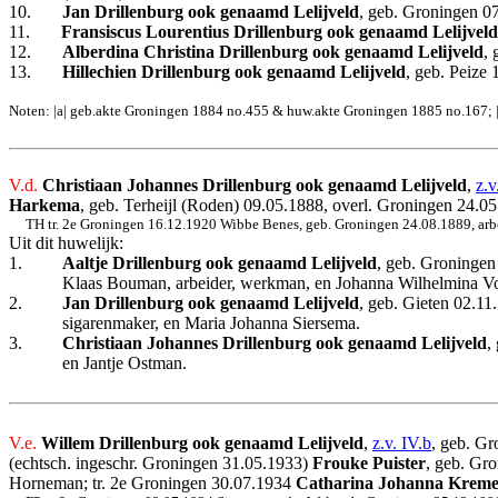
10.
Jan Drillenburg ook genaamd Lelijveld
, geb. Groningen 0
11.
Fransiscus Lourentius Drillenburg ook genaamd Lelijveld
12.
Alberdina Christina Drillenburg ook genaamd Lelijveld
, 
13.
Hillechien Drillenburg ook genaamd Lelijveld
, geb. Peize
Noten: |a| geb.akte Groningen 1884 no.455 & huw.akte Groningen 1885 no.167; |
V.d.
Christiaan Johannes Drillenburg ook genaamd Lelijveld
,
z.v
Harkema
, geb. Terheijl (Roden) 09.05.1888, overl. Groningen 24.05
TH tr. 2e Groningen 16.12.1920 Wibbe Benes, geb. Groningen 24.08.1889, arbei
Uit dit huwelijk:
1.
Aaltje Drillenburg ook genaamd Lelijveld
, geb. Groningen
Klaas Bouman, arbeider, werkman, en Johanna Wilhelmina V
2.
Jan
Drillenburg ook genaamd Lelijveld
, geb. Gieten 02.11
sigarenmaker, en Maria Johanna Siersema.
3.
Christiaan Johannes Drillenburg ook genaamd Lelijveld
,
en Jantje Ostman.
V.e.
Willem Drillenburg ook genaamd Lelijveld
,
z.v. IV.b
, geb. Gr
(echtsch. ingeschr. Groningen 31.05.1933)
Frouke Puister
, geb. Gro
Horneman; tr. 2e Groningen 30.07.1934
Catharina Johanna Krem