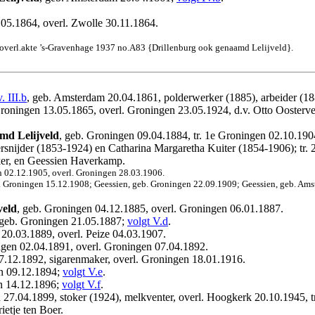
.05.1864, overl. Zwolle 30.11.1864.
 overl.akte ’s-Gravenhage 1937 no.A83 {Drillenburg ook genaamd Lelijveld}.
v. III.b
, geb. Amsterdam 20.04.1861, polderwerker (1885), arbeider (1
Groningen 13.05.1865, overl. Groningen 23.05.1924, d.v. Otto Oostervel
md Lelijveld
, geb. Groningen 09.04.1884, tr. 1e Groningen 02.10.19
rsnijder (1853-1924) en Catharina Margaretha Kuiter (1854-1906); tr
ker, en Geessien Haverkamp.
n 02.12.1905, overl. Groningen 28.03.1906.
l. Groningen 15.12.1908; Geessien, geb. Groningen 22.09.1909; Geessien, geb. Ams
veld
, geb. Groningen 04.12.1885, overl. Groningen 06.01.1887.
 geb. Groningen 21.05.1887;
volgt V.d
.
 20.03.1889, overl. Peize 04.03.1907.
ngen 02.04.1891, overl. Groningen 07.04.1892.
7.12.1892, sigarenmaker, overl. Groningen 18.01.1916.
en 09.12.1894;
volgt V.e
.
n 14.12.1896;
volgt V.f
.
 27.04.1899, stoker (1924), melkventer, overl. Hoogkerk 20.10.1945, 
ietje ten Boer.