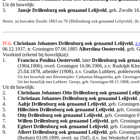
Uit dit huwelijk:
3.
Jansje Drillenburg ook genaamd Lelijveld
, geb. Zwolle 16
Noten: |a| huw.akte Zwolle 1863 no.76 {Drillenburg ook genaamd Lelijveld}; |b|
IV.b.
Christiaan Johannes Drillenburg ook genaamd Lelijveld
,
z.
06.12.1937, tr. Groningen 07.06.1885
Alberdina Oosterveld
, geb. 
Voorkind (erkend bij huwelijk|a|):
1.
Francisca Poulina Oosterveld
, later
Drillenburg ook genaa
(1904,1906), overl. Groningen 16.06.1906, z.v. Rudolph Klee
25.04.1878, arbeider (1908), z.v. Gradus Lubbers, polderwer
Uit het huwelijk met Kleersnijder: Catharina Margaretha, geb. Groninge
Uit het huwelijk met Lubbers: Geesje, geb. Groningen 08.11.1908, over
Uit dit huwelijk:
2.
Christiaan Johannes Otto Drillenburg ook genaamd Lelij
3.
Christiaan Johannes Drillenburg ook genaamd Lelijveld
,
4.
Aaltje Drillenburg ook genaamd Lelijveld
, geb. Groningen
5.
Hillechien Drillenburg ook genaamd Lelijveld
, geb. Groni
6.
Ott
e
Drillenburg ook genaamd Lelijveld
, geb. Groningen 0
7.
Willem Drillenburg ook genaamd Lelijveld
, geb. Groning
8.
Egbert Drillenburg ook genaamd Lelijveld
, geb. Groninge
9.
Albert Drillenburg ook genaamd Lelijveld
, geb. Groningen
(Bedum) 03.09.1899, overl. na 1945, d.v. Jan Westerhof en Gr