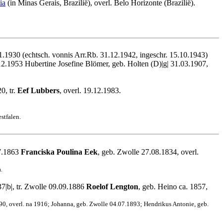
ia
(in Minas Gerais, Brazilië), overl. Belo Horizonte (Brazilië).
.1930 (echtsch. vonnis Arr.Rb. 31.12.1942, ingeschr. 15.10.1943)
2.1953 Hubertine Josefine Blömer, geb. Holten (D)|g| 31.03.1907,
0, tr.
Eef Lubbers
, overl. 19.12.1983.
stfalen.
07.1863
Franciska Poulina Eek
, geb. Zwolle 27.08.1834, overl.
.
7|b|, tr. Zwolle 09.09.1886
Roelof Lengton
, geb. Heino ca. 1857,
90, overl. na 1916; Johanna, geb. Zwolle 04.07.1893; Hendrikus Antonie, geb.