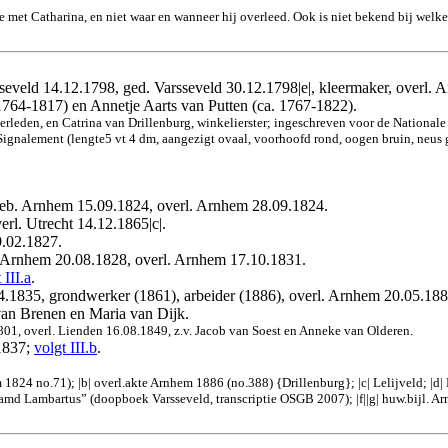
 met Catharina, en niet waar en wanneer hij overleed. Ook is niet bekend bij welk
sseveld 14.12.1798, ged. Varsseveld 30.12.1798|e|, kleermaker, overl.
.1764-1817) en Annetje Aarts van Putten (ca. 1767-1822).
verleden, en Catrina van Drillenburg, winkelierster; ingeschreven voor de Nationale
, Signalement (lengte5 vt 4 dm, aangezigt ovaal, voorhoofd rond, oogen bruin, ne
geb. Arnhem 15.09.1824, overl. Arnhem 28.09.1824.
erl. Utrecht 14.12.1865|c|.
9.02.1827.
. Arnhem 20.08.1828, overl. Arnhem 17.10.1831.
 III.a
.
4.1835, grondwerker (1861), arbeider (1886), overl. Arnhem 20.05.188
 van Brenen en Maria van Dijk.
01, overl. Lienden 16.08.1849, z.v. Jacob van Soest en Anneke van Olderen.
1837;
volgt III.b
.
1824 no.71); |b| overl.akte Arnhem 1886 (no.388) {Drillenburg}; |c| Lelijveld; |d| 
aamd Lambartus” (doopboek Varsseveld, transcriptie OSGB 2007); |f||g| huw.bijl. A