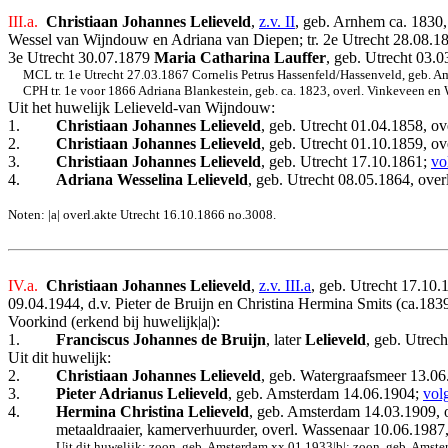
III.a.
Christiaan Johannes Lelieveld
,
z.v. II
, geb. Arnhem ca. 1830,
Wessel van Wijndouw en Adriana van Diepen; tr. 2e Utrecht 28.08.
3e Utrecht 30.07.1879
Maria Catharina Lauffer
, geb. Utrecht 03.0
MCL tr. 1e Utrecht 27.03.1867 Cornelis Petrus Hassenfeld/Hassenveld, geb. Am
CPH tr. 1e voor 1866 Adriana Blankestein, geb. ca. 1823, overl. Vinkeveen en
Uit het huwelijk Lelieveld-van Wijndouw:
1.
Christiaan Johannes Lelieveld
, geb. Utrecht 01.04.1858, ov
2.
Christiaan Johannes Lelieveld
, geb. Utrecht 01.10.1859, ov
3.
Christiaan Johannes Lelieveld
, geb. Utrecht 17.10.1861;
vo
4.
Adriana Wesselina Lelieveld
, geb. Utrecht 08.05.1864, over
Noten: |a| overl.akte Utrecht 16.10.1866 no.3008.
IV.a.
Christiaan Johannes Lelieveld
,
z.v. III.a
, geb. Utrecht 17.10
09.04.1944, d.v. Pieter de Bruijn en Christina Hermina Smits (ca.183
Voorkind (erkend bij huwelijk|a|):
1.
Franciscus Johannes de Bruijn
, later
Lelieveld
, geb. Utrec
Uit dit huwelijk:
2.
Christiaan Johannes Lelieveld
, geb. Watergraafsmeer 13.0
3.
Pieter Adrianus Lelieveld
, geb. Amsterdam 14.06.1904;
vol
4.
Hermina Christina Lelieveld
, geb. Amsterdam 14.03.1909, 
metaaldraaier, kamerverhuurder, overl. Wassenaar 10.06.1987,
Uit dit huwelijk: zoon, geb. Amsterdam xx.01.1933|b|; zoon, geb. Amste