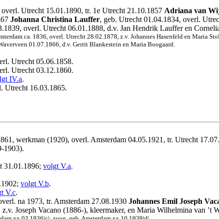
 overl. Utrecht 15.01.1890, tr. 1e Utrecht 21.10.1857
Adriana van W
1867
Johanna Christina Lauffer
, geb. Utrecht 01.04.1834, overl. Utre
3.1839, overl. Utrecht 06.01.1888, d.v. Jan Hendrik Lauffer en Corneli
sterdam ca. 1836, overl. Utrecht 28.02.1878, z.v. Johannes Hasenfeld en Maria Stol
 Waverveen 01.07.1866, d.v. Gerrit Blankestein en Maria Boogaard.
erl. Utrecht 05.06.1858.
erl. Utrecht 03.12.1860.
lgt IV.a
.
l. Utrecht 16.03.1865.
.1861, werkman (1920), overl. Amsterdam 04.05.1921, tr. Utrecht 17.0
9-1903).
ht 31.01.1896;
volgt V.a
.
6.1902;
volgt V.b
.
gt V.c
.
overl. na 1973, tr. Amsterdam 27.08.1930
Johannes Emil Joseph Vac
 z.v. Joseph Vacano (1886-), kleermaker, en Maria Wilhelmina van ’t W
rdam xx.03.1936|c|; zoon, geb. Amsterdam xx.10.1939|d|.