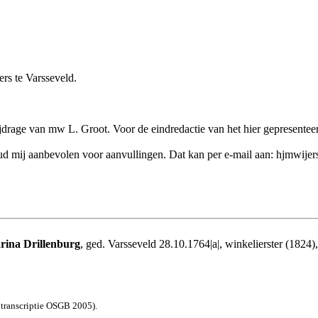
rs te Varsseveld.
rage van mw L. Groot. Voor de eindredactie van het hier gepresenteerde
houd mij aanbevolen voor aanvullingen.
Dat kan per e-mail aan: hjmwije
rina Drillenburg
, ged. Varsseveld 28.10.1764|a|, winkelierster (1824
 transcriptie OSGB 2005).