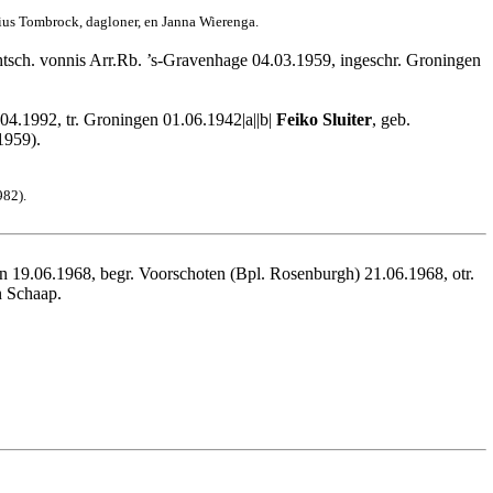
ius Tombrock, dagloner, en Janna Wierenga.
htsch. vonnis Arr.Rb. ’s-Gravenhage 04.03.1959, ingeschr. Groningen
04.1992, tr. Groningen 01.06.1942|a||b|
Feiko Sluiter
, geb.
1959).
982).
en 19.06.1968, begr. Voorschoten (Bpl. Rosenburgh) 21.06.1968, otr.
n Schaap.