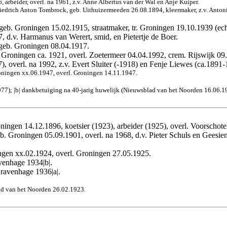
arbeider, overl. na 1961, z.v. Anne Albertus van der Wal en Anje Kuiper.
riedrich Anton Tombrock, geb. Uithuizermeeden 26.08.1894, kleermaker, z.v. Anton
 geb. Groningen 15.02.1915, straatmaker, tr. Groningen 19.10.1939 (ec
, d.v. Harmanus van Werert, smid, en Pietertje de Boer.
 geb. Groningen 08.04.1917.
. Groningen ca. 1921, overl. Zoetermeer 04.04.1992, crem. Rijswijk 09.
, overl. na 1992, z.v. Evert Sluiter (-1918) en Fenje Liewes (ca.1891-
roningen xx.06.1947, overl. Groningen 14.11.1947.
977); |b| dankbetuiging na 40-jarig huwelijk (Nieuwsblad van het Noorden 16.06.1
oningen 14.12.1896, koetsier (1923), arbeider (1925), overl. Voorschot
eb. Groningen 05.09.1901, overl. na 1968, d.v. Pieter Schuls en Geesie
ngen xx.02.1924, overl. Groningen 27.05.1925.
avenhage 1934|b|.
Gravenhage 1936|a|.
lad van het Noorden 26.02.1923.