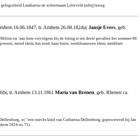
e gelegenheid Lambartus de achternaam Lelieveld (erbij) kreeg.
 Arnhem 16.06.1847, tr. Arnhem 26.08.1824|a|
Jansje Evers
, geb.
 Militie en ‘aan hem vervolgens bij de loting is ten deele gevallen het nommer 86
us gewoon, mond idem, kin rond, haar bruin, wenkbraauwen idem, merkbare
6|b|, tr. Arnhem 13.11.1861
Maria van Brenen
, geb. Rhenen ca.
Drillenburg; |e| “een onecht kind van Catharina Drillenborg, geprocreeerd bij Jan
rnhem 1824 no.71).