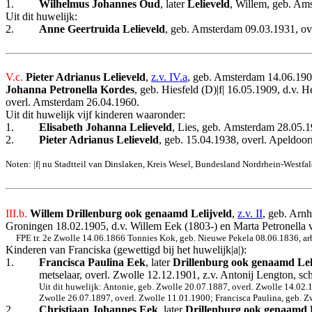
1.
Wilhelmus Johannes Oud
, later
Lelieveld
, Willem, geb. Ams
Uit dit huwelijk:
2.
Anne Geertruida Lelieveld
, geb. Amsterdam 09.03.1931, ov
V.c.
Pieter Adrianus Lelieveld
,
z.v. IV.a
, geb. Amsterdam 14.06.1904
Johanna Petronella Kordes
, geb. Hiesfeld (D)|f| 16.05.1909, d.v
overl. Amsterdam 26.04.1960.
Uit dit huwelijk vijf kinderen waaronder:
1.
Elisabeth Johanna Lelieveld
, Lies, geb.
Amsterdam 28.05.193
2.
Pieter Adrianus Lelieveld
, geb. 15.04.1938, overl. Apeldoo
Noten: |f| nu Stadtteil van Dinslaken, Kreis Wesel, Bundesland Nordrhein-Westfa
III.b.
Willem Drillenburg ook genaamd Lelijveld
,
z.v. II
, geb. Arn
Groningen 18.02.1905, d.v. Willem Eek (1803-) en Marta Petronella 
FPE tr. 2e Zwolle 14.06.1866 Tonnies Kok, geb. Nieuwe Pekela 08.06.1836, arb
Kinderen van Franciska (gewettigd bij het huwelijk|a|):
1.
Francisca Paulina Eek
, later
Drillenburg ook genaamd Lel
metselaar, overl. Zwolle 12.12.1901, z.v. Antonij Lengton, s
Uit dit huwelijk: Antonie, geb. Zwolle 20.07.1887, overl. Zwolle 14.02
Zwolle 26.07.1897, overl. Zwolle 11.01.1900; Francisca Paulina, geb. Z
2.
Christiaan Johannes Eek
, later
Drillenburg ook genaamd L