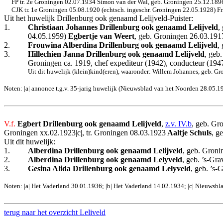
FP tr. 2e Groningen 02.07.1934 Simon van der Wal, geb. Groningen 25.12.1896, 
CJK tr. 1e Groningen 05.08.1920 (echtsch. ingeschr. Groningen 22.05.1928) F
Uit het huwelijk Drillenburg ook genaamd Lelijveld-Puister:
1.
Christiaan Johannes Drillenburg ook genaamd Lelijveld
,
04.05.1959)
Egbertje van Weert
, geb. Groningen 26.03.1917
2.
Frouwina Alberdina Drillenburg ook genaamd Lelijveld
,
3.
Hillechien Janna Drillenburg ook genaamd Lelijveld
, geb
Groningen ca. 1919, chef expediteur (1942), conducteur (1947)
Uit dit huwelijk (klein)kind(eren), waaronder: Willem Johannes, geb. G
Noten: |a| annonce t.g.v. 35-jarig huwelijk (Nieuwsblad van het Noorden 28.05.1
V.f.
Egbert
Drillenburg ook genaamd Lelijveld
,
z.v. IV.b
, geb. Gr
Groningen xx.02.1923|c|, tr. Groningen 08.03.1923
Aaltje Schuls
, g
Uit dit huwelijk:
1.
Alberdina Drillenburg ook genaamd Lelijveld
, geb. Groni
2.
Alberdina Drillenburg ook genaamd Lelyveld
, geb. ’s-Gr
3.
Gesina Alida Drillenburg ook genaamd Lelyveld
, geb. ’s-
Noten: |a| Het Vaderland 30.01.1936; |b| Het Vaderland 14.02.1934; |c| Nieuwsb
terug naar het overzicht Leliveld