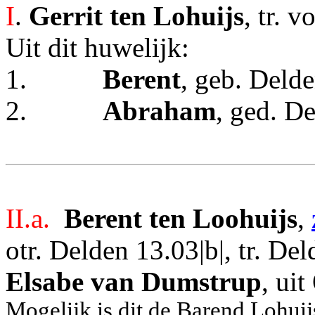
I
.
Gerrit ten Lohuijs
, tr. 
Uit dit huwelijk:
1.
Berent
, geb. Deld
2.
Abraham
, ged. D
II.a.
Berent ten Loohuijs
,
otr. Delden 13.03|b|, tr. D
Elsabe van Dumstrup
, ui
Mogelijk is dit de Barend Lohui