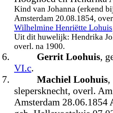
Kind van Johanna (erkend bij
Amsterdam 20.08.1854, overl
Wilhelmine Henriëtte Lohuis
Uit dit huwelijk: Hendrika J
overl. na 1900.
6.
Gerrit Loohuis
, 
VI.c
.
7.
Machiel Loohuis
,
slepersknecht,
overl. Am
Amsterdam 28.06.1854
A