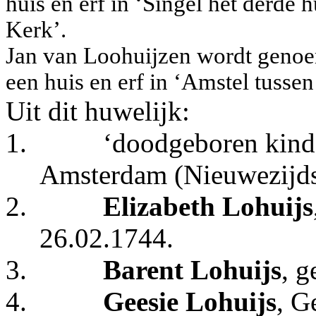
huis en erf in ‘Singel het derde
Kerk’.
Jan van Loohuijzen wordt genoe
een huis en erf in ‘Amstel tusse
Uit dit huwelijk:
1.
‘doodgeboren kind’
Amsterdam
(Nieuwezijds
2.
Elizabeth Lohuijs
26.02.1744.
3.
Barent Lohuijs
, 
4.
Geesie Lohuijs
, G