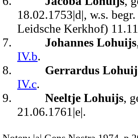
6.
Jacoba Lohuijs
, 
18.02.1753|d|, w.s. beg
Leidsche Kerkhof) 11.11
7.
Johannes Lohuijs
IV.b
.
8.
Gerrardus Lohuij
IV.c
.
9.
Neeltje Lohuijs
, 
21.06.1761|e|.