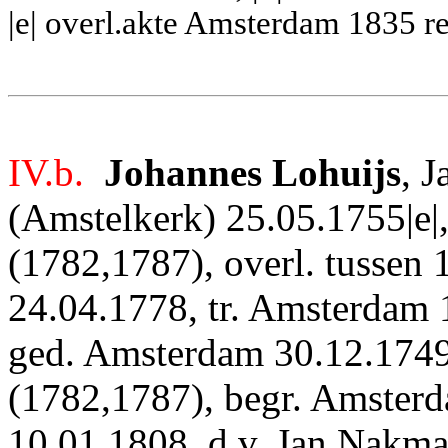
|e| overl.akte Amsterdam 1835 re
IV.b.
Johannes Lohuijs
, J
(Amstelkerk) 25.05.1755|e
(1782,1787), overl. tussen
24.04.1778, tr. Amsterdam
ged. Amsterdam 30.12.174
(1782,1787), begr. Amster
10.01.1808, d.v. Jan Nakma