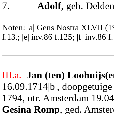
7.
Adolf
, geb. Delde
Noten: |a| Gens Nostra XLVII (199
f.13.; |e| inv.86 f.125; |f| inv.86 f
III.a.
Jan (ten) Loohuijs(e
16.09.1714|b|, doopgetuige
1794, otr. Amsterdam 19.04
Gesina Romp
, ged. Amste