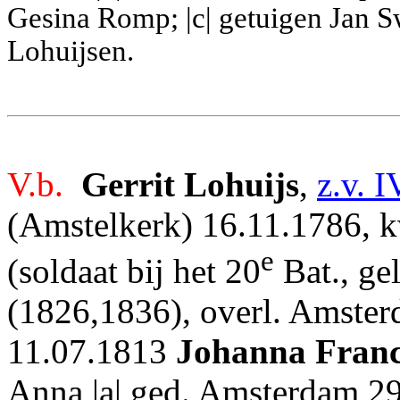
Gesina Romp; |c| getuigen Jan Sw
Lohuijsen.
V.b.
Gerrit Lohuijs
,
z.v. I
(Amstelkerk) 16.11.1786, kw
e
(soldaat bij het 20
Bat., ge
(1826,1836), overl. Amster
11.07.1813
Johanna Franc
Anna,|a| ged. Amsterdam 2