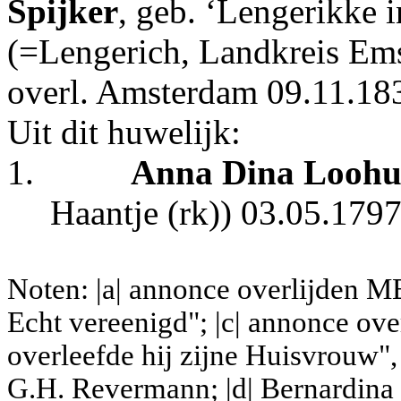
Spijker
, geb. ‘Lengerikke i
(=Lengerich, Landkreis Ems
overl. Amsterdam 09.11.183
Uit dit huwelijk:
1.
Anna Dina Loohu
Haantje (rk)) 03.05.1797
Noten: |a| annonce overlijden M
Echt vereenigd"; |c| annonce ove
overleefde hij zijne Huisvrouw"
G.H. Revermann; |d| Bernardina