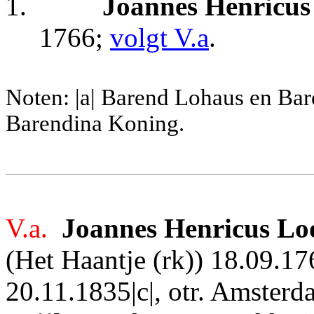
1.
Joannes Henricus
1766;
volgt V.a
.
Noten: |a| Barend Lohaus en Ba
Barendina Koning.
V.a.
Joannes Henricus Lo
(Het Haantje (rk)) 18.09.1
20.11.1835|c|, otr. Amster