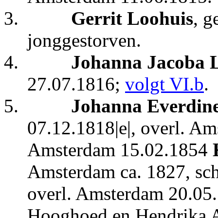
3.
Gerrit Loohuis
, g
jonggestorven.
4.
J
ohanna Jacoba L
27.07.1816;
volgt VI.b
.
5.
Johanna Everdine
07.12.1818|e|, overl. A
Amsterdam 15.02.1854
Amsterd
am ca. 1827, sc
overl. Amsterdam 20.05.
Hooghoed en Hendrika 