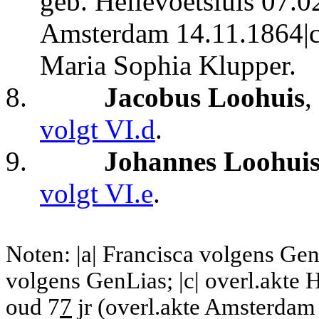
geb. Hellevoetsluis
07.02
Amsterdam 14.11.1864|c|
Maria Sophia Klupper.
8.
Jacobus Loohuis
,
volgt VI.d
.
9.
Johannes Loohui
volgt VI.e
.
Noten: |a| Francisca volgens Ge
volgens GenLias;
|c| overl.akte 
oud 7
7
jr (overl.akte Amsterdam