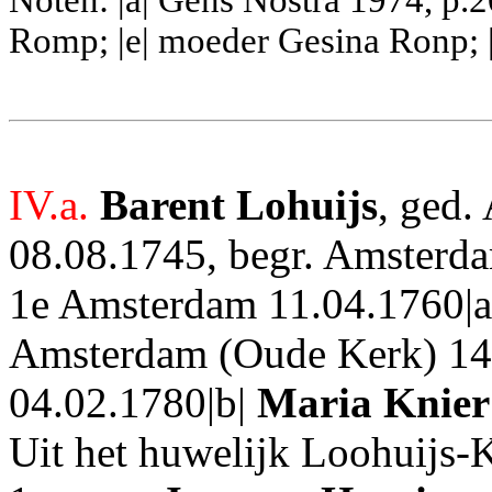
Noten: |a| Gens Nostra 1974, p.20
Romp; |e| moeder Gesina Ronp; |
IV.a.
Barent Lohuijs
, ged.
08.08.1745, begr. Amsterda
1e Amsterdam 11.04.1760|
Amsterdam (Oude Kerk) 14.
04.02.1780|b|
Maria Knier
Uit het huwelijk Loohuijs-
K