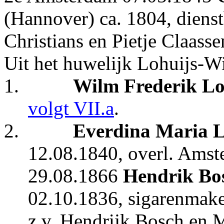
(Hannover) ca. 1804, dienst
Christians en Pietje Claasse
Uit het huwelijk Lohuijs-
1.
Wilm Frederik Lo
volgt VII.a
.
2.
Everdina Maria L
12.08.1840, overl. Amst
29.08.1866
Hendrik Bo
02.10.1836, sigarenmake
z.v. Hendrijk Bosch en 