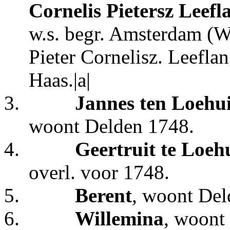
Cornelis Pietersz Leefl
w.s. begr. Amsterdam (W
Pieter Cornelisz. Leeflan
Haas.|a|
3.
Jannes ten Loehui
woont Delden 1748.
4.
Geertruit te Loeh
overl. voor 1748.
5.
Berent
, woont Del
6.
Willemina
, woont