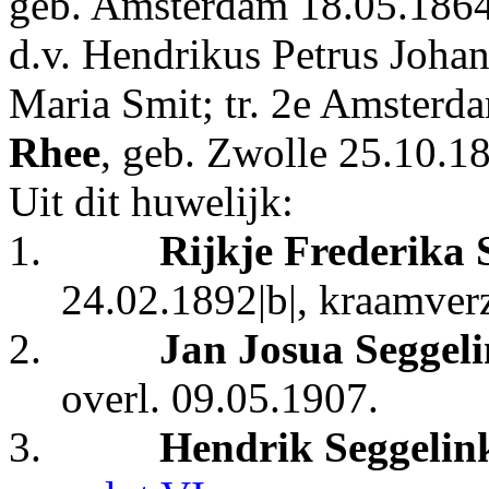
geb. Amsterdam 18.05.1864
d.v. Hendrikus Petrus Joha
Maria Smit; tr. 2e Amster
Rhee
, geb. Zwolle 25.10.1
Uit dit
huwelijk:
1.
Rijkje Frederika 
24.02.1892|b|, kraamverz
2.
Jan Josua Seggel
overl. 09.05.1907.
3.
Hendrik Seggelin