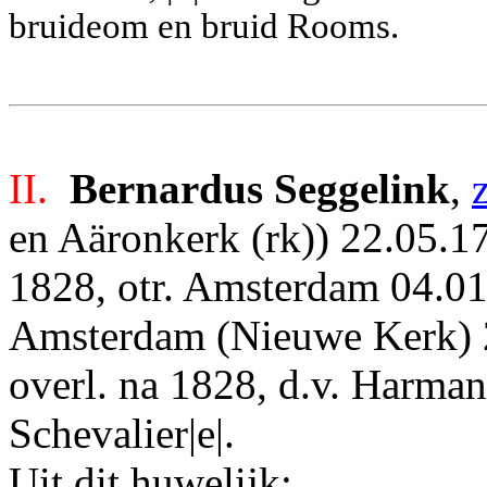
bruideom en bruid Rooms.
II.
Bernardus Seggelink
,
z
en Aäronkerk (rk)) 22.05.
17
1828,
otr. Amsterdam 04.0
Amsterdam (Nieuwe Kerk) 2
overl. na 1828, d.v. Harma
Schevalier|e|.
Uit dit huwelijk: