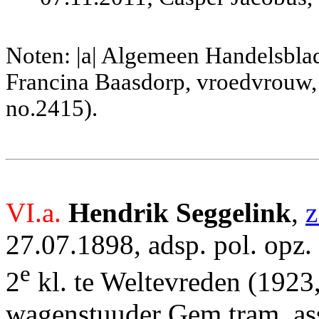
Noten: |a| Algemeen Handelsblad
Francina Baasdorp, vroedvrouw,
no.2415).
VI.a.
Hendrik Seggelink
,
z
27.07.1898, adsp. pol. opz. 
e
2
kl. te Weltevreden (1923
wagenstuuder Gem.tram, ass