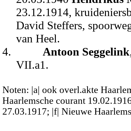
23.12.1914, kruideniersb
David Steffers, spoorweg
van Heel.
4.
Antoon Seggelink
VII.a1.
Noten: |a| ook overl.akte Haarl
Haarlemsche courant 19.02.1916
27.03.1917; |f| Nieuwe Haarlems