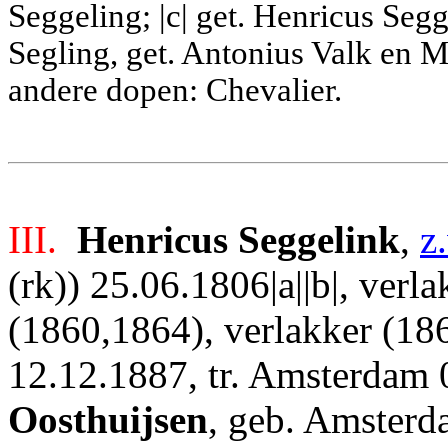
Seggeling; |c| get. Henricus Se
Segling, get. Antonius Valk en M
andere dopen: Chevalier.
III.
Henricus Seggelink
,
z.
(rk)) 25.06.1806|a||b|, verl
(1860,1864), verlakker (18
12.12.1887, tr. Amsterdam
Oosthuijsen
, geb. Amster