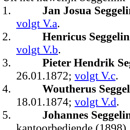
1.
Jan Josua Seggel
volgt V.a
.
2.
Henricus Seggeli
volgt V.b
.
3.
Pieter Hendrik Se
26.01.1872;
volgt V.c
.
4.
Woutherus Seggel
18.01.1874;
volgt V.d
.
5.
Johannes Seggeli
kantoorbediende (1898).