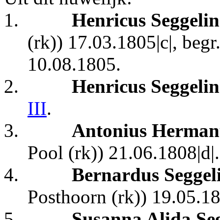
1.
Henricus Seggeli
(rk)) 17.03.1805|c|, beg
10.08.1805.
2.
Henricus Seggeli
III
.
3.
Antonius Hermanu
Pool (rk)) 21.06.1808|d|.
4.
Bernardus Seggel
Posthoorn (rk)) 19.05.18
5.
Susanna Alida Se