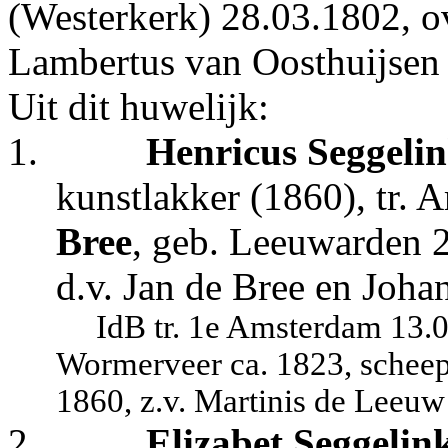
(Westerkerk) 28.03.1802, o
Lambertus van Oosthuijsen
U
it dit huwelijk:
1.
Henricus Seggeli
kunstlakker (1860), tr.
Bree
, geb. Leeuwarden 2
d.v. Jan de Bree en Joha
IdB tr. 1e Amsterdam 13.
Wormerveer ca. 1823, scheep
1860, z.v. Martinis de Leeuw
2.
Elizabet Seggelin