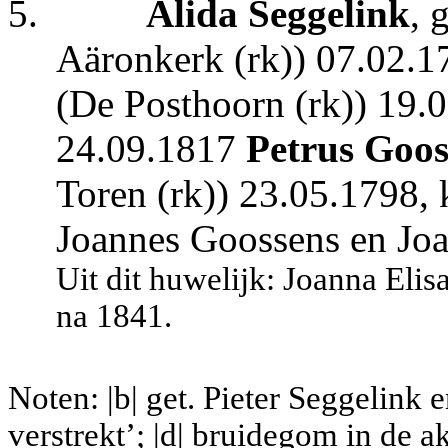
5.
Alida Seggelink
, 
Aäronkerk (rk)) 07.02.1
(De Posthoorn (rk)) 19.
24.09.1817
Petrus Goos
Toren (rk)) 23.05.1798, 
Joannes Goossens en Joa
Uit dit huwelijk: Joanna Elis
na 1841.
Noten: |b| get. Pieter Seggelink 
verstrekt’; |d| bruidegom in de a