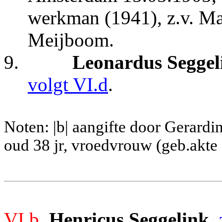
werkman (1941), z.v. Ma
Meijboom.
9.
Leonardus Seggel
volgt VI.d
.
Noten: |b| aangifte door Gerard
oud 38 jr, vroedvrouw (geb.akt
VI.b.
Henricus
Seggelink
,