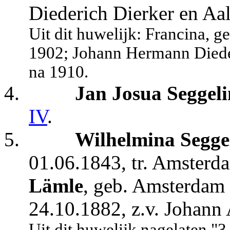
Diederich Dierker en Aal
Uit dit huwelijk: Francina, g
1902; Johann Hermann Diede
na 1910.
4.
Jan Josua Seggel
IV
.
5.
Wilhelmina Segge
01.06.1843, tr. Amsterd
Lämle
, geb. Amsterdam 
24.10.1882, z.v. Johann
Uit dit huwelijk nagelaten "3