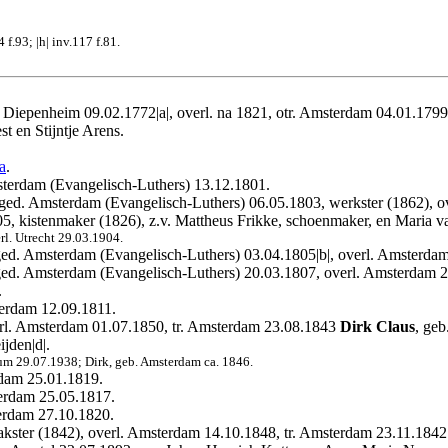
4 f.93; |h| inv.117 f.81.
 Diepenheim 09.02.1772|a|, overl. na 1821, otr. Amsterdam 04.01.179
t en Stijntje Arens.
a
.
terdam (Evangelisch-Luthers) 13.12.1801.
ged. Amsterdam (Evangelisch-Luthers) 06.05.1803, werkster (1862), 
05, kistenmaker (1826), z.v. Mattheus Frikke, schoenmaker, en Maria 
rl. Utrecht 29.03.1904.
ed. Amsterdam (Evangelisch-Luthers) 03.04.1805|b|, overl. Amsterdam
ged. Amsterdam (Evangelisch-Luthers) 20.03.1807, overl. Amsterdam 
.
terdam 12.09.1811.
rl. Amsterdam 01.07.1850, tr. Amsterdam 23.08.1843
Dirk Claus
, ge
jden|d|.
kum 29.07.1938; Dirk, geb. Amsterdam ca. 1846.
rdam 25.01.1819.
erdam 25.05.1817.
erdam 27.10.1820.
kster (1842), overl. Amsterdam 14.10.1848, tr. Amsterdam 23.11.184