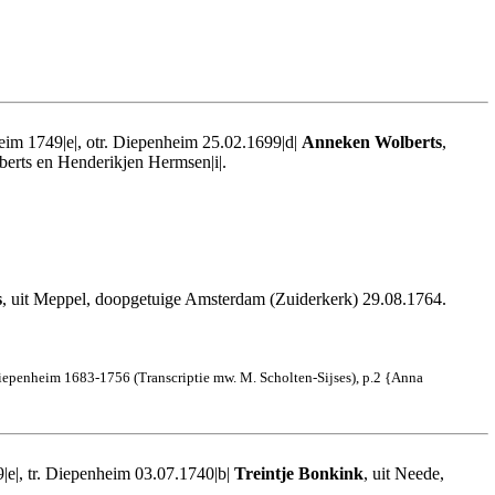
eim 1749|e|, otr. Diepenheim 25.02.1699|d|
Anneken Wolberts
,
lberts en Henderikjen Hermsen|i|.
s
, uit Meppel, doopgetuige Amsterdam (Zuiderkerk) 29.08.1764.
boek Diepenheim 1683-1756 (Transcriptie mw. M. Scholten-Sijses), p.2 {Anna
|e|, tr. Diepenheim 03.07.1740|b|
Treintje Bonkink
, uit Neede,