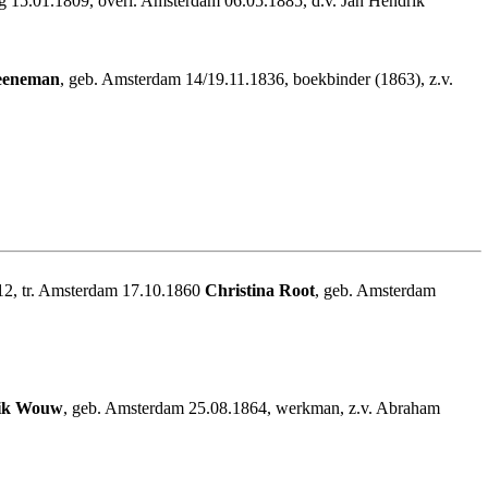
g 15.01.1809, overl. Amsterdam 06.05.1885, d.v. Jan Hendrik
Heeneman
, geb. Amsterdam 14/19.11.1836, boekbinder (1863), z.v.
12, tr. Amsterdam 17.10.1860
Christina Root
, geb. Amsterdam
ik Wouw
, geb. Amsterdam 25.08.1864, werkman, z.v. Abraham