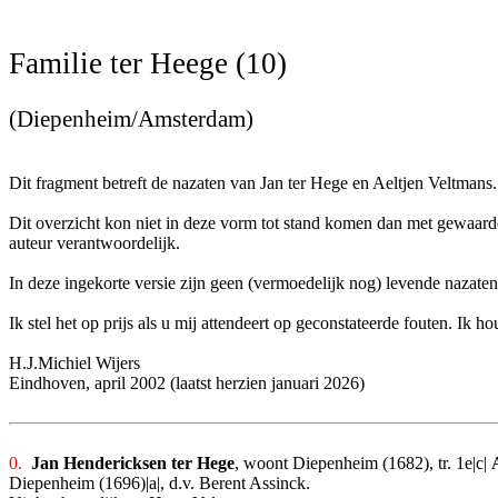
Familie ter Heege (10)
(Diepenheim/Amsterdam)
Dit fragment betreft de nazaten van Jan ter Hege en Aeltjen Veltmans
Dit overzicht kon niet in deze vorm tot stand komen dan met gewaardee
auteur verantwoordelijk.
In deze ingekorte versie zijn geen (vermoedelijk nog) levende nazat
Ik stel het op prijs als u mij attendeert op geconstateerde fouten. I
H.J.Michiel Wijers
Eindhoven, april 2002 (laatst herzien januari 2026)
0.
Jan Hendericksen ter Hege
, woont Diepenheim (1682), tr. 1e|c|
Diepenheim (1696)|a|, d.v. Berent Assinck.