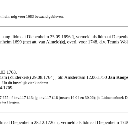
Diepenheim ndg voor 1683 bewaard gebleven.
 aang. lidmaat Diepenheim 25.09.1696|f|, vermeld als lidmaat Diepenh
enheim 1699 (met att. van Almelo)|g|, overl. voor 1748, d.v. Teunis Wo
8.03.1768.
dam (Zuiderkerk) 29.08.1764|j|, otr. Amsterdam 12.06.1750
Jan Koop
 Uit dit huwelijk vier kinderen.
04.1769.
nv.117 f.75; |f| inv.117 f.13; |g| inv.117 f.18 (tussen 16.04 en 30.06); |h| Lidmaten
ie ter Heegen.
idmaat Diepenheim 28.12.1726|h|, vermeld als lidmaat Diepenheim 1749