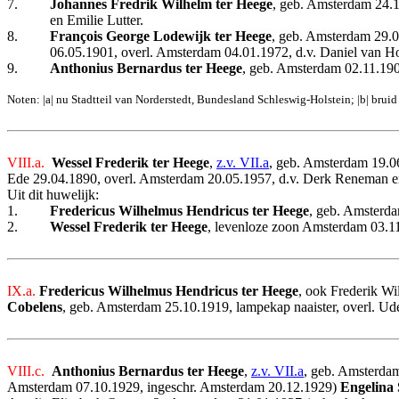
7.
Johannes Fredrik Wilhelm ter Heege
, geb. Amsterdam 24.1
en Emilie Lutter.
8.
François George Lodewijk ter Heege
, geb. Amsterdam 29.0
06.05.1901, overl. Amsterdam 04.01.1972, d.v. Daniel van H
9.
Anthonius Bernardus ter Heege
, geb. Amsterdam 02.11.19
Noten: |a| nu Stadtteil van Norderstedt, Bundesland Schleswig-Holstein; |b| bruid
VIII.a.
Wessel Frederik ter Heege
,
z.v. VII.a
, geb. Amsterdam 19.0
Ede 29.04.1890, overl. Amsterdam 20.05.1957, d.v. Derk Reneman e
Uit dit huwelijk:
1.
Fredericus Wilhelmus Hendricus ter Heege
, geb. Amsterd
2.
Wessel Fred
erik ter Heege
, levenloze zoon Amsterdam 03.1
IX.a.
Fredericus Wilhelmus Hendricus ter Heege
, ook Frederik W
Cobelens
, geb. Amsterdam 25.10.1919, lampekap naaister, overl. Ud
VIII.c.
Anthonius Bernardus ter Heege
,
z.v. VII.a
, geb. Amsterdam
Amsterdam 07.10.1929, ingeschr. Amsterdam 20.12.1929)
Engelina