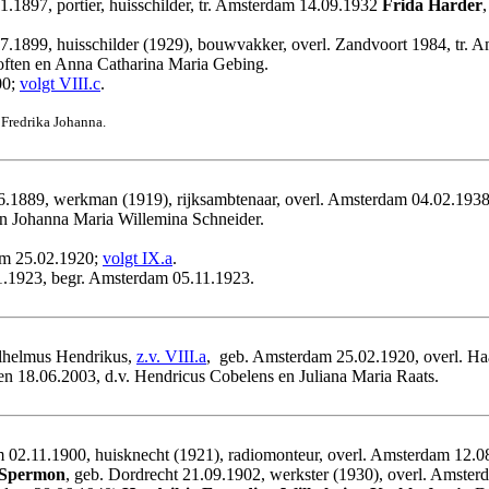
1.1897, portier, huisschilder, tr. Amsterdam 14.09.1932
Frida Harder
7.1899, huisschilder (1929), bouwvakker, overl. Zandvoort 1984, tr.
often en Anna Catharina Maria Gebing.
00;
volgt VIII.c
.
 Fredrika Johanna.
6.1889, werkman (1919), rijksambtenaar, overl. Amsterdam 04.02.193
n Johanna Maria Willemina Schneider.
am 25.02.1920;
volgt IX.a
.
1.1923, begr. Amsterdam 05.11.1923.
ilhelmus Hendrikus,
z.v. VIII.a
,
geb. Amsterdam 25.02.1920, overl. Ha
en 18.06.2003, d.v. Hendricus Cobelens en Juliana Maria Raats.
 02.11.1900, huisknecht (1921), radiomonteur, overl. Amsterdam 12.08
 Spermon
, geb. Dordrecht 21.09.1902, werkster (1930), overl. Amster