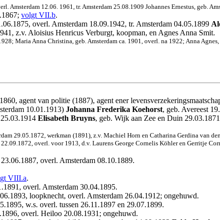
verl. Amsterdam 12.06. 1961, tr. Amsterdam 25.08.1909 Johannes Ernestus, geb. A
1.1867;
volgt VII.b
.
1.06.1875, overl. Amsterdam 18.09.1942, tr. Amsterdam 04.05.1899
Al
41, z.v. Aloisius Henricus Verburgt, koopman, en Agnes Anna Smit.
a 1928; Maria Anna Christina, geb. Amsterdam ca. 1901, overl. na 1922; Anna Agne
1860, agent van politie (1887), agent ener levensverzekeringsmaatscha
msterdam 10.01.1913)
Johanna Frederika Koehorst
, geb. Avereest 19
m 25.03.1914
Elisabeth Bruyns
, geb. Wijk aan Zee en Duin 29.03.187
rdam 29.05.1872, werkman (1891), z.v. Machiel Horn en Catharina Gerdina van den
2.09.1872, overl. voor 1913, d.v. Laurens George Cornelis Köhler en Gerritje Cor
 23.06.1887, overl. Amsterdam 08.10.1889.
gt VIII.a
.
1.1891, overl. Amsterdam 30.04.1895.
.06.1893, loopknecht, overl. Amsterdam 26.04.1912; ongehuwd.
5.1895, w.s. overl. tussen 26.11.1897 en 29.07.1899.
.1896, overl. Heiloo 20.08.1931; ongehuwd.