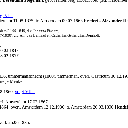
35
Berendina Stegeman
, geb. Hardenberg 10.01.1809, ged. Hardenber
gt VI.a
.
sterdam 11.08.1875, tr. Amsterdam 09.07.1863
Frederik Alexander 
dam 24.09.1849, d.v. Johanna Eisberg.
7-1930), z.v. Arij van Bemmel en Catharina Gerhardina Domhoff.
.
20.03.1847.
28.02.1857.
836, timmermansknecht (1860), timmerman, overl. Castricum 30.12.19
nnetje Menke.
08.1860;
volgt VII.a
.
erl. Amsterdam 17.03.1867.
1864, overl. Amsterdam 12.12.1936, tr. Amsterdam 26.03.1890
Hendr
verl. 26.06.1885.