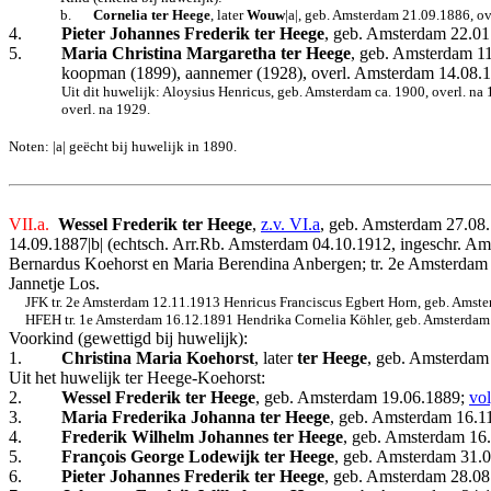
b.
Cornelia ter Heege
, later
Wouw
|a|, geb. Amsterdam 21.09.1886, o
4.
Pieter Johannes Frederik ter Heege
, geb. Amsterdam 22.0
5.
Maria Christina Margaretha ter Heege
, geb. Amsterdam 1
koopman (1899), aannemer (1928), overl. Amsterdam 14.08.19
Uit dit huwelijk: Aloysius Henricus, geb. Amsterdam ca. 1900, overl. n
overl. na 1929.
Noten: |a| geëcht bij huwelijk in 1890.
VII.a.
Wessel Frederik ter Heege
,
z.v. VI.a
, geb. Amsterdam 27.08.
14.09.1887|b| (echtsch. Arr.Rb. Amsterdam 04.10.1912, ingeschr. A
Bernardus Koehorst en Maria Berendina Anbergen; tr. 2e Amsterda
Jannetje Los.
JFK tr. 2e Amsterdam 12.11.1913 Henricus Franciscus Egbert Horn, geb. Amste
HFEH tr. 1e Amsterdam 16.12.1891 Hendrika Cornelia Köhler, geb. Amsterdam 2
Voorkind (gewettigd bij huwelijk):
1.
Christina Maria Koehorst
, later
ter Heege
, geb. Amsterdam
Uit het huwelijk ter Heege-Koehorst:
2.
Wessel Frederik ter Heege
, geb. Amsterdam 19.06.1889;
vol
3.
Maria Frederika Johanna ter Heege
, geb. Amsterdam 16.1
4.
Frederik Wilhelm Johannes ter Heege
, geb. Amsterdam 16
5.
François George Lodewijk ter Heege
, geb. Amsterdam 31.0
6.
Pieter Johannes Frederik ter Heege
, geb. Amsterdam 28.08