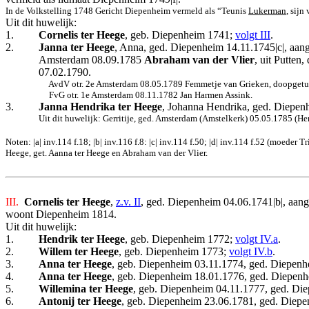
In de Volkstelling 1748 Gericht Diepenheim vermeld als “Teunis
Lukerman
, sijn
Uit dit huwelijk:
1.
Cornelis ter Heege
, geb. Diepenheim 1741;
volgt III
.
2.
Janna ter Heege
, Anna, ged. Diepenheim 14.11.1745|c|, aan
Amsterdam 08.09.1785
Abraham van der Vlier
, uit Putte
07.02.1790.
AvdV otr. 2e Amsterdam 08.05.1789 Femmetje van Grieken, doopgetu
FvG otr. 1e Amsterdam 08.11.1782 Jan Harmen Assink.
3.
Janna Hendrika ter Heege
, Johanna Hendrika, ged. Diepen
Uit dit huwelijk: Gerritije, ged. Amsterdam (Amstelkerk) 05.05.1785 (H
Noten: |a| inv.114 f.18; |b| inv.116 f.8: |c| inv.114 f.50; |d| inv.114 f.52 (moeder Tr
Heege, get. Aanna ter Heege en Abraham van der Vlier.
III.
Cornelis ter Heege
,
z.v. II
, ged. Diepenheim 04.06.1741|b|, aang
woont Diepenheim 1814.
Uit dit huwelijk:
1.
Hendrik ter Heege
, geb. Diepenheim 1772;
volgt IV.a
.
2.
Willem ter Heege
, geb. Diepenheim 1773;
volgt IV.b
.
3.
Anna ter Heege
, geb. Diepenheim 03.11.1774, ged. Diepenhe
4.
Anna ter Heege
, geb. Diepenheim 18.01.1776, ged. Diepenh
5.
Willemina ter Heege
, geb. Diepenheim 04.11.1777, ged. Die
6.
Antonij ter Heege
, geb. Diepenheim 23.06.1781, ged. Diepen