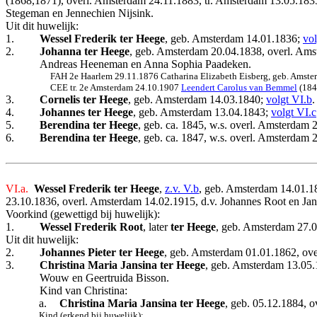
(1868,1871), overl. Amsterdam 24.11.1883, tr. Amsterdam 13.05.18
Stegeman en Jennechien Nijsink.
Uit dit huwelijk:
1.
Wessel Frederik ter Heege
, geb. Amsterdam 14.01.1836;
vol
2.
Johanna ter Heege
, geb. Amsterdam 20.04.1838, overl. Am
Andreas Heeneman en Anna Sophia Paadeken.
FAH 2e Haarlem 29.11.1876 Catharina Elizabeth Eisberg, geb. Amster
CEE tr. 2e Amsterdam 24.10.1907
Leendert Carolus van Bemmel
(184
3.
Cornelis ter Heege
, geb. Amsterdam 14.03.1840;
volgt VI.b
.
4.
Johannes ter Heege
, geb. Amsterdam 13.04.1843;
volgt VI.c
5.
Berendina ter Heege
, geb. ca. 1845, w.s. overl. Amsterdam 
6.
Berendina ter Heege
, geb. ca. 1847, w.s. overl. Amsterdam 
VI.a.
Wessel Frederik ter Heege
,
z.v. V.b
, geb. Amsterdam 14.01.1
23.10.1836, overl. Amsterdam 14.02.1915, d.v. Johannes Root en Ja
Voorkind (gewettigd bij huwelijk):
1.
Wessel Frederik Root
, later
ter Heege
, geb. Amsterdam 27.
Uit dit huwelijk:
2.
Johannes Pieter ter Heege
, geb. Amsterdam 01.01.1862, ov
3.
Christina Maria Jansina ter Heege
, geb. Amsterdam 13.05.
Wouw en Geertruida Bisson.
Kind van Christina:
a.
Christina Maria Jansina ter Heege
, geb. 05.12.1884, o
Kind (erkend bij huwelijk):