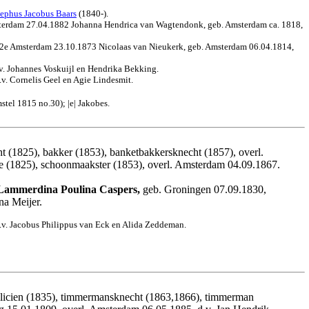
sephus Jacobus Baars
(1840-).
 Amsterdam 27.04.1882 Johanna Hendrica van Wagtendonk, geb. Amsterdam ca. 1818,
r. 2e Amsterdam 23.10.1873 Nicolaas van Nieukerk, geb. Amsterdam 06.04.1814,
v. Johannes Voskuijl en Hendrika Bekking.
v. Cornelis Geel en Agie Lindesmit.
stel 1815 no.30); |e| Jakobes.
 (1825), bakker (1853), banketbakkersknecht (1857), overl.
de (1825), schoonmaakster (1853), overl. Amsterdam 04.09.1867.
Lammerdina Poulina Caspers,
geb. Groningen 07.09.1830,
na Meijer.
z.v. Jacobus Philippus van Eck en Alida Zeddeman.
licien (1835), timmermansknecht (1863,1866), timmerman