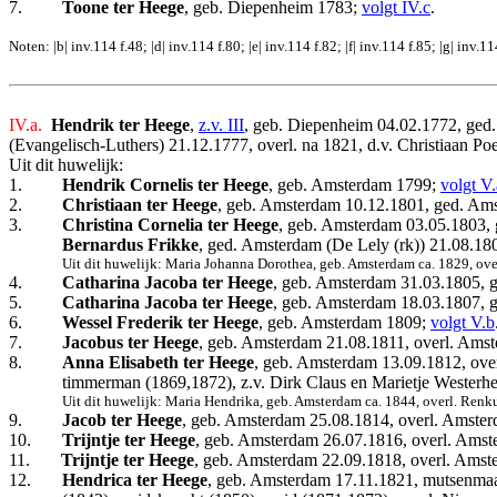
7.
Toone ter Heege
, geb. Diepenheim 1783;
volgt IV.c
.
Noten: |b| inv.114 f.48; |d| inv.114 f.80; |e| inv.114 f.82; |f| inv.114 f.85; |g| inv.11
IV.a.
Hendrik ter Heege
,
z.v. III
, geb. Diepenheim 04.02.1772, ged.
(Evangelisch-Luthers) 21.12.1777, overl. na 1821, d.v. Christiaan Poes
Uit dit huwelijk:
1.
Hendrik Cornelis ter Heege
, geb. Amsterdam 1799;
volgt V.
2.
Christiaan ter Heege
, geb. Amsterdam 10.12.1801, ged. Ams
3.
Christina Cornelia ter Heege
, geb. Amsterdam 03.05.1803, 
Bernardus Frikke
, ged. Amsterdam (De Lely (rk)) 21.08.18
Uit dit huwelijk: Maria Johanna Dorothea, geb. Amsterdam ca. 1829, ove
4.
Catharina Jacoba ter Heege
, geb. Amsterdam 31.03.1805, g
5.
Catharina Jacoba ter Heege
, geb. Amsterdam 18.03.1807, 
6.
Wessel Frederik ter Heege
, geb. Amsterdam 1809;
volgt V.b
7.
Jacobus ter Heege
, geb. Amsterdam 21.08.1811, overl. Ams
8.
Anna Elisabeth ter Heege
, geb. Amsterdam 13.09.1812, ove
timmerman (1869,1872), z.v. Dirk Claus en Marietje Westerhei
Uit dit huwelijk: Maria Hendrika, geb. Amsterdam ca. 1844, overl. Ren
9.
Jacob ter Heege
, geb. Amsterdam 25.08.1814, overl. Amste
10.
Trijntje ter Heege
, geb. Amsterdam 26.07.1816, overl. Amst
11.
Trijntje ter Heege
, geb. Amsterdam 22.09.1818, overl. Amst
12.
Hendrica ter Heege
, geb. Amsterdam 17.11.1821, mutsenmaa