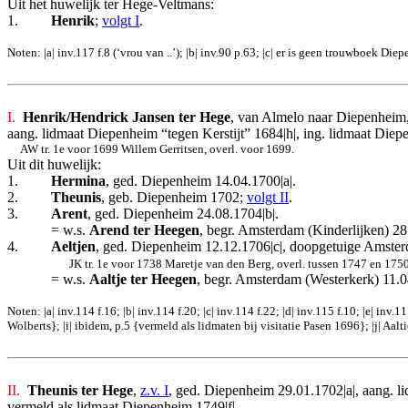
Uit het huwelijk ter Hege-Veltmans:
1.
Henrik
;
volgt I
.
Noten: |a| inv.117 f.8 (‘vrou van ..’); |b| inv.90 p.63; |c| er is geen trouwboek 
I.
Henrik/Hendrick Jansen ter Hege
, van Almelo naar Diepenheim,
aang. lidmaat Diepenheim “tegen Kerstijt” 1684|h|, ing. lidmaat Diep
AW tr. 1e voor 1699 Willem Gerritsen, overl. voor 1699.
Uit dit huwelijk:
1.
Hermina
, ged. Diepenheim 14.04.1700|a|.
2.
Theunis
, geb. Diepenheim 1702;
volgt II
.
3.
Arent
, ged. Diepenheim 24.08.1704|b|.
= w.s.
Arend ter Heegen
, begr. Amsterdam (Kinderlijken) 2
4.
Aeltjen
, ged. Diepenheim 12.12.1706|c|, doopgetuige Amster
JK tr. 1e voor 1738 Maretje van den Berg, overl. tussen 1747 en 1750.
= w.s.
Aaltje ter Heegen
, begr. Amsterdam (Westerkerk) 11.
Noten: |a| inv.114 f.16; |b| inv.114 f.20; |c| inv.114 f.22; |d| inv.115 f.10; |e| i
Wolberts}; |i| ibidem, p.5 {vermeld als lidmaten bij visitatie Pasen 1696}; |j| Aalt
II.
Theunis ter Hege
,
z.v. I
, ged. Diepenheim 29.01.1702|a|, aang. l
vermeld als lidmaat Diepenheim 1749|f|.