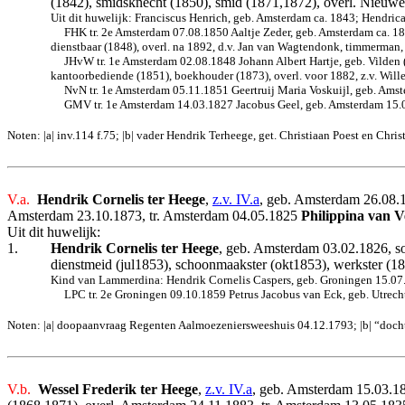
(1842), smidsknecht (1850), smid (1871,1872), overl. Nieuw
Uit dit huwelijk: Franciscus Henrich, geb. Amsterdam ca. 1843; Hendric
FHK tr. 2e Amsterdam 07.08.1850 Aaltje Zeder, geb. Amsterdam ca. 18
dienstbaar (1848), overl. na 1892, d.v. Jan van Wagtendonk, timmerman
JHvW tr. 1e Amsterdam 02.08.1848 Johann Albert Hartje, geb. Vilden 
kantoorbediende (1851), boekhouder (1873), overl. voor 1882, z.v. Wil
NvN tr. 1e Amsterdam 05.11.1851 Geertruij Maria Voskuijl, geb. Ams
GMV tr. 1e Amsterdam 14.03.1827 Jacobus Geel, geb. Amsterdam 15.03
Noten: |a| inv.114 f.75; |b| vader Hendrik Terheege, get. Christiaan Poest en Chri
V.a.
Hendrik Cornelis ter Heege
,
z.v. IV.a
, geb. Amsterdam 26.08.1
Amsterdam 23.10.1873, tr. Amsterdam 04.05.1825
Philippina van 
Uit dit huwelijk:
1.
Hendrik Cornelis ter Heege
, geb. Amsterdam 03.02.1826, so
dienstmeid (jul1853), schoonmaakster (okt1853), werkster (18
Kind van Lammerdina: Hendrik Cornelis Caspers, geb. Groningen 15.07.
LPC tr. 2e Groningen 09.10.1859 Petrus Jacobus van Eck, geb. Utrech
Noten: |a| doopaanvraag Regenten Aalmoezeniersweeshuis 04.12.1793; |b| “doch
V.b.
Wessel Frederik ter Heege
,
z.v. IV.a
, geb. Amsterdam 15.03.1