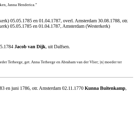
eken, Janna Henderica.”
kerk) 05.05.1785 en 01.04.1787, overl. Amsterdam 30.08.1788, otr.
lkerk) 05.05.1785 en 01.04.1787, Amsterdam (Westerkerk)
.05.1784
Jacob van Dijk
, uit Dalfsen.
eder Terheege, get. Anna Terheege en Abraham van der Vlier; |n| moeder ter
1783 en juni 1786, otr. Amsterdam 02.11.1770
Kunna Buitenkamp
,