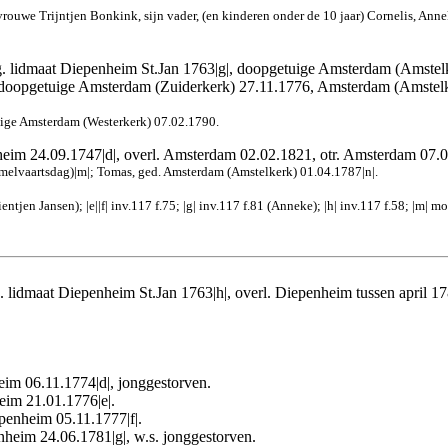
 vrouwe Trijntjen Bonkink, sijn vader, (en kinderen onder de 10 jaar) Cornelis, Ann
g. lidmaat Diepenheim St.Jan 1763|g|, doopgetuige Amsterdam (Amstel
n, doopgetuige Amsterdam (Zuiderkerk) 27.11.1776, Amsterdam (Amste
ige Amsterdam (Westerkerk) 07.02.1790.
heim 24.09.1747|d|, overl. Amsterdam 02.02.1821, otr. Amsterdam 07
emelvaartsdag)|m|; Tomas, ged. Amsterdam (Amstelkerk) 01.04.1787|n|.
ientjen Jansen); |e||f| inv.117 f.75; |g| inv.117 f.81 (Anneke); |h| inv.117 f.58;
|m| mo
. lidmaat Diepenheim St.Jan 1763|h|, overl. Diepenheim tussen april 
im 06.11.1774|d|, jonggestorven.
eim 21.01.1776|e|.
penheim 05.11.1777|f|.
heim 24.06.1781|g|, w.s. jonggestorven.