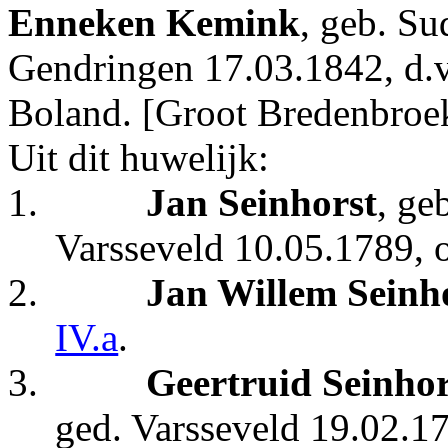
Enneken Kemink
, geb. Su
Gendringen 17.03.1842, d.
Boland. [Groot Bredenbroe
Uit dit huwelijk:
1.
Jan Seinhorst
, ge
Varsseveld 10.05.1789, o
2.
Jan Willem Seinh
IV.a
.
3.
Geertruid Seinhor
ged. Varsseveld 19.02.1