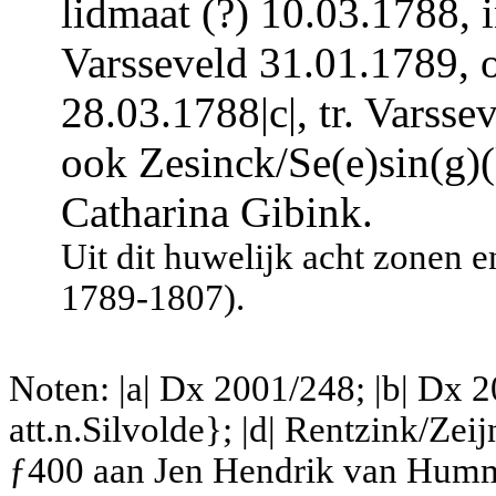
lidmaat (?) 10.03.1788,
Varsseveld 31.01.1789, o
28.03.1788|c|, tr. Varss
ook Zesinck/Se(e)sin(g)(
Catharina Gibink.
Uit dit huwelijk acht zonen 
1789-1807).
Noten: |a| Dx 2001/248; |b| Dx 2
att.n.Silvolde}; |d| Rentzink/Ze
ƒ400 aan Jen Hendrik van Humme