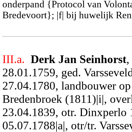
onderpand {Protocol van Volonta
Bredevoort}; |f| bij huwelijk R
III.a.
Derk Jan Seinhorst
28.01.1759, ged. Varssevel
27.04.1780, landbouwer op d
Bredenbroek (1811)|i|, ove
23.04.1839, otr. Dinxperlo 1
05.07.1788|a|, otr/tr. Varss