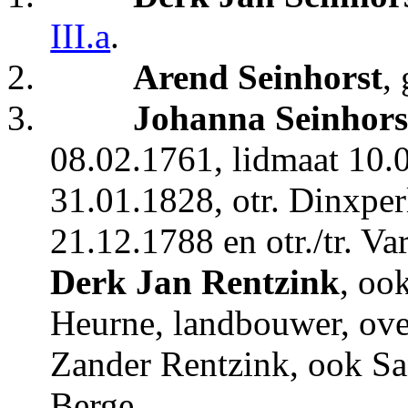
III.a
.
2.
Arend Seinhorst
,
3.
Johanna Seinhors
08.02.1761, lidmaat 10.
31.01.1828, otr. Dinxper
21.12.1788 en otr./tr. V
Derk Jan Rentzink
, oo
Heurne, landbouwer, over
Zander Rentzink, ook Sa
Berge.