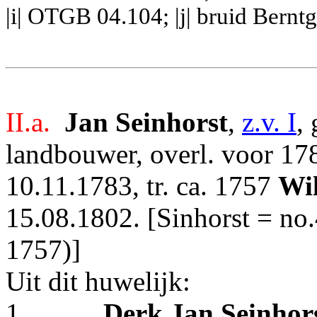
|i| OTGB 04.104; |j| bruid Berntg
II.a.
Jan Seinhorst
,
z.v. I
,
landbouwer, overl. voor 178
10.11.1783, tr. ca. 1757
Wi
15.08.1802. [Sinhorst = no
1757)]
Uit dit huwelijk:
1.
Derk Jan Seinhor