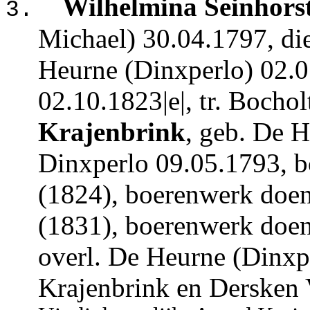
Wil
helmina Seinhors
3.
Michael) 30.04.1797, di
Heurne (Dinxperlo) 02.0
02.10.1823|e|, tr. Bocho
Krajenbrink
,
geb. De H
Dinxperlo 09.05.1793, b
(1824), boerenwerk doen
(1831), boerenwerk doen
overl. De Heurne (Dinxpe
Krajenbrink en Dersken