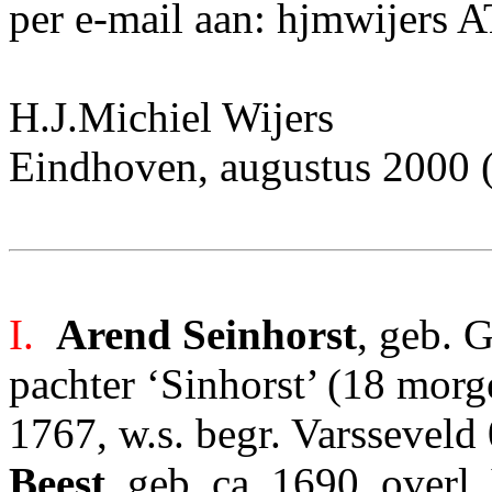
per e-mail aan: hjmwijers 
H.J.Michiel Wijers
Eindhoven, augustus 2000 (l
I.
Arend Seinhorst
, geb. 
pachter ‘Sinhorst’ (18 morg
1767, w.s. begr. Varsseveld
Beest
, geb. ca. 1690, overl