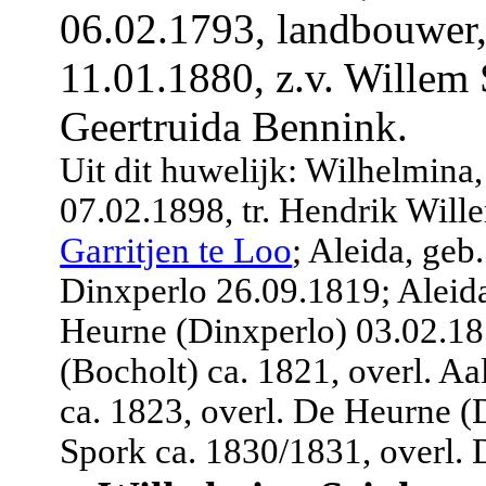
06.02.1793, landbouwer,
11.01.1880, z.v. Willem
Geertruida Bennink.
Uit dit huwelijk: Wilhelmina,
07.02.1898, tr. Hendrik Wil
Garritjen te Loo
; Aleida, geb
Dinxperlo 26.09.1819; Aleida
Heurne (Dinxperlo) 03.02.18
(Bocholt) ca. 1821, overl. A
ca. 1823, overl. De Heurne (
Spork ca. 1830/1831, overl.