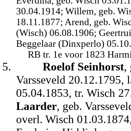
Everdina, geb. Wisch 03.01.1
30.04.1914; Willem, geb. Wi
18.11.1877; Arend, geb. Wis
(Wisch) 06.08.1906; Geertrui
Beggelaar (Dinxperlo) 05.10
RB tr. 1e voor 1823 Harmi
5.
Roelof Seinhorst
,
Varsseveld 20.12.1795, 
05.04.1853, tr. Wisch 2
Laarder
, geb. Varsseve
overl. Wisch 01.03.1874