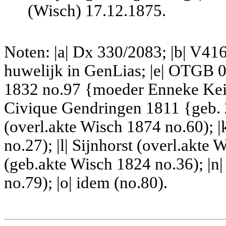
(Wisch) 17.12.187
5.
Noten: |a| Dx 330/2083; |b| V416
huwelijk in GenLias; |e| OTGB 0
1832 no.97 {moeder Enneke Keimi
Civique Gendringen 1811 {geb. 
(overl.akte Wisch 1874 no.60); |
no.27); |l| Sijnhorst (overl.akte
(geb.akte Wisch 1824 no.36); |n
no.79); |o| idem (no.80).