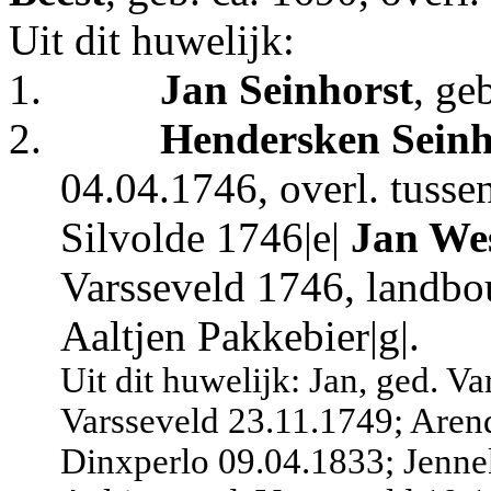
Uit dit huwelijk:
1.
Jan Seinhorst
, ge
2.
Hendersken
Seinh
04.04.1746, overl. tusse
Silvolde 1746|e|
Jan We
Varsseveld 1746, landbo
Aaltjen Pakkebier|g|.
Uit dit huwelijk: Jan, ged. V
Varsseveld 23.11.1749; Arend
Dinxperlo 09.04.1833; Jenne