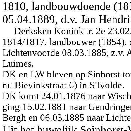
1810, landbouwdoende (185
05.04.1889, d.v. Jan Hendr
Derksken Konink tr. 2e 23.0
1814/1817, landbouwer (1854), d
Lichtenvoorde 08.03.1885, z.v. 
Luimes.
DK en LW bleven op Sinhorst tot
nu Bievinkstraat 6) in Silvolde.
DK komt 24.01.1876 naar Wisch
ging 15.02.1881 naar Gendringe
Bergh en 06.03.1885 naar Licht
Uit het huwelijk Seinhorst-