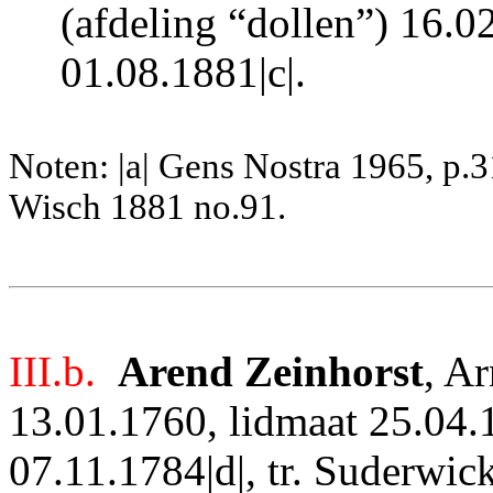
(afdeling “dollen”) 16.0
01.08.1881|c|.
Noten: |a| Gens Nostra 1965, p.3
Wisch 1881 no.91.
III.b.
Arend Zeinhorst
, A
13.01.1760, lidmaat 25.04.1
07.11.1784|d|, tr. Suderwic