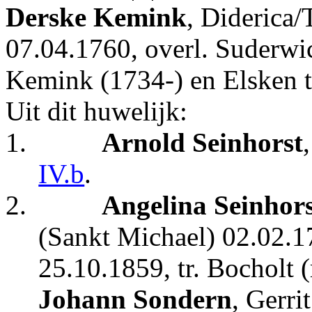
Derske Kemink
, Diderica/
07.04.1760, overl. Suderwi
Kemink (1734-) en Elsken t
Uit dit huwelijk:
1.
Arnold Seinhorst
IV.b
.
2.
Angelina Seinhor
(Sankt Michael) 02.02.1
25.10.1859, tr. Bocholt 
Johann Sondern
, Gerri