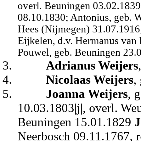
overl. Beuningen 03.02.1839
08.10.1830; Antonius, geb. W
Hees (Nijmegen) 31.07.1916,
Eijkelen, d.v. Hermanus van 
Pouwel, geb. Beuningen 23.
3.
Adrianus Weijers
4.
Nicolaas Weijers
,
5.
Joanna Weijers
, 
10.03.1803|j|, overl. We
Beuningen 15.01.1829
J
Neerbosch 09.11.1767, re