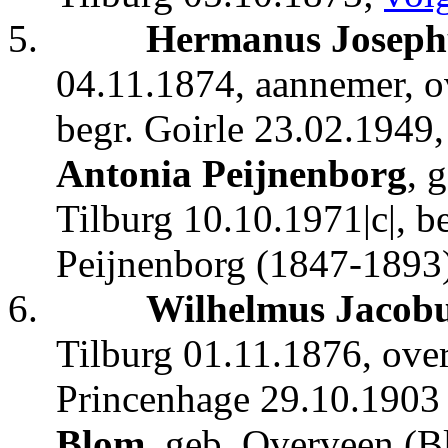
5.
Hermanus Joseph
04.11.1874, aannemer, o
begr. Goirle 23.02.1949,
Antonia Peijnenborg
, 
Tilburg 10.10.1971|c|, be
Peijnenborg (1847-1893
6.
Wilhelmus Jacobu
Tilburg 01.11.1876, overl
Princenhage 29.10.190
Blom
, geb. Overveen (B