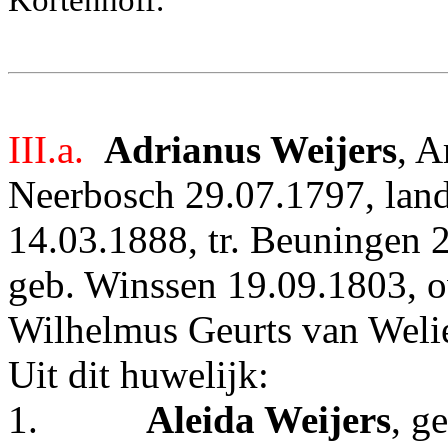
Kortenhoff.
III.a.
Adrianus Weijers
, A
Neerbosch 29.07.1797, land
14.03.1888, tr. Beuningen
geb. Winssen 19.09.1803, o
Wilhelmus Geurts van Welie
Uit dit huwelijk:
1.
Aleida Weijers
, g