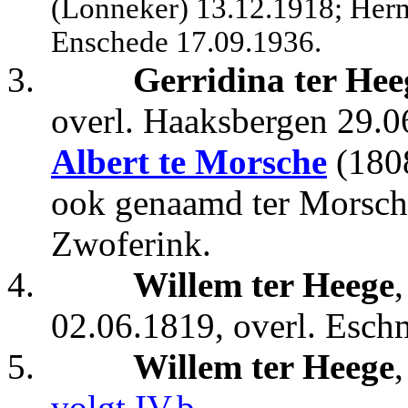
(Lonneker) 13.12.1918; Herm
Enschede 17.09.1936.
3.
Gerridina ter Hee
overl. Haaksbergen 29.0
Albert te Morsche
(1808
ook genaamd ter Morsch
Zwoferink.
4.
Willem ter Heege
02.06.1819, overl. Esch
5.
Willem ter Heege
volgt IV.b
.