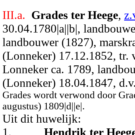
III.a.
Grades ter Heege
,
z.
30.04.1780|a||b|, landbouw
landbouwer (1827), marskr
(Lonneker) 17.12.1852, tr.
Lonneker ca. 1789, landbou
(Lonneker) 18.04.1847, d.v
Grades wordt verwond door Gra
augustus) 1809|d||e|.
Uit dit huwelijk:
1.
Hendrik ter Heeg