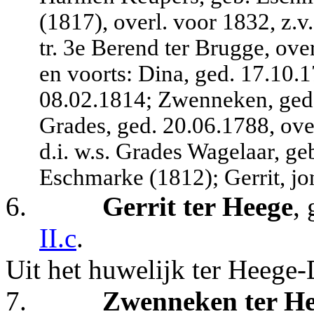
(1817), overl. voor 1832, z.
tr. 3e Berend ter Brugge, ove
en voorts: Dina, ged. 17.10.
08.02.1814; Zwenneken, ged.
Grades, ged. 20.06.1788, ov
d.i. w.s. Grades Wagelaar, ge
Eschmarke (1812); Gerrit, jo
6.
Gerrit ter Heege
,
II.c
.
Uit het huwelijk ter Heege
7.
Zwenneken ter H