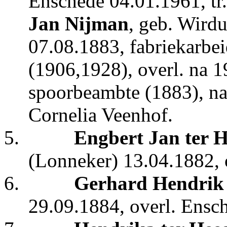
Enschede 04.01.1961, t
Jan Nijman
, geb. Wird
07.08.1883, fabriekarbe
(1906,1928), overl. na 1
spoorbeambte (1883), na
Cornelia Veenhof.
5.
Engbert Jan ter 
(Lonneker) 13.04.1882, 
6.
Gerhard Hendrik 
29.09.1884, overl. Ensc