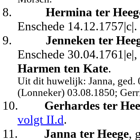
8.
Hermina ter Heeg
Enschede 14.12.1757|c|.
9.
Jenneken ter Hee
Enschede 30.04.1761|e|,
Harmen ten Kate
.
Uit dit huwelijk: Janna, ged
(Lonneker) 03.08.1850; Gerri
10.
Gerhardes ter He
volgt II.d
.
11.
Janna ter Heege
, 