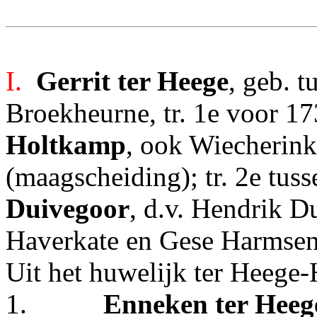
I.
Gerrit ter Heege
, geb. 
Broekheurne, tr. 1e voor 1
Holtkamp
, ook Wiecherink
(maagscheiding); tr. 2e tu
Duivegoor
, d.v. Hendrik D
Haverkate en Gese Harmsen
Uit het huwelijk ter Heege
1.
Enneken ter Heeg