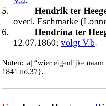
5.
Hendrik ter Heeg
overl. Eschmarke (Lonne
6.
Hendrina ter Hee
12.07.1860;
volgt V.b
.
Noten: |a| “wier eigenlijke naa
1841 no.37}.