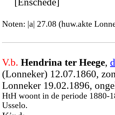
[Enschede]
Noten: |a| 27.08 (huw.akte Lonn
V.b.
Hendrina ter Heege
,
d
(Lonneker) 12.07.1860, zon
Lonneker 19.02.1896, ong
HtH woont in de periode 1880-1
Usselo.