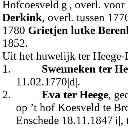
Hofcoesveld|g|, overl. voor 
Derkink
, overl. tussen 177
1780
Grietjen lutke Bere
1852.
Uit het huwelijk ter Heege-
1.
Swenneken ter He
11.02.1770|d|.
2.
Eva ter Heege
, ge
op ’t hof Koesveld te Br
Enschede 18.11.1847|i|, 