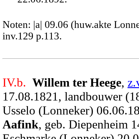
Noten: |a| 09.06 (huw.akte Lonne
inv.129 p.113.
IV.b.
Willem ter Heege
,
z.
17.08.1821, landbouwer (18
Usselo (Lonneker) 06.06.18
Aafink
, geb. Diepenheim 1
Eschmarke (Lonneker) 20.08