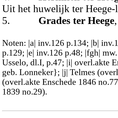
Uit het huwelijk ter Heege-
5.
Grades ter Heege
Noten: |a| inv.126 p.134; |b| inv.1
p.129; |e| inv.126 p.48; |fgh| m
Usselo, dl.I, p.47; |i| overl.akt
geb. Lonneker}; |j| Telmes (over
(overl.akte Enschede 1846 no.77)
1839 no.29).