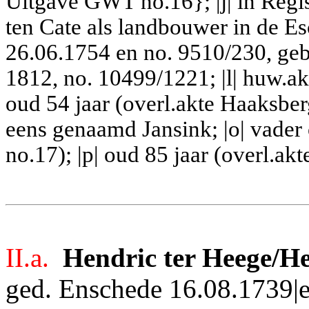
Uitgave GWT no.16}; |j| in Regi
ten Cate als landbouwer in de E
26.06.1754 en no. 9510/230, geb.
1812, no. 10499/1221; |l| huw.a
oud 54 jaar (overl.akte Haaksber
eens genaamd Jansink; |o| vader
no.17); |p| oud 85 jaar (overl.a
II.a.
Hendric ter Heege/H
ged. Enschede 16.08.1739|