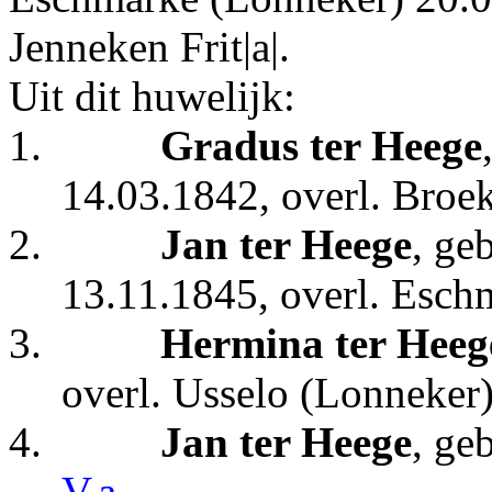
Jenneken Frit|a|.
Uit dit huwelijk:
1.
Gradus ter Heege
14.03.1842, overl. Broe
2.
Jan ter Heege
, ge
13.11.1845, overl. Esch
3.
Hermina ter Heeg
overl. Usselo (Lonneker
4.
Jan ter Heege
, ge
V.a
.