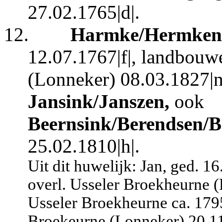
27.02.1765|d|.
12.
Harmke/Hermken 
12.07.1767|f|, landbouw
(Lonneker) 08.03.1827|n
Jansink/Janszen,
ook
Beernsink/Berendsen/B
25.02.1810|h|.
Uit dit huwelijk: Jan, ged. 1
overl. Usseler Broekheurne 
Usseler Broekheurne ca. 1795,
Broekeurne (Lonneker) 20.11