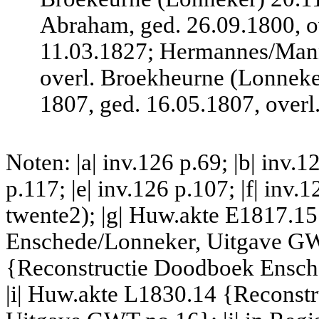
Abraham, ged. 26.09.1800, o
11.03.1827; Hermannes/Mann
overl. Broekheurne (Lonneke
1807, ged. 16.05.1807, over
Noten: |a| inv.126 p.69; |b| inv.12
p.117; |e| inv.126 p.107; |f| inv
twente2); |g| Huw.akte E1817.1
Enschede/Lonneker, Uitgave GW
{Reconstructie Doodboek Ensch
|i| Huw.akte L1830.14 {Reconst