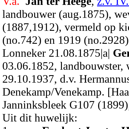
V.a.
Jan ter Heege
,
z.v. IV
landbouwer (aug.1875), wev
(1887,1912), vermeld op ki
(no.742) en 1919 (no.2928),
Lonneker 21.08.1875|a|
Ger
03.06.1852, landbouwster, 
29.10.1937, d.v. Hermannus
Denekamp/Venekamp. [Haak
Janninksbleek G107 (1899),
Uit dit huwelijk: