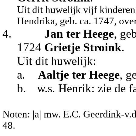
Uit dit huwelijk vijf kindere
Hendrika, geb. ca. 1747, ov
4.
Jan ter Heege
, ge
1724
Grietje Stroink
.
Uit dit huwelijk:
a.
Aaltje ter Heege
, g
b.
w.s. Henrik: zie de f
Noten: |a| mw. E.C. Geerdink-v.
48.