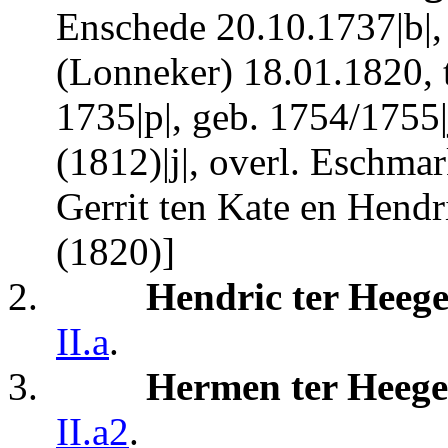
Enschede 20.10.1737|b|,
(Lonneker) 18.01.1820, 
1735|p|, geb. 1754/1755
(1812)|j|, overl. Eschma
Gerrit ten Kate en Hend
(1820)]
2.
Hendric ter Heeg
II.a
.
3.
Hermen ter Heege
II.a2
.