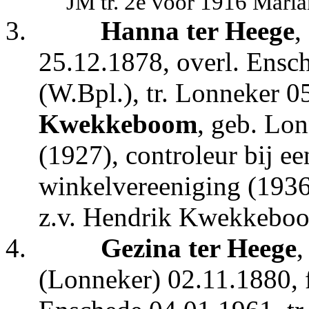
JM tr. 2e voor 1916 Maria
3.
Hanna ter Heege
,
25.12.1878, overl. Ensc
(W.Bpl.), tr. Lonneker 
Kwekkeboom
, geb. Lo
(1927), controleur bij e
winkelvereeniging (1936
z.v. Hendrik Kwekkeboo
4.
Gezina ter Heege
,
(Lonneker) 02.11.1880, f