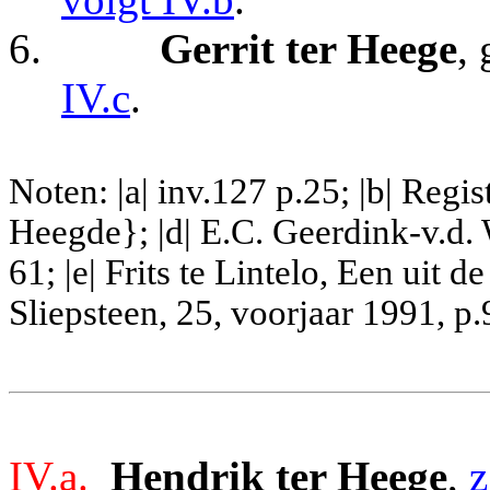
6.
Gerrit ter Heege
,
IV.c
.
Noten: |a| inv.127 p.25; |b| Regi
Heegde}; |d| E.C. Geerdink-v.d. 
61; |e| Frits te Lintelo, Een uit 
Sliepsteen, 25, voorjaar 1991, p.
IV.a.
Hendrik ter Heege
,
z