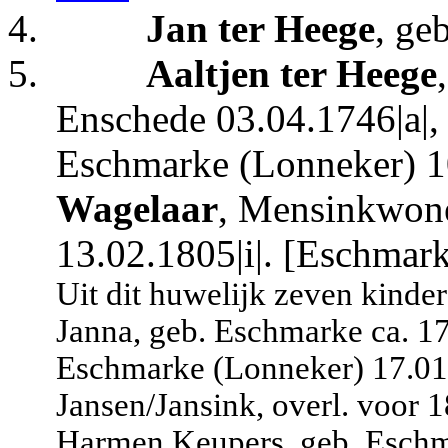
4.
Jan ter Heege
, ge
5.
Aaltjen ter Heege
Enschede 03.04.1746|a|,
Eschmarke (Lonneker) 1
Wagelaar
, Mensinkwone
13.02.1805|i|. [Eschmar
Uit dit huwelijk zeven kinde
Janna, geb. Eschmarke ca. 1
Eschmarke (Lonneker) 17.01.
Jansen/Jansink, overl. voor 
Harmen Keupers, geb. Eschm