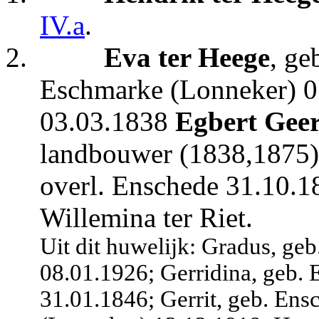
IV.a
.
2.
Eva ter Heege
, ge
Eschmarke (Lonneker) 07
03.03.1838
Egbert Gee
landbouwer (1838,1875),
overl. Enschede 31.10.1
Willemina ter Riet.
Uit dit huwelijk: Gradus, ge
08.01.1926; Gerridina, geb. 
31.01.1846; Gerrit, geb. Ens